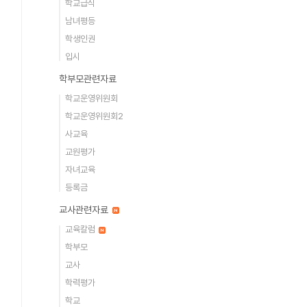
학교급식
남녀평등
학생인권
입시
학부모관련자료
학교운영위원회
학교운영위원회2
사교육
교원평가
자녀교육
등록금
교사관련자료
교육칼럼
학부모
교사
학력평가
학교