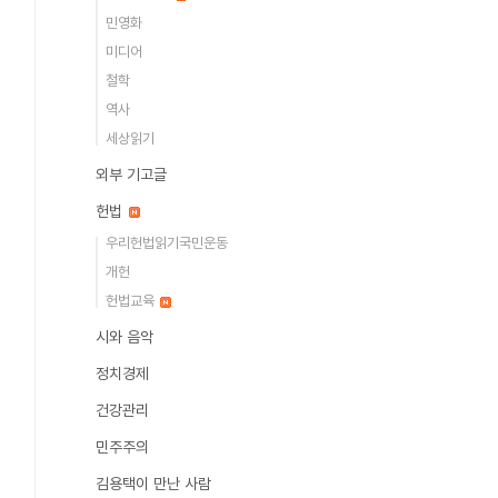
민영화
미디어
철학
역사
세상읽기
외부 기고글
헌법
우리헌법읽기국민운동
개헌
헌법교육
시와 음악
정치경제
건강관리
민주주의
김용택이 만난 사람