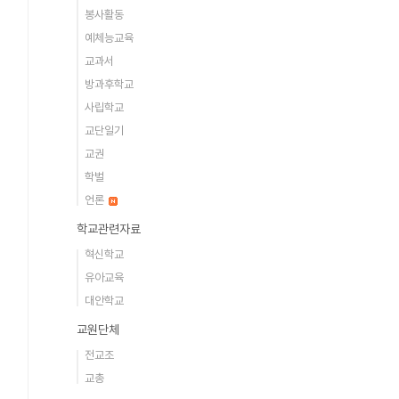
봉사활동
예체능교육
교과서
방과후학교
사립학교
교단일기
교권
학벌
언론
학교관련자료
혁신학교
유아교육
대안학교
교원단체
전교조
교총