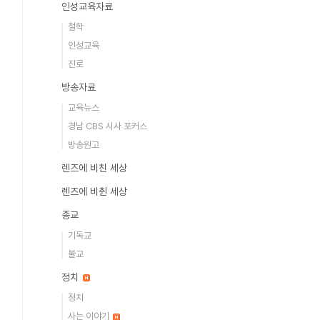
인성교육자료
철학
인성교육
진로
방송자료
교육뉴스
경남 CBS 시사 포커스
방송원고
렌즈에 비친 세상
렌즈에 비췬 세상
종교
기독교
불교
정치
정치
사는 이야기