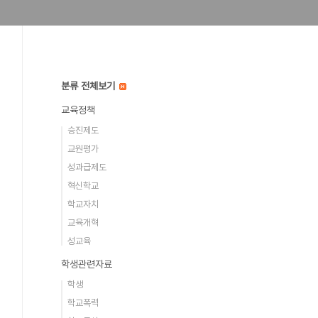
분류 전체보기
교육정책
승진제도
교원평가
성과급제도
혁신학교
학교자치
교육개혁
성교육
학생관련자료
학생
학교폭력