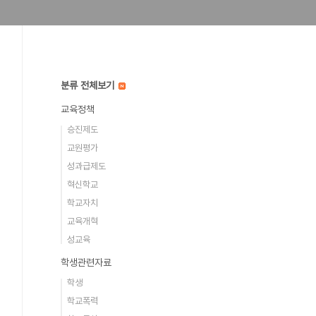
분류 전체보기
교육정책
승진제도
교원평가
성과급제도
혁신학교
학교자치
교육개혁
성교육
학생관련자료
학생
학교폭력