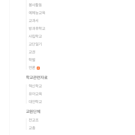
봉사활동
예체능교육
교과서
방과후학교
사립학교
교단일기
교권
학벌
언론
학교관련자료
혁신학교
유아교육
대안학교
교원단체
전교조
교총