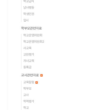
학교급식
남녀평등
학생인권
입시
학부모관련자료
학교운영위원회
학교운영위원회2
사교육
교원평가
자녀교육
등록금
교사관련자료
교육칼럼
학부모
교사
학력평가
학교