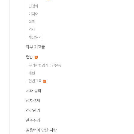
민영화
미디어
철학
역사
세상읽기
외부 기고글
헌법
우리헌법읽기국민운동
개헌
헌법교육
시와 음악
정치경제
건강관리
민주주의
김용택이 만난 사람