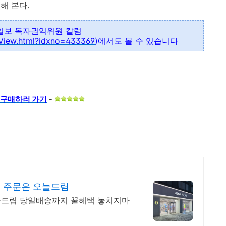
해 본다.
일보 독자권익위원 칼럼
eView.html?idxno=433369
)에서도 볼 수 있습니다
 구매하러 가
기
-
전 주문은 오늘드림
오늘드림 당일배송까지 꿀혜택 놓치지마