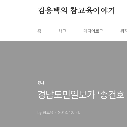
본문 바로가기
김용택의 참교육이야기
홈
태그
미디어로그
위
정치
경남도민일보가 ‘송건호
by 참교육
2013. 12. 21.