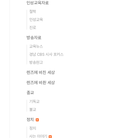
인성교육자료
철학
인성교육
진로
방송자료
교육뉴스
경남 CBS 시사 포커스
방송원고
렌즈에 비친 세상
렌즈에 비췬 세상
종교
기독교
불교
정치
정치
사는 이야기