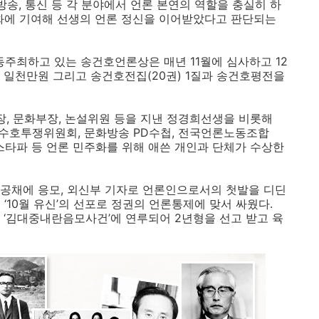
방송, 통신 등 각 분야에서 언론 본연의 역할을 충실히 하
화에 기여해 선생의 언론 정신을 이어받았다고 판단되는
주최하고 있는 송건호언론상은 매년 11월에 심사하고 12
 일천만원 그리고 송건호전집(20권) 1질과 송건호평전을
장, 문화부장, 논설위원 등을 지낸 정경희선생을 비롯해
수호투쟁위원회, 문화방송 PD수첩, 전국언론노동조합
뉴스타파 등 언론 민주화를 위해 애쓴 개인과 단체가 수상한
 공채에 응모, 외신부 기자로 언론인으로서의 첫발을 디딘
‘10월 유신’의 선포로 정권의 언론통제에 맞서 싸웠다.
 ‘김대중내란음모사건’에 연루되어 2년형을 선고 받고 육