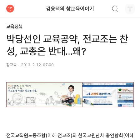
검색하기
김용택의 참교육이야기
티스토리
교육정책
박당선인 교육공약, 전교조는 찬
성, 교총은 반대...왜?
참교육
2013. 2. 12. 07:00
전국교직원노동조합(이하 전교조)와 한국교원단체 총연합회(이하