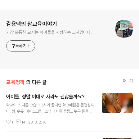
로그 정보
김용택의 참교육이야기
가장 훌륭한 교사는 아이들을 사랑하는 교사입니다.
구독하기
더보기
교육정책
의 다른 글
아이들, 정말 이대로 자라도 괜찮을까요?
글 내용
학교의 또 다른 모습! 1교시가 끝나면 학교매점은 문전성시
다. 빵, 우유, 아이스크림, 스낵 과자류 등등... 누구 돈을 먼
저 받을지 모를 정도로 학교매점의 아침은 바쁘다. 1교시가
1
14
2013. 2. 9.
끝나기 바쁘게 매점으로 달려가는 아이들! 매점 한쪽 켠에
는 컵라면에 뜨거운 물을 부어 익지도 않은 라면을 건져 먹
고 있는 학생도 보인다. 어떤 아이는 며칠이나 굶은 아이처