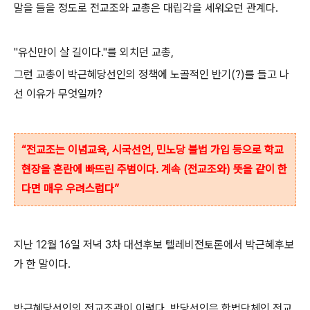
말을 들을 정도로 전교조와 교총은 대립각을 세워오던 관계다.
"유신만이 살 길이다."를 외치던 교총,
그런 교총이 박근혜당선인의 정책에 노골적인 반기(?)를 들고 나
선 이유가 무엇일까?
“전교조는 이념교육, 시국선언, 민노당 불법 가입 등으로 학교
현장을 혼란에 빠뜨린 주범이다. 계속 (전교조와) 뜻을 같이 한
다면 매우 우려스럽다”
지난 12월 16일 저녁 3차 대선후보 텔레비전토론에서 박근혜후보
가 한 말이다.
박근혜당선인의 전교조관이 이렇다. 박당선인은 합법단체인 전교