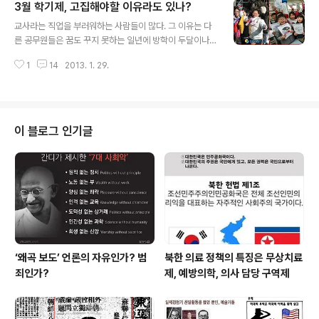
3월 학기제, 고집해야할 이유라도 있나?
럼 빵과 우유를 게걸스럽게 먹고 있다. 이들이 1교시가 끝
글 내용
나기 바쁘게 매점을 찾는 이유는 단순히 식욕이 왕성하기
교사라는 직업을 부러워하는 사람들이 많다. 그 이유는 다
때문일까? 아무리 식욕이 왕성한 청소년 시절이라 해도, 아
른 공무원들은 꿈도 꾸지 못하는 일년에 방학이 두달이나
침 식사를 하고 등교를 한다면 1교시가 끝나는 아침 9시
있기 때문이다. 승진을 위한 점수준비니 연수니 해서 방학
반, 간식을 찾지 않을 리 없다. 학교매점을 통해보는 오늘의
1
14
2013. 1. 29.
이 쉴 틈도 없는 교사도 있지만, 일년 내 연가 며칠뿐인 일
청소년들의 삶을 살펴보자. 어른들은 말한다. 그래도 청소
반 공부원에 비하면 교사들의 방학이란 그야말로 부러움의
년 시절이 좋았다..
대상이 아닐 수 없다. 거기다 2월에는 일주일이나 열흘 정
도만 출근하면 봄방학이란 게 기다리고 있다. 그러나 이 부
러움도 다가올 고난(?)의 3월이 기다리고 있어 마냥 좋기
이 블로그 인기글
만 한 것이 아니다. 우리나라는 회계연도와 학년도가 다르
다. 회계연도는 1월부터 12월이지만 학년도는 3월부터 시
작해 다음 해 2월이다. 이러한 차이 때문에 나타나는 문제
가 한두가지가 아니다. 교사들에게 방학이란 다음 학년을
위한 연수와 재충전의 기회여야 한다..
‘왜곡 보도’ 언론의 자유인가? 범
북한 의료 정책의 특징은 무상치료
죄인가?
제, 예방의학, 의사 담당 구역제