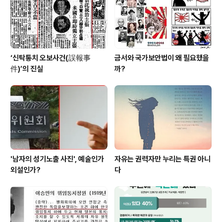
‘신탁통치 오보사건(誤報事
금서와 국가보안법이 왜 필요했을
件)’의 진실
까?
'남자의 성기노출 사진', 예술인가
자유는 권력자만 누리는 특권 아니
외설인가?
다