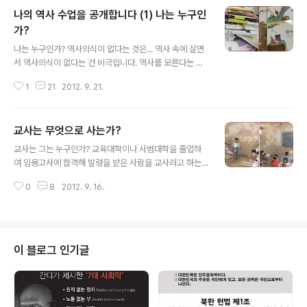
나의 역사 수업을 공개합니다 (1) 나는 누구인
가?
글 내용
나는 누구인가? 역사의식이 없다는 것은... 역사 속에 살면
서 역사의식이 없다는 건 비극입니다. 역사를 모른다는 건
나를 모른다는 것이다. 내가 없는 삶을 사는 사람들... 몸뚱
1
21
2012. 9. 21.
이는 내 것이지만 머릿속에는 남의 생각으로 채워져 있다
는 건 생각만 해도 끔찍한 일이요, 불행한 일이 아닐 수 없
습니다. 오늘부터 3일간 제가 사이버에서 역사수업을 한
교사는 무엇으로 사는가?
번 해 보겠습니다. 저는 사회과교사였습니다. 초등학교에 1
글 내용
0년간 근무하다 1979년 사립, 실업계 학교에 근무했던 일
교사는 그는 누구인가? 교육대학이나 사범대학을 졸업하
이 있습니다. 그 때 몇 년간 국사와 세계사를 가르쳤던 일은
여 임용고사에 합격해 발령을 받은 사람을 교사라고 하는
있었지만 그 때는 수업을 이렇게 하지 못했습니다. 제가 그
가? 교과서나 참고서에 있는 지식을 제자들에게 암기시켜
런 역량을 갖추지 못한 탓도 있지만 학교에서는 교사는 교
0
8
2012. 9. 16.
주는 지식전달자인가? 자기가 맡은 제자들을 일류대학에
과서만 열심히 가르쳐야 했기 때문이기도 했습니다. 또 그
많이 보내는 능력이 있는 사람을 교사라고 하는가? 국민 전
렇게 해야 훌륭한 교사..
체의 평균학력은 높아지는데 교육의 위기는 왜 오는가? '교
사는 있어도 스승은 없다'는 언론의 질책을 들으면서 이 시
대 교사에 대한 정체성을 확인할 필요를 절감한다. 가치혼
이 블로그 인기글
란의 시대, 교사에 대한 정체성을 확인하는 일은 교원들이
풀어야 할 중요한 과제가 아닐 수 없다. 학교가 교육의 기능
을 감당하기 전, 전통사회에서의 교육은 가정의 몫이었다.
농업사회에서 교육은 삶을 이어가는 능력을 터득케 하는