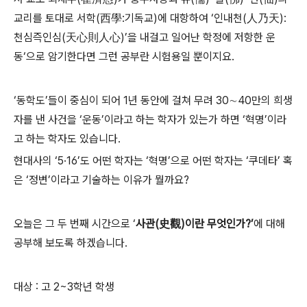
교리를 토대로 서학(西學:기독교)에 대항하여 ‘인내천(人乃天):
천심즉인심(天心則人心)’을 내걸고 일어난 학정에 저항한 운
동‘으로 암기한다면 그런 공부란 시험용일 뿐이지요.
‘동학도’들이 중심이 되어 1년 동안에 걸쳐 무려 30∼40만의 희생
자를 낸 사건을 ‘운동’이라고 하는 학자가 있는가 하면 ‘혁명’이라
고 하는 학자도 있습니다.
현대사의 ‘5·16’도 어떤 학자는 ‘혁명’으로 어떤 학자는 ‘쿠데타’ 혹
은 ‘정변’이라고 기술하는 이유가 뭘까요?
오늘은 그 두 번째 시간으로 ‘
사관(史觀)이란 무엇인가?’
에 대해
공부해 보도록 하겠습니다.
대상 : 고 2~3학년 학생