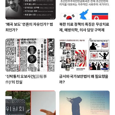
일이었다. 농사를 짓는 기술을 배우고 조상과 ..
‘왜곡 보도’ 언론의 자유인가? 범
북한 의료 정책의 특징은 무상치료
죄인가?
제, 예방의학, 의사 담당 구역제
‘신탁통치 오보사건(誤報事
금서와 국가보안법이 왜 필요했을
件)’의 진실
까?