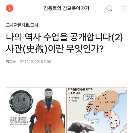
검색하기
김용택의 참교육이야기
티스토리
교사관련자료/교사
나의 역사 수업을 공개합니다(2)
사관(史觀)이란 무엇인가?
참교육
2012. 9. 22. 07:00