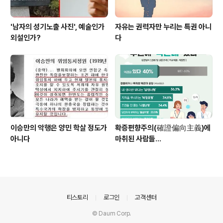
'남자의 성기노출 사진', 예술인가
자유는 권력자만 누리는 특권 아니
외설인가?
다
이승만의 악행은 양민 학살 정도가
확증편향주의(確證偏向主義)에
아니다
마취된 사람들...
의안내
티스토리
로그인
고객센터
© Daum Corp.