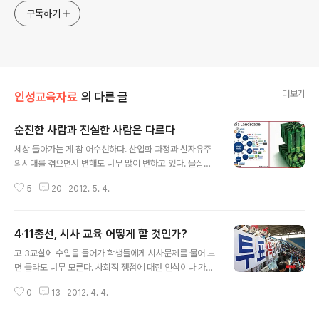
구독하기
더보기
인성교육자료
의 다른 글
순진한 사람과 진실한 사람은 다르다
글 내용
세상 돌아가는 게 참 어수선하다. 산업화 과정과 신자유주
의시대를 겪으면서 변해도 너무 많이 변하고 있다. 물질적
인 변화야 당연하지만 사람들의 가치관이나 의식구조까지
5
20
2012. 5. 4.
바뀌고 있다. 더불어 사는 세상, 상식과 이성이 지배하는 세
상이 아니라 힘의 논리, 강자의 논리가 판을 치는 세상으로
바뀌고 있다. 특히 사회지도층 인사들의 도덕성과 정치인
4·11총선, 시사 교육 어떻게 할 것인가?
들의 거짓말을 보고 있노라면 고심참담(苦心慘憺)하다.
글 내용
하루가 다르게 바뀌는 세상, 이런 세상에서 변화의 사각지
고 3교실에 수업을 들어가 학생들에게 시사문제를 물어 보
대가 학교다. 학교에는 아직도 ‘정직한 사람’이나 ‘성실한
면 몰라도 너무 모른다. 사회적 쟁점에 대한 인식이나 가치
사람’을 이상적인 인간으로 키우고 있다. 창의성이나 소질
판단에 대한 기초적인 감각조차 없다. 문제의식도 그렇거
을 개발하기는커녕 천편일률적인 지식주입식 교육에 진력
0
13
2012. 4. 4.
니와 판단에 대한 원칙도 기준도 수준이하다. 그도 그럴 것
(盡力)하고 있다. 이해관계가 복잡하게 얽힌 정보화시대를
이 인문계도 아니고 자연계의 경우 2,3학년이 되면 사회