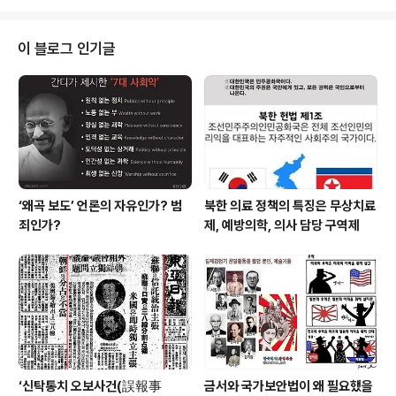
살아가야할 아이들에게 정직하기만 한 사람이기..
과목은 배우지도 않는다. 1학년 때 배운 통합사회 시간에
배운 게 사회현상에 대한 지식의 전부다. 4·11총선이 코앞
으로 다가 왔다. 거리에는 후보들의 열띤 홍보전이 펼쳐지
이 블로그 인기글
고 도로변에는 선거 홍보 플래카드가 곳곳이 걸려 있다. 도
로 변에서 하는 선거 방송이 수업하는 교실에까지 들려온
다. 고등학교의 경우 내년이면 투표권을 행사할 학생도 있
는데 그들에게 내 권리를 위임할 선량을 뽑을 능력이 있을
까? 정당이란 무엇인지, 민주의식이나 ..
‘왜곡 보도’ 언론의 자유인가? 범
북한 의료 정책의 특징은 무상치료
죄인가?
제, 예방의학, 의사 담당 구역제
‘신탁통치 오보사건(誤報事
금서와 국가보안법이 왜 필요했을