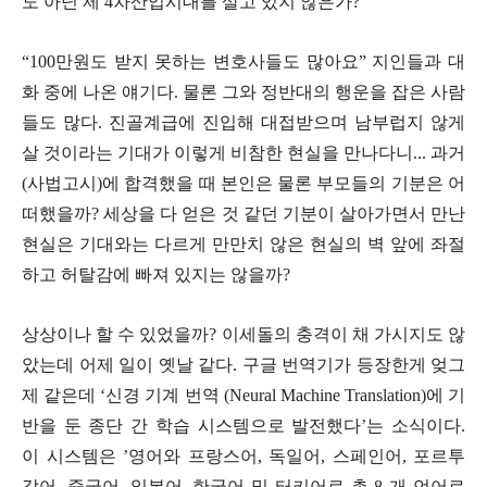
도 아닌 제
4
차산업시대를 살고 있지 않은가
?
“100
만원도 받지 못하는 변호사들도 많아요
”
지인들과 대
화 중에 나온 얘기다
.
물론 그와 정반대의 행운을 잡은 사람
들도 많다
.
진골계급에 진입해 대접받으며 남부럽지 않게
살 것이라는 기대가 이렇게 비참한 현실을 만나다니
...
과거
(
사법고시
)
에 합격했을 때 본인은 물론 부모들의 기분은 어
떠했을까
?
세상을 다 얻은 것 같던 기분이 살아가면서 만난
현실은 기대와는 다르게 만만치 않은 현실의 벽 앞에 좌절
하고 허탈감에 빠져 있지는 않을까
?
상상이나 할 수 있었을까
?
이세돌의 충격이 채 가시지도 않
았는데 어제 일이 옛날 같다
.
구글 번역기가 등장한게 엊그
제 같은데
‘
신경 기계 번역
(Neural Machine Translation)
에 기
반을 둔 종단 간 학습 시스템으로 발전했다
’
는 소식이다
.
이 시스템은
’
영어와 프랑스어
,
독일어
,
스페인어
,
포르투
갈어
,
중국어
,
일본어
,
한국어 및 터키어로 총
8
개 언어로