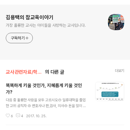
로그 정보
김용택의 참교육이야기
가장 훌륭한 교사는 아이들을 사랑하는 교사입니다.
구독하기
더보기
교사관련자료/학부모
의 다른 글
똑똑하게 키울 것인가, 지혜롭게 키울 것인
가?
글 내용
다음 중 훌륭한 사람을 모두 고르시오① 일류대학을 졸업
한 고위 공직자 ② 변호사나 판,검사, 의사③ 돈을 많이 받
는 직장에서 근무하는 사람 ④ 사랑을 실천하는 인간학부
6
4
2017. 10. 25.
모에게 이런 시험문제를 낸다면 어떤 사람을 훌륭한 사람
이라고 답할까? 아마 ①②③④번을 모두 고르지 않을까?
학생들에게 어떤 사람이 되고 싶은가라고 물어보면 하나같