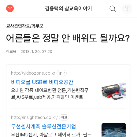
검색하기
김용택의 참교육이야기
티스토리
교사관련자료/학부모
어른들은 정말 안 배워도 될까요?
참교육
2018. 1. 20. 07:20
http://videozone.co.kr
광고
비디오를 USB로 비디오공간
오래된 각종 테이프변환 전문,기본편집무
료,A/S무료,usb제공,가격할인 이벤트
http://insighttech.co.kr/
광고
무선센서계측 솔루션전문기업
무선IMU센서, 아날로그 데이터 로거, 필드