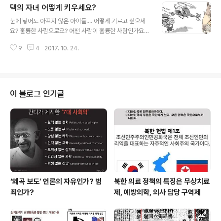
댁의 자녀 어떻게 키우세요?
이 ‘훌륭한 사람이 되고 싶다’고 한다. 학부모에게 물어봐도
글 내용
마찬가지다. 그런데 어떤 사람이 훌륭한 사람인가를 물어
눈에 넣어도 아프지 않은 아이들.... 어떻게 기르고 싶으세
보면 답이 다르다. 대부분의 학부모들은 위의 질문처럼 ‘일
요? 훌륭한 사람으로요? 어떤 사람이 훌륭한 사람인가요?
류대학을 나온 사람이나 좋은 직장, 변호사나 판,검사 혹은
의사?, 변호사? 판검사? 혹 내가 못 이룬 꿈, 그 꿈의 주인
좋은 직장에서 경제적인 여유를 가지고 살아가는 사람’을
9
4
2017. 10. 24.
공으로 만들고 싶다고요? 아이는 부모의 뜻대로 커주는 것
사람을 훌륭한 사람이라고 믿고 있는 것은 아니까? 자녀를
이 아니라 하나의 인격체라고 생각하고 그런 꿈을 꾼다고
훌륭한 사람으로 키우고 싶다면 양육을 위..
요? 실제로 부모들 중에는 자녀를 하나의 인격체로 보지 않
고 내가 못다 이룬 꿈을 이뤄줄 자신의 분신이라고 생각하
는 사람들이 많습니다. 아이들을 사랑한다면... 당신은 아이
이 블로그 인기글
들을 어떻게 키우시겠습니까? 그냥 잘 먹이고 잘 입히고 아
이들이 건강하게 자라도록 지켜주고 아이들이 원하는 것이
라면 무슨 일이 있어도 다 해주고, 다 들어주고, 남보다 더
좋은 학원, 더 좋은 학교에 보내 그들이 행복하게 살도록 내
모든 것을 다 해주는..
‘왜곡 보도’ 언론의 자유인가? 범
북한 의료 정책의 특징은 무상치료
죄인가?
제, 예방의학, 의사 담당 구역제