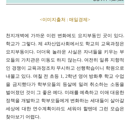
<이미지출처 : 매일경제>
천지개벽에 가까운 이런 변화에도 요지부동인 곳이 있다
.
학교가 그렇다
.
제
4
차산업사회에서도 학교의 교육과정은
요지부동이다
.
더더욱 놀라운 사실은 자녀들을 키우는 부
모들의 가치관은 미동도 하지 않는다
.
여전히 일류 지향적
인 경쟁이 교육과정조차 무시하고 선행학습이니 학원으로
내몰고 있다
.
며칠 전 초등
1, 2
학년 영어 방화후 학교 수업
을 금지했다가 학부모들의 등살에 밀려 취소하는 소동을
벌어졌던 것이 그 좋은 예다
.
미래를 예측하고 이애 대응한
정책을 개발하고 학부모들에게 변화하는 세대들이 살아갈
세상에 대한 연수계획이라도 세워야 할텐데 그런 모습은
찾아보기 어렵다
.