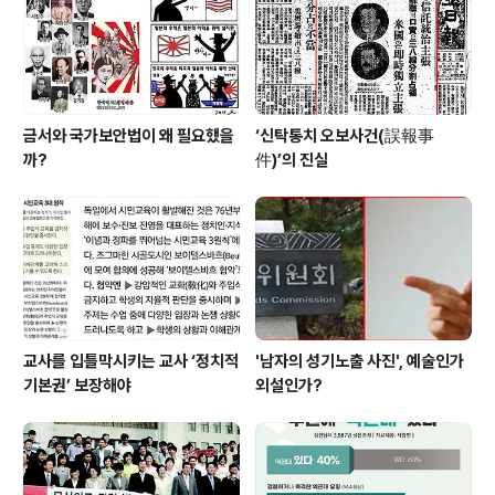
금서와 국가보안법이 왜 필요했을
‘신탁통치 오보사건(誤報事
까?
件)’의 진실
교사를 입틀막시키는 교사 ‘정치적
'남자의 성기노출 사진', 예술인가
기본권’ 보장해야
외설인가?