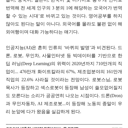
번역해 전 세계 인구의
3
분의
1
에 해당하는 모국어가 번역
할 수 있는 시대
’
로 바뀌고 있는 것이다
.
영어공부를 하지
않아도 된다는 말이 아니다
.
외국어를 몰라도 불편 없이 해
외여행이며 대화 가능하다는 얘기다
.
인공지능
(AI)
은 흔히 인류의
‘
바퀴의 발명
’
과 비견된다
.
드
론
,
로봇
,
무인차
,
사물인터넷 등 빅데이터를 기반으로 한
딥 러닝
(Deep Learning)
의 위력이
2020
년까지
710
만개의 직
업이...
476
만개 화이트칼라의
67%,
제조업분야의
161
만개
직업의
22.6%
사라질 것이라는 전망이다
.
로봇스님
,
로봇
목사가 등장하고 섹스로봇이 등장해 남성이 쓸모없어질지
도 모른다는 소리가 공공연히 나오는 시점이다
.
드론
(Dron)
과 무인자동차
, AI
제조로봇
...
이 등장해 노동의 종말이 우
리 눈앞에 다가 왔음을 실감하게 된다
.