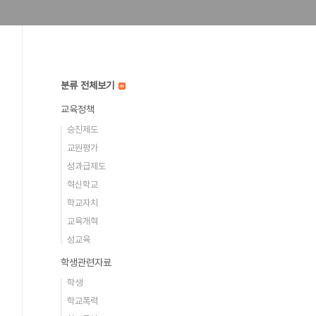
분류 전체보기
교육정책
승진제도
교원평가
성과급제도
혁신학교
학교자치
교육개혁
성교육
학생관련자료
학생
학교폭력