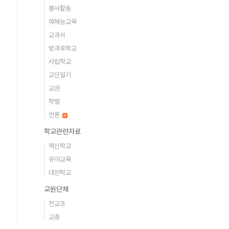
봉사활동
예체능교육
교과서
방과후학교
사립학교
교단일기
교권
학벌
언론
학교관련자료
혁신학교
유아교육
대안학교
교원단체
전교조
교총