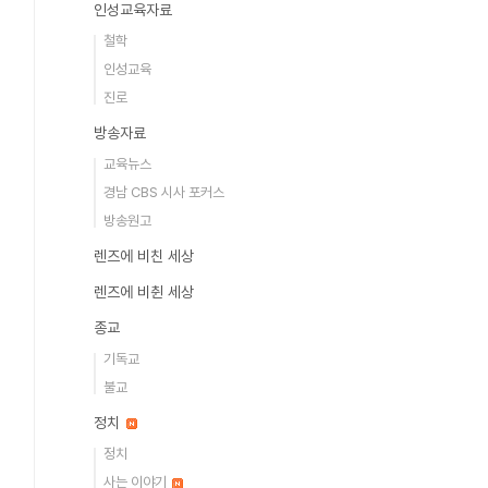
인성교육자료
철학
인성교육
진로
방송자료
교육뉴스
경남 CBS 시사 포커스
방송원고
렌즈에 비친 세상
렌즈에 비췬 세상
종교
기독교
불교
정치
정치
사는 이야기