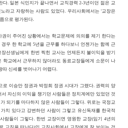
한다
.
일본 식민지가 끝나면서 교직경력
2-3
년이던 젊은 교
했노라고 자랑하는 사람도 있었다
.
우리사회에서는
'
교장은
쯤으로 평가된다
.
권이 주어진 상황에서는 학교문제에 의의를 제기 한다는
 경우 한 학교에
5
년을 근무를 하다보니 언젠가는 함께 근
교장선생님에게 한번 찍힌 교사는 언제든지 불이익을 받기
은 학교에서 근무하지 않더라도 동료교장들에게 소문이 나
왕따 신세를 벗어나기 어렵다
.
으로 이승만 정권과 박정희 정권 시대가 그랬다
.
권력의 양
서서 자신의 이익을 챙기던 사람들은 정치계에만 있었던 것
녀가 되기를 마다하지 않은 사람들이 그렇다
.
위로는 국정교
 가치 있다고 강변하던 사람이 그렇고 유신독재를 한국적
 사람들이 그렇다
.
한번 교장이면 영원한 교장
(
임기
4
년의
로 교직을 떠난다
)
인 교직사회에서 교장에게 잘 보이는 것