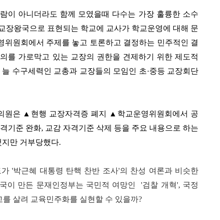
사람이 아니더라도 함께 모였을때 다수는 가장 훌륭한 소수
. 교장왕국으로 표현되는 학교에 교사가 학교운영에 대해 문
영위원회에서 주제를 놓고 토론하고 결정하는 민주적인 결
주의를 가로막고 있는 교장의 권한을 견제하기 위한 제도적
은 늘 수구세력인 교총과 교장들의
모임인
초·중등 교장회
단
 의원은
▲
현행 교장자격증 폐지
▲
학교운영위원회에서 공
격기준 완화, 교감 자격기준 삭제 등을 주요 내용으로 하는
했지만 거부당했다.
도가
'박근혜 대통령 탄핵 찬반 조사'의 찬성 여론과 비슷한
국이 만든 문재인정부는 국민적 여망인
'검찰 개혁', 국정
학교를 살려 교육민주화를 실현할 수 있을까?