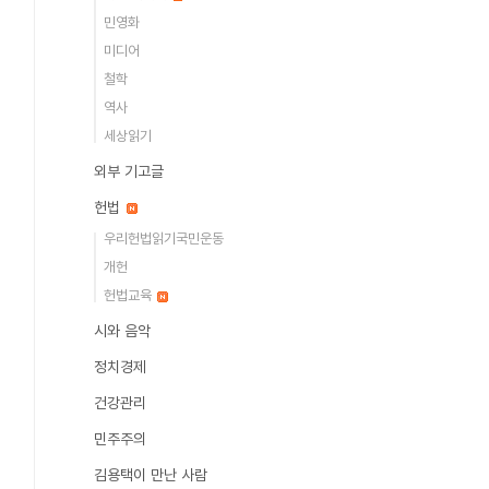
민영화
미디어
철학
역사
세상읽기
외부 기고글
헌법
우리헌법읽기국민운동
개헌
헌법교육
시와 음악
정치경제
건강관리
민주주의
김용택이 만난 사람