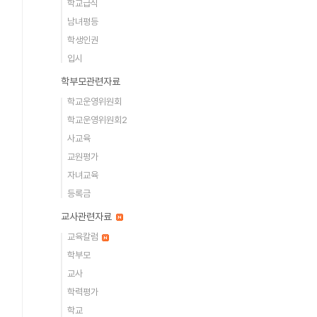
학교급식
남녀평등
학생인권
입시
학부모관련자료
학교운영위원회
학교운영위원회2
사교육
교원평가
자녀교육
등록금
교사관련자료
교육칼럼
학부모
교사
학력평가
학교