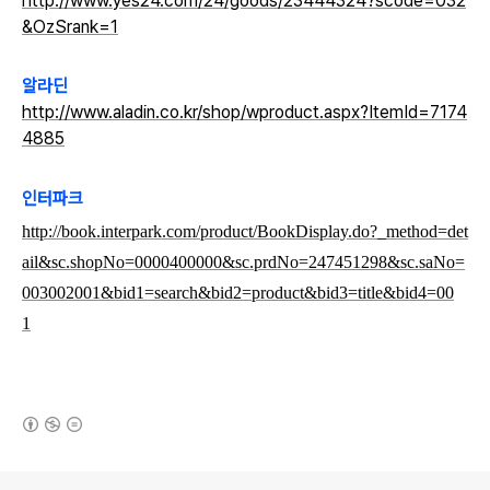
http://www.yes24.com/24/goods/23444324?scode=032
&OzSrank=1
알라딘
http://www.aladin.co.kr/shop/wproduct.aspx?ItemId=7174
4885
인터파크
http://book.interpark.com/product/BookDisplay.do?_method=det
ail&sc.shopNo=0000400000&sc.prdNo=247451298&sc.saNo=
003002001&bid1=search&bid2=product&bid3=title&bid4=00
1
(새창열림)
로그 정보