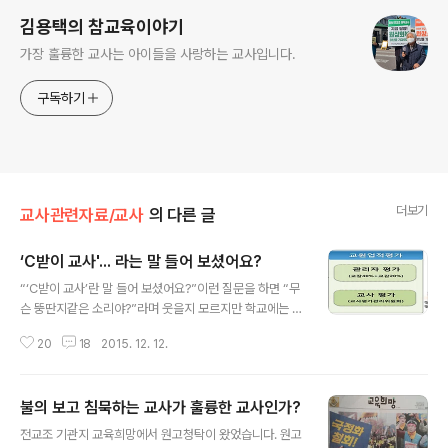
김용택의 참교육이야기
가장 훌륭한 교사는 아이들을 사랑하는 교사입니다.
구독하기
더보기
교사관련자료/교사
의 다른 글
‘C받이 교사'... 라는 말 들어 보셨어요?
글 내용
“‘C받이 교사’란 말 들어 보셨어요?”이런 질문을 하면 “무
슨 뚱딴지같은 소리야?”라며 웃을지 모르지만 학교에는 'C
받이 교사'가 있다. 교육이 상품이 된 학교에는 학생들뿐만
20
18
2015. 12. 12.
아니라 교사들도 근무성적에 따라 등급을 나눠 서열화 하
고 ‘교원평가에서 C만 단골로 받는 교사를 'C받이 교사'라
고 한다.(지금은 교원평가방법이 바뀌어 A-B-C가 아니라
불의 보고 침묵하는 교사가 훌륭한 교사인가?
S-A-B로 바뀌었지만...) 그렇다면 어떤 교사가 ‘C받이 교
글 내용
사’일까? 평가자인 교장에게 미운 살이 박힌 교사.. 그는 단
전교조 기관지 교육희망에서 원고청탁이 왔었습니다. 원고