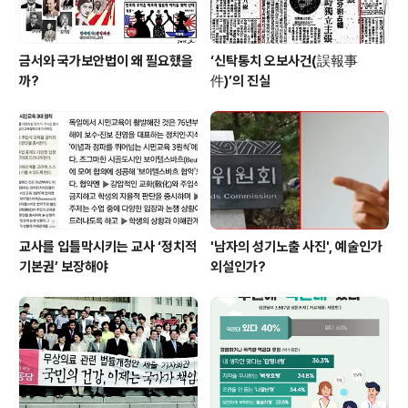
금서와 국가보안법이 왜 필요했을
‘신탁통치 오보사건(誤報事
까?
件)’의 진실
교사를 입틀막시키는 교사 ‘정치적
'남자의 성기노출 사진', 예술인가
기본권’ 보장해야
외설인가?