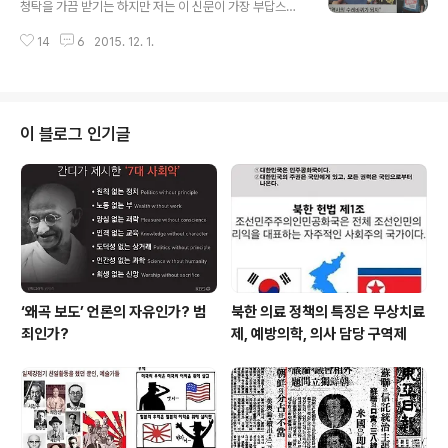
골 ‘C받이 교사’다. 객관적인 평가가 이루어지지지 않는 학
청탁을 가끔 받기는 하지만 저는 이 신문이 가장 부답스럽
교에서 'C받이교사'는 정말 무능하기만 한 교사일까? 근무
습니다. 그만큼 교육전문가들이 읽는 신문이라 까다롭기도
평가(근평)란 ‘조직구성원의 근무실적·근무 수행 능력·근무
14
6
2015. 12. 1.
하고 신경이 쓰입니다... 이 신문은 전국 초중고등학교에 모
수행 태도 등을 체계적·정기적으로 평가하여 인사관리에
두 배달되기 때문에 그래서 편집이나 내용에 더 신경을 쓰
반영하는 제도..
는 것 같습니다. 이 원고는 교육희망 666호(2015년 11월
23일)에 실린 글입니다. 이 기사는 지금 쯤 전국의 학교에
배포돼 선생님들에게 읽히고 있을 것입니다. 교육희망 바
이 블로그 인기글
로가기 국정교과서 고시확정 후 나라가 온통 교과서 신드
롬에 휩싸여 있다. '올바른 역사교과서'를 만들겠다고 한다.
지금까지 검인정 교과서는 김일성의 주체사상을 배우고 있
어 '국가와 국민의 미래를 위해서…' 역사교과서를 검인정
이 아닌 국정제로 바꾸어야 한..
‘왜곡 보도’ 언론의 자유인가? 범
북한 의료 정책의 특징은 무상치료
죄인가?
제, 예방의학, 의사 담당 구역제