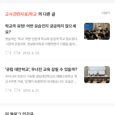
더보기
교사관련자료/학교
의 다른 글
학교의 유형! 어떤 모습인지 궁금하지 않으세
요?
글 내용
옛날에는 ‘학교’ 하면 인문계 학교와 실업계 학교 정도였다.
그런데 산업사회, 정보화사회로 이행하면서 이름을 들어도
그게 무슨 학굔지 어떤 특성을 가진 학교인지 잘 알지 못하
2
8
2013. 6. 23.
는 사람들이 대부분이다. 그것도 그럴 것이 학교는 실업계
학교, 인문계 학교가 아니라 ‘일반고, 특목고, 특성화고, 자
율고’로 세분화되어 있고 특목고만 하더라도 ‘과학교, 외국
‘공립 대안학교’, 무너진 교육 살릴 수 있을까?
어고, 국제고, 예술고, 체육고 등으로 다양화(?) 되어 있으
글 내용
니 자녀들을 진학시키기 위해 고민해 보지 않은 사람들이
우리나라 최초의 기숙형 공립대안학교인 태봉고등학교 개
야 알 리가 없다. 오늘은 학교에는 어떤 유형의 학교가 있는
교 4주면 기념, ‘담쟁이 토론회에 다녀왔습니다. 오늘은 제
지 학교가 어떤 모습인지 살펴보고 학교의 특성에 대해 알
가 토론회에서 발제한 ’공립대안학교에서 대안교육의 현재
아보자. 흔히 고등학교라고 알고 있는 일반고등학교는 ‘초․
9
9
2013. 6. 21.
와 미래‘라는 주제로 발제한 내용을 요약해서 올리겠습니
중등교육법 시행령제76조의2’에 근거한 중등교육의 기초
다. 일시 : 2013. 6. 14(금) 18:00~21:00 장소 태봉고등
위해 실시하는 평준화된 ..
학교 3층 도서관 인사말 : 여태전 - 태봉고등학교교장 주제
발표 : 공립대안학교에서 대안교육의 현재와 미래-김용택
(전)태봉고등학교 설립 TF팀장 토론 1, : 태봉고등학교 성
이 블로그 인기글