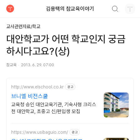
검색하기
김용택의 참교육이야기
티스토리
교사관련자료/학교
대안학교가 어떤 학교인지 궁금
하시다고요?(상)
참교육
2013. 6. 29. 07:00
http://www.elschool.co.kr
광고
브니엘 비전스쿨
교육청 승인 대안교육기관, 기숙사형 크리스
천 대안학교, 초중고 신/편입생 모집
https://www.usibaguio.com/
광고