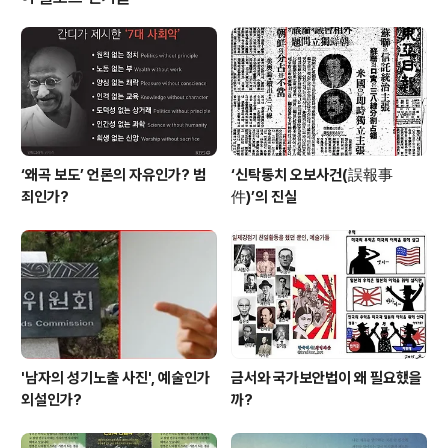
공과 확산 전망-김성열-경남대 부총장/교육학과 교수 토론
2 : 공립대안학교에 대한 기대와 조건-이종대-한울고등학
교장 토론 3 : 공립대안학교, 학업중단학생 예방에 앞장서
야-김선동-경남교육청 학교안전과장 대안학교가 대세다.
사립은 물론 공립학교까..
‘왜곡 보도’ 언론의 자유인가? 범
‘신탁통치 오보사건(誤報事
죄인가?
件)’의 진실
'남자의 성기노출 사진', 예술인가
금서와 국가보안법이 왜 필요했을
외설인가?
까?