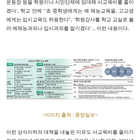
운동장 등을 학원이나 시민단체에 임대해 사교육비를 줄이
겠다
',
학교 안에
"
초
·
중학생에게는 예
·
체능교육을
,
고교생
에게는 입시교육도 허용한다
", ’
학원강사를 학교 교실로 불
러 예체능과외나 입시과외를 맡기겠다
‘...
이런 내용이다
.
<이미지 출처 : 중앙일보>
이런 상식이하의 대책을 내놓은 이유도 사교육비를 줄이기