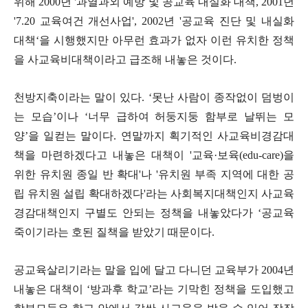
위해
2000
년
'
과열과외 예방 및 공교육 내실화 대책
, 2001
년
'7.20
교육여건 개선사업
', 2002
년
'
공교육 진단 및 내실화
대책
‘
을 시행했지만 아무런 효과가 없자 이런 유치한 정책
을 사교육비대책이라고 급조해 내놓은 것이다
.
천방지축이라는 말이 있다
. ‘
못난 사람이 종작없이 덤벙이
는 모습
’
이나
‘
너무 급하여 허둥지둥 함부로 날뛰는 모
양
’
을 일컫는 말이다
.
연말까지 획기적인 사교육비경감대
책을 마련하겠다고 내놓은 대책이
'
교육
·
보육
(edu-care)
을
위한 유치원 종일 반 확대
'
나
'
유치원 부족 지역에 대한 공
립 유치원 설립 확대하겠다
'
라는 사회복지대책인지 사교육
경감대책인지 구별도 안되는 정책을 내놓았다가
‘
공교육
죽이기라는 호된 질책을 받았기 때문이다
.
공교육살리기라는 말을 입에 달고 다니던 교육부가
2004
년
내놓은 대책이
‘
방과후 학교
’
라는 기막힌 정책을 도입했고