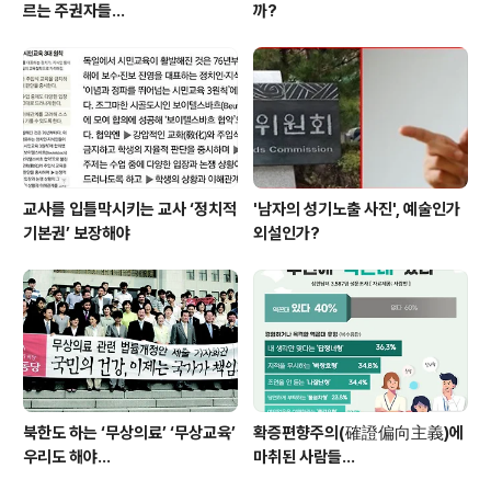
르는 주권자들...
까?
교사를 입틀막시키는 교사 ‘정치적
'남자의 성기노출 사진', 예술인가
기본권’ 보장해야
외설인가?
북한도 하는 ‘무상의료’ ‘무상교육’
확증편향주의(確證偏向主義)에
우리도 해야...
마취된 사람들...