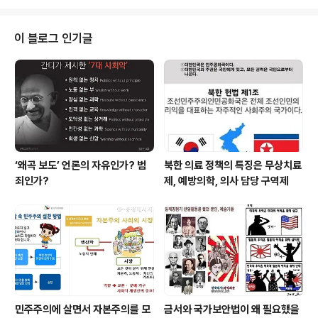
는 뜻이다. 법이라는 것은 참 머리 아프다. 그리고 자세히
들여다보면 법적 판단이라는 것이 그리 공정하다고 생각되
지 않을 때도 있다. 물론 법조인의 입장에서는 가장 공평하
이 블로그 인기글
다고 주장하겠지만 그렇지 못한 경우를 여럿 보았기 때문
에 법과 무관하게 살고 싶었다. 최근에 방과후학교에 관한
조례가 공포되면서 갑작스레 법에 대해서 관심을 갖게 되
었다. 그동안 손바닥 헌법책을 보고 헌법조문 조금 아는체
하고 초중등교육법 조항 일부를 ..
‘왜곡 보도’ 언론의 자유인가? 범
북한 의료 정책의 특징은 무상치료
죄인가?
제, 예방의학, 의사 담당 구역제
민주주의에 살면서 자본주의를 모
금서와 국가보안법이 왜 필요했을