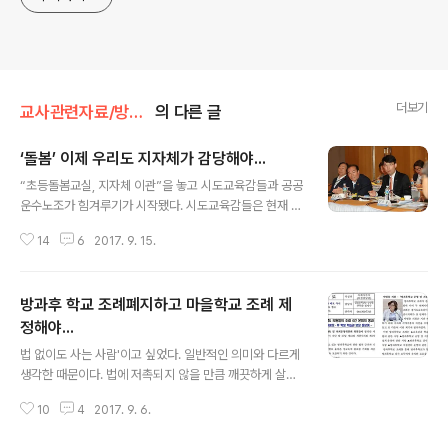
더보기
교사관련자료/방과후학교
의 다른 글
‘돌봄’ 이제 우리도 지자체가 감당해야...
글 내용
“초등돌봄교실, 지자체 이관”을 놓고 시도교육감들과 공공
운수노조가 힘겨루기가 시작됐다. 시도교육감들은 현재 초
등학교 1·2학생을 대상으로 운영 중인 ‘초등돌봄교실’을 지
14
6
2017. 9. 15.
방자치단체가 설립하는 사회서비스공단으로 이관하는 방
안을 교육부에 건의하기로 하자, 초등돌봄 전담사와 노조
는 학교장 지시를 받는 전담사들이 사회서비스공단으로 소
방과후 학교 조례폐지하고 마을학교 조례 제
속이 바뀌면 불법파견이 되고, 민간에 위탁된 사회서비스
를 공공화하자는 공단 설립 취지에도 맞지 않는다고 반발
정해야...
글 내용
하고 있다.▲ 교육감협은 4일 하얏트 리젠시 호텔에서 총
법 없이도 사는 사람'이고 싶었다. 일반적인 의미와 다르게
회를 열고 6개 안건을 의결하는 자리에서 “초등 돌봄교실
생각한 때문이다. 법에 저촉되지 않을 만큼 깨끗하게 살고
을 지자체(사회서비스공단)로 전환해 지역사회와 연계한
있다고 자부하는 건 아니다. 법의 판단이라는 것을 살펴보
보육 서비스로 운영할 것을 제안키로 했다”고 밝혔다‘돌봄
10
4
2017. 9. 6.
면 이런 저런 이유로 걸릴 수도 있는 것이었다. 내게 있어서
교실이란 2004년부터 초등보육교실이라는 이름으로 맞
'법 없이도 산다'는 말의 의미는 법과 관계 없이 살고 싶다
벌이 부..