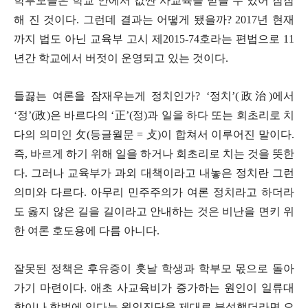
학부모들은 학교 안에서 값싼 사교육을 받을 수 있어 잠잠
해 진 것이다
.
그런데 결과는 어떻게 됐을까
? 2017
년 현재
까지 법도 아닌 교육부 고시 제
2015-74
호라는 편법으로
11
년간 학교에서 버젓이 운영되고 있는 것이다
.
들끓는 여론을 잠재우는게 정치인가
? ‘
정치
’(
政治
)
에서
‘
정
’(
政
)
은 바르다의
‘
正
’(
정
)
과 일을 하다 또는 회초리로 치
다의 의미인
攵
(
등글월문
=
攴
)
이 합쳐서 이루어진 말이다
.
즉
,
바르게 하기 위해 일을 하거나 회초리로 치는 것을 뜻한
다
.
그러나 교육부가 과외 대책이라고 내놓은 정치란 그런
의미와 다르다
.
아무리 민주주의가 여론 정치라고 하더라
도 옳지 않은 길을 길이라고 안내하는 것은 비난을 면키 위
한 여론 호도용에 다름 아니다
.
잘못된 정책은 후유증이 훗날 학생과 학부모 몫으로 돌아
가기 마련이다
.
애초 사교육비가 증가하는 원인이 일류대
학이나 학벌에 있다는 원인진단을 제대로 분석했더라면 오