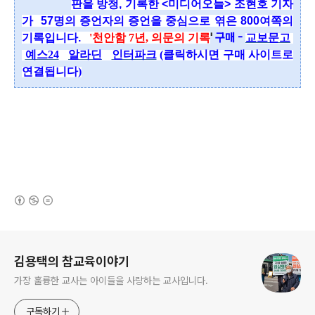
판을 방청, 기록한 <미디어오늘> 조현호 기자
가
57명의 증언자의 증언을
중심으로 엮은 800여쪽의
'
구매 -
기록입니다.
'천안함 7년, 의문의 기록
교보문고
예스24
알라딘
인터파크
(클릭하시면 구매 사이트로
연결됩니다)
(새창열림)
로그 정보
김용택의 참교육이야기
가장 훌륭한 교사는 아이들을 사랑하는 교사입니다.
구독하기