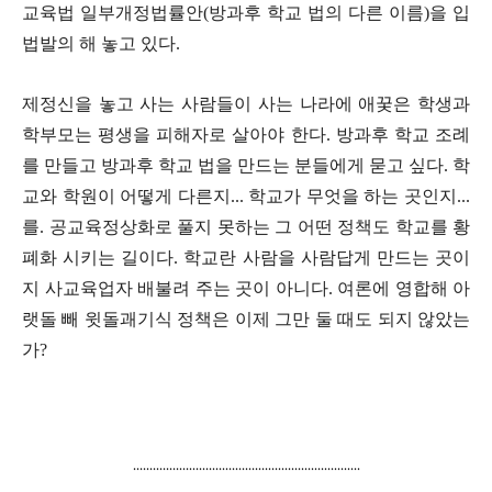
교육법 일부개정법률안
(
방과후 학교 법의 다른 이름
)
을 입
법발의 해 놓고 있다
.
제정신을 놓고 사는 사람들이 사는 나라에 애꿎은 학생과
학부모는 평생을 피해자로 살아야 한다
.
방과후 학교 조례
를 만들고 방과후 학교 법을 만드는 분들에게 묻고 싶다
.
학
교와 학원이 어떻게 다른지
...
학교가 무엇을 하는 곳인지
...
를
.
공교육정상화로 풀지 못하는 그 어떤 정책도 학교를 황
폐화 시키는 길이다
.
학교란 사람을 사람답게 만드는 곳이
지 사교육업자 배불려 주는 곳이 아니다
.
여론에 영합해 아
랫돌 빼 윗돌괘기식 정책은 이제 그만 둘 때도 되지 않았는
가
?
.....................................................................