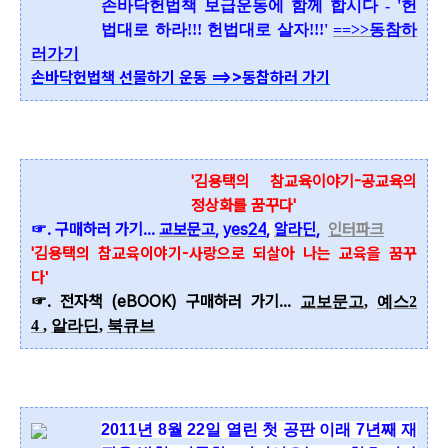
손바닥헌법책 보급운동에 함께 합시다 - '헌
법대로 하라!!! 헌법대로 살자!!!'
==>>동참하
러가기
손바닥헌법책 선물하기 운동 ==>>동참하러 가기
'김용택의 참교육이야기-공교육의
정상화를 꿈꾸다'
☞. 구매하러 가기...
교보문고
,
yes
24
,
알라딘
,
인터파크
'김용택
의 참교육이야기-사랑으로 되살아 나는 교육을 꿈꾸
다'
☞. 전자책 (eBOOK) 구매하러 가기...
교보문고
,
예스2
4
,
알라딘
,
북큐브
2011년 8월 22일 열린 첫 공판 이래 7년째 재