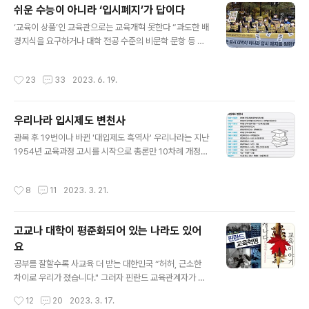
쉬운 수능이 아니라 ‘입시폐지’가 답이다
아니다. 2013년 4월 4일자 경향신문의 기사를 보면 결석
글 내용
하는 학생이 한 번에 세네 명씩 되고 학교에 다닌지 한 달
‘교육이 상품’인 교육관으로는 교육개혁 못한다 “과도한 배
만에 자퇴하거나 다시 복학하는 학생들이 많아 1년 내내 어
경지식을 요구하거나 대학 전공 수준의 비문학 문항 등 공
수선한 분위기가 이어진다고 보도하고 있다. - 사진을 클릭
교육에서 다루지 않는 부분의 문제를 수능에서 출제하면
하시면 슬라이드를 보실 수 있습니다 - 학교가 왜 이 지경
이런 것은 무조건 사교육에 의존하라는 것 아닌가. 교육 당
작성시간
23
33
2023. 6. 19.
이 됐을까? 책..
국과 사교육 산업이 한편(카르텔)이란 말인가” “공교육 교
과과정에서 아예 다루지 않는 비문학 국어문제라든지 학교
에서 도저히 가르칠 수 없는 과목 융합형 문제 출제는 처음
우리나라 입시제도 변천사
부터 교육당국이 사교육으로 내모는 것으로서 아주 불공정
글 내용
하고 부당하다” “교육당국과 사교육이 한통속이라고 생각
광복 후 19번이나 바뀐 '대입제도 흑역사' 우리나라는 지난
하게 된다” 대학수학능력시험(수능)을 5달가량 남겨둔 시
1954년 교육과정 고시를 시작으로 총론만 10차례 개정하
점에서 윤석열 대통령이 수능 난이도를 낮추라는 불쑥 지
고, 대입제도는 정부 수립 이후 무려 18번 개정안을 포함하
시에 수험생·학부모, 입시 관계자들이 ‘멘붕’에 빠졌다. 윤
면 19번째다. 4년에 한 번 꼴로 바뀌는 셈으로, 정권이 바
작성시간
8
11
2023. 3. 21.
대통령의 발언 후 사회관계망서비스(SNS)와..
뀔 때마다 대입제도도 바뀌었다. 입시없는 교육은 불가능
한가? 입시제도가 왜 바뀌는가? 이 지구상에는 우리나라
수학능력고사나 일류대학이 없는 나라도 많은데 왜 우리는
고교나 대학이 평준화되어 있는 나라도 있어
학교가 학생들을 시험풀이 기술자로 만드는 주객전도의 반
요
교육을 하고 있는 것일까? 1. 학교관리제(1945∼1950) 8
글 내용
· 15광복 후, 중등학교의 입시제도에 관한 문제가 구체적으
공부를 잘할수록 사교육 더 받는 대한민국 “허허, 근소한
로 논의된 것은 1946년 5월 13일에 개최된 각 시 · 도 학
차이로 우리가 졌습니다." 그러자 핀란드 교육관계자가 허
무과장회의에서였다. 즉, 해방 직후에는 중학교장의 관리
허 웃으면 말했다. “저희가 큰 차이로 앞섰습니다. 핀란드
작성시간
12
20
2023. 3. 17.
하에 필답시험..
학생들은 웃으면서 공부하지만 한국 학생들은 울면서 공부