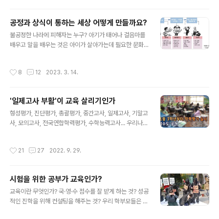
하지 않습니까? 한 명의 낙오자도 없이...” 세계학력평가(Pi
sa)에서 우리나라가 핀란드에게 진 후 나눈 이 대화는 이제
공정과 상식이 통하는 세상 어떻게 만들까요?
모르는 이가 없을 정도다. 나이, 성별, 경제력, 사회적 지위
글 내용
불공정한 나라에 피해자는 누구? 아기가 태어나 걸음마를
에 관계없이 누구에게나 공평하게 교육기회가 주어지고,
배우고 말을 배우는 것은 아이가 살아가는데 필요한 문화
대학까지 공부만 하고 싶으면 누구나 무상교육이 가능한
입니다. 말을 빨리 배우는 아이도 있고 걸음마가 늦은 아이
나라, 경쟁은 있어도 등수가 없고 시험은 있어도 서열을 매
도 있습니다. 말이나 글은 공동체 생활을 하는데 필요한 문
기지 않는 나라, 대학 서열이 없으니 사교육도 없는 나라...
작성시간
8
12
2023. 3. 14.
화입니다. 다른 나라에 가면 우리나라 사람들의 문화인 말
핀란드다. 핀란드 교육만 그런 게 아니다. 대학입학을 위해
은 소용이 없습니다. 말이나 글이란 모르면 불편합니다. 말
전국적으로 시행하..
을 잘한다거나 글을 잘 쓴다고 훌륭한 사람이라고 할 수는
'일제고사 부활'이 교육 살리기인가
없습니다. 말이 어둔하고 글씨가 단정하지 못하다고 인격
글 내용
적으로 무시당해서는 안 됩니다. 왜 뜬금없이 다 아는 소리
형성평가, 진단평가, 총괄평가, 중간고사, 일제고사, 기말고
를 하느냐고요? 다 아는 사실... 그걸 사람들은 상식이라고
사, 모의고사, 전국연합학력평가, 수학능력고사... 우리나라
하지요. 공정과 상식이 통하는 세상을 만들겠다는 사람이
학생들이 학교에서 치르는 시험의 다른 이름이다. 이런 시
대통령이 되었기에 하는 말입니다. 그가 만들고 싶은 세상
험.... 평가란 무엇인가? 평가란 “교육 목적이 얼마나 달성
작성시간
21
27
2022. 9. 29.
은 정말 그 ‘다 아는 사실이 통하는..
되었는지를 파악하고 앞으로 교육 계획을 수립하는 데 도
움이 되는 자료를 얻는 각종 활동”이다. ‘학생의 교육 목표
도달 도를 확인하고 교수·배움의 질을 개선하는 자료로 활
시험을 위한 공부가 교육인가?
용하기 위해 시행하는 평가가 우리나라에서는 시험을 위한
글 내용
교육... 교육의 목적이 시험이 되는 ’목적전치현상‘이 나타
교육이란 무엇인가? 국·영·수 점수를 잘 받게 하는 것? 성공
나기도 한다. 부모들은 자녀가 태어나 학교에 입학할 때쯤
적인 진학을 위해 컨설팅을 해주는 것? 우리 학부모들은 교
되면 자녀들에게 “학교 가면 공부 잘해야 해!” 라고 당부한
육이란 ‘사랑하는 내 아이가 시험성적을 잘 받아 좋은 회사