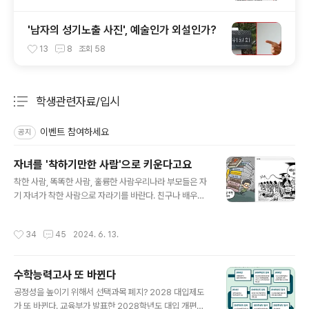
'남자의 성기노출 사진', 예술인가 외설인가?
13
8
조회
58
학생관련자료/입시
분류 전체보기
주요 글 목록
이벤트 참여하세요
공지
자녀를 '착하기만한 사람'으로 키운다고요
글 내용
착한 사람, 똑똑한 사람, 훌륭한 사람우리나라 부모들은 자
기 자녀가 착한 사람으로 자라기를 바란다. 친구나 배우자
를 선택할 때도 착한 사람을 선호하는 경향이 있다. 착한 사
람이란 어떤 사람일까. 사람들은 법 없이도 살 사람을 착한
작성시간
34
45
2024. 6. 13.
사람이라고 한다. 농업사회에서는 그런 사람이 좋은 사람
일 수도 있었다. 그런데 오늘날같이 ‘눈뜨고도 코 베어갈 세
상’에 착한 사람은 좋기만 사람이 아니다. 착한 사람이란
수학능력고사 또 바뀐다
‘좋은 게 좋다’거나 ‘좋아도 그만, 싫어도 그만’인 우유부단
글 내용
한 사람이 아닐까. ■ 악한 사람을 대적하지 말라 “나는 너
공정성을 높이기 위해서 선택과목 폐지? 2028 대입제도
희에게 이르노니 악한 자를 대적하지 말라 누구든지 네 오
가 또 바뀐다. 교육부가 발표한 2028학년도 대입 개편안