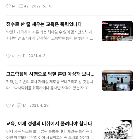
다. ’선생님 말씀 잘 듣고 공부 잘 하는 것‘ 그래서 좋은 점수
에 입사하여 높은 연봉을 받으면서 안정적으로 살 수 있게
작성시간
14
42
2022. 6. 14.
를 받고 학..
하는 것’이라고 생각하고 있는 것은 아닐까? ‘교육이란 ’사
람을 사람답게 키우는 일‘이요, ‘사람이 사람과 더불어 살아
가는 사회 안에서 삶의 내용과 방법을 배우는 일’이다. 그런
점수로 한 줄 세우는 교육은 폭력입니다
데 오늘날 학교의 정규교육과정에서 시험을 치는 날이 28
글 내용
일, 학원까지 합하면 100일이 넘는다. 시험을 왜 치를까?
박정희가 역사에 지은 죄는 헤아릴 수 없이 많지만 5차 개
올해부터 컴퓨터 기반 학업성취도 평가가 전면 도입된다.
헌헌법 31조 1항의 ‘균등하게 교육받을 능력’을 ‘능력에 따
코로나19 장기화로 인한 학력 저하(?)가 확인되자 교육부
라 교육받을 권리...’로 바꾼 것은 두고두고 말썽이다. 말썽
가 오는 9월부터 희망 학교가 시행할 수 있는 컴퓨터 기반
의 불씨가 된 그 ‘능력’이란 도대체 어떤 능력인가? 비밀 고
작성시간
4
11
2021. 6. 3.
학업성취도 평가..
액과외로 혹은 족집게 학원강사의 특강을 받은 학생이 일
류대학을 입학할 수 있는 능력일까? 아니면 부모의 사회경
제적인 능력으로 특혜를 받는 능력일까? 아니면 학교 교육
고교학점제 시행으로 닥칠 혼란 예상해 보니...
을 통해 학습한 능력일까? 일등에서 꼴찌까지 서열을 매기
글 내용
는 교육, 소수점 영점이하 몇째 자리까지 계산해 줄 세우기
첫째, 는 기존의 교사 자격증 제도를 무너뜨리고 말 것입니
로 1등에서 몇 등까지는 무슨 대학, 10등에서 몇 등까지는
다... ‘박사학위를 취득하거나 유사한 자격이 있는 자 또는
무슨 대학에 입학할 수 있는 자격을 부여하는 현행입시제
특정 분야의 전문성이 있는 자’라고 하여 ‘유사한 자격’, ‘특
도는 정당한가? ‘불행의 내면화...!’ ‘경쟁한다. 고로 내가 존
정 분야의 전문성’ 등 교육감과 교육부 장관 마음대로 할 수
작성시간
9
17
2021. 4. 29.
재한다...?!..
있도록 하거나, 교사 자격증을 단 1-2개월에 취득할 수 있
게 하겠다는 것입니다. 둘째, 는 고등학교 그리고 결국 모든
학교에 지금까지의 정규교사, 기간제교사, 공무직 등 교육
교육, 이제 경쟁의 마취에서 풀려나야 합니다
노동자 계급 차별에 더해 강사, 시간제 기간제, 산업체 전문
글 내용
가, 박사 학위 전문가 등 다양한 비정규직 교사들이 넘쳐나
어제 저는 뉴스를 보다 깜짝 놀랐습니다. 체널을 돌리는데
게 만들 것이며, 이러한 상황은 급기야 서로가 서로에게 책
어떤 학부모가 “우리 아이 사립학교에 꼭 보내고 싶은데 경