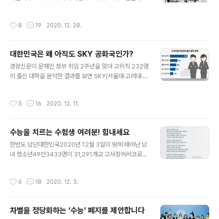
임을 떠넘기고 학교를 갈등과 증오가 넘치는 전쟁터로 만
쟁률이 너무 높아 안타깝다”는 얘기를 들은 것입니다. 초등
들 것입니다. 셋째, 는 담임교사들과 진로전담교사들에게
학생의 자녀를 둔 학부모.... 내 아이 남부럽지 않게 똑똑하
작성시간
8
19
2020. 12. 28.
무한 책임을 ..
고 훌륭하게 키우고 싶은 마음이야 어느 부몬들 다르겠습
니까? 그런데 사립학교를 보내고 싶어 하는 이 어머니가 자
녀를 사립학교를 보내겠다는 이유에 그만 모골이 송연해졌
대한민국은 왜 아직도 SKY 공화국인가?
습니다. 초등학생 어머니의 대담의 내용은 이러했습니다.
글 내용
‘지난 한 해 코로나로 공립학교는 비대면으로 공부를 시키
경향신문이 문재인 정부 취임 2주년을 맞아 고위직 232명
는 바람에 공부도 제대로 하지 않고 아까운 한 해를 놀다시
의 출신 대학을 분석한 결과를 보면 SKY(서울대·고려대·연
피 보냈다. 사립에서 공부하는 아이들과 차이가 너무나 화
세대) 출신은 서울대 99명, 고려대 24명, 연세대 26명으
가 난다.’ 대충 이런 내용이었습니다. 내 아이 공부를 더 많
로 조사됐다. 전체의 64.2%(149명)에 달하는 수치다. 문
작성시간
5
16
2020. 12. 11.
이 시키기 위해 코로나 19 펜..
재인대통령비서실 16명 중 9명, 부처 장관 18명 중 7명이
SKY출신이다. 국회는 어떨까? 4·15 총선에서 당선된 21
대 국회의원 가운데 이른바 'SKY대학' 출신은 10명 중 4
수능을 치르는 수험생 여려분! 힘내세요
명꼴이었다. 21대 총선 당선인 가운데 학부 졸업학교 기준
글 내용
으로 SKY대학 출신은 전체 당선인 300명 중 112명(37.
한반도 남단대한민국2020년 12월 3일이 땅에 태어난 남
3%)으로 집계됐다. 대학원을 SKY대학으로 진학한 19명
녀 청소년49만3433명이 31,291개교 고사장에서코로나
을 합하면 SKY 출신은 131명(43.7%)이나 된다. 문재인
수학능력고사 치르는 날 이날대한민국의모든 아버지 어머
정부에서도 파워엘리트의 핵심은 ‘SKY 출신이다..
니시민, 군인.... 아니비행기도 자동차도 휴대폰도디지털 카
작성시간
6
18
2020. 12. 3.
메라, 엠피스리(MP3), 전자사전, 라디오도이 땅에 사는 모
든 잡귀조차숨죽이며 죄인 되는 날 대한민국에 태어났다는
이유 그 하나만으로군대에서도 사라진 체벌에 인권유린조
차별을 정당화하는 ‘수능’ 폐지를 제안합니다
차사랑이라는 이름으로 포장되어재갈 물려 살던착하기만
글 내용