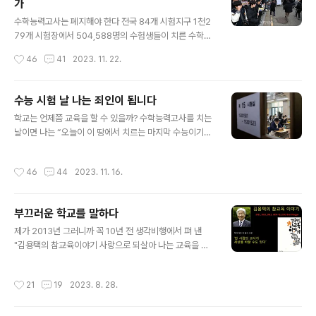
가
면 대한민국의 행복지수는 10점 만점에 5.951점으로, 조
글 내용
사대상 137개국 중 57위를 기록했다. 유엔 지속가능발전
수학능력고사는 폐지해야 한다 전국 84개 시험지구 1천2
해법네트워크(SDSN)가 공개한 ‘세계행복보고서’에 따르
79개 시험장에서 504,588명의 수험생들이 치른 수학능
면 한국의 행복지수는 10점 만점에 5.951점으로, 조사대
력시험(修學能力試驗)이 끝났다. 수학능력시험이란 자
작성시간
46
41
2023. 11. 22.
상 137..
구대로 풀이하면 '대학의 교육과정을 얼마나 잘 수학(修
學)할 수 있는지의 여부를 판단하는 평가'다. ‘수학을 잘할
수 있는지의 여부’를 가린다면서 수숫점 둘째 점수까지 반
수능 시험 날 나는 죄인이 됩니다
올림해 전국의 50여만명의 학생들을 성적순으로 세우다
글 내용
학교는 언제쯤 교육을 할 수 있을까? 수학능력고사를 치는
니.... 그것도 인생의 승패를 좌우하는 사람의 가치까지... 스
날이면 나는 “오늘이 이 땅에서 치르는 마지막 수능이기
능이 끝나면 유명학원에서 ‘2024 수능 결과 및 정시합격
를...”라는 기도를 한다. 이런 속죄의 글이라고 쓰지 않고는
점수 예측 설명회’를 하기 바쁘다. 종로학원은 서울대 의대
견딜 수 없다. 군 병력을 마치기 바쁘게 교단에서 초롱한 눈
292점, 경영 284점,...이니 ‘인서울 최저 합격선 인문계 0
작성시간
46
44
2023. 11. 16.
망울을 마주보며 보낸 세월.... 내가 뿌려놓은 교육의 씨앗
00점, 자연계 000점이니 국어시험이 어려워 합격선 하락,
이 지금쯤 얼마나 영글었을까? ■ 수능 날 아침 늙은 교사
'어려워진 수능·N수..
의 기도 한반도 남단 대한민국 2023년 11월 16일 이 땅에
부끄러운 학교를 말하다
태어난 남녀 학생 504,588명이 1373개 고사장에서 수
글 내용
학능력고사 치르는 날 이날 대한민국의 모든 교사, 아버지
제가 2013년 그러니까 꼭 10년 전 생각비행에서 펴 낸
어머니, 시민.... 아니 비행기도 자동차도 휴대폰도 디지털
"김용택의 참교육이야기 사랑으로 되살아 나는 교육을 꿈
카메라, 엠피스리(MP3), 전자사전, 라디오도 이 땅에 사는
꾸다" 에 쓴 글 중 한 꼭지입니다. 10년이 지난 지금과 우리
모든 잡귀조차 숨죽이며 죄인 되는 날... 나는 대한민국에 ..
교육이 얼마나 달라졌는지 한 번 보세요. 한반 38명 중 3
작성시간
21
19
2023. 8. 28.
명만 공부하고 있는 학교 한때 서울 강북 지역에서 명문고
로 불렸던 학교 이 학교에 한반 38명 중 3명만 공부하고
있다면 믿을 수 있겠는가? 이런 일은 어제 오늘의 얘기가