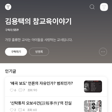
검색하기
티스토리
김용택의 참교육이야기
구독자
559
가장 훌륭한 교사는 아이들을 사랑하는 교사입니다.
구독하기
방명록
신고하기 레이어
열기
인기글
‘왜곡 보도’ 언론의 자유인가? 범죄인가?
6
7
조회
90
‘신탁통치 오보사건(誤報事件)’의 진실
2
4
조회
60