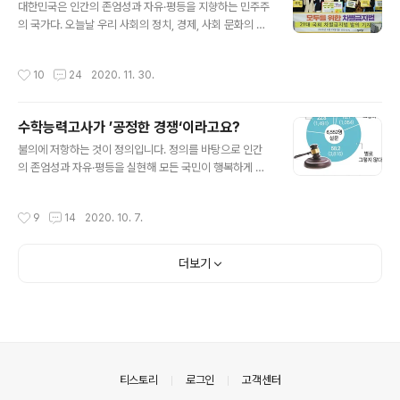
한 아이들을 서열 매기는 날 오늘양심을 팽개친 지식인도
대한민국은 인간의 존엄성과 자유·평등을 지향하는 민주주
교육자라는 이름의 공범자도죄인이 된다 이 땅의 어머니는
의 국가다. 오늘날 우리 사회의 정치, 경제, 사회 문화의 모
혹은 절에서 혹은 교회에서더러는 시험장 교문을 붙들고
든 모순과 적폐의 근원이 ‘식민지 잔재 미청산’에 있다면 오
오열한다 오늘을 위해 20년의 세월을 저당 잡혀 살아온착
늘날 대한민국의 차별을 정당화하는 근거가 대학수학능력
작성시간
10
24
2020. 11. 30.
하디 착하기만 한 청소년들이여2020년 오늘이 땅..
고사에 있다고 하면 틀린 말일까? 우리 국민들은 지금까지
상상도 못 할 부당한 차별을 받으면서 살아왔다. 이를 이를
개선하기 위해 늦기는 하지만 정의당 장혜영의원이 ‘포괄
수학능력고사가 ’공정한 경쟁‘이라고요?
적 차별금지법’을 대표 발의했다. 장 의원이 이번에 대표 발
글 내용
의한 법안에는 차별금지 유형으로 성별, 장애, 나이, 성적
불의에 저항하는 것이 정의입니다. 정의를 바탕으로 인간
지향, 성별 정체성 등 23개 항목이 나열되어 있다. 통일이
의 존엄성과 자유·평등을 실현해 모든 국민이 행복하게 수
소원이라면서 통일이 되지 않은 이유는 분단으로 이익을
있는 나라를 만들자는 게 대한민국헌법이 지향하는 민주주
누리는 세력이 통일을 원하는 사람보다 힘이 강하기 때문
의입니다. 우리나라 민주주의는 어디까지 왔을까요? 헌법
작성시간
9
14
2020. 10. 7.
이듯, 식민지잔재를 청산하지 못..
은 모든 국민을 위해 만든 기준이요, 원칙입니다. 비록 현행
헌법이 6월항쟁으로 전두환 노태우군사정권이 항복으로
만든 헌법이기는 하지만, 이 헌법에 담긴 가치대로 실현되
더보기
고 있을까요? 헌법재판소가 창립 28주년을 맞아 발표한
설문조사 결과에 따르면 “모든 국민은 법 앞에 평등하다’는
헌법 조항(11조)이 현실에선 잘 지켜지지 않고 있다”고 답
한 응답자가 전체 응답자의 81%나 나왔습니다. 촛불이 만
든 문재인 대통령. 그는 취임사에서 “기회는 평등하고 과정
은 공정하며 결과는 정의로운 사회를 만..
의안내
티스토리
로그인
고객센터