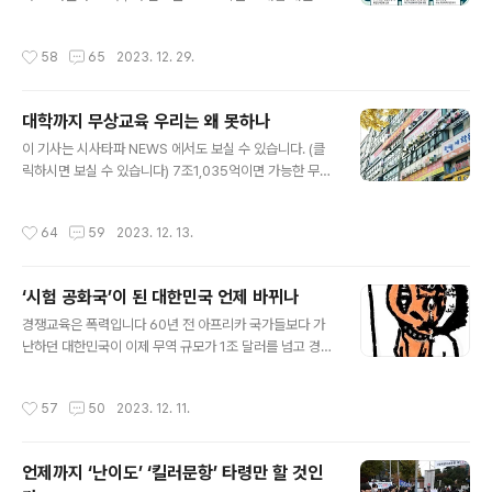
른편 뺨을 치거든 왼편도 돌려 대며.”(마5:39) 네 오른편
초안을 보면 현재 중학교 2학년이 수능을 치를 때 영역마
뺨을 치거든 왼편도 돌려 대며...라는 뜻은 폭력에 놓인 상
다 과목을 일일이 선택하지 않아도 되는 통합형 평가를 시
작성시간
58
65
2023. 12. 29.
황에도 저항하지..
행하겠다고 발표했다. 교육부가 10일 공개한 ‘대입제도 개
편 시안’의 가장 큰 특징은 ‘선택형 수능’ 체제 완전 폐지다.
교육부는 2028학년도 대학수학능력시험에서 선택과목을
대학까지 무상교육 우리는 왜 못하나
폐지하는 이유는 공정성을 높이기 위해서라고 한다. 국어·
글 내용
수학은 현재 영어처럼 선택과목은 사라지고 모두 동일한
이 기사는 시사타파 NEWS 에서도 보실 수 있습니다. (클
공통 과목으로 평가하고 사회·과학탐구 영역 역시 응시자
릭하시면 보실 수 있습니다) 7조1,035억이면 가능한 무상
들이 과목을 선택할 필요 없이 통합사회, 통합과학 과목 시
교육 통계청이 조사한 ‘ 학자금’ 채무자가 100만 명 이다.
험을 보게 된다. 내신 등급 체제도 현재 9등급 체제에서 2
전년보다 10.8% 증가해 2년 연속 최대치를 기록했다. 1인
작성시간
64
59
2023. 12. 13.
025년부터는 5등급 체제로 바뀌..
당 월평균 사교육비는 41만원으로, 전년 36만 7000원 대
비 11.8% 올랐다. 통계 작성 이래 최고치다. 사교육 참여율
은 78.3%, 주당 참여시간은 7.2시간이다. 전체학생의 1인
‘시험 공화국’이 된 대한민국 언제 바뀌나
당 월평균 사교육비는 41만원이다. 초등학교 43만 7천원
글 내용
(3.7만원, 9.2%↑), 중학교 57만 5천원(3.9만원, 7.4%
경쟁교육은 폭력입니다 60년 전 아프리카 국가들보다 가
↑), 고등학교 69만 7천원(4.8만원, 7.3%↑)이다. ■ 소
난하던 대한민국이 이제 무역 규모가 1조 달러를 넘고 경제
득수준이 높을수록 사교육비↑ 사교육 지출 관련해 소득
규모로 세계 10위의 서구의 선진국과 어깨를 나란히 하는
양극화도 심화된 것으로 드러났다. 월소..
선진국이 됐다. 선진국(先進國, advanced country, d
작성시간
57
50
2023. 12. 11.
eveloped country)은 고도의 산업 및 경제 발전을 이룬
국가를 가리키는 용어로 그로 인해 국민의 발달 수준이나
삶의 질이 높은 국가들을 일컫는 말이다. 경제협력개발기
언제까지 ‘난이도’ ‘킬러문항’ 타령만 할 것인
구(OECD) 38개 회원국 중에는 끝에서 4번째다. 에 따르