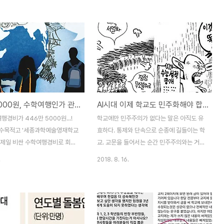
나큰 영광3. 총후봉공 뒷일은 우
기념관이 버젓이 남아 있고, 친일 음악가가
간 데마다 충성과 용기 있어라갈지
작곡하거나 작사한 교가를 합창하고 있다”고
날 다시 만나자 둘더둘러 일장(日
지적 이를 위해 “▲학교에 남아 있는 친일파
 만세 일본 왕과 제국주의를 위한
의 동상 철거 ▲ 친일파의 이름을 딴 기념관
끌려가는 조선 청년들에게 일장
의 이름 변경 ▲ 친일 음악가가 작사‧작곡한
 만세를 부르라는 춘원 이광수의
교가 폐기”운동을 펼쳐 나가기로 했다. 서울
가’이다. 3·1혁명 100주년이 된
지부는 24일까지 지역의 모든 학교를 대상
병 장행가’를 쓴 이광수가 작사
으로 친일파 동상과 기념관 존치 여부, 친일
446만 5000원, 수학여행인가 관광인가?
Al시대 이제 학교도 민주화해야 합니다
교가로 부르면서 나라사랑을 가르
음악가가 작사·작곡한 교가 현황을 조사하고
? 이광수는 ‘동편 아침이 밝았으
그 결과를 공개할 계획이라고 밝히면서 서울
행경비가 446만 5000원...!
학교에만 민주주의가 없다는 말은 아직도 유
부르며 일어나서 일본 임금의 분부
시교육청도 전수 조사에 나서 줄 것을 요청했
수목적고 '세종과학예술영재학교
효하다. 통제와 단속으로 순종에 길들이는 학
세상에..
다. 전교조 충남지부와 민..
 제일 비싼 수학여행경비로 회외
교. 교문을 들어서는 순간 민주주의와는 거리
다. 또 세종국제고’는 지난 해
가 멀어진다. 학교는 민주주의를 가르치고 체
.
2018. 8. 16.
원을 사용했고, 금호중학교는 올
화하는 곳이지만 학교는 그런 구조적으로 여
 3000원의 고액수학여행을 다녀
건을 갖추지 못하고 있다. 교과서에 담겨 있
어민주당 김해영 의원이 교육부에
는 민주주의는 학생들의 생활과는 거리가 멀
016~ 2018 수학여행 학생 1인당
다. 교육의 3주체인 학생과 학부모, 교사라지
원 이상 학교 명단’ 자료에 따르
만 학생회도 교사회도 학부모회도 민주적으