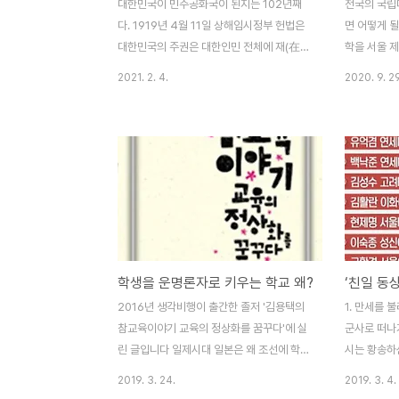
대한민국이 민주공화국이 된지는 102년째
전국의 국립
다. 1919년 4월 11일 상해임시정부 헌법은
면 어떻게 
대한민국의 주권은 대한인민 전체에 재(在)
학을 서울 제
함(제 2조)이라고 선포했다. 해방은 됐으나
대학, 대구국
2021. 2. 4.
2020. 9. 29
나라를 점령한 미군정시대(1945. 9.
우선 이름을
9~1945.8.15.)를 거처 1945년 7월 17일
가서 공부할 
공포한 제헌헌법에도 1972년 12월 27일 박
가 처음 하는
정희의 유신헌법에도 “대한민국은 민주공화
조를 비롯한
국”이었다. 학살자 전두환이나 노태우시절에
화를 주장했
도 대한민국은 여전히 ‘민주공화국’이었고, 6
앞으로도 계속
월항쟁의 결실이 만든 현행헌법도 대한민국
이 이어질 
은 민주공화국이다. 오늘날은 공모제로 교장
폐화시킨 주범
이 된 진보적인 교장이나 진보적인 대안학교
얘기다. 일
학생을 운명론자로 키우는 학교 왜?
에서 학교가 민주적인 학생을 길러내기 위해
표가 일류대
열정을 쏟고 있지만, 오늘날 부모 세대들만
학 졸업장으
2016년 생각비행이 출간한 졸저 '김용택의
1. 만세를 
해도 학교에만 민주주의가 없었다. 학생들은
이 지구상에
참교육이야기 교육의 정상화를 꿈꾸다'에 실
군사로 떠나
교문에 들어설 때 기..
평준화를 위.
린 글입니다 일제시대 일본은 왜 조선에 학교
시는 황송하
를 세우고 조선사람들을 교육 시켰을까? 조
고 깨끗한 
2019. 3. 24.
2019. 3. 4.
선 학생들에게 인격을 도야하고 사리분별력
같구나내 고