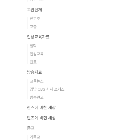
교원단체
전교조
교총
인성교육자료
철학
인성교육
진로
방송자료
교육뉴스
경남 CBS 시사 포커스
방송원고
렌즈에 비친 세상
렌즈에 비췬 세상
종교
기독교