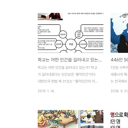
을 길러주기 위해서일까? 그렇다면 왜 막대
께 바치는 크
한 예산을 투입해 학교를 짓고 학생들을 교육
리 차지니 
시켰을까? 일본은 조선을 영구지배하기 위해
어다 개선 
서는 ‘일본화된 조선인’이 있어야 했고 그런
章) 불러라
인간의 도움이 필요했기 때문일 것이다. 외모
총알받이로 
는 조선 사람인데 내용은 일본인인 사람. 즉
기를 두르고
‘황국신민’이 필요했던 것이다. 학교에서 가
‘지원병 장행
르치는 도구적인 지식은 식민통치를 용이하
지금도 ‘지원
학교는 어떤 인간을 길러내고 있는가?
게 하는 애국자(?)를 길러냈고 그 덕분(?)에
한 노래를 
36년간 식민통치가 가능했을 것이다.
칠 수 있을까
학교는 어떤 인간을 길러내고 있는가? 학교
1인당 수학여
Omynews가 ‘우향우 20대’라는 기획기사
니 만세를 
가 길러내겠다는 인간상은 ‘홍익인간’이다.
세종시의 특
를 보도했던 일이 있다. 이 기사..
를 받아 온 
대한민국 헌법 제 31조는 “홍익인간의 이념
는 전국에서
아래 모든 국민으로 하여금 인격을 도야하고,
여행을 다녀왔
2019. 1. 14.
2018. 9. 21
자주적 생활 능력과 민주 시민으로서 필요한
167만 8천
자질을 갖추게 하여 인간다운 삶을 영위하게
해 143만
하고, 민주 국가의 발전과 인류 공영의 이상
왔다. 더불
을 실현하는데 이바지하게 함”을 목적으로
서 받은 ‘2
하고 있다. 헌법은 정부가 ‘능력에 따라 국가
경비 100만