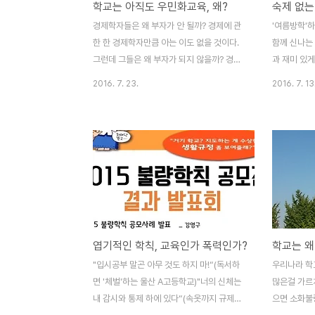
학교는 아직도 우민화교육, 왜?
숙제 없는
감정이 메마른 학생들을 보면 안타까운 생각
(John Ta
이 든다. 기계적인 사무처리에 익숙한 사람들
는 책을 소
경제학자들은 왜 부자가 안 될까? 경제에 관
'여름방학'하
에게서 느끼는 그런 모습, 인간적인 정서가
이 책이 20
한 한 경제학자만큼 아는 이도 없을 것이다.
함께 신나는 
메마른 모습이다. 사람이 어떻게 저렇..
그런데 그들은 왜 부자가 되지 않을까? 경제
과 재미 있게
지식이 많다고 다 부자가 되는게 아니다. 안
칠 앞두고 있
2016. 7. 23.
2016. 7. 13
다는 것과 현실이 다르기 때문이다. 다시말하
곤충채집이며
면 현실은 원론대로 돌아가는 게 아니라는 뜻
(?) 숙제를
이다. 학교의 우등생이 사회의 열등생이라는
데 지금은 
말도 같은 맥락에서 이해할 수 있다. 학교는
고 오던 숙제
왜 지식만 가르치고 현실을 가르치지 않을
학' 학부모
까? 분서갱유사건이라는 게 있었다. 분서갱
까? ‘독일
유란 '책을 불태우고 학자들을 묻음'이란 뜻
(Gesamts
으로 중국 진(秦)나라의 시황제가 '학자들의
일에서 가장
정치적 비판을 막기 위하여 민간의 책 가운데
상’을 수상
엽기적인 학칙, 교육인가 폭력인가?
의약(醫藥), 복서(卜筮), 농업에 관한 것만을
숙씨는 자신
제외하고 모든 서적을 불태우고 수많은 유생
이야기'에 '
"입시공부 말곤 아무 것도 하지 마!“(독서하
우리나라 학
을 구덩이에 묻어 죽인 일'을 일컫는 말이다.
바멘 게잠트슐
면 '체벌'하는 울산 A고등학교)"너의 신체는
많은걸 가르
언론이나 문화에 ..
교)라는..
내 감시와 통제 하에 있다“(속옷까지 규제하
으면 소화불