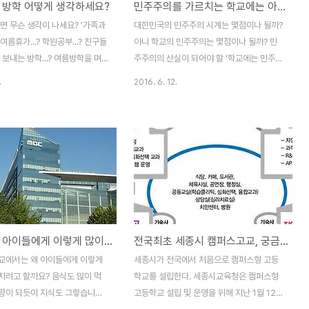
 방학 어떻게 생각하세요?
민주주의를 가르치는 학교에는 아직도 민주주의가 없다?
ylor Gatto)가 쓴 '바보 만들기'라
아는 국민들이 얼마나 순진한가? 전두환이
개한 펴낸이 현병호님의 지적이다.
집권하던 제5공화국 시절, ‘스크린, 스포츠,
면 무슨 생각이 나세요? '가족과
대한민국의 민주주의 시계는 몇점이나 될까?
02년에 출간된 책이니 벌써 1..
섹스’라는 영어 머리글자를 딴 우민화 정책을
여름휴가...? 학원공부...? 친구들
아니 학교의 민주주의는 몇점이나 될까? 민
빗댄 ..
 보내는 방학...? 여름방학을 며
주주의의 산실이 되어야 할 '학교에는 민주주
다. 방학이 되면 방학책과 함께
의가 없다'느니 '인권은 교문 앞에서 멈춘
.
2016. 6. 12.
 교과별 방학과제를 한 보따리
다'는 말은 아직도 유효하다. 헌법에 버젓이
 안고 오던게 엊그제 일이다. 그런
명시하고 있는 신체의 자유는 '교육'이라는
우리나라에도 방학이면 한가득 안
이유로 보장받지 못하고, 성적이 뒤떨어진다
가 사라지고 있다. '숙제없는방
는 이유로 다른 학생과 비교를 당하거나 부당
들은 이런 방학을 어떻게 생각할
한 차별을 받는경우도 허다하다. 아직도 학생
 부퍼탈의 바멘 게잠트슐레
회장 선거에 피선거권 자격을 성적으로 차별
chule·종합학교)가 2015년 독
당하고 개인의 시험성적이 다른 학생 앞에서
 명예로운 교육상인 ‘독일학교
공개되는 경우도 있다. 학교는 아직도 민주주
했다.' 독일교육이야기의 저자 박성
의의 사각지대다. 학교폭력을 근절하기 위해
학교는 왜 아이들에게 이렇게 많이 가르칠까?
전국최초 세종시 캠퍼스고교, 궁금하세요?
의 블로그 '무터킨더의 독일교육
폭력과의 전쟁을 선포하고 폭력방지법까지
독일, 숙제없는 학교''를 소개했다.
만들었지만 대부분의 시도에서는 학생인권조
교에서는 왜 아이들에게 이렇게
세종시가 전국에서 처음으로 캠퍼스형 고등
레(Gesamtschule·종합학
례조차 만들지 못하고 있다. 공부를 해야할
치려고 할까요? 음식도 많이 먹
학교를 설립한다. 세종시교육청은 캠퍼스형
학생이 인권운운한다는 게 말이 안 된다..
량이 되듯이 지식도 그렇습니다.
고등학교 설립 및 운영을 위해 지난 1월 12일