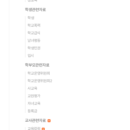
성교육
학생관련자료
학생
학교폭력
학교급식
남녀평등
학생인권
입시
학부모관련자료
학교운영위원회
학교운영위원회2
사교육
교원평가
자녀교육
등록금
교사관련자료
교육칼럼