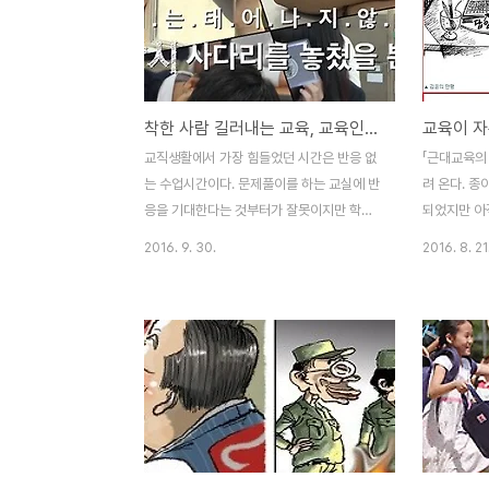
생회 출마도 성적순, 경남 E고등학교)"사적인
잘 알지 못
인간관계도 규제 대상“사랑을 처벌하는 학
못할 일 한 
교, 충북 G고등학교인권친화적학교와 너머
학교 입학식
운동본부 그리고 전교조가 주최한 ‘2015 불
앞에서 선서를
착한 사람 길러내는 교육, 교육인가 사육인가?
교육이 자
량학칙공모전’ 결과에 나타난 사례다. 내가
고...”라고
교육전문가들 앞에서 이런 말도 안 되는 질문
서를 하는 
교직생활에서 가장 힘들었던 시간은 반응 없
「근대교육의
을 던지는 이유는 교육이 무너진지 언젠데 아
칙을 읽어 본
는 수업시간이다. 문제풀이를 하는 교실에 반
려 온다. 종
직도 학교에는 교육이 없..
할 때까지 대
응을 기대한다는 것부터가 잘못이지만 학생
되었지만 아
들의 표정이 없다. 소수점 이하 몇 점으로 운
적지 않은듯
2016. 9. 30.
2016. 8. 21
명이 바뀌는 수능을 앞둔 교실에서 무슨 반응
문이리라. 
같은 감정표현을 기대하겠는가? 삭막한 경쟁
든 정신 차
심리가 이겨야 산다는 절박감으로 가득찬 교
생각하는 이
실에 인간미 넘치는 정서교육, 감정교육을 찾
잘 듣고 고
아 볼 수 없기에 하는 말이다. 입시교육의 교
생각하는 이
육덕분(?)일까? 이런 분위기에서 교육받은
우기는 이들
학생들을 개인적으로 이야기를 몇마디 나누
을 증명한다
다보면 정나미가 떨어지는 경우가 있다. 덩치
생의 보증수
는 다 컸지만 자기감정을 표현할 줄 모르고
두 아직도 잠