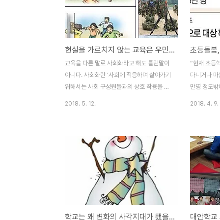
가 균등하게 교육을 받게 할 의무’를 지고 있
면 ‘전국 초
다고 명시하고 있다. 헌법 뿐만 아니다. 하위
만원 이상 
법인 교육기본법은 이런 헌법의 이념을 바탕
최근 3년간 
으로 “모든 국민은 성별, 종교, 신념, 인종, 사
된다. 수학
현실을 가르치지 않는 교육은 우민화입니다
회적 신분, 경제적 지위 또는 신체적 조건 등
들까? 학창
을 이유로 교육에서 차별을 받지 아니한
월호 참사를
교육을 다른 말로 사회화라고 해도 틀린말이
“현재 초등학
다.”고 명시하고 이를 구체화하기 위해 ‘자주
된 노인들은 
아니다. 사회화란 ‘사회에 적응하며 살아가기
다니거나 마
적인 사람, 창..
위해서는 사회 구성원들과의 상호 작용을 통
만명 정도밖에
해 사회생활에 필요한 가치, 기술, 지식, 규범
임기 안에 
2018. 5. 12.
2018. 4. 9.
등을 학습하는 과정이다. 이러한 사회화는 특
더 늘리겠습
정한 신분이 되기 전에 그 신분에 알맞은 생
보호를 받을 
각과 행동을 학습하는 예기사회화와, 새로운
가가 보장해
생활양식이나 행동규범을 학습하는 재사화화
다."문재인
그리고 구성원들이 권력 차이(차별)을 인정하
열린 ‘온종
도록 하는 차별 사회화도 있다. 사회성원이
‘온종일 돌
사회화나 재사회화 과정에서 현실은 외면한
며 이렇게 
채 원론만 익히면 현실에 적응할 수 있을까?
에 따라 올해
사회화 혹은 재사회화란 그래서 피교육자로
만명)씩 초
학교는 왜 변화의 사각지대가 됐을까?
대안학교 
하여금 새로 만나는 사회의 현실에 적응할 수
공공시설을 