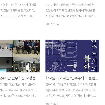
9만명으로 늘려 2022년까지 전
령이 내려졌음에도 불구하고 많은 학생들이
 5명 정도만 듣고 나머지 학생들
2019학년도부터 외고·국제고·자사고의 우선
 규모를 현재 33만명에서 53만
등교를 한 후에야 휴교 공지가 내려져 비를
”“학교는 왜 자퇴를 했어요?”“잠
선발권이 폐지돼 일반고와 동시에 학생을 뽑
 계획이..
흠뻑 젖어 다시 돌아오는 ..
.................. 며칠 전 고등학
게 된다. 현재보다 학생들을 먼저 선발하던
 다니다 자퇴를 했다는 학생과 상
외고·국제고·자사고는 일반고와 동시에 입시
2017. 11. 4.
 얘기다. “혹시 보리학교라고 아
를 실시하고, 올해 4분기에 관련 법령(초·중
 전화번호로 결려 온 목소리다.
등교육법)을 개정해 이르면 내년부터 시행할
창원에서 제자와 함께 운영하고 있
계획이다. 또 2019년부터는 이중지원을 금
데요?” 혹 “김용택 선생님 아
지해 1개학교만 지원할 수 있도록 했다. 교육
 맞습니다만, 어떻게 제 이름을
부의 이 같은 방침은 성적이 우수한 학생을
“ ”대안학교를 찾다보니 선생님
선점해 휩쓸어가는 것을 막아 고교 서열화를
던데요?“ 엊그제 오후에 걸려 온
해소하기 위해서다. 이와 함께 교육부는 내년
한 내용이다. 이분은 아들이 고등
부터 2020년까지 자사고·외고·국제고 중 운
1학기 중간에 자퇴를 했는데 고
영 성과평가가 기준에 미달한 학교는 일반고
학교에서 24시간 근무하는 교장선생님...왜?
학교를 파괴하는 ‘민주주의의 불한당’이 누굴까?
업을 시키기는 시켜야 하는데, 그
로 강제 전환하기로 하는 내용의 초·중등교육
위해서는 내년 새학기에 2학년에
법 일부 개정안을 입법예고 했다. 말도 많고
너무 힘들어요!”12시가 지났는데
교육이란 무엇인가? ‘학교민주주의의 불한당
야 하고, 복학을 하려니..
탈도 많은 자사고·외고·국제고는 어떤 학교일
린다. 기숙사에서 한잠에 빠져 있
들(실림터)’을 쓴 정은균선생님의 눈에 비친
까? 외국어고등학교(이..
이다. “00구나. 00가 많이 힘드
교육이란 분노요, 사랑이요, 정의다, 시리도
!”기숙사에 방 하나를 잡아놓고
록 아픈 아이들에 대한 사랑이 있었기에 만들
2017. 6. 1.