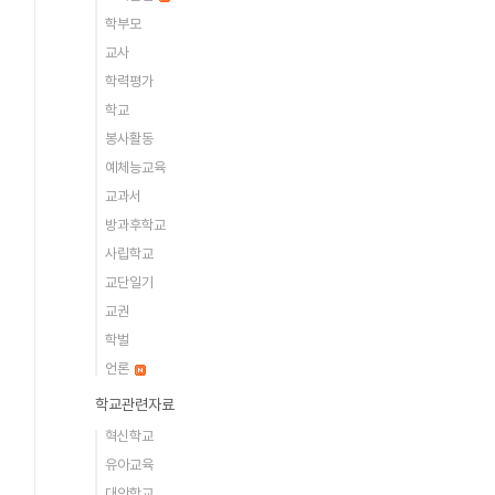
학부모
교사
학력평가
학교
봉사활동
예체능교육
교과서
방과후학교
사립학교
교단일기
교권
학벌
언론
학교관련자료
혁신학교
유아교육
대안학교