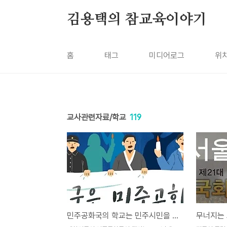
본문 바로가기
김용택의 참교육이야기
홈
태그
미디어로그
위
교사관련자료/학교
119
민주공화국의 학교는 민주시민을 길러내고 있을까