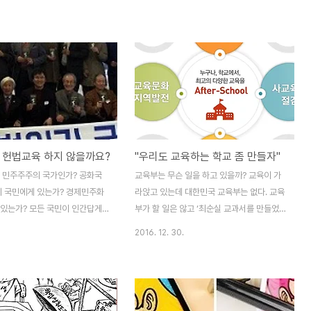
생님에게 온 00의 전화다. 목소
어 낼 수 있었던 책. 위선과 이데올로기의 가
누군지 금방 안다. “왜 늦은 이
면을 벗겨내지 않고서는 타협할 수 없는 분노
”가 아니라 그냥 “00가 힘이 많이
가 있었기에 태어날 수 있었던 책. 원론만 있
. ”사감 선생님께 말씀드리고 내
고 현실을 무시한 그 똑똑하고 잘난 교육학자
 옷을 주섬주섬 주워 입고 00를
들이 만든 이론을 현장의 경험과 예리한 통찰
 ”어디로 갈까...?“ 그래서 호젓
력으로 부정한 용기가 이런책으로 탄생케 했
바위에 00와 교장선생님은 자리를
던게 아닐까? 똑같은 교육을 놓고도 보는 사
 00가 속이 다 풀릴 때까지 들어
람들의 눈에 따라 천차만별이다. 어떤 사람은
된다는 것이다. 1, 남해 상주중학
오늘날의 교육을 무지를 일깨우는 도구로, 어
 헌법교육 하지 않을까요?
"우리도 교육하는 학교 좀 만들자"
중학교는 어떤 학교인가? ◁ (클릭
떤 이들의 눈에는 계급상승을 위한 수단으로,
중학교를 소개한 동영상을 보실
또 어떤 이들의 눈에는 교육을 지배이데올로
 민주주주의 국가인가? 공화국
교육부는 무슨 일을 하고 있을까? 교육이 가
 위의 사례는 태..
기의 수단으로 본다. 그런데 왜 정은균선생님
이 국민에게 있는가? 경제민주화
라앉고 있는데 대한민국 교육부는 없다. 교육
의 눈에는 교육이란 민..
 있는가? 모든 국민이 인간답게
부가 할 일은 않고 ‘최순실 교과서를 만들었
.... 이렇게 물어 보면 “예, 그렇
다가 국정교과서를 ’검인정과 혼용하겠다‘는
2016. 12. 30.
 명쾌한 대답을 할 수 있는 사람
발표를 해 웃음거리가 됐다. 교육부가 하는
될까? 헌법에는 대한민국의 주인
일이 뭘까? ’교육에 관한 중장기 발전계획의
는 것과 주권이 국민에게 있다는
수립, 초·중등학교 교육제도 및 입학제도의
고 있지만 대부분의 국민들은 자
개선, 고등교육 기본정책의 수립 및 시행, 공
 권리가 어디에 보장 되어 있는지
교육 정상화 정책의 수립 및 시행, 지방교육