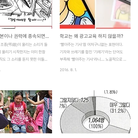
한다. 우리나라 학교교육은 이해
자치제도 기본정책의 수립 및 제도 개선, 인
두 가지가 아니다. 중학교나 고등
재개발 정책의 기획 및 총괄 등을 비롯한 학
을 할 때 학생대표가 교장선생님
교교육과 평생교육, 인적자원 개발정책 및 학
 한다. “나는 교칙을 준수하
술에 관한 일...‘을 하는 곳이 교육부다.‘학교
본이나 권력에 종속되면...
학교는 왜 광고교육 하지 않을까?
 시작하는 선서를 하지만 이 때 선
에는 교육이 없다’느니 ‘교육이 무너졌다’는
학생 대표도 입학하는 신입생도 교
말은 어제 오늘 나온 얘기가 아니다. 교육부
 조종(弔鐘)이 울리는 소리가 들
‘빨아주는 기사’참 어처구니없는 표현이다.
 학생은 아무도 없다. 아니 졸업
가 이런 일을 잘 했다면 오늘날 교육이 이 지
이 울리기 시작한지는 이미 한참
기자와 쓰레기를 합친 '기레기'라는 단어도
부분의..
경이 됐을까?..
직도 그 소리를 듣지 못한 이들도
부족해 '빨아주는 기사'라니.... 노골적으로 누
하다. 그만큼 잠이 깊이들었기 때
군가를 띄워주는 기사라는 뜻으로 표현하는
.
2016. 8. 1.
학교를 거부하는 아이들은 어떻게
이 기사를 보면 신문이나 방송이 사실보도를
리게 해서 학교에 묶어놔야 한다고
한다고 믿는 독자가 얼마나 순진하고 바보스
들. 아이들은 모름지기 어른 말을
러운지 알만하다. 포르노 얘기가 아니다. ‘그
분고분 시키는 대로 따라야 한다고
기자는 왜 빨아주는 기사를 썼을까요?’라는
들, 개근상이 우등상보다 낫다고
오마이뉴스에 나오는 기사기다. "기업들 돈으
, 그러면서도 우등상이 곧 우수함
로 해외출장 다녀왔는데, 비판 기사 쓰라고?
고 믿는 이들, 일류대졸업장이 인
말도 안 되는 얘기지." 라는 이 기사를 보면 우
표라도 되는 듯이 여기는 이들 모
리가 믿고 보는 언론의 속살을 보는 것 같아
을 덜 깬 것이다.」 존 테이러개토
화가 난다. 이런 기사나 방송을 사실로 믿고