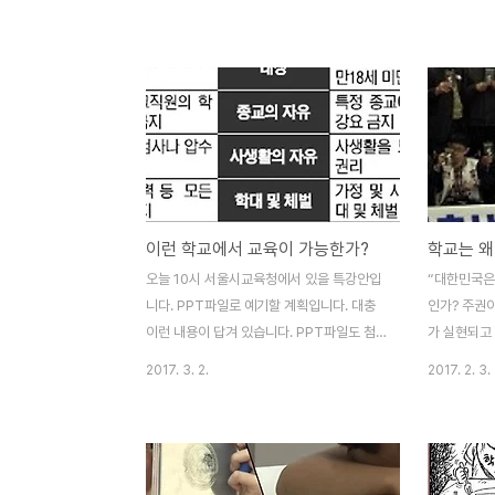
선생님께 들은 얘기다. 자공고...? 자사고라는
사는 교장선
말은 들어 봤지만 자공고라니..? 그렇다면 자
리만 들으면 
공고는 귀족학교라는 자립형사립고등학교
시간에...?
(자사고)가 아닌 공립의 귀족학교일까? 그것
드는 구나“다
도 우리나라에 자공고가 116개 학교가 있다
려와“ 그리고
니... 공립이 왜 이런 학교를 만들었을까? 고
차에 태운다.
등학교 얘기가 나왔으니 하는 말이지만 우리
한 바닷가 
가 알고 있는 것처럼 그렇게 단순하지 않다.
잡고 앉는다.
자녀가 고교에 다니지 않는 사람이라면 이름
주기만 하면 
이런 학교에서 교육이 가능한가?
학교는 왜
조차 한번도 들어 보지 못한 고등학교가 수두
교 2. 상주
룩하다. 우선 학교 종류부터 복잡하기 짝이
하시면 상주
오늘 10시 서울시교육청에서 있을 특강안입
“대한민국은
없다. 고교를 크게 나누면 일반고·특수목적고
수 있습니다)
니다. PPT파일로 예기할 계획입니다. 대충
인가? 주권
(특목고)·특성화고·자율고..
이런 내용이 답겨 있습니다. PPT파일도 첨
가 실현되고
부합니다. "입시공부 말곤 아무 것도 하지
살고 있는가?”
2017. 3. 2.
2017. 2. 3.
마!“(독서하면 '체벌'하는 울산 A고등학
습니다”하고
교)"너의 신체는 내 감시와 통제 하에 있
이 얼마나 
다“(속옷까지 규제하는 부산 C고등학교)"너
은 국민이라
의 입을 막겠다" (학교 비판하면 처벌, 충남 D
것을 보장하
고등학교)"분할통치, 차별을 활용한 통제“(학
신에게 그런