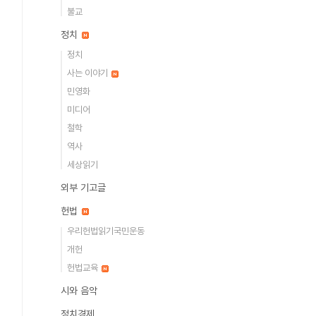
불교
정치
정치
사는 이야기
민영화
미디어
철학
역사
세상읽기
외부 기고글
헌법
우리헌법읽기국민운동
개헌
헌법교육
시와 음악
정치경제