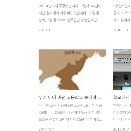
있는 적응력을 길러 주는 것이다. 그런데 ‘이
규모에서 1
2004년부터 주장했습니다. 그런데 14년이
“수업시간에
윤의 극대화가’ 생존의 법칙인 자본주의 나아
체 초등돌봄
지난 올해에야 겨우 바뀌었습니다. 12월에
은 다 자요.
가 신자유주의 사회에..
명까지 확대할
방학, 2월에 개학에 일주일간 수업일수만 채
자기 싫어서요”..
우고 그리고 다시 봄방학... 3월 2일 개학 했
교 2학년에
2018. 1. 13.
2018. 1. 4.
던 악순환 말입니다. 올해부터는 대부분의 초
담하다 나온
중등학교가 1월 초에 방학과 함께 한 학년을
세요?” 낯선
수료하고 3월 2일 새학기를 맞는... 그런데
“예 제가 
문제가 끝난게 아닙니다. 어쩌다 한파가 몰아
는 대안학교인
닥쳐 시베리아보다 더 춥다는 영하 20도 아
니세요? ”예
팎을 오르내리는 강추위에 아이들이 공부하
다 아세요?
느라고 학교에 다녀야 했던 날들... 이 문제는
이름이 나오
고칠 수 없을까요? 법정 수업일 수만 며칠 정
전화로 통화
도만 적게하면 해결될텐데... 기름 한방울 나
학교 2학년 
우리 아이 어떤 고등학교 보내야 하지...?
지 않는 나라에 난방비며 추위에 떨게 하는
등학교는 졸
게 온당한 일일까요? 수업을 며칠 적게 한다
렇게 하기 
“우리학교는 자립형 공립고등학교(이하 자공
“선생님~ 
고 잘못되는 것도 아닌데... 방학을 학생들에
복학신청을 해
고)랍니다. 설립한지 7년이나 됐는데 시설이
전화벨이 울
게 돌..
요즈음 신설학교에 뒤지지 않습니다.” 며칠
어야 할 학생
전 오송고등학교에 강의를 하러 갔다가 교장
는가 보구나
2017. 11. 1.
2017. 9. 7.