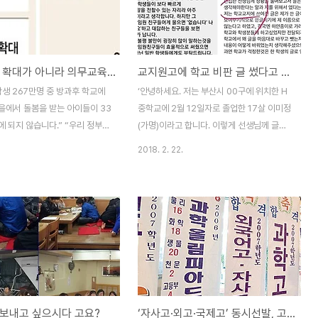
·중·고교 가운데 학생 1인당 100
로 운영되지 않고 있는 곳이 학교다. 학교에
수학여행 경비로 다녀 온 학교가
유일하게 민주적인 기구가 하나 있다. 1995
총 97개 학교로 횟수는 184회나
년부터 설립된 학교운영위원회가 그 기구다.
여행 하면 사람들은 무슨 생각이
학교운영위원회는 학교를 민주적인 학교, 특
초등돌봄, 확대가 아니라 의무교육으로 가야
교지원고에 학교 비판 글 썼다고 고치고 지우고...
시절의 아름다운 추억? 아니면 세
색 있는 학교, 투명한 학교로 만들기 위해 김
 기억할까? 지금 나이가 6~70이
영삼정부시절, '5.31 교육개혁'의 일환으로
생 267만명 중 방과후 학교에
‘안녕하세요. 저는 부산시 00구에 위치한 H
가난했던 시절, 돈이 없어 친구..
도입, 운영되기 시작됐다. 거기까지다. 학생,
을에서 돌봄을 받는 아이들이 33
중학교에 2월 12일자로 졸업한 17살 이미정
학부모 교사의 의견을 ..
 되지 않습니다.” “우리 정부
(가명)이라고 합니다. 이렇게 선생님께 글을
초등돌봄 인원을 현재보다 20만명
쓰게 된 이유는 졸업을 앞둔 몇 일 전, 학교에
2018. 2. 22.
니다.” "아이들은 필요한 돌봄과
서 정말 속상하고 힘든 일을 겪어서 도움을
권리가 있습니다. 그 권리를 국
청하기 위함입니다. 3년간 학생회에 소속되
주는 것이 온종일 돌봄체계입니
어 있으면서 학교의 부당함과 저로서는 이해
대통령이 서울경동초등학교에서
할 수 없는 일들을 너무나도 많이 보았습니
일 돌봄체계’ 정책발표 자리에서
다.예를 들어, 재작년 2월 중순 즈음에 신축
봄체계구축은 국정과제의 하나’라
강당에 화재가 나는 큰 사고가 있었는데 그때
말했다. 교육부는 이러한 정부정책
학교의 행정실과 교장선생님은 학생들이 전
부터 5년간 한해 1만4천명(총 7
화를 수십통을 함에도 8시간이나 연락이 두
등돌봄교실 규모를 늘리고 지역 내
절된 후에야 연결이 되었고, 바다 근처인 학
보내고 싶으시다 고요?
‘자사고·외고·국제고’ 동시선발, 고교 평준화 이뤄질까?
활용한 ‘마을돌봄’도 현재 9만명
교가 비로 침수되었을 때 부산시 전역에 휴교