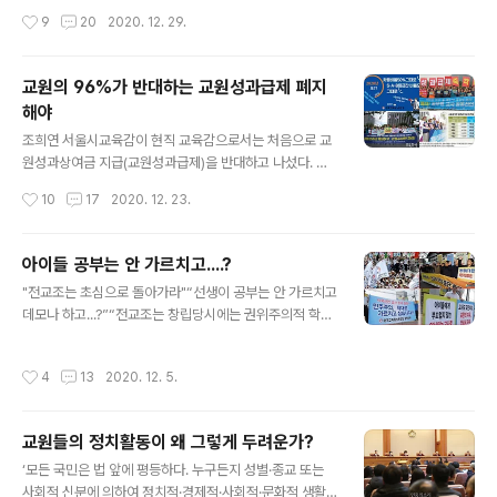
무엇이었을까? 우리말로 번역된 , , ..등..
0.5점 (전국대회 1등급 2점), 5. 1급 정교사 시험점수: 10
작성시간
9
20
2020. 12. 29.
0점에 가까울수록 유리(100~80점 사이가 5점 차이), 6.
1정 점수 80점 대 : 농어촌 다녀와야 함. 농어촌은 1개월에
0.01, 7. 부장경력 7년, 교사경력 20년, 8. 연수에서 95점
교원의 96%가 반대하는 교원성과급제 폐지
초과 점수 : 1점, 9. 60시간 연수 3개, 10. 2018년부터 한
해야
국사 3급, 인정연수 60시간, 11. 워드자격증 1급, 12. 교장
글 내용
이 주는 근무평정점수 3년... 교사가 교장으로 승진을 위해
조희연 서울시교육감이 현직 교육감으로서는 처음으로 교
쌓아야 하는 점수다. 이런 점수를..
원성과상여금 지급(교원성과급제)을 반대하고 나섰다. 조
교육감은 자신의 사회관계망서비스(SNS)를 통해 "교원성
작성시간
10
17
2020. 12. 23.
과상여금 지급으로 인한 '서열화'와 '구분짓기'는 국가적 어
려움을 극복해야 하는 이 엄중한 시기에 학교현장의 분열
을 초래하고 공동체 의식을 저해할 것이 자명하다"며 "학생
아이들 공부는 안 가르치고....?
들에게 과정의 중요성과 공동체적 가치를 강조하면서 선생
글 내용
"전교조는 초심으로 돌아가라"“선생이 공부는 안 가르치고
님들이 수행하는 교육활동의 가치를 비교-평가해 서열화
데모나 하고...?”“전교조는 창립당시에는 권위주의적 학교
하는 것이 얼마나 모순이며 이율배반적인가"라며 교원성과
문화 타파하고 학생 체벌과 교장의 권위주의적 학교행정,
급제를 반대했다. 교원평가급제는 1995년 김영삼정부가
촌지문화 개선 등 교사·학생의 인권 신장에 크게 기여했다.
처음으로 도입한 제도다. 한마디로 ”더 열심히 일한 교사에
작성시간
4
13
2020. 12. 5.
그런데 날이갈수록 전교조는 헌법이 규정하고 있는 교원의
게 더 많은 급여를 줘서 교사들의 업무 경쟁력을 높이자“는
정치적 중립을 외면하고 시국선언에 동참하고 반정부 집회
취지였다. 전교조를 비롯한 보수적인 교원단체인 교..
에 참여 하는 등 정치적인 성향을 노골적으로 드러내고 있
교원들의 정치활동이 왜 그렇게 두려운가?
다.” 전교조를 마뜩잖게 보는 사람들이 하는 소리다. “교사
글 내용
는 정치 얘기를 하면 안된다...? 순진한 학생들에게...?” 정
‘모든 국민은 법 앞에 평등하다. 누구든지 성별·종교 또는
말 그런가? 그렇다면 고등학생들의 교과서인 나 과목은 누
사회적 신분에 의하여 정치적·경제적·사회적·문화적 생활