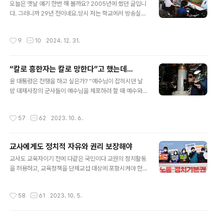
선생님들은 ‘스승의 날이 없었으면 좋겠다’는 반갑지 않은
오늘은 옛날 얘기 한번 해 볼까요? 2005년에 썼던 글입니
날이기도 합니다.■ 스승의 날이 반갑지 않은 선생님들...
다. 그러니까 29년 전이네요.당시 저는 학교에서 방송실을
“스승의 은혜는 하늘 같아서 우러러 볼수록 높아만 지네.
맡아 1일 2역을 하고 있을 때였습니다. 낮에 수업을 하교
참되거라 바르거라 가르쳐 주신, 스승은 마음의 어버이시
저녁시간에 나와 녹화도하고 학생들이 볼 영화를 준비해
작성시간
9
10
2024. 12. 31.
다...
편집도 하는 일을 했지요. 그 때는 교장 선생님이 "김 선생
은 우리학교 보물"이라고 칭찬하더니 전교조의 전신인 교
사협의회에 참가해 거창양민학살사건을 보고 나서 교협 신
“칼로 흥한자는 칼로 망한다”고 했는데...
문에 쓴 글을 보고 교장 선생으로부터 들은 얘깁(꾸중)입니
글 내용
다. 사립학교에서는 교장이 교사의 생사여탈권을 쥔 하늘
윤 대통령은 전쟁을 하고 싶은가? “예수님이 잡히시던 날
입니다. 이 글 한편으로 당시의 분위기를 짐작할 수 있습니
밤 대제사장의 군사들이 예수님을 체포하려 할 때 예수와
다. 교사협의회 소식지에 거창 양민학살사건에 대한 글을
함께 있던 사람들 중 하나가 칼을 뽑아 대제사장의 종을 쳐
썼다는 이유로 교장실에 불려 갔다. "당신, 아이들만 잘 가
서 그의 귀를 잘라 버렸다. 그때 예수께서 그에게 말씀하셨
작성시간
57
62
2023. 10. 6.
르치면 됐지, 왜 이 따위 엉..
다. “칼을 제자리에 도로 꽂으십시오. 칼을 잡는 사람은 모
두 칼로 망할 것입니다.” 신약성서 마태복음 26장에 나오
는 구절이다. 윤석열 대통령은 지난 7월 19일 부산해군작
교사에게도 정치적 자유와 권리 보장해야
전기지에 정박한 미국 오하이오급 핵잠수함(SSBN) 켄터
글 내용
키함에 승함한 뒤 해군작전사령부를 방문했다. 이 자리에
교사도 교육자이기 전에 다같은 국민이다 교원의 정치활동
서 윤 대통령은 “미국의 가장 중요한 핵전략 자산을 직접
을 허용하고, 교육정책을 단체교섭 대상에 포함시켜야 한
눈으로 보니 안심이 된다”며 “한반도 주변에 미국 전략자
다는 교원노조법 개정안이 발의됐다. 9월 7일 더불어민주
산 배치를 제고하기로 했다"면서 "만일 북한이 도발한다면
당 이수진의원(비례대표)을 비롯한 10명의 더불어 민주당
작성시간
58
61
2023. 10. 5.
정권의 종말로 이어질 것임을 경고..
주당의원은 ▲‘정치활동’ 금지 관련 규정 삭제 ▲단체교섭
대상에 ‘교육정책’ 신설 ▲단체협약의 ‘이행 의무’ 부과 등
의 내용을 담은 '교원노조법' 개정안을 발의했다. 개정안에