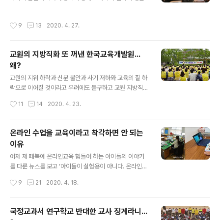
가 가르쳐야 하는가? 교육이란 미성숙한 순진한 청소년들
의 모든 영역에 있어서 차별을 받지 아니한다.’ 우리헌법 제
이 앞으로 살아갈 세상을 안내해주는 사회화 과정이다. 고
11조 ①항이다. 또 헌법 제31조 ④항에는 ‘교육의 자주성·
작성시간
9
13
2020. 4. 27.
등학교를 졸업하고 대학에서 전공..
전문성·정치적 중립성 및 대학의 자율성은 법률이 정하는
바에 의하여 보장된다.’고 적시(摘示)하고 있다. 그런데 왜
교사들은 차별받고 중립성이라는 이름으로 교권을 제한 받
교원의 지방직화 또 꺼낸 한국교육개발원...
고 있는가? ‘교육의 정치적 중립’이란 의무가 아닌 권리조
왜?
항이다. 그러나 헌법 제7조 ②항에 ‘공무원의 신분과 정치
글 내용
적 중립성은 법률이 정하는 바에 의하여 보장된다.’는 규정
교원의 지위 하락과 신분 불안과 사기 저하와 교육의 질 하
으로 ‘교사의 정치 자유’를 사실상 금지’하고 있다. 이 조항
락으로 이어질 것이라고 우려에도 불구하고 교원 지방직화
의 ‘교육의 자주성·전문성·정치적 중립성 및 대학의 자율성
가 또다시 제기돼 교원들의 반발이 예상되고 있다. 한국교
작성시간
11
14
2020. 4. 23.
은 법률이 정하는 바..
육개발원은 ‘교사의 지역별 고유성’을 위한 지역 중심의 인
사제도 혁신 정책의 하나로 교원의 지방직 전환을 중·장기
적으로 검토할 것을 제안하는 ‘지방교육자치 역량 강화 방
온라인 수업을 교육이라고 착각하면 안 되는
안 연구’ 보고서를 발표했다. 보고서에 따르면 ‘교사의 지역
이유
별 고유성’을 위한 지역 중심의 인사제도 혁신 중 하나의 정
글 내용
책으로 교원의 지방직 전환을 중·장기적으로 검토할 것을
어제 제 페북에 온라인교육 힘들어 하는 아이들의 이야기
제안했다. 교원단체의 반대가 예상된다면서도 교육격차 해
를 다룬 뉴스를 보고 ‘아이들이 실험용이 아니다. 온라인은
소를 위한 국가의 보정 장치를 보장하고, 신분 안정성이 악
교육이 아니다 중단하는 게 옳다.’는 멘트를 올렸더니 여러
작성시간
9
21
2020. 4. 18.
화하지 않는 제도적 장치를 전제로 하면 검토할 필요가 있
사람이 댓글을 달았다. 그 중에 한 분은 “선생님은 지금 이
다고 제안했다. 처우에 대해서는 전문직..
상황에서 어떤 시스템을 적용하는게 더 낫다는 생각이신지
궁금합니다.” 이런 댓글을 남긴 분도 있었다. 좋게 말해서
국정교과서 연구학교 반대한 교사 징계라니...
그렇지 아마 ‘당신은 왜 그렇게 세상을 부정적으로만 보는