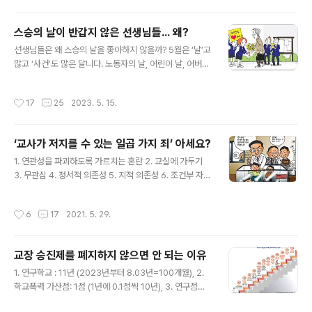
사들의 정신건강을 지원하는 교원치유센터가 마련됐지만,
고 나선 교사들의 얘기다. “미..
지난해 기준 상담사 수는 26명뿐이다. 상담사 1명이 교사
스승의 날이 반갑지 않은 선생님들... 왜?
2만명을 담당해 실효성을 기대할 수 없는 수준이다. "학생
글 내용
인권조례 이후에 학교 교실에서 학생인권이 너무 지나치게
선생님들은 왜 스승의 날을 좋아하지 않을까? 5월은 ‘날’고
강조되면서 교권이 보호되지 못했다." 이주호 장관이 지난
많고 ‘사건’도 많은 달니다. 노동자의 날, 어린이 날, 어버이
8일 국회 대정부질문에서 한 말이다. 정말 학생인권을 너
날, 성년의 날, 가정의 날, 스승의 날, 부부의 날, 부처님 오
무 강조해 교권이 무너졌는가? 학생인권조례가 제정 시행
신 날... 많기도 하지요? 이런 날이 있는가 하면 5월 16일은
작성시간
17
25
2023. 5. 15.
되고 있는 지역은 전국 17개 시도..
박정희가 군사 쿠데타를 일으킨 날이고요, 5월 18일은 전
두환 일당이 광주시민을 학살한 민중항쟁의 날이기도 합니
다. 그런데 노동자의 날은 노동자들이, 어린이 날은 어린이
‘교사가 저지를 수 있는 일곱 가지 죄’ 아세요?
들이, 부처님 오신 날은 불교 신도들의 기다리는 날이지만
글 내용
선생님들은 ‘스승의 날이 없었으면 좋겠다’는 반갑지 않은
1. 연관성을 파괴하도록 가르치는 혼란 2. 교실에 가두기
날입니다. “스승의 은혜는 하늘 같아서 우러러 볼수록 높아
3. 무관심 4. 정서적 의존성 5. 지적 의존성 6. 조건부 자신
만 지네. 참되거라 바르거라 가르쳐 주신, 스승은 마음의 어
감 7. 숨을 곳이 없다며 고자질을 가르치는 것 의 저자 존 테
버이시다. 아아 고마워라 스승의 사랑, 아아 보답하리 스
일러 게토(John Taylar Gatto)가 ‘교사가 저지를 수 있
작성시간
6
17
2021. 5. 29.
승..
는 일곱가지죄’다. 게토는 그의 저서 에서 ‘학교의 음모로부
터 아이를 보호하려면, 국가적인 교육방침인 학교로부터
아이들을 가정으로 찾아오자고 했다. 의 부제는 ‘왜 우리는
교장 승진제를 폐지하지 않으면 안 되는 이유
교육을 받을수록 멍청해지는가?’이다. ‘교육을 학교에 맡기
글 내용
지 말라’고? ‘교육을 받을수록 멍청해 진다’고...? 설마 뉴욕
1. 연구학교 : 11년 (2023년부터 8.03년=100개월), 2.
시가 주는 ‘올해의 교사상’을 세 차례나 받은 사람이 헛소리
학교폭력 가산점: 1점 (1년에 0.1점씩 10년), 3. 연구점수:
를 할리 없고...그렇다면 게토가 진정으로 하고 싶은 얘기는
3점 (대학원 석사 1.5점), 4. 연구대회: 1등급 1점, 3등급