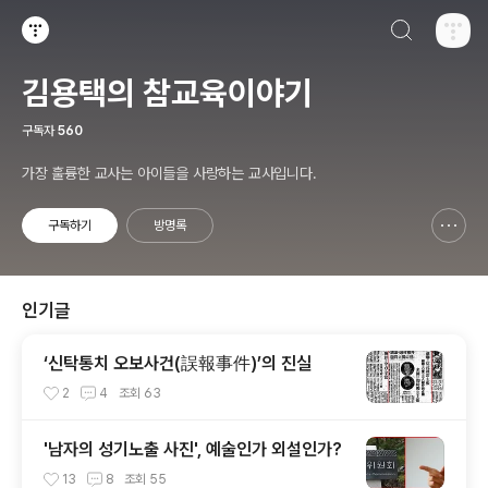
검색하기
티스토리
김용택의 참교육이야기
구독자
560
가장 훌륭한 교사는 아이들을 사랑하는 교사입니다.
구독하기
방명록
신고하기 레이어
열기
인기글
‘신탁통치 오보사건(誤報事件)’의 진실
2
4
조회
63
'남자의 성기노출 사진', 예술인가 외설인가?
13
8
조회
55