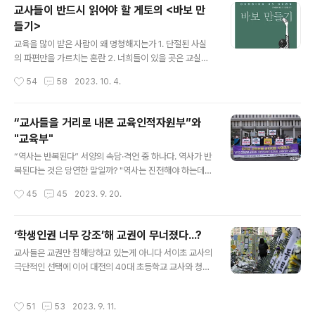
교사들이 반드시 읽어야 할 게토의 <바보 만
는 현행 교원노조법의 ‘교원의 정치활동 금지한 현행법 3
들기>
조를 없애 교사들도 정치적 기본권을 누릴 수 있도록 하고
글 내용
교원노조가 조합원의 임금, 근무조건뿐 아니라 교육정책에
교육을 많이 받은 사람이 왜 멍청해지는가 1. 단절된 사실
관해서도 단체교섭을 하거나 단체협약을 맺을 수 있게 한
의 파편만을 가르치는 혼란 2. 너희들이 있을 곳은 교실이
다는 내용이 담겼다. 현행 교원노조법에서는 그 범위를 ‘조
라며 교실에 가두기 3. 공부 외에는 어떤 곳에도 지나치게
작성시간
54
58
2023. 10. 4.
합원의 임금, 근무조건, 후생복지 등 경제..
관심을 갖지 말라는 무관심 4. '혼자서는 살 수 없는 사람으
로 기르는 '정서적 의존성 5. 교사의 지시를 기다리는 학생
이 착한 학생이라는 지적 의존성 6. 아이들의 자신감이 전
“교사들을 거리로 내몬 교육인적자원부”와
문가의 의견에 얽매여야 한다는 조건부 자신감 7. 아이들은
"교육부"
자기만의 공간도, 시간도 갖지 못하게 숨을 곳이 없다며 가
글 내용
르치는 고자질 의 저자 존 테일러 게토(John Taylar Gatt
“역사는 반복된다” 서양의 속담·격언 중 하나다. 역사가 반
o)가 ‘교사가 저지를 수 있는 일곱가지죄’다. 게토는 그의
복된다는 것은 당연한 말일까? "역사는 진전해야 하는데
저서 에서 ‘학교의 음모로부터 아이를 보호하려면, 국가적
잘못된 역사가 반복되고 있다"는 것은 우매한 일이다. 글짜
작성시간
45
45
2023. 9. 20.
인 교육방침인 학교로부터 아이들을 가정으로 찾아오자고
몇자만 다를 뿐 같은 22년이 전의 역사가 Al시대 고스란히
했다. ..
재생 반복되고 있다면 믿어지겠는가? 사람도 정책도 그대
로 거짓말을 국민들에게 믿으라고 강요한 정부는 우매한
‘학생인권 너무 강조’해 교권이 무너졌다...?
정부다. “교사들을 거리로 내몬 교육인적자원부” 필자가 2
글 내용
교사들은 교권만 침해당하고 있는게 아니다 서이초 교사의
021년 10월27일 오마이뉴스에 썼던 글(클릭하시면 보실
극단적인 선택에 이어 대전의 40대 초등학교 교사와 청주
수 있습니다)이다. 2023년 7월 18일에 교내 교보재 준비
에서도 또 초등학교 교사가 스스로 목숨을 끊었다. 서울·전
실에서 스스로 목숨을 끊은 서이초교사 사건이후 거리로
북 군산 초등교사, 경기 용인 고등학교 교사에 이어 최근 열
나선 교사들의 기사 제목이 아니다. 교육없는 교육현장에
작성시간
51
53
2023. 9. 11.
흘 새 교사 6명이 숨졌다. 2016년부터 시·도교육청에 교
분노해 길거리로 뛰쳐나와 ‘교육시장화정책’을 저지하겠다