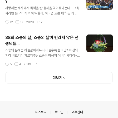
?
거야? 그렇다면 대안이라도 있다는 거야?’하고 따지고 싶
글 내용
은 마음이었을 것이다. 솔직히 말해 나도 거두절미하고 무
사랑하는 제자에게 독약을 탄 음식을 먹이겠다는데... 교육
지막지하게 이런 글을 남겼으니 비판 받아 마땅하다. 요즈
자라면 못 먹이게 막아야 할까, 아니면 모른 채 하는 게 옳
음은 많이 달라졌지만 70~80년대만 해도 군대생활을 해
은 일일까? 지난 21일, 경북 문명 중·고교를 운영하는 학교
작성시간
12
17
2020. 3. 17.
본 사람은 기압의 공포를 잊지 못할 것이다. 잠을 자다가도
법인 문명교육재단 소속 교사 5명에 대한 징계의결(2명 중
기상시켜 전체집합에 얼차려..
징계, 3명 경징계)을 요구해 교육시민단체들이 반발하고
있다. 문명 중·고 교사 5명은 지난 2017년 2월 국정 역사
38회 스승의 날, 스승의 날이 반갑지 않은 선
교과서 연구학교 신청 반대 움직임에 함께했다는 이유 때
생님들...
문이다. 당시 경북 문명고는 교사, 학생, 학부모와 지역 교
글 내용
육시민단체의 반대에도 불구하고 한국사국정교과서 연구
스승의 은혜는 하늘같아서우러러 볼수록 높아만지네참되
학교 지정 신청을 고수하였고, 경북도교육청이 이를 수용
거라 바르거라 가르쳐주신스승은 마음의 어버이시다아~아
하면서 전국에서 유일한 국정 한국사 교과서 연구학교로
~ 고마워라 스승의사랑~아~아~ 보답하리 스승의은혜~
작성시간
6
4
2019. 5. 15.
지정됐다. 학부모 대표는 법원에 연구학교 효력 정지 가처
오늘은 38회째 맞는 스승의 날이다. ‘스승의 날’은 스승을
분 신청을 냈고, 대구지방법원이 ..
존경하는 사회적 풍토를 조성하고, 교권에 대한 인식을 제
고하기 위해 1982년 기념일로 제정되었다. 스승의 날은
더보기
충청남도의 강경여자고등학교에서 청소년적십자를 중심으
로 병중에 있거나 퇴직한 교사를 위문하는 운동을 시작한
것이 계기가 되어 시작됐다. 1965년부터는 대한적십자사
주도 아래 세종대왕 탄신일인 5월 15일로 바꾸기도 하고 1
973년 정부의 사회정화 방침에 따라 모든 사은행사는 중
단되기도 하고, 박정희정권에서는 ‘국민교육헌장 선포 기
의안내
티스토리
로그인
고객센터
념일(12월 5일)’에 통합되기도 했다. 그후 198..