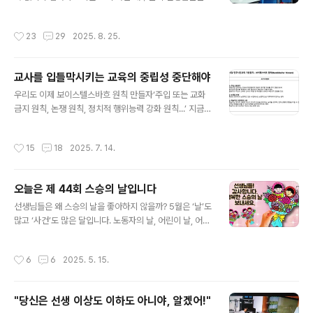
“스승의 은혜는 하늘 같아서 우러러볼수록 높아만 지네. 참
펄쩍 뛸 것이다. “교과서 없이 무엇을 가르치라는 말인
되거라 바르거라 가르쳐 주신, 스승은 마음의 어버이시다.
가?”하고... 교과서가 없어지면 정말 가르칠게 없어지는가?
작성시간
23
29
2025. 8. 25.
아..
“무엇을 가르치라고....?” 무엇을 가르칠지 고민하는... 그것
도 동학년이나 동교과 선생님들과... 그리고 아이들과 의논
하고 집단지성으로 만든 결과에 공부할 문제를 함께 찾아
교사를 입틀막시키는 교육의 중립성 중단해야
가는... 그것이 교실에 앉아 흑판의 판서나 베끼는 수업보다
글 내용
진짜 살아 있는 교육이다. 선생님들에게 물어보면 열에 일
우리도 이제 보이스텔스바흐 원칙 만들자‘주입 또는 교화
곱 여덟명은 ‘교사는 교과서를 가르치는 사람’으로 잘못 알
금지 원칙, 논쟁 원칙, 정치적 행위능력 강화 원칙...’ 지금부
고 있다. 그것도 그럴 것이 해방 후 대부분의 세월을 국정
터 49년 전인 1976년 당시 우리와 같은 분단 국가였던 독
교과서를 가르치는데 이력이 나 있다. 교과서를 가르치고
일의 작은 마을 보이텔스바흐에서는 독일의 교육자, 정치
작성시간
15
18
2025. 7. 14.
그 내용을 일제고사..
가, 시민사회단체들이 모여 치열한 토론 끝에 ‘이념과 정권
에 치우치지 않는다’는 것을 합의한 ‘보이텔스바흐’원칙이
라는 정치교육의 원칙을 만들어 냈다.■ 이재명 대통령에
오늘은 제 44회 스승의 날입니다
게 교육개혁 요구교원단체들은 이재명 정부에 “소통과 화
글 내용
합의 리더십으로 교육 현장을 보호하는 대통령이 돼 달
선생님들은 왜 스승의 날을 좋아하지 않을까? 5월은 ‘날’도
라”고 요구하고 있다. 전국교직원노동조합(이하 전교조)도
많고 ‘사건’도 많은 달입니다. 노동자의 날, 어린이 날, 어버
같은 날 보도자료를 통해 이재명 대통령이 공약으로 제시
이 날, 성년의 날, 가정의 날, 스승의 날, 부부의 날, 부처님
한 △교육 불평등 해소 △교권 보호 강화 △교사 정치기본
오신 날... 많기도 하지요? 이런 날이 있는가 하면 5월 16일
작성시간
6
6
2025. 5. 15.
권 보장 △시민교육 강화 등의 체계적 정..
은 박정희가 군사 쿠데타를 일으킨 날이고, 5월 18일은 전
두환 일당이 광주시민을 학살한 민중항쟁의 날이기도 합니
다. 그런데 노동자의 날은 노동자들이, 어린이 날은 어린이
"당신은 선생 이상도 이하도 아니야, 알겠어!"
들이, 부처님 오신 날은 불교 신도들의 기다리는 날이지만
글 내용