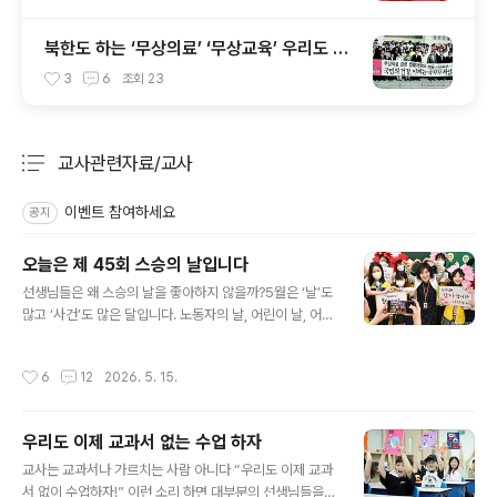
북한도 하는 ‘무상의료’ ‘무상교육’ 우리도 해
야...
3
6
조회
23
교사관련자료/교사
분류 전체보기
주요 글 목록
이벤트 참여하세요
공지
오늘은 제 45회 스승의 날입니다
글 내용
선생님들은 왜 스승의 날을 좋아하지 않을까?5월은 ‘날’도
많고 ‘사건’도 많은 달입니다. 노동자의 날, 어린이 날, 어버
이 날, 성년의 날, 가정의 날, 스승의 날, 부부의 날, 부처님
오신 날... 많기도 하지요? 이런 날이 있는가 하면 5월 16일
작성시간
6
12
2026. 5. 15.
은 박정희가 군사 쿠데타를 일으킨 날이고, 5월 18일은 전
두환 일당이 광주시민을 학살한 민중항쟁의 날이기도 합니
다. 그런데 노동자의 날은 노동자들이, 어린이 날은 어린이
우리도 이제 교과서 없는 수업 하자
들이, 부처님 오신 날은 불교 신도들의 기다리는 날이지만
글 내용
선생님들은 ‘스승의 날이 없었으면 좋겠다’는 반갑지 않은
교사는 교과서나 가르치는 사람 아니다 “우리도 이제 교과
날이기도 합니다.■ 스승의 날이 반갑지 않은 선생님들...
서 없이 수업하자!” 이런 소리 하면 대부분의 선생님들을