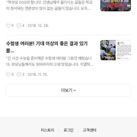
다면 이는 평등한 사회가 아니다. 마찬가지로 같은 일을 하
“학부모 000라 합니다. 선생님께서 올리시는 글들은 학교
면서도 기간제라는 이유로 혹은 고졸 출신, 대졸출신. 지방
의 정서와는 연관성이 많이 없는 글들이 많습니다. 오히려
대학출신, SKY출신, 고시와 비고시출신....이라는 차이로
약간은 고민 하게 하는 글들이 많습니다. 외부인은 여기방
임금을 차등화한다는 것은 공정한 사회가 아니다. 지난 20
에서 졸업하여 주시면 좋겠습니다. 다른 단체에서 더 많은
작성시간
9
4
2018. 12. 28.
14년 D마이스터고에 합격한 김동준..
활동하시면 좋은 성과 있을 듯합니다. 정중히 제안코자 합
니다. 이방에서 졸업하여 주세요.” 어려운 여건에서 부모들
이 함께 참여해 만드는 학교. 이런 학교에 강의도 하고 힘
수험생 여러분! 기대 이상의 좋은 결과 있기
닫는대로 도움을 주던 학교다. 나름 애정이 있어 도움이 될
를...
까 하고 올린 글이 어떤 학부모가 맘에 들지 않았던 모양이
글 내용
다. 학생과 학부모, 교사들이 함께 참여해 만든 밴드에 교육
"긴 시간 수능을 준비해온 수험생 여러분 그동안 애썼습니
이며 정치, 경제, 사회, 문화 성, 종교, 헌법, 인권...등과 관
다. 부모님들께서도 뒷바라지에 고생 많았습니다. 치열하
련된 글이 어떤 부모가 맘에 맞지 않는다며 화가 난 학부모
게 보낸 시간들이 여러분과 함께 있습니다. 그 시간을 믿으
작성시간
5
3
2018. 11. 15.
의 항의 문자다..
면 여러분이 가진 실력을 그대로 보여줄 수 있을 것입니다,
인생의 한순간을 멋지게 대면하고 자신 있게 건너가길 바
랍니다." "수험생 여러분, 응원합니다, 화이팅!" 아세안(AS
더보기
EAN, 동남아시아국가연합) 관련 정상회의 참석차 싱가포
르를 방문하고 있는 문재인 대통령이 어제 싱가포르에서
오늘 치르는 수능 수험생들을 응원하는 글이다. 고 3학생
들을 가르치면서 교실에서 보고 그들의 힘겨운 수능준비를
지켜보면서 살아 온 나로서는 대통령의 격려 글이 ‘자상한
대통령’이라는 생각이 들다가도 ‘왜 저렇게 남의 얘기처럼
의안내
티스토리
로그인
고객센터
했을까?’ 하는 생각을 떨쳐 버릴 수..