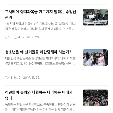
지? 학생들에게 물어보면 하나같이 “졸업장을 받기 위해
서...”라고 한다. 세상이 다 아는 얘기를 교육부만 모르고 있
교사에게 정치과목을 가르치지 말라는 중앙선
는 이유는 범생이 출신들이 모인 곳이라서 그를까? 유·초·
관위
중·고 개학이 코르나 19사태로 4월 6일로 연기됐지만 상
글 내용
황이 달라지지 않아 교육부가 다시 온라인 개학을 고려하
“정치적 사실과 현실에 관한 정보와 지식을 습득하여 정치
고 있다는 소식이다. 교육부는 코르나 상황이 쉽게 가라앉
적 현상을 이해하고, 정치현실과 문제에 대하여 스스로 생
을 것 같은 현실을 고려해 원격수업을 수업일수로 인정하
각하고 합리적으로 판단하여 행동할 수 잇는 능력을 갖추
작성시간
3
4
2020. 2. 20.
는 방안도 검토 중이라고 ..
며, 자유민주적 기본질서의 가치와 규범에 따라 책임의식
을 가지고 정치생활에 참여할 수 있는 민주시민으로서의
태도를 가진다.” 고등학생들이 배우는 정치과목의 교육목
청소년은 왜 선거권을 제한당해야 하는가?
표다. 다시 말하면 가 교육과정이 지향하는 정치과목의 교
글 내용
대한민국 주민등록증 발급연령은 만 17세다. 18세가 되면
육목표다. 이러한 목표에 따라 Ⅰ. 시민생활과 정치 Ⅱ. 정치과
결혼도 하고(민법), 운전면허도 따고(도로교통법), 군에 입
정과 참여 Ⅲ. 우리나라의 민주정치... 와 같은 단원이 배열
대도 하고(병역법), 8급 이하 경찰직, 소방관, 일반직공무
되어 있다. “중앙선관위가 내놓은 후보공약 등의 자료로 선
원도 된다.(공무원임용령) 범법행위에 대한 형사상의 책임
거교육을 해도 되지만 교사 작위로 선거교육자료를 만들어
작성시간
11
9
2019. 11. 25.
은 14세부터 진다. 그런데 투표권은 왜 19세가 되어야 허
서는 안된다”“교육청이 관여하지 않고 시민사회단체 주관
용하는가? 북한조차 17세가 되면 선거권이 주어지는가 하
의 실제 정당을 대상으로 한 모의투표까지 다..
면 오스트리아를 비롯한 아르헨티나와 오스트리아, 니카라
청년들이 불의와 타협하는 나라에는 미래가
과, 에콰도르, 브라질 등 6개국은 선거권행사 연령이 16세
없다
다. 부끄럽게도 선거연령이 19세인 나라는 세계에서 대한
글 내용
민국이 유일하다. 독일의 안나 뤼어만은 19세에 국회의원
독재자는 인민들을 자발적으로 복종하도록 만들어야 성공
에 당선됐는가 하면, 미국 미시간주의 마이클 세션즈라는
할 수 있다. 억압과 간섭이라는 타의에는 쉽게 저항심을 드