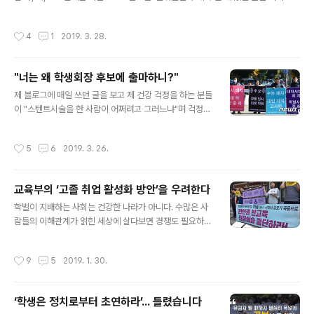
하는 대한민국 어린이들은 지금 행복한가? 1923년 5월 1
편씩 올리겠습니다. 오늘은 "자유를 반납하겠다는 아이들에게"라는 글입니다. 책을
일 오후 3시, 서울 종로구 경운동 천도교 본부 운동장에는
낸지는 13년 전이지만 이 글은 제가 근무했던 그 전의 학교니까 아마 40이 훨씬 넘
작성시간
4
1
2019. 3. 28.
1000여명이 넘는 어린이들이 ..
은 중년이 되어 있을 것입니다. 당시 자유를 반납하겠다고 결정에 참여했던 학생 대
표들이 만약 이 글을 보면 어떤 생각이 들지 궁금해 지네요. - 단발령을 결정한 대표
들 - '두발자유를 반납하고 다시 단발을 하기로 결정했다'는 얘기를 들은 것은 학생
"너는 왜 학생회장 후보에 출마하니?"
대표자회의를 한 다음날 아침이었다. 필자는 그 말을 듣고난 후 잘못 들은 것이 아닌
글 내용
가 내 귀를 의심했다. 왜냐하면 그만큼 ..
제 블로그에 매일 쓰던 글을 보고 제 건강 걱정을 하는 분들
이 "스텐트시술을 한 사람이 어쩌려고 그러느냐"며 걱정고
고맙고 실제로 체력의 한계를 느껴 매일에서 월, 수, 금요일
로 줄였습니다. 그래서 글을 올리지 못하는 화, 목, 토요일
작성시간
5
6
2019. 3. 26.
에는 지난 2006년 6월 '불휘출판사'에서 낸 에 썼던 글을
여기 한 편씩 올리겠습니다. 오늘은 그 첫째 날... "너는 왜
학생회장에 출마하지"라는 글을 올리겠습니다. 13년 전 썼
교육부의 ‘고졸 취업 활성화 방안’을 우려한다
던 글이지만 달라지지 않는 우리 교육현실을 이 글을 통해
글 내용
보실 수 있을 것입니다. "너는 왜 000학생회장후보 지지운
학벌이 지배하는 사회는 건강한 나라가 아니다. 수많은 사
동을 하느냐?"수업을 들어갔더니 같은 반 '000 후보를 학
람들의 이해관계가 얽힌 세상에 살다보면 경쟁도 필요하고
생회장으로'라는 어깨띠를 두르고 있는 학생이 있어 물어
능력의 차이도 무시할 수 없다. 그러나 카스트제도나 골품
보았다. 뜻밖의 질문에 놀랐는지 한참 망설이다가 하는 말
제도가 사라진지 언젠데 아직도 여성이라는 이유로, 사회
작성시간
9
5
2019. 1. 30.
이 이렇..
적인 지위로 혹은 경제력으로, 학벌로 사람의 가치를 평가
한다는 것은 이해할 수 없는 일이다. 책임이 큰일을 맡은 사
람도 있고 단순한 노동을 하는 사람도 있다. 그러나 여성이
‘학생은 정치로부터 초연하라’... 틀렸습니다
라는 이유로 승진의 차별을 받거나 임금의 불이익을 받는
글 내용