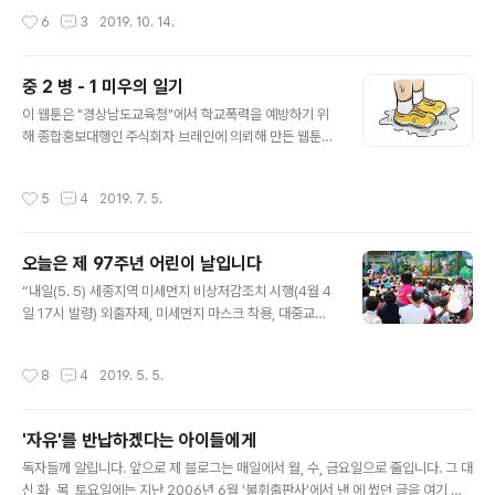
고교 3학년인 학생이 미시간주 힐스데일 카운티 시장선거
러내는 것이 인간의 속성이지만 독재자들은 이런 인간의
작성시간
6
3
2019. 10. 14.
에 당선돼 오전까지는 학교에서 수..
심리를 자발적 복종으로 바꾸기 위해 정치의식을 마비시키
거나 가난하게 만든다. 그밖에도 3S정책이나 종교를 이용
하기도 한다. ‘자발적 복종’을 위한 가장 손쉬운 방법은 메
중 2 병 - 1 미우의 일기
스미디어를 이용한 이데올로기 전술이다. 그러나 보다 더
글 내용
이 웹툰은 "경상남도교육청"에서 학교폭력을 예방하기 위
효율적인 방법은 청년들에게 미래를 앗아 가는 일이다. 목
해 종합홍보대행인 주식회자 브레인에 의뢰해 만든 웹툰입
구멍이 포도청인데 어떻게 정치에 관심을 갖겠는가? “피고
니다.이 중 2병 - 미우의 일기는 그 첫번째 작품입니다.
조국, 학생의 이름으로 그대를 파면한다. 부정부패 위선으
................................................................. 손바닥헌법책 보
로 법치주의를 훼손하면서 장관에 올라 사회 상식과 도덕,
작성시간
5
4
2019. 7. 5.
급운동에 함께 합시다 - 회원가입은 여기를 클릭하세요==>
윤리를 붕괴시킨 당신을 심판에 회부한다.”12일 서울종로
>손바닥헌법책을 구입하실 분은 여기를 클릭하세요 - 한
구 동숭동 대학로 마로니에 공원에 모인 ‘전국..
권에 500원의 후원금으로 보급하고 있습니다제가 쓴 '사
오늘은 제 97주년 어린이 날입니다
료와 함께 보는 한국 현대사 자료집'입니다. 전자책으로 나
글 내용
왔습니다. 구매하러 가기 ==>> YES 24 알라딘, 「김용택의
“내일(5. 5) 세종지역 미세먼지 비상저감조치 시행(4월 4
참교육이야기 사랑으로 되살아나는 교육을를꿈꾸다」-☞.
일 17시 발령) 외출자제, 미세먼지 마스크 착용, 대중교통
구매하러 가기... 예스24, 알라딘, 북큐브「김용택의 참교육
이용바랍니다.” 세종시청이 보낸 안전 안내문자다. 어디 세
이야기 ..
종시 뿐이겠는가? 감기가 걸린 사람이나 착용하던 마스크
작성시간
8
4
2019. 5. 5.
가 이제 외출 시 필수 준비물이 어쩌다 하루가멀다하고 비
상저감조치가 발령되고 마스크를 착용해야 외출하는 나라
가 됐을까? 어디 마스크뿐일까? 밝고 건강하고 행복하게
'자유'를 반납하겠다는 아이들에게
자라야 할 어린이들이 공기뿐만 아니다. 먹고 입고 생활하
글 내용
는 집이며 책이며 학습교재까지도 오염으로 ‘요주의’ 신호
독자들께 알립니다. 앞으로 제 블로그는 매일에서 월, 수, 금요일으로 줄입니다. 그 대
가 발령되고 있다. 어린이 날 마스크를 착용하고 외출해야
신 화, 목, 토요일에는 지난 2006년 6월 '불휘출판사'에서 낸 에 썼던 글을 여기 한