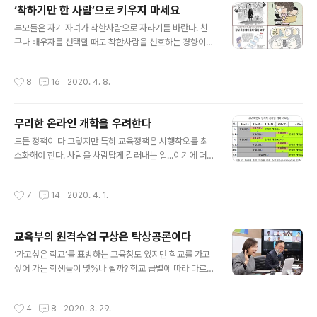
‘착하기만 한 사람’으로 키우지 마세요
자라면 부모 말을 잘 듣지 않는 경우를 보면 억지로 순종을
글 내용
강요하기도 한다. 스스로 판단하고 책임질 줄 알게 하는 기
부모들은 자기 자녀가 착한사람으로 자라기를 바란다. 친
회를 놓치게 되는 경우가 그렇다. 가정경제를 배울 수 있는
구나 배우자를 선택할 때도 착한사람을 선호하는 경향이
중요한 경우도 ‘너는 고부나 해!’라고 하는 것으로 부모가
있다. 착한 사람이란 어떤 사람일까? 착한 사람이란 ‘좋은
해야 할 역할... 가정교육 경제를 배울 수 있는 기회, 민주주
게 좋다’거나 ‘좋아도 그만, 싫어도 그만’ 우유부단한 사람
작성시간
8
16
2020. 4. 8.
의를 배울 수 있는 ..
이 아닐까. 사람들은 법 없이도 살 사람을 착한 사람이라고
한다. 농업사회에서는 그런 사람이 좋은 사람일 수고 있다.
그런데 오늘날같이 ‘눈뜨고도 코 베어갈 세상’에 착한 사람
무리한 온라인 개학을 우려한다
은 좋기만 사람일까? 신약성서(마태 5:39)를 보면 “악한
글 내용
사람에게 대항하지 마십시오. 누구든지 당신의 오른뺨을
모든 정책이 다 그렇지만 특히 교육정책은 시행착오를 최
때리거든, 그에게 다른 뺨마저 돌려 대십시오.”라는 구절이
소화해야 한다. 사람을 사람답게 길러내는 일...이기에 더욱
있다. 악한 마음을 품은 사람이 뺨을 때리는데 그 사람의 화
그렇다. 교육부가 세계를 꽁꽁 얼어붙게 만든 코르나 때문
가 풀릴 때까지 계속 맞아주라는 뜻일까? 당시 유대인의 법
에 고심 끝에 내놓은 개학이 온라인 개학이다. 4월9일부터
작성시간
7
14
2020. 4. 1.
은 동해보복법(同害報復..
고3·중3 ‘온라인 개학’, 16일 고등학교 1~2학년, 중학교 1
~2학년, 초등학교 4~6학년이 온라인 개학을 시작하겠다
는 것이다. 초등학교 1~3학년은 이로부터 일주일 뒤인 20
교육부의 원격수업 구상은 탁상공론이다
일 온라인 개학을 하겠다는 방침이다. 유치원은 유아의 발
글 내용
달 단계, 놀이 중심 교육과정의 특성, 감염 통제 가능성과
‘가고싶은 학교’를 표방하는 교육청도 있지만 학교를 가고
개학 준비도 등을 종합적으로 고려해 등원 기준이 충족될
싶어 가는 학생들이 몇%나 될까? 학교 급별에 따라 다르기
때까지 문을 열지 않겠다는 것이다. 대신 시·도교육청과 협
는 하겠지만 중·고생의 경우 5%...? 10%..? 아니 그런 학생
력해 학부모 및 유치원을 대상으로 개정 누리과정과 연계
들조차 학원에서 공부하고 학교에서는 잠자는 곳이라는 사
작성시간
4
8
2020. 3. 29.
한 놀이 지원 자료 등..
실을 교육부는 알고 있을까? 공부하고 싫은 학교에 왜 다니