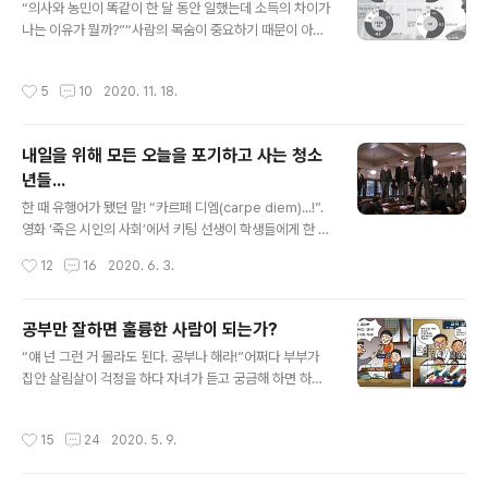
“의사와 농민이 똑같이 한 달 동안 일했는데 소득의 차이가
시죠. 학생의 쪽지글을 제 블로그에 올린다는 허락을 받지
나는 이유가 뭘까?”“사람의 목숨이 중요하기 때문이 아닙
않았으나 용서해 주리라 생각하고 여기에 학생이 보낸 쪽
니까?”“그럼 먹지 않고 살 사람도 있나? 농민들이 농사를
지의 전문을 올립니다. “안녕하세요, 저는 광주광역시에 거
짓지 않으면 백성들은 뭘 먹고 살지?” 똑같이 가치를 생산
주하는 고등학교 2학년 학생 조00 입니다. 중학교 때부터
작성시간
5
10
2020. 11. 18.
하는데 왜 의사가 생산하는 가치는 크고 농부가 생산한 가
학교에 입학할 때 제가 가장 먼저 했던 일은, 학교 홈페이지
치는 적을까?”“의사들은 농부보다 공부를 더 많이 했잖아
에 있는 학교 교칙을 읽는..
요?”“그럼 대학졸업자가 현장 노동자로 일하면 왜 임금이
내일을 위해 모든 오늘을 포기하고 사는 청소
적을까?”“.........?????”학생들은 말이 없다. 한번은 ‘폭력과
년들...
의 전쟁’을 선포한 정부의 성명서가 발표됐기에 이런 얘기
글 내용
를 한 일이 있다.“모든 폭력은 악인가?”“예 맞습니다. 어떤
한 때 유행어가 됐던 말! “카르페 디엠(carpe diem)...!”.
경우에도 폭력으로 문제를 풀어서는 안 된다고 생각합니
영화 ‘죽은 시인의 사회’에서 키팅 선생이 학생들에게 한 말
다.”“그렇다면 윤봉길의사나 안중근 의사는 폭력을 행사했
이다. “지금 살고 있는 현재 이 순간에 충실 하라” 사람들은
작성시간
12
16
2020. 6. 3.
는데 왜 애국자..
어떻게 살고 있을까? 오늘 현재, 이 순간에 충실하게 살고
있을까? 아마 대부분의 사람들은 오늘 이 순간이 아니라 내
일을 위해 모든 날을 희생하며 살고 있는 것은 아닐까? 마
공부만 잘하면 훌륭한 사람이 되는가?
치 그렇게 사는 것이 당연한 것처럼 말이다. 성서에도 “내
글 내용
“얘 넌 그런 거 몰라도 된다. 공부나 해라!”어쩌다 부부가
일 일을 위하여 염려하지 말라. 내일 일은 내일 염려할 것이
집안 살림살이 걱정을 하다 자녀가 듣고 궁금해 하면 하는
요, 한 날의 괴로움은 그 날로 족하니라”고 했다. 구두쇠는
부모가 소리다. 어려운 가정형편을 아이들 공부에 방해가
모든 날이 가난하다. 내일을 위해 오늘을 사는 사람들이 그
될 것이라는 배려이겠지만 부모의 이런 걱정이 교육적일
렇다. 사람들은 흔히 지나간 옛날에 무슨 일을 했는지 내세
작성시간
15
24
2020. 5. 9.
까? 학교 공부만 열심히 하면 가정사는 몰라도 되는가? 부
우기를 좋아한다. 또 사람을 평가할 때 현재가 아닌 ..
모들이 가정교육의 중요성을 놓치고 있는 부분은 많고 많
지만 이런 경우도 마찬가지다. 아이들은 말을 배우고 좀 더