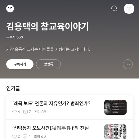
검색하기
티스토리
김용택의 참교육이야기
구독자
559
가장 훌륭한 교사는 아이들을 사랑하는 교사입니다.
구독하기
방명록
신고하기 레이어
열기
인기글
‘왜곡 보도’ 언론의 자유인가? 범죄인가?
6
7
조회
88
‘신탁통치 오보사건(誤報事件)’의 진실
2
4
조회
60