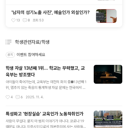
'남자의 성기노출 사진', 예술인가 외설인가?
13
8
조회
53
학생관련자료/학생
분류 전체보기
주요 글 목록
이벤트 참여하세요
공지
학생 자살 13년째 1위… 학교는 무력했고, 교
육부는 방조했다
글 내용
아이들이 죽어가는데, 교육부는 여전히 회의 중■13년째 1
위, 멈추지 않는 죽음의 통계학생 자살 문제는 한국에서 13
년째 청소년 사망 원인 1위를 차지할 정도로 심각한 상황이
작성시간
4
6
2025. 11. 4.
며, 정부와 교육 당국은 다양한 정책을 시행하고 있지만, 여
전히 실효성 있는 대책 마련이 시급하다는 지적이 나오고
있다. 13년 넘게 청소년 사망 원인 중 고의적 자해(자살)가
특성화고 '현장실습' 교육인가 노동착취인가
1위를 차지하고 있다. 지난 5년간 2회 이상 반복적으로 자
글 내용
사람이 무섭다. 묻지 마 범죄 이야기가 아니다. 코로나 19
살·자해 시도를 했던 위기 청소년이 3000명이 넘는 것으
때문도 아니다. 민주시민으로서 자본주의에 사는 사람들의
로 나타났다. 자살시도·자해를 반복한 학생은 자살 위험이