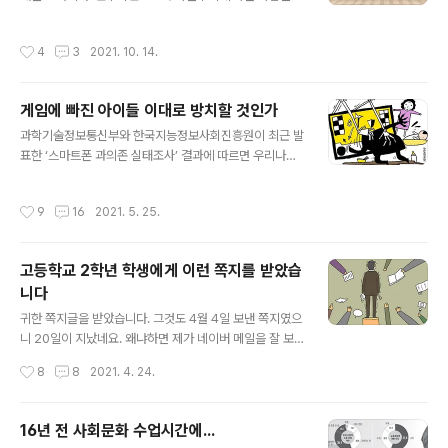
인간관이 그렇다는 얘기다. 인간의 존엄성을 최고의 가치
더 높은데도, 교육청마다 추적 체계가 다르고 정보가 공유
로 출범한 민주주의가 인간을 알기로 우습게 아는 인간관
되지 않아 위험 관리에 구멍이 나 있다는 지적이 나온다. 1
작성시간
4
3
2021. 10. 14.
이 두렵고 무서워 사람이란 무엇인가를 다시 생각하게 한
9일 고민정 더불어민주당 의원이 전국 17개 시도교육청으
다. 민주주의가 금조옥조로 알고 있는 ’천부인권설‘이며 ’인
로부터 받은 자료를..
내천 사상‘은 무엇이며 ‘헌법이 추구하는 인간의 존엄성’은
게임에 빠진 아이들 이대로 방치할 것인가
무엇인가? 나눌수록 커지는 것. 어쩌면 상호·모순관계에 있
글 내용
는 민주주의의 기본가치인 자유와 평등조차 서로 나눌 때
과학기술정보통신부와 한국지능정보사회진흥원이 최근 발
더 많이 누릴 수 있다는 믿음이 무너지고 있다. "인민의, 인
표한 ‘스마트폰 과의존 실태조사’ 결과에 따르면 우리나라
민에 의한, 인민을 위한 정부"가 아니라 ‘자본의, 자본에 의
전체 스마트폰 이용자 중 과의존위험군의 비율은 23.3％
한, 자본을 위한 세상’이 되어 가고 있다는 착각에 빠지게
를 기록했다. 이는 전년(20.0％)보다 3.3％ 증가한 수치
작성시간
9
16
2021. 5. 25.
한다. ‘평등을 침해하는..
다. 연령대별로 보면 청소년(만 10∼19세)의 과의존위험군
비율은 전년 대비 5.6％ 증가한 35.8％로 가장 높게 나타
났다. 유·아동은(만 3∼9세) 27.3％(4.4％ 증가)를 기록
고등학교 2학년 학생에게 이런 쪽지를 받았습
했고, 성인(만 20세∼59세)은 22.2％(3.4％ 증가), 60
니다
대는 16.8％(1.9％ 증가)인 것으로 조사됐다. 학령별로는
글 내용
중학생(고위험 3.9％, 잠재적 위험 30.8％로)이 가장 높
귀한 쪽지글을 받았습니다. 그것도 4월 4일 보낸 쪽지였으
았고, 고등학생과 초등학생 순이었다. 초등학생들은 하루
니 20일이 지났네요. 왜냐하면 제가 네이버 메일을 잘 보
중 평균 2시간 이상을 스마트폰 사용으로 보냈다. 한국청
지 않거든요. 우선 미안하다는 사과 쪽지만 보냈는데 앞으
작성시간
8
8
2021. 4. 24.
소..
로 어떤 형식으로든 조군의 삶에 안내를 했으면 좋겠다는
생각에 이 글을 쓰게 됐습니다. '학교에 입학하면서 교칙부
터 읽은 반항아! ' 표현이 너무 재미 있네요. 반항아가 아닌
16년 전 사회문화 수업시간에...
가장 민주적인 생각을 가진 학생의 쪽지 내용부터 먼저 보
글 내용