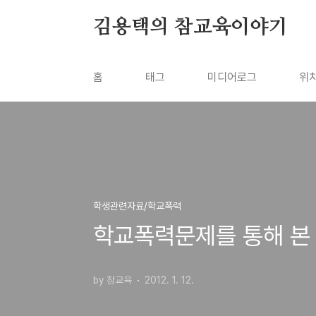
본문 바로가기
김용택의 참교육이야기
홈
태그
미디어로그
위
학생관련자료/학교폭력
학교폭력문제를 통해 본 
by 참교육
2012. 1. 12.