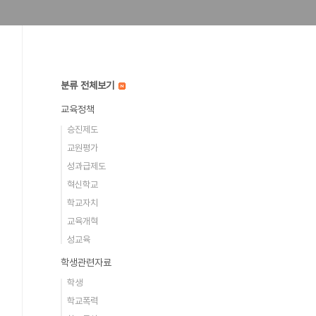
분류 전체보기
교육정책
승진제도
교원평가
성과급제도
혁신학교
학교자치
교육개혁
성교육
학생관련자료
학생
학교폭력