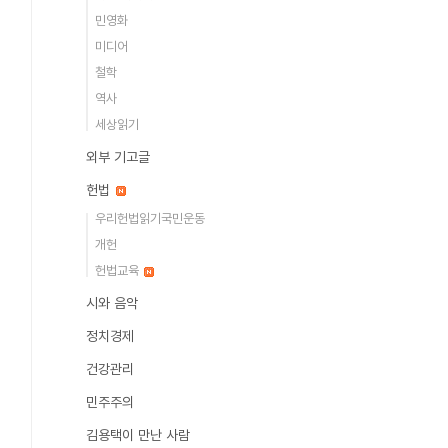
민영화
미디어
철학
역사
세상읽기
외부 기고글
헌법
우리헌법읽기국민운동
개헌
헌법교육
시와 음악
정치경제
건강관리
민주주의
김용택이 만난 사람