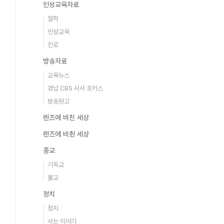
인성교육자료
철학
인성교육
진로
방송자료
교육뉴스
경남 CBS 시사 포커스
방송원고
렌즈에 비친 세상
렌즈에 비췬 세상
종교
기독교
불교
정치
정치
사는 이야기