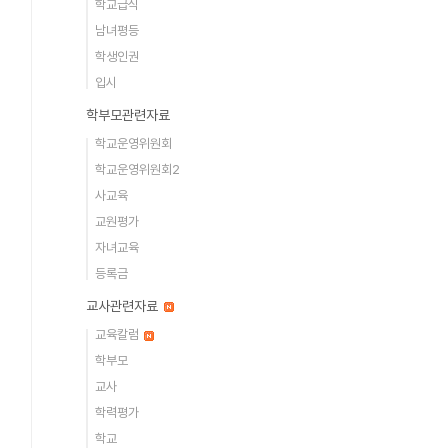
학교급식
남녀평등
학생인권
입시
학부모관련자료
학교운영위원회
학교운영위원회2
사교육
교원평가
자녀교육
등록금
교사관련자료
교육칼럼
학부모
교사
학력평가
학교