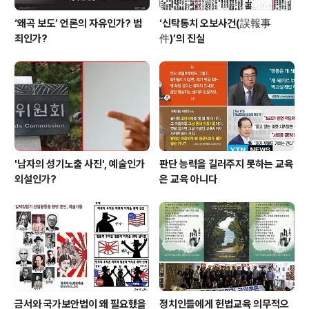
‘왜곡 보도’ 언론의 자유인가? 범
‘신탁통치 오보사건(誤報事
죄인가?
件)’의 진실
'남자의 성기노출 사진', 예술인가
판단 능력을 길러주지 못하는 교육
외설인가?
은 교육 아니다
금서와 국가보안법이 왜 필요했을
정치인들에게 헌법교육 의무적으