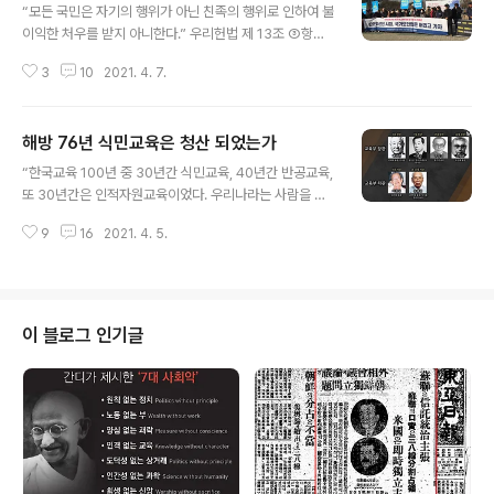
“모든 국민은 자기의 행위가 아닌 친족의 행위로 인하여 불
이익한 처우를 받지 아니한다.” 우리헌법 제 13조 ③항입
니다. 이 조항이 왜 삽입됐는지 아시죠? 연좌제란 “범죄자
3
10
2021. 4. 7.
의 (특히) 친족 또는 가까운 사이, 이웃을 범죄자의 주변인
이라는 이유만으로 함께 처벌하는 제도”입니다. 범죄, 그
중에서도 살인 등의 강력범죄와 특히 왕조에 대한 반역을
해방 76년 식민교육은 청산 되었는가
저지른 죄인을 처벌하면서 가깝게는 가족과 친·인척부터
글 내용
멀게는 같은 동네·지역 사람에 이르기까지 죄인과 직·간접
“한국교육 100년 중 30년간 식민교육, 40년간 반공교육,
적으로 관련된 인물들에게 죄인과 함께 연대책임을 묻던
또 30년간은 인적자원교육이었다. 우리나라는 사람을 위
제도가 연좌제입니다. 과거 역사서나 역사소설 등에서 '삼
한, 인간을 행복하게 하는 교육다운 교육을 해 본 일이 없
족(三族)을 멸하다', '구족(九族)을 멸하다'와 같은 표현은
9
16
2021. 4. 5.
다.” 중앙대학교 김누리교수가 JTBC ‘차이나는 클레스’에
연좌제를 적용하여 친족들까지 함께 처형했음을 가리키는
출연해 한 말이다. 그는 “일등만이 살아남는 경쟁교육을 반
말입니다. 말만 들어도 소름 끼치는..
교육”이라고 잘라 말했다. 그렇다면 100년간의 식민지교
육과 반공교육 그리고 인적자원교육을 이끌어 온 교육학자
나 관료 그리고 일선현장의 교사들이 한 일은 무엇인가.
이 블로그 인기글
“오늘의 미영(米英) 등국(等國)은 폭력행사자요. 우리 제
국의 궐기는 대동아의 공존공영과 세계평화를 위한 정의의
옹호입니다. 이러한 성전(聖戰)에 몸과 정성을 받들 수 있
는 것은 황국의 생을 향유할 수 있는 우리 신민된 자에게 무
한한 영광이올시다.... 그..