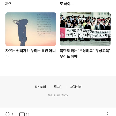
까?
로 해야…
자유는 권력자만 누리는 특권 아니
북한도 하는 ‘무상의료’ ‘무상교육’
다
우리도 해야...
의안내
티스토리
로그인
고객센터
© Daum Corp.
6
12