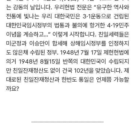
는 감동의 날입니다
.
우리헌법 전문은
“
유구한 역사와
전통에 빛나는 우리 대한국민은
3·1
운동으로 건립된
대한민국임시정부의 법통과 불의에 항거한
4·19
민주
이념을 계승하고
...”
이렇게 시작합니다
.
친일세력들은
미군정과 이승만이 합세해 상해임시정부를 인정하지
도 않은채 수립된 정부.
1948
년
7
월
17
일 제헌헌법에
의거
1948
년
8
월
15
일 반쪽의 대한민국이 수립되지
만 친일잔재청산도 없이 건국
102
년을 맞았습니다
. 제
대로된
친일잔재청산과 한반도 통일은 언제쯤 가능할
까요
?
............................................................