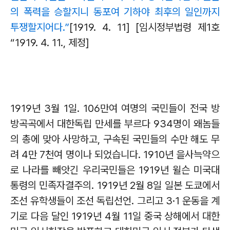
의 폭력을 승할지니 동포여 기하야 최후의 일인까지
투쟁할지어다
.”
[1919. 4. 11] [
임시정부법령 제
1
호
“1919. 4. 11.,
제정
]
1919
년
3
월
1
일
. 106
만여 여명의 국민들이 전국 방
방곡곡에서 대한독립 만세를 부르다
934
명이 왜놈들
의 총에 맞아 사망하고
,
구속된 국민들의 수만 해도 무
려
4
만
7
천여 명이나 되었습니다
. 1910
년 을사늑약으
로 나라를 빼앗긴 우리국민들은
1919
년 윌슨 미국대
통령의 민족자결주의
. 1919
년
2
월
8
일 일본 도쿄에서
조선 유학생들이 조선 독립선언
.
그리고
3·1
운동을 계
기로 다음 달인
1919
년
4
월
11
일 중국 상해에서 대한