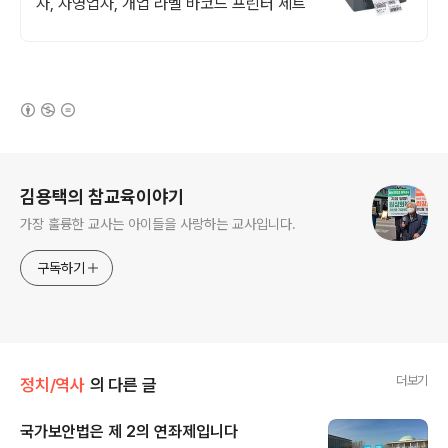
자, 자영업자, 개업 라벨 바코드 프린터 세트
(새창열림)
로그 정보
김용택의 참교육이야기
가장 훌륭한 교사는 아이들을 사랑하는 교사입니다.
구독하기
더보기
정치/역사
의 다른 글
국가보안법은 제 2의 연좌제입니다
글 내용