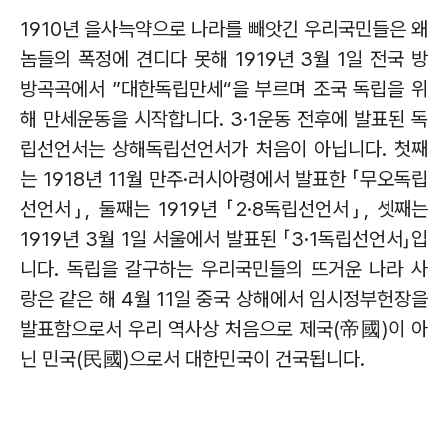
1910
년 을사늑약으로 나라를 빼앗긴 우리국민들은 왜
놈들의 폭정에 견디다 못해
1919
년
3
월
1
일 전국 방
방곡곡에서
”
대한독립만세
“
을 부르며 조국 독립을 위
해 만세운동을 시작합니다
. 3·1
운동 전후에 발표된 독
립선언서는 상해독립선언서가 처음이 아닙니다
.
첫째
는
1918
년
11
월 만주
·
러시아령에서 발표한
「
무오독립
선언서
」
,
둘째는
1919
년
「
2·8
독립선언서
」
,
셋째는
1919
년
3
월
1
일 서울에서 발표된
「
3·1
독립선언서
」
입
니다
.
독립을 갈구하는 우리국민들의 뜨거운 나라 사
랑은 같은 해
4
월
11
일 중국 상해에서 임시정부헌장을
발표함으로서 우리 역사상 처음으로 제국
(
帝國
)
이 아
닌 민국
(
民國
)
으로서 대한민국이 건국됩니다
.