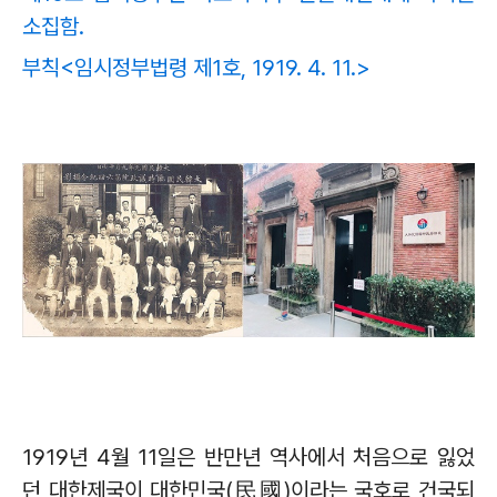
소집함.
부칙<임시정부법령 제1호, 1919. 4. 11.>
1919
년
4
월
11
일은 반만년 역사에서 처음으로 잃었
던 대한제국이 대한민국
(
民國
)
이라는 국호로 건국되