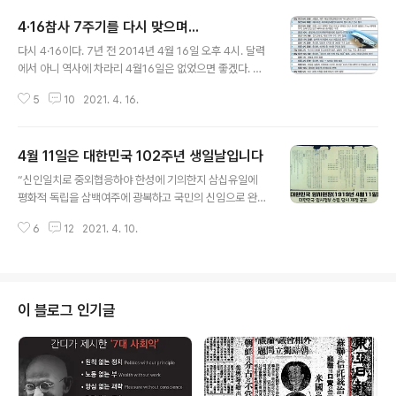
4·16참사 7주기를 다시 맞으며...
글 내용
다시 4·16이다. 7년 전 2014년 4월 16일 오후 4시. 달력
에서 아니 역사에 차라리 4월16일은 없었으면 좋겠다. 참
사...? 이날을 어떻게 참사라는 두 글자로 그 뜻을 다 표현할
5
10
2021. 4. 16.
수 있는가? 참혹하고 비참하고...그런 단어 몇개로 표현이
되겠는가? 한글 자음과 모음 24자로 못 만들 단어가 없다
지만, 2014년 4·16일의 비참하고 참혹하고 처참하고 고
4월 11일은 대한민국 102주년 생일날입니다
통스러운 슬픔을 모두 합한 말보다 더 슬프고 아픈 날이다.
글 내용
세월이 약이라지만 4·16은 잊혀지지 않는 날이다. 아니 시
“신인일치로 중외협응하야 한성에 기의한지 삼십유일에
간이 갈수록 그날의 아리고 슬픈 고통이 떠올라 이땅의 모
평화적 독립을 삼백여주에 광복하고 국민의 신임으로 완전
든 어머니, 아버지 그리고 모든 국민들은 하나같이 죄인이
히 다시 조직한 임시정부는 항구완전한 자주독립의 복리로
된다. 벌써 7주년...2,556일 째다. 진실만 밝혀졌다면 이
6
12
2021. 4. 10.
아 자손려민에 세전키 위하여 임시의정원의 결의로 임시헌
렇게 괴롭고 아프지 않을 것이다. 이날이 다시 돌아오면..
장을 선포하노라.” 선 서 문 존경하고 경애하는 아이천만
동포 국민이여, 민국 원년 삼월일일 아 대한민족이 독립선
언함으로부터 남과 여와 노와 소와 모든 계급과 모든 종파
를 물론하고 일치코 단결하야 동양의 독일인 일본의 비인
이 블로그 인기글
도적 폭행하에 극히 공명하게 극히 인욕하게 아 민족의 독
립과 자유를 갈망하는 사와 정의와 인도를 애호하는 국민
성을 표현한지라 금에 세계의 동정이 흡연히 아 집중하였
도다. 차시를 당하야 본정부일전국민의 위임을 수하야 조
직되었나니 본정부일전국민으로 더불어 전심코 육력하야