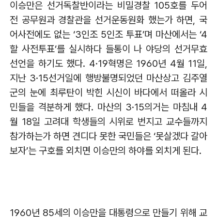
이승만은 선거독찰반이라는 비밀경찰
105
호를 두어
전 공무원과 경찰관을 선거운동원화 했는가 하면
,
국
어사전에도 없는
‘3
인조
5
인조 투표
’
며 마산에서는
‘4
할 사전투표
’
를 실시하다 들통이 나 야당의 선거무효
선언을 하기도 했다
. 4·19
혁명은
1960
년
4
월
11
일
,
지난
3·15
선거일에 행방불명되었던 마산상고 김주열
군의 눈에 최루탄이 박힌 시신이 바다에서 떠올라 시
민들을 격분하게 했다
.
마산의
3·15
의거는 마침내
4
월
18
일 고려대 학생들의 시위로 번지고 교수들까지
참가하는가 하면 견디다 못한 국민들은
‘
못살겠다 갈아
보자
’
는 구호를 외치면 이승만의 하야를 외치게 된다
.
1960
년
85
세의 이승만을 대통령으로 만들기 위해 교