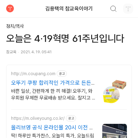
검색하기
김용택의 참교육이야기
티스토리
정치/역사
오늘은 4·19혁명 61주년입니다
참교육
2021. 4. 19. 05:41
http://m.coupang.com
광고
오뚜기 쿠팡 합리적인 가격으로 든든하
게
바쁜 일상, 간편하게 한 끼 해결! 오뚜기, 와
우회원 무제한 무료배송 받으세요. 찰지고 고
슬고슬한 즉석밥, 지금 쿠팡 로켓배송으로 신
선하게 받아보세요.
https://m.oliveyoung.co.kr/
광고
올리브영 공식 온라인몰 20시 이전 주
문은 오늘드림
딱! 하루만 특가찬스, 오늘의 특가, 오늘드림