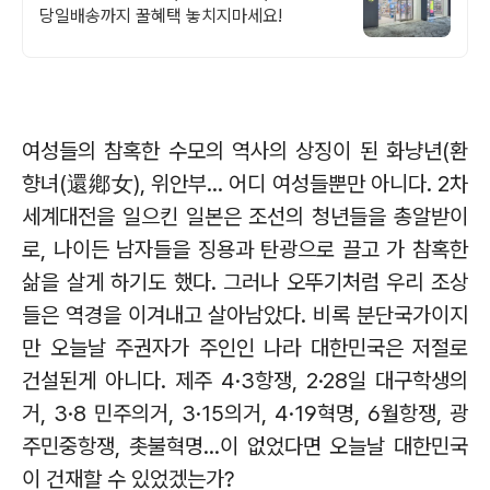
당일배송까지 꿀혜택 놓치지마세요!
여성들의 참혹한 수모의 역사의 상징이 된 화냥년
(
환
향녀
(
還鄕女
),
위안부
...
어디 여성들뿐만 아니다
. 2
차
세계대전을 일으킨 일본은 조선의 청년들을 총알받이
로
,
나이든 남자들을 징용과 탄광으로 끌고 가 참혹한
삶을 살게 하기도 했다
.
그러나 오뚜기처럼 우리 조상
들은 역경을 이겨내고 살아남았다
.
비록 분단국가이지
만 오늘날 주권자가 주인인 나라 대한민국은 저절로
건설된게 아니다
.
제주
4·3
항쟁
, 2·28
일 대구학생의
거
,
3·8
민주의거
, 3·15
의거
, 4·19
혁명
, 6
월항쟁
,
광
주민중항쟁
,
촛불혁명
...
이 없었다면 오늘날 대한민국
이 건재할 수 있었겠는가
?