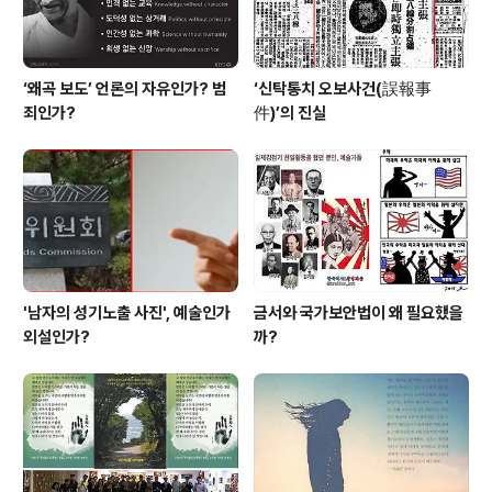
임시헌법..
‘왜곡 보도’ 언론의 자유인가? 범
‘신탁통치 오보사건(誤報事
죄인가?
件)’의 진실
'남자의 성기노출 사진', 예술인가
금서와 국가보안법이 왜 필요했을
외설인가?
까?