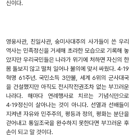
신이다
.
영웅사관
,
친일사관
,
숭미사대주의 사가들이 쓴 우리
역사는 민족정신을 거세해 초라한 모습으로 기록해 놓
았지만 우리국민들은 나라가 위기에 처하면 자신의 한
몸 돌보지 않고 떨쳐 일어나 불의에 맞서 싸웠다
. 4·19
혁명
61
주년
.
국민소득
3
만불
,
세계
6
위의 군사대국
을 건설했지만 아직도 전시작전권조차 없는 부끄러운
나라다
.
해마다 연례행사로 치르는 기념식만으로
4·19
정신이 살아나는 것이 아니다
.
선열과 선배들이
지켜낸
자유와 민주주의
,
평등과 정의
,
평화는 분단을
걷어내고 통일조국을 완수하지 못한다면 부끄러운 후
손이 되고 말 것이다
.