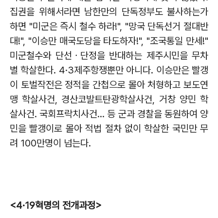
집권을 위해서라면 남한만의 단독정부도 불사하는가
하면
"
미군은 즉시 철수 하라
!", "
망국 단독선거 절대반
대
!", "
이승만 매국도당을 타도하자
!", "
조국통일 만세
!"
미군철수와 단선ㆍ단정을 반대하는 제주시민을 무차
별 학살한다
. 4·3
제주항쟁뿐만 아니다
.
이승만은 빨갱
이 토벌작전은 정적을 간첩으로 몰아 처형하고 보도연
맹 학살사건
,
경산코발트탄광학살사건
,
거창 양민 학
살사건
.
국회프락치사건
...
등 군과 경찰을 동원하여 양
민을 빨갱이로 몰아 적법 절차 없이 학살한 국민만 무
려
100
만명이 넘는다
.
<4·19
혁명의 전개과정
>