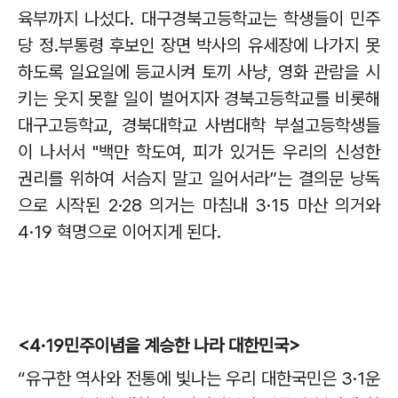
육부까지 나섰다
.
대구경북고등학교는 학생들이 민주
당 정
.
부통령 후보인 장면 박사의 유세장에 나가지 못
하도록 일요일에 등교시켜 토끼 사냥
,
영화 관람을 시
키는 웃지 못할 일이 벌어지자 경북고등학교를 비롯해
대구고등학교
,
경북대학교 사범대학 부설고등학생들
이 나서서
"
백만 학도여
,
피가 있거든 우리의 신성한
권리를 위하여 서슴지 말고 일어서라
”
는 결의문 낭독
으로 시작된
2·28
의거는 마침내
3·15
마산 의거와
4·19
혁명으로 이어지게 된다
.
<4·19
민주이념을 계승한 나라 대한민국
>
“
유구한 역사와 전통에 빛나는 우리 대한국민은
3·1
운