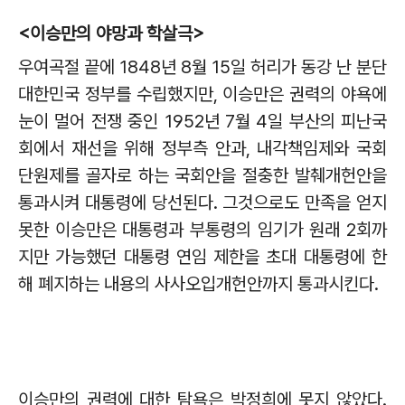
<이승만의 야망과 학살극
>
우여곡절 끝에
1848
년
8
월
15
일 허리가 동강 난 분단
대한민국 정부를 수립했지만
,
이승만은 권력의 야욕에
눈이 멀어 전쟁 중인
1952
년
7
월
4
일 부산의 피난국
회에서 재선을 위해 정부측 안과
,
내각책임제와 국회
단원제를 골자로 하는 국회안을 절충한 발췌개헌안을
통과시켜 대통령에 당선된다
.
그것으로
도 만족을 얻지
못한 이승만은 대통령과 부통령의 임기가 원래
2
회까
지만 가능했던 대통령 연임 제한을 초대 대통령에 한
해 폐지하는
내용의 사사오입개헌안까지 통과시킨다
.
이승만의 권력에 대한 탐욕은 박정희에 못지 않았다
.