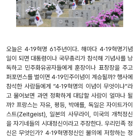
오늘은
4·19
혁명
61
주년이다
.
해마다
4·19
혁명기념
일이 되면 대통령이나 국무총리가 참석해 기념사를 낭
독하고 민주화유공자들에게 훈장이나 표창장을 주고
퍼포먼스를 벌이면
4·19
민주이념이 계승될까
?
행사에
참석한 사람들에게
”4·19
혁명의 이념이 무엇이냐
”
라
고 물어보면 과연 정확하게 대답할 사람이 얼마나 될
까
?
프랑스는 자유
,
평등
,
박애를
,
독일은 자이트가이
스트
(Zeitgeist),
일본의 사무라이
,
미국의 개척정신
을 자기네들의 시대정신이라고 주장한다
.
우리민족 정
신은 무엇인가
? 4·19
혁명정신인 불의에 저항하는 정