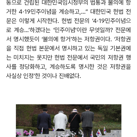
동으로 건립된 대한민국임시정부의 법통과 불의에 항
거한
4·19
민주이념을 계승하고
,...”
대한민국 헌법 전
문은 이렇게 시작한다
.
헌법 전문의
‘4·19
민주이념으
로 계승
...’
하겠다는
‘
민주이념
’
이란 무엇일까
?
전문에
서 명시했듯이
‘
불의에 항거
’
하는 저항권이다
. ‘
저항권
을 직접 헌법 본문에서 명시하고 있는 독일 기본권에
는 미치지는 못지만 헌법 전문에서 국민의 저항권 행
사를 정당화하고
,
계승하도록 명시한 것은 저항권을
사실상 인정
’
한 것이나 진배없다
.