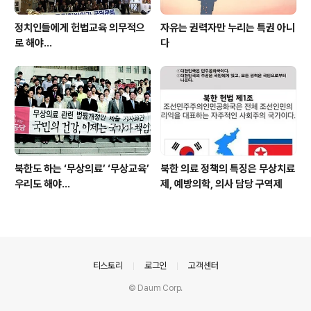
정치인들에게 헌법교육 의무적으
자유는 권력자만 누리는 특권 아니
로 해야…
다
북한도 하는 ‘무상의료’ ‘무상교육’
북한 의료 정책의 특징은 무상치료
우리도 해야...
제, 예방의학, 의사 담당 구역제
의안내
티스토리
로그인
고객센터
© Daum Corp.