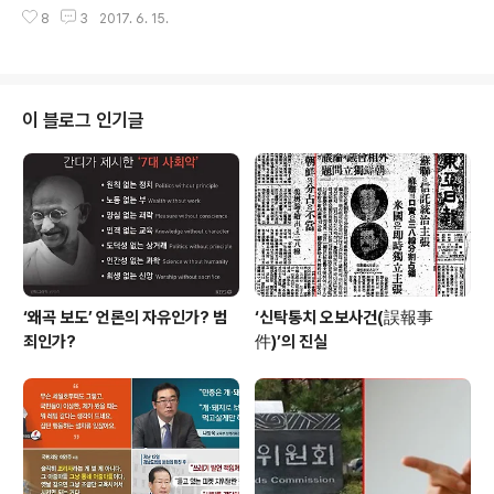
해 우리나라 국방예산이 40조 3,347억원입니다. 6.25전쟁 후 지금까지 64
차가 오는 바람에 버스에 타고 오고 말았다. 하나같이 그 예
8
3
2017. 6. 15.
년간 들어간 분단유지비가 얼마나 될까요? 국방비간 40조 3,347억원이라는
쁜 얼굴에 왜 화장을 했을까? 이상한 얼굴이 되고 만 서투
말이지 지난 해 우리 정부가 부담한 미군주둔비만 9320억으로 주둔비용 약2
른 화장.... 화장을 하지 않..
조원의 50%를 우리가 부담하고 있다는 계산입니다. 이제 사드까지 몰래 갖다
놓고 그 돈까지 내놓으라는 미국의 트럼프는 우리가 부담하고 있는 분담금이 껌
값이라고 생각하는 모양입니다. 우리헌법은 '대한민국은 통일을 지향하며 자유
이 블로그 인기글
민주적 기본질서에 입각한 평화적 통일정책을 수립하고 이를 한다'(헌법 제 4
조) 고 하지만 아직도 ..
‘왜곡 보도’ 언론의 자유인가? 범
‘신탁통치 오보사건(誤報事
죄인가?
件)’의 진실