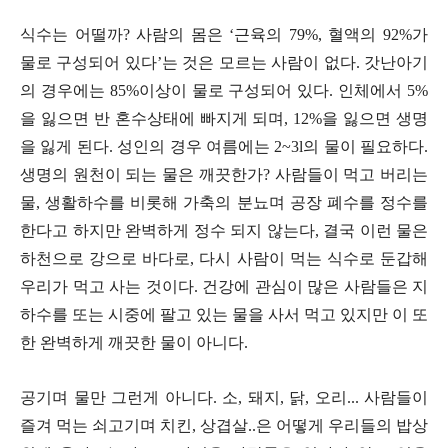
식수는 어떨까
?
사람의 몸은
‘
근육의
79%,
혈액의
92%
가
물로 구성되어 있다
’
는 것은 모르는 사람이 없다
.
갓난아기
의 경우에는
85%
이상이 물로 구성되어 있다
.
인체에서
5%
을 잃으면 반 혼수상태에 빠지게 되며
, 12%
을 잃으면 생명
을 잃게 된다
.
성인의 경우 여름에는
2~3l
의 물이 필요하다
.
생명의 원천이 되는 물은 깨끗한가
?
사람들이 먹고 버리는
물
,
생활하수를 비롯해 가축의 분뇨며 공장 폐수를 정수를
한다고 하지만 완벽하게 정수 되지 않는다
,
결국 이런 물은
하천으로 강으로 바다로
,
다시 사람이 먹는 식수로 둔갑해
우리가 먹고 사는 것이다
.
건강에 관심이 많은 사람들은 지
하수를 또는 시중에 팔고 있는 물을 사서 먹고 있지만 이 또
한 완벽하게 깨끗한 물이 아니다
.
공기며 물만 그런게 아니다
.
소
,
돼지
,
닭
,
오리
...
사람들이
즐겨 먹는 쇠고기며 치킨
,
상겹살
..
은 어떻게 우리들의 밥상