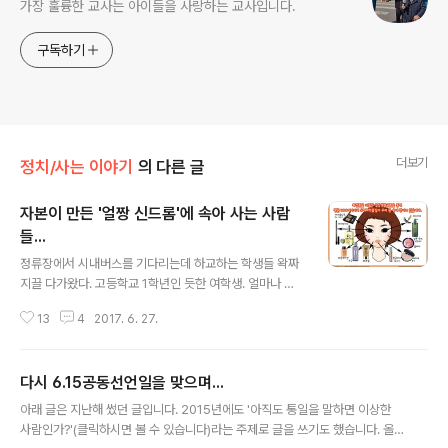
가장 훌륭한 교사는 아이들을 사랑하는 교사입니다.
구독하기
더보기
정치/사는 이야기
의 다른 글
자본이 만든 '얼짱 신드롬'에 속아 사는 사람
들...
글 내용
정류장에서 시내버스를 기다리는데 하교하는 학생들 왁짜
지끌 다가왔다. 고등학교 1학년인 듯한 여학생. 얼마나 할
말이 많았으면 잠시도 입을 다물지 못한다. 억제된 삶이 친
13
4
2017. 6. 27.
구를 통해 공감대를 만들고 있는 모양이다 그런데 어~! 학
생들 얼굴을 보는 순간 이럴수가.... 화장이라고 했는데 입
술에 바른 것은 화장이 아니라 각설이가 공연을 하러 가기
다시 6.15공동선언일을 맞으며...
위해 분장한 얼굴 같다. 찬찬히 보니 3명의 학생 모두가 그
글 내용
렇다. 학교에서는 그렇게 하고 있지 않을텐데 급하게 나오
아래 글은 지난해 썼던 글입니다. 2015년에도 '아직도 통일을 말하면 이상한
면서 입술연지와 화운데이션을 찍어 바른 모양이다. 시간
사람인가?'(클릭하시면 볼 수 있습니다)라는 주제로 글을 쓰기도 했습니다. 올
이 있었으면 화장을 왜 했느냐고 물어보고 싶었지만 금방