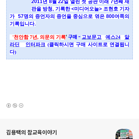
2011년 8월 22일 열린 첫 공판 이래 7년째 재
판을 방청, 기록한 <미디어오늘> 조현호 기자
가
57명의 증언자의 증언을
중심으로 엮은 800여쪽의
기록입니다.
'
구매 -
'천안함 7년, 의문의 기록
교보문고
예스24
알
라딘
인터파크
(클릭하시면 구매 사이트로 연결됩니
다)
(새창열림)
로그 정보
김용택의 참교육이야기