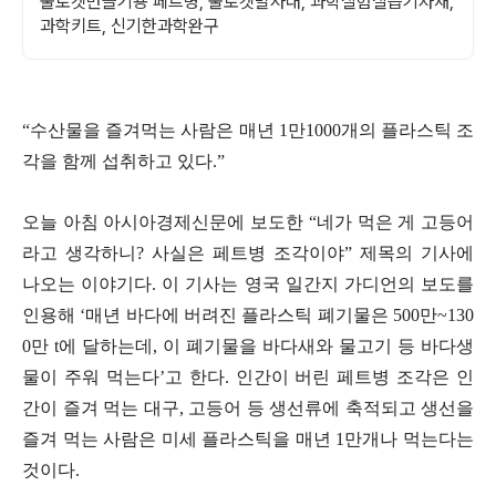
물로켓만들기용 페트병, 물로켓발사대, 과학실험실습기자재,
과학키트, 신기한과학완구
“
수산물을 즐겨먹는 사람은 매년
1
만
1000
개의 플라스틱 조
각을 함께 섭취하고 있다
.”
오늘 아침 아시아경제신문에 보도한
“
네가 먹은 게 고등어
라고 생각하니
?
사실은 페트병 조각이야
”
제목의 기사에
나오는 이야기다
.
이 기사는 영국 일간지 가디언의 보도를
인용해
‘
매년 바다에 버려진 플라스틱 폐기물은
500
만
~130
0
만
t
에 달하는데
,
이 폐기물을 바다새와 물고기 등 바다생
물이 주워 먹는다
’
고 한다
.
인간이 버린 페트병 조각은 인
간이 즐겨 먹는 대구
,
고등어 등 생선류에 축적되고 생선을
즐겨 먹는 사람은 미세 플라스틱을 매년
1
만개나 먹는다는
것이다
.