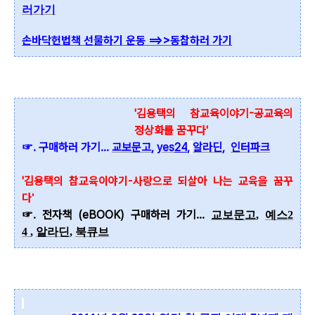
러가기
손바닥헌법책 선물하기 운동 ==>>동참하러 가기
'김용택의 참교육이야기-공교육의
정상화를 꿈꾸다'
☞. 구매하러 가기...
교보문고
,
yes
24
,
알라딘
,
인터파크
'김용택
의 참교육이야기-사랑으로 되살아 나는 교육을 꿈꾸
다'
☞. 전자책 (eBOOK) 구매하러 가기...
교보문고
,
예스2
4
,
알라딘
,
북큐브