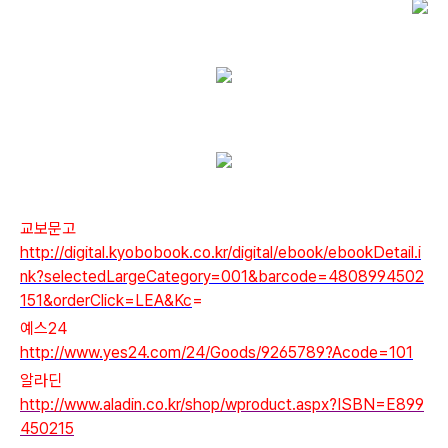
교보문고
http://digital.kyobobook.co.kr/digital/ebook/ebookDetail.i
nk?selectedLargeCategory=001&barcode=4808994502
151&orderClick=LEA&Kc
=
예스24
http://www.yes24.com/24/Goods/9265789?Acode=101
알라딘
http://www.aladin.co.kr/shop/wproduct.aspx?ISBN=E899
450215