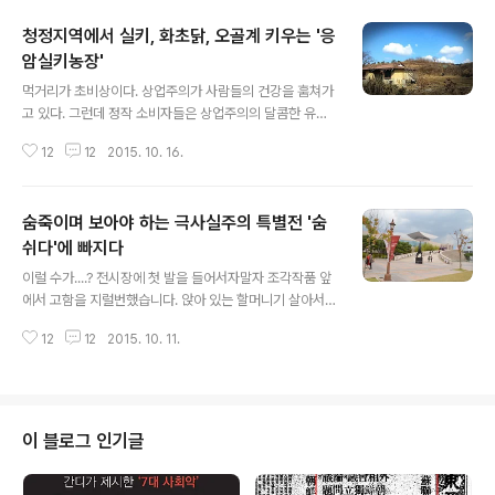
청정지역에서 실키, 화초닭, 오골계 키우는 '응
암실키농장'
글 내용
먹거리가 초비상이다. 상업주의가 사람들의 건강을 훔쳐가
고 있다. 그런데 정작 소비자들은 상업주의의 달콤한 유혹
에 자신의 건강을 내 맡기고 있다. 이익이 되는 것이 선이
12
12
2015. 10. 16.
되는 상업주의는 어린이나 젊은이 노인을 가리지 않고 무
차별 침투하고 있다. 상업주의... 어디까지 왔을까? 상업주
의의 문제점을 말하면 사람들은 '설마...?' 이렇게 반신반의
숨죽이며 보아야 하는 극사실주의 특별전 '숨
한다. 젊은이들은 귀기울이지지 않으려 한다. 건강을 잃고
난 후 자신의 몸에 담긴 고통이 얼마나 크며 소중한 건강을
쉬다'에 빠지다
글 내용
되찾기가 얼마나 어려운가를 절감하지만 그 때는 이미 늦
이럴 수가....? 전시장에 첫 발을 들어서자말자 조각작품 앞
어버리기도 한다. '이익이 되는 게 선'이라는 상업주의가 만
에서 고함을 지럴번했습니다. 앉아 있는 할머니기 살아서
연한 사회... 상도의가 실종되고 '이윤의 극대화'만 추구하
금발 걸어 나올것 같은.... 그자리에서서 한발짝도 더움직일
는 상인들이 늘어나고 있다. 과정이 무시되고 결과가 선이
12
12
2015. 10. 11.
수 없는... 얼어 붙어 발을 뗄 수가 없었습니다. 그래서 이 많
되는 현실.... 치킨을 좋..
은 사람들이 여길 찾아 오는구나... 그랬습니다. 전세계에서
가장 영향력 있는 하이퍼리얼리즘 15일의 작가들.... 극사
실주의 '숨쉬다' 작품 전시회... 여기서 그 감동을 한번 만나
보십시오. 오늘은 제가 어제 대전시립미술관에서 전시중인
이 블로그 인기글
극사실주의 특별전 '숨쉬다'를 보고 온 영상을 그대로 올려
놓겠습니다. 관람료가 성인이 10.000원 초등학생들까지