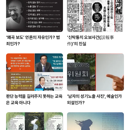
8000원이나 하는 입장료에도 불구하고 성황을 이루고 있
다는 사실에서 이 전시회가 얼마나 시민들의 관심과 사랑
을 받..
‘왜곡 보도’ 언론의 자유인가? 범
‘신탁통치 오보사건(誤報事
죄인가?
件)’의 진실
판단 능력을 길러주지 못하는 교육
'남자의 성기노출 사진', 예술인가
은 교육 아니다
외설인가?