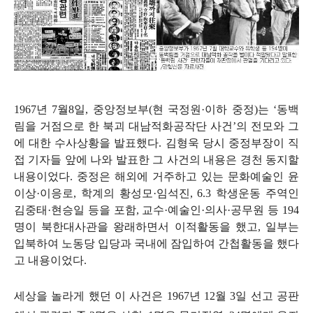
1967
년
7
월
8
일
,
중앙정보부
(
현 국정원
·
이하 중정
)
는
‘
동백
림을 거점으로 한 북괴 대남적화공작단 사건
’
의 전모와 그
에 대한 수사상황을 발표했다
.
김형욱 당시 중정부장이 직
접 기자들 앞에 나와 발표한 그 사건의 내용은 경천 동지할
내용이었다. 중정은 해외에 거주하고 있는 문화예술인 윤
이상·이응로, 학계의 황성모·임석진, 6.3 학생운동 주역인
김중태·현승일 등을 포함, 교수·예술인·의사·공무원 등 194
명이 북한대사관을 왕래하면서 이적활동을 했고, 일부는
입북하여 노동당 입당과 국내에 잠입하여 간첩활동을 했다
고 내용이었다.
세상을 놀라게 했던 이 사건은
1967년 12월 3일 선고 공판