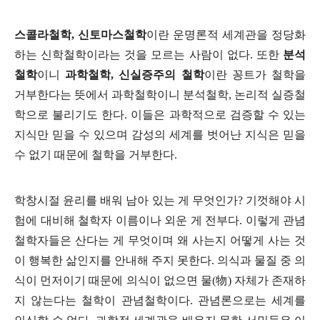
스콜라철학
,
신토마스철학
이란 운명론적 세계관을 정당화
하는 신학철학이라는 것을 모르는 사람이 없다
.
또한
분석
철학
이니
과학철학
,
신실증주의 철학
이란 꽁트가 철학을
거부한다는 뜻에서 과학철학이니 분석철학
,
논리적 실증철
학으로 불리기도 한다
.
이들은 과학적으로 검증할 수 있는
지식만 믿을 수 있으며 감성의 세계를 벗어난 지식은 믿을
수 없기 때문에 철학을 거부한다
.
학창시절 윤리를 배워 남아 있는 게 무엇인가
?
기껏해야 시
험에 대비해 철학자 이름이나 외운 게 전부다
.
이렇게 관념
철학자들
은 산다는 게 무엇이며 왜 사는지 어떻게 사는 것
이 행복한 삶인지를 안내해 주지 못한다
.
의식과 물질 중 의
식이 먼저이기 때문에 의식이 없으면 물
(
物
)
자체가 존재하
지 않는다는 철학이 관념철학이다
.
관념론으로는 세계를