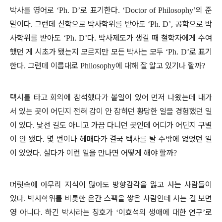
박사를 영어로
로 표기한다
의 준
‘Ph. D’
. ‘Doctor of Philosophy’
말이다
그런데 신학으로 박사학위를 받아도
공학으로 박
.
‘Ph. D’,
사학위를 받아도
다
박사제도가 생길 때 철학자에게 수여
‘Ph. D’
.
했던 게 시초가 됐는지 모르지만 모든 박사는 모두
로 표기
‘Ph. D’
한다
그런데 이름대로
에 대해 잘 알고 있기나 할까
.
Philosophy
?
택시를 타고 회의에 참석했다가 볼일이 있어 먼저 나왔는데 내가
서 있는 곳이 어딘지 전혀 감이 안 잡히던 황당한 일을 경험했던 일
이 있다
낯선 길도 아니고 가끔 다니던 곳인데 어디가 어딘지 구별
.
이 안 됐다
몇 번이나 헤매다가 결국 택사를 탈 수밖에 없었던 일
.
이 있었다
살다가 이런 일을 만나면 어떻게 해야 할까
.
?
머릿속에 아무리 지식이 많아도 방향감각을 잃고 사는 사람들이
있다
박사학위를 비롯한 온간 스팩을 쌓은 사람인데 사는 걸 보면
.
영 아니다
하긴 박사라는 칭호가
이효석의 생애에 대한 연구
로
.
‘
’