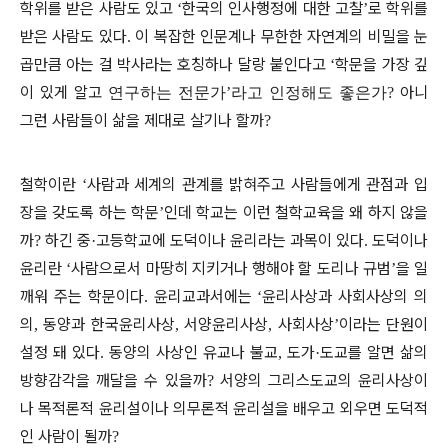
학위를 받은 사람도 있고
한국의 인사행정에 대한 고찰
로 학위를
‘
’
받은 사람도 있다
이 복잡한 인문계나 무한한 자연계의 비밀을 눈
.
곱만큼 아는 걸 박사라는 호칭하나 달랑 붙인다고
학문을 가장 깊
‘
이 있게 알고
아니
연구하는 전문가
’라고 인정해도 좋은
가
?
그런 사람들이 삶을 제대로 살기나 할까
?
철학이란
사람과 세계의 관계를 밝혀주고 사람들에게 관점과 입
‘
장을 갖도록 하는 학문
인데 학교는 이런 철학교육을 왜 하지 않을
’
까
하긴 중
고등학교에 도덕이나 윤리라는 과목이 있다
도덕이나
?
·
.
윤리란
사람으로서 마땅히 지키거나 행해야 할 도리나 규범
을 일
‘
’
깨워 주는 학문이다
윤리교과서에는
윤리사상과 사회사상의 의
.
‘
의
동양과 한국윤리사상
서양윤리사상
사회사상
이라는 단원이
,
,
,
’
설정 돼 있다
동양의 사상인 유교나 불교
도가
도교를 알면 삶의
.
,
·
방향감각을 깨달을 수 있을까
서양의 그리스도교의 윤리사상이
?
나 목적론적 윤리설이나 의무론적 윤리설을 배우고 외우면 도덕적
인 사람이 될까
?