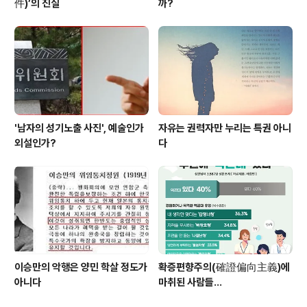
件)’의 진실
까?
'남자의 성기노출 사진', 예술인가
자유는 권력자만 누리는 특권 아니
외설인가?
다
이승만의 악행은 양민 학살 정도가
확증편향주의(確證偏向主義)에
아니다
마취된 사람들...