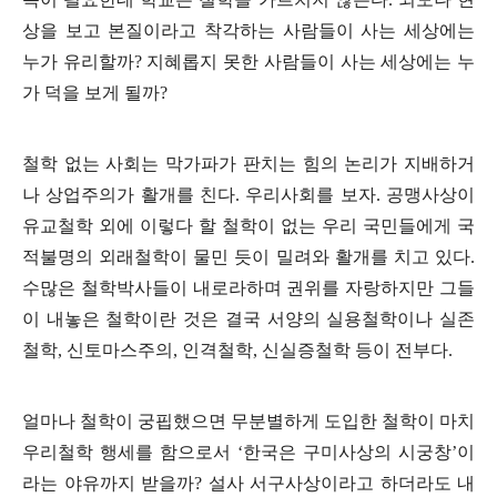
상을 보고 본질이라고 착각하는 사람들이 사는 세상에는
누가 유리할까
?
지혜롭지 못한 사람들이 사는 세상에는 누
가 덕을 보게 될까
?
철학 없는 사회는 막가파가 판치는 힘의 논리가 지배하거
나 상업주의가 활개를 친다
.
우리사회를 보자
.
공맹사상이
유교철학 외에 이렇다 할 철학이 없는 우리 국민들에게 국
적불명의 외래철학이 물민 듯이 밀려와 활개를 치고 있다
.
수많은 철학박사들이 내로라하며 권위를 자랑하지만 그들
이 내놓은 철학이란 것은 결국 서양의 실용철학이나 실존
철학
,
신토마스주의
,
인격철학
,
신실증철학 등이 전부다
.
얼마나 철학이 궁핍했으면 무분별하게 도입한 철학이 마치
우리철학 행세를 함으로서
‘
한국은 구미사상의 시궁창
’
이
라는 야유까지 받을까
?
설사 서구사상이라고 하더라도 내