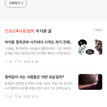
구독하기
더보기
인성교육자료/철학
의 다른 글
아이들 철학공부 시키려다 시작도 하기 전에...
글 내용
“선생님, 참석하려는 사람들이 몇명 없어요” “엊그제까지
만 해도 처음 9명 정도에서 서너명이 빠지고 다 참석한다
고 했잖아요?” “글쎄요, 그게...” 황당하다는 것은 이런 경
15
17
2015. 9. 18.
우를 두고 하는 말인가? 어제 내가 하겠다는 일에 공감하고
일을 주선해오던 B엄마로부터 들은 애기다. 내일 어머니들
과 만나 아이들 앞으로 할 교육계획에 대해 상의하려고 했
철학없이 사는 사람들은 어떤 모습일까?
던 날입니다. 그렇게 기다리고 있었던 날인데...이런 소식을
글 내용
전해 듣고 아연실색하지 않을 수 없었습니다. 어쩌면 아이
칠흑같이 깜깜한 밤 혼자서 길을 나섰다. 처음 가는 길이다.
들과 만나는 내 마지막 교육이 될 수 있다는 생각에서 참 많
누가 곁에서 도와 줄 사람도 없다. 내가 가는 길에는 숲인지
은 생각을 했습니다. 더구나 학교가 하지 못하는 철학공부
냇물인지 바위돌이 가로막고 있는지... 아차 하는 순간 천
를... ‘내 건강이 하락하는 한 천사 같은 아이들에게 도움이
21
16
2015. 9. 17.
길 낭떠러지에 떨어질 지도 모른다. 이런 길을 가는 나그네
되는 일이라면... 제도교육이 못하는 한계를 내가 살아온 경
에게 가장 필요한 게 무엇일까? 인생의 길이 그렇다. 내가
험과 일천한 철학..