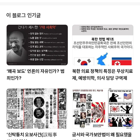
얼마나 소중한 존재인지, 공부를 왜 해야 하는지, 내 부모,
우리 문화가 얼마나 소중한 것인지, 사는 것이 어떤 의미가
있는지, 행복이란 무엇이며, 사랑이, 역사가. 종교가 무엇인
이 블로그 인기글
지, 문화가 무엇인지... 그런 걸 모르고 먹고 자고 입고 살면
사람답게 살 수 있을까? 무조건 많이 배우고 많이 알고 전
교에서 몇 등하고... 그렇게 학벌과 스펙을 쌓으면 훌륭한
사람이 되는가? 부모님들은 자기 자녀가 그렇게 살기를
바..
‘왜곡 보도’ 언론의 자유인가? 범
북한 의료 정책의 특징은 무상치료
죄인가?
제, 예방의학, 의사 담당 구역제
‘신탁통치 오보사건(誤報事
금서와 국가보안법이 왜 필요했을