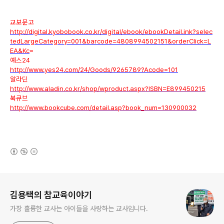
교보문고
http://digital.kyobobook.co.kr/digital/ebook/ebookDetail.ink?selec
tedLargeCategory=001&barcode=4808994502151&orderClick=L
EA&Kc
=
예스24
http://www.yes24.com/24/Goods/9265789?Acode=101
알라딘
http://www.aladin.co.kr/shop/wproduct.aspx?ISBN=E899450215
북큐브
http://www.bookcube.com/detail.asp?book_num=130900032
(새창열림)
로그 정보
김용택의 참교육이야기
가장 훌륭한 교사는 아이들을 사랑하는 교사입니다.