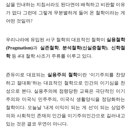
삶을 안내하는 지침서라도 된다면야 배척하고 비판할 이유
가 없다 그런데 그렇게 무분별하게 들어 온 철학이라는 게
어떤 것일까
?
우리나라에 유입된 서구 철학의 대표적인 철학이
실용철학
(Pragmatism)
과
실존철학
,
분석철학
(
신실증철학
)
,
신학철
학
등
4
대 철학 사조가 주류를 이루고 있다
.
죤듀이로 대표되는
실용주의 철학
이란
‘
이기주의를 찬양
하고 절대화
’
하는 대표적인 철학으로 인간의 이기심을 천
성으로 본다
.
실용주의에 점령당한 교육은 극단적인 이기
주의와 미국식 민주주의
,
미국식 생활양식을 정당화하는
철학이다
.
오늘날 '내게 이익이 되는 게 선'이 되는 상업주
의와 사회적인 존재의 인간을 이기주의인간으로 길러내고
있는 것은 결코 우연이 아니다
.