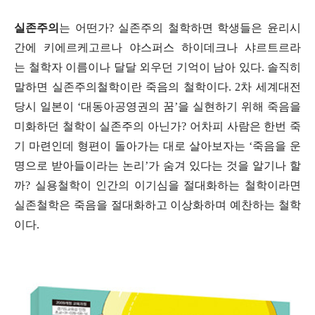
실존주의
는 어떤가
?
실존주의 철학하면 학생들은 윤리시
간에 키에르케고르나 야스퍼스 하이데크나 샤르트르라
는 철학자 이름이나 달달 외우던 기억이 남아 있다
.
솔직히
말하면 실존주의철학이란 죽음의 철학이다
. 2
차 세계대전
당시 일본이
‘
대동아공영권의 꿈
’
을 실현하기 위해 죽음을
미화하던 철학이 실존주의 아닌가
?
어차피 사람은 한번 죽
기 마련인데 형편이 돌아가는 대로 살아보자는
‘
죽음을 운
명으로 받아들이라는 논리
’
가 숨겨 있다는 것을 알기나 할
까
?
실용철학이 인간의 이기심을 절대화하는 철학이라면
실존철학은 죽음을 절대화하고 이상화하며 예찬하는 철학
이다
.