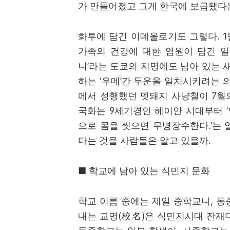
가 만들어졌고 그게 한국에 보급됐다
화투에 담긴 이데올로기도 그렇다
. 1
가족의 건강에 대한 염원이 담긴 
니
’
라는 도쿄의 지명에도 남아 있는 
하는
‘
우메
’
간 두운을 일치시키려는 
에서 성행했던 멧돼지 사냥철이
7
월
국화는
9
세기경인 헤이안 시대부터
‘
으로 몸을 씻으면 무병장수한다
.’
는 
다는 것을 사람들은 알고 있을까
.
■
학교에 남아 있는 식민지 문화
학교 이름 중에는 제일 중학교니
,
동
내는 교명
(
校名
)
은 식민지시대 잔재