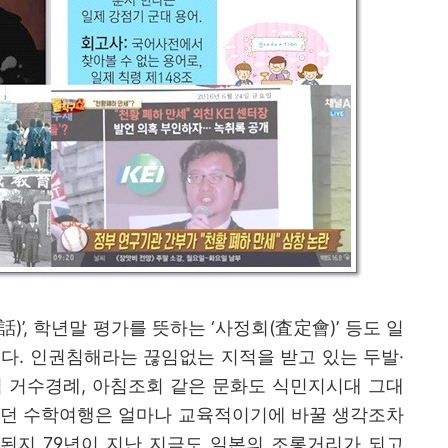
話
)’,
학년말 평가를 뜻하는
‘
사정회
(
査定會
)’
등도 일
어다
.
인권침해라는 끊임없는 지적을 받고 있는 두발
·
 거수경례
,
아침조회 같은 문화도 식민지시대 그대
던 수학여행은 얼마나 교육적이기에 바꿀 생각조차
방된지
79
년이 지난 지금도 일본의 조롱거리가 되고