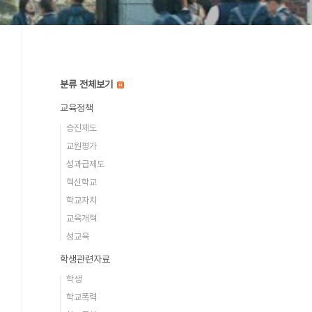
분류 전체보기
교육정책
승진제도
교원평가
성과급제도
혁신학교
학교자치
교육개혁
성교육
학생관련자료
학생
학교폭력