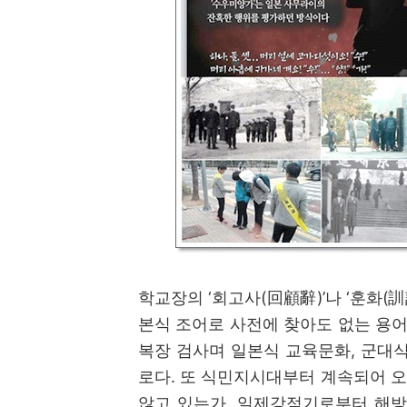
학교장의
‘
회고사
(
回顧辭
)’
나
‘
훈화
(
訓
본식 조어로 사전에 찾아도 없는 용
복장 검사며 일본식 교육문화
,
군대식
로다
.
또 식민지시대부터 계속되어 오
않고 있는가
.
일제강점기로부터 해