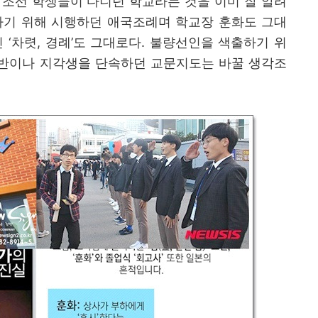
조선 학생들이 다니던 학교라는 것을 이미 잘 알려
기 위해 시행하던 애국조례며 학교장 훈화도 그대
인
‘
차렷
,
경례
’
도 그대로다
.
불량선인을 색출하기 위
반이나 지각생을 단속하던 교문지도는 바꿀 생각조