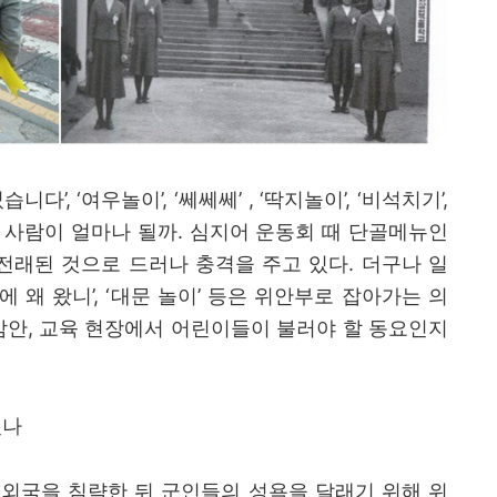
었습니다
’, ‘
여우놀이
’, ‘
쎄쎄쎄
’ , ‘
딱지놀이
’, ‘
비석치기
’,
 사람이 얼마나 될까
.
심지어 운동회 때 단골메뉴인
전래된 것으로 드러나 충격을 주고 있다
.
더구나 일
에 왜 왔니
’, ‘
대문 놀이
’
등은 위안부로 잡아가는 의
감안
,
교육 현장에서 어린이들이 불러야 할 동요인지
있나
 외국을 침략한 뒤 군인들의 성욕을 달래기 위해 위