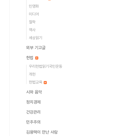
민영화
미디어
철학
역사
세상읽기
외부 기고글
헌법
우리헌법읽기국민운동
개헌
헌법교육
시와 음악
정치경제
건강관리
민주주의
김용택이 만난 사람