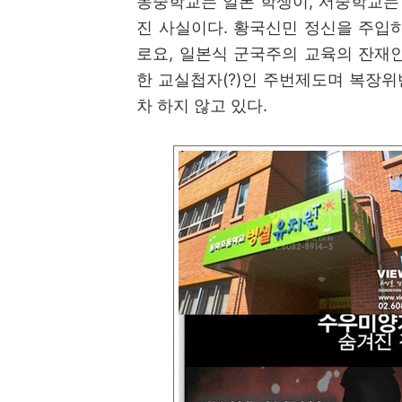
동중학교는 일본 학생이
,
서중학교는 
진 사실이다
.
황국신민 정신을 주입하
로요
,
일본식 군국주의 교육의 잔재
한 교실첩자
(?)
인 주번제도며 복장위
차 하지 않고 있다
.