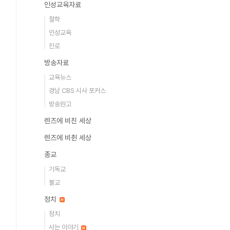
인성교육자료
철학
인성교육
진로
방송자료
교육뉴스
경남 CBS 시사 포커스
방송원고
렌즈에 비친 세상
렌즈에 비췬 세상
종교
기독교
불교
정치
정치
사는 이야기