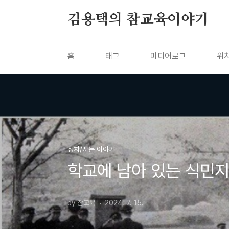
본문 바로가기
김용택의 참교육이야기
홈
태그
미디어로그
위
정치/사는 이야기
학교에 남아 있는 식민지
by 참교육
2024. 7. 15.