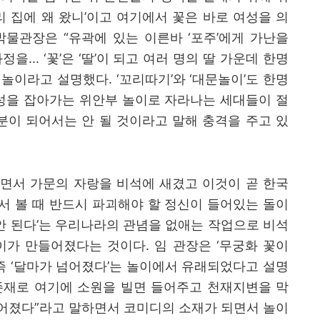
리 집에 왜 왔니
’
이고 여기에서 꽃은 바로 여성을 의
박물관장은
“
유곽에 있는 이른바
‘
포주
’
에게 가난을
과정을
... ‘
꽃
’
은
‘
딸
’
이 되고 여러 명의 딸 가운데 한명
 놀이라고 설명했다
. ‘
꼬리따기
’
와
‘
대문놀이
’
도 한명
여성을 잡아가는 위안부 놀이로 자라나는 세대들이 절
분이 되어서는 안 될 것이라고 말해 충격을 주고 있
면서 가문의 자랑을 비석에 새겼고 이것이 곧 한국
서 볼 때 반드시 파괴해야 할 정신이 들어있는 돌이
안 된다
’
는 우리나라의 관념을 없애는 작업으로 비석
이가 만들어졌다는 것이다
.
임 관장은
‘
무궁화 꽃이
즉
‘
달마가 넘어졌다
’
는 놀이에서 유래되었다고 설명
존재로 여기에 소원을 빌면 들어주고 천재지변을 막
어졌다
”
라고 말하면서 코미디의 소재가 되면서 놀이