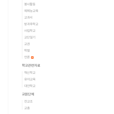
봉사활동
예체능교육
교과서
방과후학교
사립학교
교단일기
교권
학벌
언론
학교관련자료
혁신학교
유아교육
대안학교
교원단체
전교조
교총