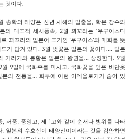
는 것이다
.
월 송학의 태양은 신년 새해의 일출을
,
학은 장수와
일본의 대표적 세시풍속
, 2
월 꾀꼬리는
‘
우구이스다
새로 꾀꼬리의 일본어 표기인
‘
우구이스
’
와 매화를 뜻
의도가 담겨 있다
. 3
월 벚꽃은 일본의 꽃이다
....
일본
의 기러기와 봉황은 일본의 왕권을
...
상징한다
. 9
월
9
월
9
일에 국화주를 마시고
,
국화꽃을 덮은 비단옷
일본의 전통을
...
화투에 이런 이데올로기가 숨어 있
중
,
서중
,
중앙고
,
제
1
고와 같이 순서나 방위를 나타
다
.
일본의 수호신이 태양신이이라는 것을 감안하면