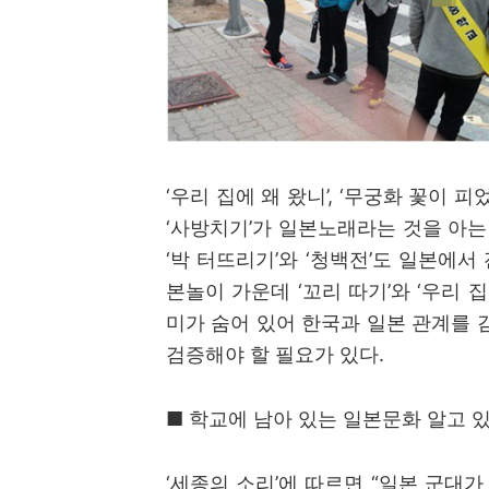
‘
우리 집에 왜 왔니
’, ‘
무궁화 꽃이 피
‘
사방치기
’
가 일본노래라는 것을 아는
‘
박 터뜨리기
’
와
‘
청백전
’
도 일본에서 
본놀이 가운데
‘
꼬리 따기
’
와
‘
우리 집
미가 숨어 있어 한국과 일본 관계를 
검증해야 할 필요가 있다
.
■
학교에 남아 있는 일본문화 알고 
‘
세종의 소리
’
에 따르면
“
일본 군대가