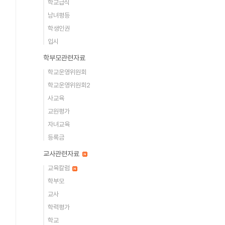
학교급식
남녀평등
학생인권
입시
학부모관련자료
학교운영위원회
학교운영위원회2
사교육
교원평가
자녀교육
등록금
교사관련자료
교육칼럼
학부모
교사
학력평가
학교