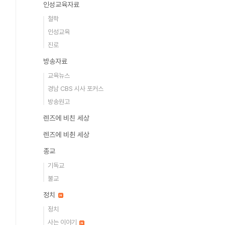
인성교육자료
철학
인성교육
진로
방송자료
교육뉴스
경남 CBS 시사 포커스
방송원고
렌즈에 비친 세상
렌즈에 비췬 세상
종교
기독교
불교
정치
정치
사는 이야기