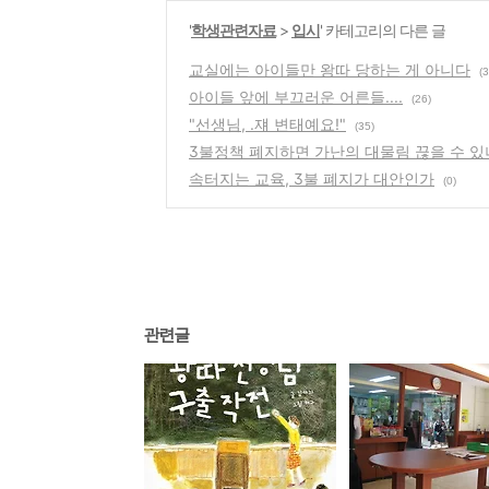
'
학생관련자료
>
입시
' 카테고리의 다른 글
교실에는 아이들만 왕따 당하는 게 아니다
(3
아이들 앞에 부끄러운 어른들....
(26)
"선생님, .쟤 변태예요!"
(35)
3불정책 폐지하면 가난의 대물림 끊을 수 있
속터지는 교육, 3불 폐지가 대안인가
(0)
관련글