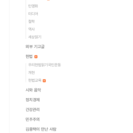
민영화
미디어
철학
역사
세상읽기
외부 기고글
헌법
우리헌법읽기국민운동
개헌
헌법교육
시와 음악
정치경제
건강관리
민주주의
김용택이 만난 사람