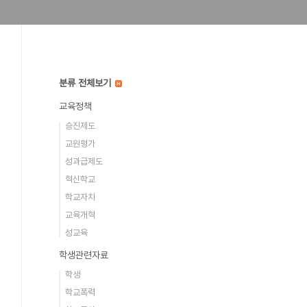
분류 전체보기
교육정책
승진제도
교원평가
성과급제도
혁신학교
학교자치
교육개혁
성교육
학생관련자료
학생
학교폭력