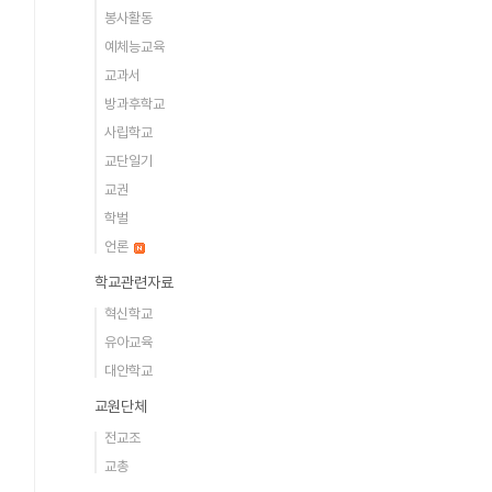
봉사활동
예체능교육
교과서
방과후학교
사립학교
교단일기
교권
학벌
언론
학교관련자료
혁신학교
유아교육
대안학교
교원단체
전교조
교총