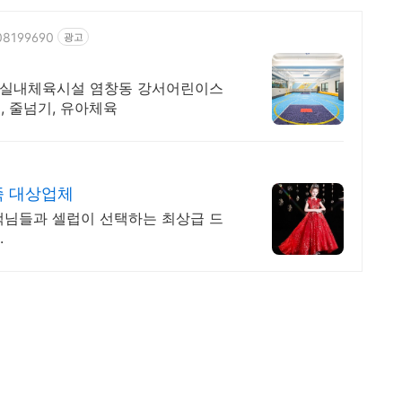
108199690
광고
한 실내체육시설 염창동 강서어린이스
, 줄넘기, 유아체육
족 대상업체
객님들과 셀럽이 선택하는 최상급 드
.