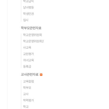
학교급식
남녀평등
학생인권
입시
학부모관련자료
학교운영위원회
학교운영위원회2
사교육
교원평가
자녀교육
등록금
교사관련자료
교육칼럼
학부모
교사
학력평가
학교