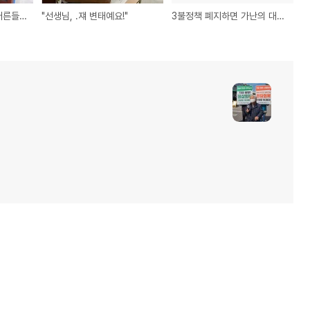
아이들 앞에 부끄러운 어른들....
"선생님, .쟤 변태예요!"
3불정책 폐지하면 가난의 대물림 끊을 수 있나?