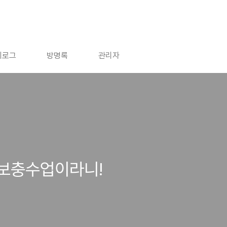
치로그
방명록
관리자
보충수업이라니!