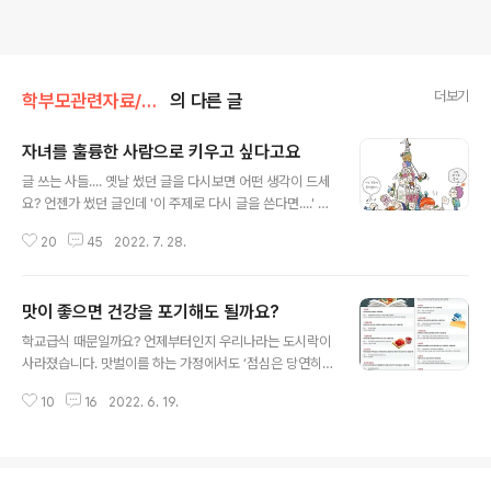
더보기
학부모관련자료/자녀교육
의 다른 글
자녀를 훌륭한 사람으로 키우고 싶다고요
글 내용
글 쓰는 사들.... 옛날 썼던 글을 다시보면 어떤 생각이 드세
요? 언젠가 썼던 글인데 '이 주제로 다시 글을 쓴다면....' 그
런생각이 드네요. (주제를 클릭하시면 보실 수 있습니다)
20
45
2022. 7. 28.
관련글입니다. '똑똑한 사람과 훌륭한 사람은 다르다', '착
한 사람과 진실한 사람은 다르다', '당신의 자녀는 어떤 사
람으로 키우싶 싶으세요?', '자녀를 훌륭한 사람으로 키우
맛이 좋으면 건강을 포기해도 될까요?
고 싶다고요?', '자녀를 착하기만 한 사람으로 키우시겠다
글 내용
고요?', ' 학교가 기르겠다는 이상적인 인간상은?,... 사랑하
학교급식 때문일까요? 언제부터인지 우리나라는 도시락이
는 아이에게 영양가 있는 음식을 골라 먹이고 학교와 학원
사라졌습니다. 맛벌이를 하는 가정에서도 ‘점심은 당연히
을 빠지지 않고 열심히 보내면 훌륭한 인격체로 자랄 수 있
외식’으로 하는 것이라고 알게 된지 오래입니다. 집에서 매
을까요? ‘학원에 가지 않으면 놀 친구가 없다’ ‘아이가 놀고
10
16
2022. 6. 19.
일 먹는 밥보다 입맛에 따라 골라 먹을 수 있는 외식이야말
있으면 왠지 불안하다’ ‘100점만 받아오면...’ 이..
로 현대인의 음식문화가 됐습니다. 그런데 하나 놓친 것이
있습니다. “외식으로 떼우는 그 점심... 건강에도 좋을까
요?” 음식문화가 바뀌었습니다. 모처럼 외식을 하려고 식