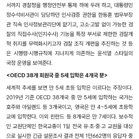
서까지 경찰청을 행정안전부 통제 하에 두려 하고, 대통령민
정수석비서관이 담당하던 인사검증 권한을 한동훈 법무부장
관 직속 인사정보관리단에 맡기고, 고소·고발 없이 가능한 검
찰의 직접수사(인지수사) 기능을 특정 부서로 제한한 검찰개
혁 취지를 무력화시키고자 검찰 조직 개편을 추진하는 것 등
은 시행령·시행규칙에 지나치게 의존하는 윤석열 스타일의
국정 운영을 보여준다.
<OECD 38개 회원국 중 5세 입학은 4개국 뿐>
세계적 추세를 보면 만 5세 초등 입학은 이르다는 주장이다.
2019년 기준 OECD 38개국 중
만 5세에 입학하는 국가는
호주와 아일랜드 등 3개국이고, 영국은 만 4~5세에 초등학
교에 입학한다. 이외 핀란드 등 8개국은 만 7세이다. 보수적
인 교원단체인
한국교총이 1일 전국 유‧초‧중‧고 교원을 대상
으로 실시한 긴급 설문조사 결과 전체 1만662명의 응답자 중