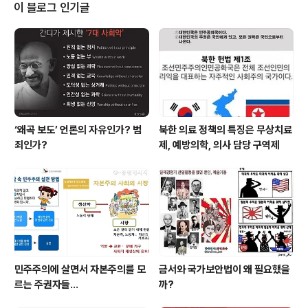
당가를 찾아보면 채식하는 사람에게는 먹을거리가 없습니
이 블로그 인기글
다. 인터넷으로 맛집을 검색해도 온통 육식 식당뿐입니다.
‘아이들은 어릴 때부터 고기를 먹어야 키가 큰다(?)’면서 외
식을 하면 당연히 고깃집을 찾습니다. 이제는 외식은 당연
히 육고기집입니다. 한국인의 연간 육류 소비량은 51.3㎏
으로, 경제협력개발기구(OECD) 회..
‘왜곡 보도’ 언론의 자유인가? 범
북한 의료 정책의 특징은 무상치료
죄인가?
제, 예방의학, 의사 담당 구역제
민주주의에 살면서 자본주의를 모
금서와 국가보안법이 왜 필요했을
르는 주권자들...
까?