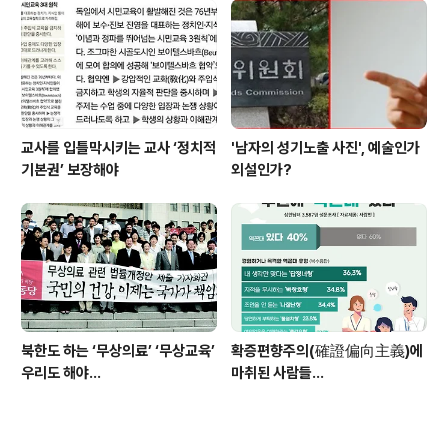
교사를 입틀막시키는 교사 ‘정치적
'남자의 성기노출 사진', 예술인가
기본권’ 보장해야
외설인가?
북한도 하는 ‘무상의료’ ‘무상교육’
확증편향주의(確證偏向主義)에
우리도 해야...
마취된 사람들...