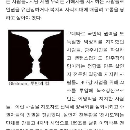
는 사람들
.. 지난 세월 우리는 가해자를 지지하는 사람들로
인권을 유린당하거나 복지의 사각지대에 매몰려 고통을 당
하고 살아야 했다.
쿠데타로 국민의 권력을 도
둑질한 박정희를 지지했던
사람들
,
광주시민을 학살하
고 뻔뻔스럽게도 민주정의
당이라는 정당을 만든 살인
자 전두환 일당을 지지한 사
람들
... 4
대강 사업을 위해
22
조를 투입해 녹조강산으로
만든 이명박을 지지한 사람
들
...
이런 사람을 지도자로 선택해 양극화를 심화시키고 주
권자들의 인권을 짓밟았다
. 살인자 전두환을 '전사모'라는
단체를 만들고
4
자방 사업으로
189
조를 날린 이명박은 전