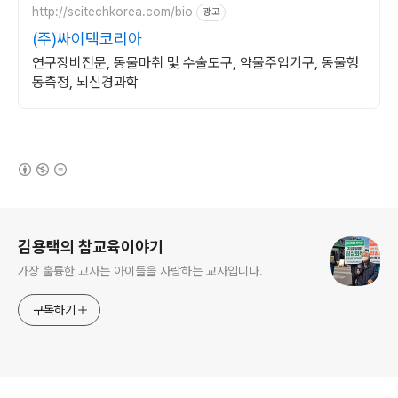
http://scitechkorea.com/bio
광고
(주)싸이텍코리아
연구장비전문, 동물마취 및 수술도구, 약물주입기구, 동물행
동측정, 뇌신경과학
(새창열림)
로그 정보
김용택의 참교육이야기
가장 훌륭한 교사는 아이들을 사랑하는 교사입니다.
구독하기