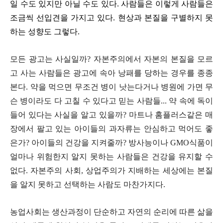
일 수도 있지만 아닐 수도 있다
.
사람들은 이렇게 사람들은
조금씩 선입견을 가지고 있다
.
현상과 본질을 구별하지 못
하는 성향도 그렇다
.
모든 광고는 사실일까?
자본주의에서 자본의 본질을 모르
고 사는 사람들은 광고에 속아 낭패를 당하는 경우를 종종
본다. 약
을 먹으면 무조건 병이 낫는다거나 병원에 가면 무
슨 병이라도 다 고칠 수 있다고 믿는 사람들
...
약 속에 독이
들어 있다는 사실을 알고 있을까
?
마트나 홈플러스같은 매
장에서 팔고 있는 아이들의 과자류는 안심하고 먹어도 좋
은가
?
아이들의 건강을 지켜줄까
?
방사능이나
GMO
식품이
얼마나 위험한지 알지 못하는 사람들은 건강을 유지할 수
없다
.
자본주의 사회
,
상업주의가 지배하는 세상에는 본질
을 알지 못하고 선택하는 사람도 마찬가지다
.
농업사회는 생산과정이 단순하고 자연의 순리에 따른 삶을