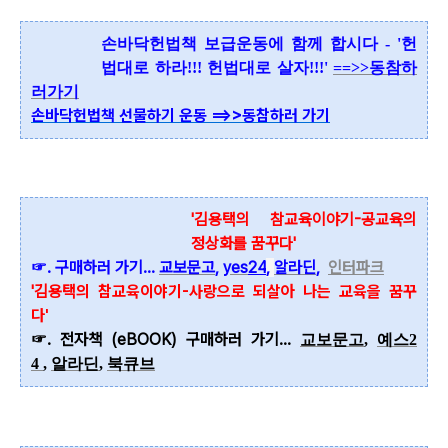
손바닥헌법책 보급운동에 함께 합시다 - '헌
법대로 하라!!! 헌법대로 살자!!!'
==>>동참하
러가기
손바닥헌법책 선물하기 운동 ==>>동참하러 가기
'김용택의 참교육이야기-공교육의
정상화를 꿈꾸다'
☞. 구매하러 가기...
교보문고
,
yes
24
,
알라딘
,
인터파크
'김용택
의 참교육이야기-사랑으로 되살아 나는 교육을 꿈꾸
다'
☞. 전자책 (eBOOK) 구매하러 가기...
교보문고
,
예스2
4
,
알라딘
,
북큐브