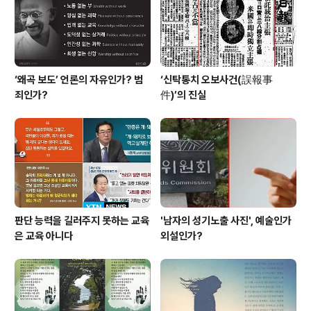
이 지니고 있는 '쓸모여부'를 가리키는 말입니다. 좋은 것,
값어치 · 유용..
‘왜곡 보도’ 언론의 자유인가? 범
‘신탁통치 오보사건(誤報事
죄인가?
件)’의 진실
판단 능력을 길러주지 못하는 교육
'남자의 성기노출 사진', 예술인가
은 교육 아니다
외설인가?