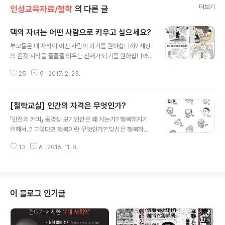
더보기
인성교육자료/철학
의 다른 글
댁의 자녀는 어떤 사람으로 키우고 싶으세요?
글 내용
부모들은 내 자식이 어떤 사람이 되기를 원하십니까? 세상
의 온갖 지식을 줄줄줄 외우는 천재가 되기를 원하십니까?
몇 개국의 말을 유창하게 하고 수학문제를 귀신처럼 풀 줄
25
9
2017. 2. 23.
아는 영재이기를 원하십니까? 아니면 학교에서 공부를 잘
해 전교 1등을 빼놓지 않는 영재가 되는 걸 원하십니까? 비
록 전교 1등도 아니고 영재도 아니지만 인정이 많고 자기
[철학교실] 인간의 자격은 무엇인가?
할 일 알아서 하는... 해서 될 일과 안 되는 일을 분별할 수
글 내용
있고 자기주장이 분명한... 그런 자녀를 원하십니까? 부모
「반잔의 커피」 동영상 보기인간은 왜 사는가? 행복해지기
님들은 살아오면서 가끔 이런 생각 안 해 보셨습니까? ‘나
위해서..? 그렇다면 행복이란 무엇인가?“당신은 행복하신
는 누구인가? 왜 사는가? 이렇게 사는 게 옳은가? 바르게
가요?” 이 질문에 자신 있게 “예, 저는 지금 행복합니다.”라
사는 것은 어떻게 사는 것인가?’ 이런 생각을요. 그런거 다
13
6
2016. 11. 8.
고 웃을 수 있는 한국인은 얼마나 될까요? 소득 상위 40개
아신다고요? 그렇다면 다행이지만 사실은 그렇게 확실한
국 중 우리나라의 행복도 순위는 39위다. 행복하게 사는
신념을 가지고 살아가..
것이 삶의 목적이라는 사람들... 그렇다면 행복이란 무엇일
까? 사전에서 '행복이란 단어를 찾아보면 '생활에서 충분한
만족과 기쁨을 느끼어 흐뭇함. 또는 그러한 상태'라고 정의
이 블로그 인기글
했다. 그런데 그 ‘충분한 만족과 기쁨’이란 사람에 따라 다
른데 어떻게 하지?가치관에 따라 사람들이 느끼는 행복의
만족도는 다르다. 그렇다면 가치란 무엇인가? 가치란 '사물