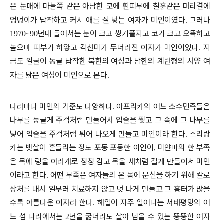
은 눈매에 마늘쪽 같은 아담한 코에 흰피부에 칠흙같은 머리결에
엉덩이가 납작하고 커서 애를 잘 낳는 여자가 미인이였다
그러나
.
년대 들어서는 눈이 크고 쌍거플지고 코가 크고 오뚝하고
1970~90
높으며 피부가 하얗고 각선미가 두더러진 여자가 미인이었다
지
.
금도 얼굴이 동글 납작한 북한의 여성과 남한의 계란형의 서양 여
자를 닮은 여성이 미인으로 본다
.
나라마다 미인의 기준도 다양하다
아프리카의 어느 소수민족들은
.
나무를 둥글게 주걱처럼 만들어서 입술을 찢고 그 속에 그 나무를
넣어 입술을 주걱처럼 튀어 나오게 만들고 미인이라 한다
스리랑
.
카는 뱃살이 흔들리는 정도 포동 포동한 여인이
미얀마의 한 부족
,
은 목에 링을 여러개로 칭칭 감고 목을 새처럼 길게 만들어서 미인
이라고 한다
어떤 부족은 여자들의 온 몸에 문신을 하기 위해 칼로
.
상처를 내서 일부러 치료하지 않고 덧 나게 만들고 그 흉터가 많을
수록 아름다운 여자라 한다
해일이 자주 일어나는 서태평양의 어
.
느 섬 나라에서는
년을 굶더라도 살아 남을 수 있는 뚱뚱한 여자
2