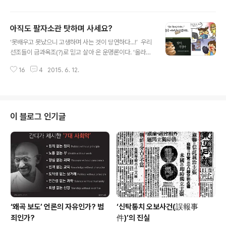
5년이 지난 지금도 그 기억이 생생하게 남아 있다. ‘남과 북
은 나라의 통일문제를 그 주인인 우리 민족끼리 서로 힘을
아직도 팔자소관 탓하며 사세요?
합쳐 자주적으로 해결해 나가기로 하고, 경제협력을 통하
글 내용
여 민족경제를 균형적으로 발전시키고 사회·문화·체육·보
‘못배우고 못났으니 고생하며 사는 것이 당연하다...!’ 우리
건·환경 등 제반 분야의 협력과 교류를 활성화하여 서로의
선조들이 금과옥조(?)로 믿고 살아 온 운명론이다. ‘올라가
신뢰를 다져 나가기로...’ 했던 6·15공동성명은 이념을 초
지 못할 나무는 쳐다보지도말라’, ‘가난은 나랏님도 구제 못
월한 우리민족의 꿈이기도 했다. 그로부터 15년이 지난
16
4
2015. 6. 12.
한다’는 말도 있다. 계급사회, 농업사회도 지나 정보화사회
지금 희망과 기대로 설레이게 했던 6·15공동성명의 정신
가 된 오늘날에는 이런 운명론적 가치관에서 좀 바뀌었을
은 얼마나 실현되고 있는가? 15..
까? 우리 주변 사람들의 살아가는 사람들을 보면 아직
도 운명론에서 벗어나지 못하고 있다. 열심히 일해도 가난
에서 벗어나지 못하는 이유나 양극화문제는 개인의 잘잘못
이 블로그 인기글
이라기보다 사회의 구조적인 모순이 만든 결과라는 것을
알만도 됐건만 운명론자가 된 민초들은 지금도 가난이 ‘못
배우고 못난’ 탓으로 안다. '마음씨 나쁜 것은 용서되어도
얼굴 못생긴 것은 용서 안 된다.’는 농담 아닌 농담이 있다.
어떤 설문조사를 보니 ‘..
‘왜곡 보도’ 언론의 자유인가? 범
‘신탁통치 오보사건(誤報事
죄인가?
件)’의 진실