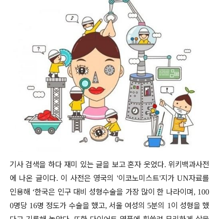
기사 검색을 하다 재미 있는 글을 보고 혼자 웃었다
위키백과사전
.
에 나온 글이다
이 사전은 영국의
이코노미스트
지가
자료를
.
'
'
UN
인용해
한국은 인구 대비 성형수술을 가장 많이 한 나라이며
‘
, 100
명당
명 정도가 수술을 했고
서울 여성의
분의
이 성형을 했
0
16
,
5
1