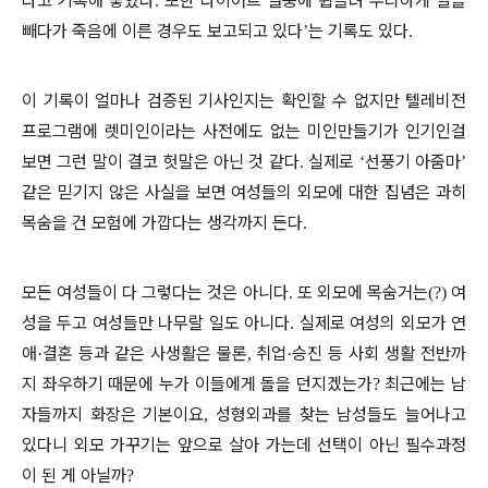
다고 기록해 놓았다
또한 다이어트 열풍에 휩쓸려 무리하게 살을
.
빼다가 죽음에 이른 경우도 보고되고 있다
는 기록도 있다
’
.
이 기록이 얼마나 검증된 기사인지는 확인할 수 없지만 텔레비전
프로그램에 렛미인이라는 사전에도 없는 미인만들기가 인기인걸
보면 그런 말이 결코 헛말은 아닌 것 같다
실제로
선풍기 아줌마
.
‘
’
같은 믿기지 않은 사실을 보면 여성들의 외모에 대한 집념은 과히
목숨을 건 모험에 가깝다는 생각까지 든다
.
모든 여성들이 다 그렇다는 것은 아니다
또 외모에 목숨거는
여
.
(?)
성을 두고 여성들만 나무랄 일도 아니다
실제로 여성의 외모가 연
.
애
결혼 등과 같은 사생활은 물론
취업
승진 등 사회 생활 전반까
·
,
·
지 좌우하기 때문에 누가 이들에게 돌을 던지겠는가
최근에는 남
?
자들까지 화장은 기본이요
성형외과를 찾는 남성들도 늘어나고
,
있다니 외모 가꾸기는 앞으로 살아 가는데 선택이 아닌 필수과정
이 된 게 아닐까
?