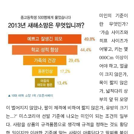
미인의 기준이
란 무엇인가
?
가슴 사이즈와
‘
히프 사이즈가
어떻고
키는 몇
,
이상이
000Cm
어야 하고
얼굴
,
이 크지 않은가
,
목이 짧지 않은
가
넓적다리 상
,
부의 앞 뒤 모양
이 벌어지지 않았나
팔이 체격에 비하여 짧지 않은가
유방의 크기
,
,
는
미스코리아 선발 기준에 나오는 미인이 되는 조건의 일부
...?’
다
사람을 상품의 규격품쯤으로 생각해 규격을 정하는 것도 황당
.
한 일이지만 이러한 기준에 맞는 사람이 아름답다고 딱찌를 붙이