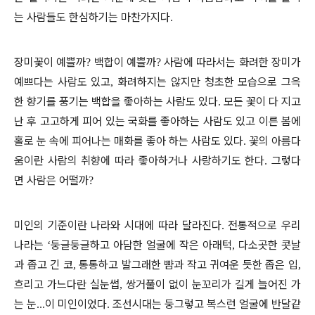
는 사람들도 한심하기는 마찬가지다
.
장미꽃이 예쁠까
백합이 예쁠까
사람에 따라서는 화려한 장미가
?
?
예쁘다는 사람도 있고
화려하지는 않지만 청초한 모습으로 그윽
,
한 향기를 풍기는 백합을 좋아하는 사람도 있다
모든 꽃이 다 지고
.
난 후 고고하게 피어 있는 국화를 좋아하는 사람도 있고 이른 봄에
홀로 눈 속에 피어나는 매화를 좋아 하는 사람도 있다
꽃의 아름다
.
움이란 사람의 취향에 따라 좋아하거나 사랑하기도 한다
그렇다
.
면 사람은 어떨까
?
미인의 기준이란 나라와 시대에 따라 달라진다
전통적으로 우리
.
나라는
둥글둥글하고 아담한 얼굴에 작은 아래턱
다소곳한 콧날
‘
,
과 좁고 긴 코
통통하고 발그래한 뺨과 작고 귀여운 듯한 좁은 입
,
,
흐리고 가느다란 실눈썹
쌍거풀이 없이 눈꼬리가 길게 늘어진 가
,
는 눈
이 미인이었다
조선시대는 둥그렇고 복스런 얼굴에 반달같
...
.