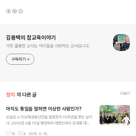
(새창열림)
로그 정보
김용택의 참교육이야기
가장 훌륭한 교사는 아이들을 사랑하는 교사입니다.
구독하기
더보기
정치
의 다른 글
아직도 통일을 말하면 이상한 사람인가?
글 내용
오늘은 6.15남북공동선언을 발표한지 15주년을 맞는 날이
다. 2000년 6월 15일 평양에서 대한민국의 김대중 대통
령과 조선민주주의인민공화국의 김정일 국방위원장이 정
15
6
2015. 6. 15.
상회담을 통해서 발표한 공동 선언은 7천만 동포들에게 1