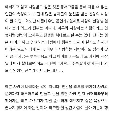
예뻐지고 싶고 사랑받고 싶은 것은 동서고금을 통해 다를 수 없는
인간의 속성이다
그런데 많은 남자들의 눈길을 받는 선망의 대상
.
이 된 미인
외모만 아름다우면 끝인가
실제로 사람이 한평생 살
...
?
아가는데 외모가 전부는 아니다
아무리 사랑하는 사람이라도 인
.
형처럼 선반에 모셔두고 평생을 쳐다보고 살 수는 없다
산다는 것
.
은 아이를 낳고 양육하는 과정에서 행복을 느끼며 살기도 하지만
어려운 일도 만나게 된다
아무리 사랑하는 사람이라도 성격이 맞
.
지 않아 가끔은 부부싸움도 하고 아이들 키우느라 또 가사에 직장
일에 빠져 살다보면 어느 새 흰머리카락과 주름살이 찾아 온다
외
.
모가 인생의 전부가 아니라는 얘기다
.
예쁜 사람이 나쁘다는 말이 아니다
인간을 외모를 평가해 사람의
.
운명까지 좌우하도록 만들고 돈을 벌면 가장 먼저 성형외과부터
찾아가는 외모 가꾸기가 정말 순수하게 예쁘지고 싶은 욕망으로
끝나지 않기에 하는 말이다
외모만 잘 생긴 사람이 살아 가는데 행
.