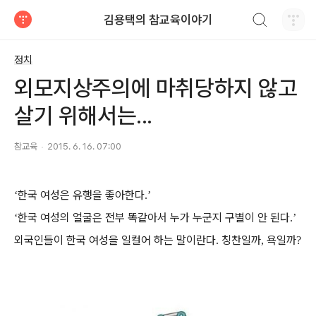
검색하기
김용택의 참교육이야기
티스토리
정치
외모지상주의에 마취당하지 않고
살기 위해서는...
참교육
2015. 6. 16. 07:00
한국 여성은 유행을 좋아한다
‘
.’
한국 여성의 얼굴은 전부 똑같아서 누가 누군지 구별이 안 된다
‘
.’
외국인들이 한국 여성을 일컬어 하는 말이란다
칭찬일까
욕일까
.
,
?