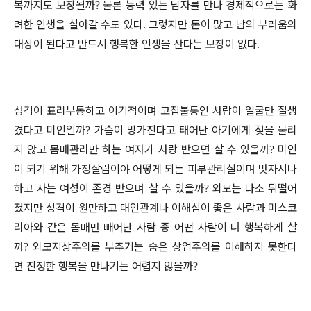
복까지도 보장될까
물론 능력 있는 남자를 만나 경제적으로는 화
?
려한 인생을 살아갈 수도 있다
그렇지만 돈이 많고 남의 부러움의
.
대상이 된다고 반드시 행복한 인생을 산다는 보장이 없다
.
성격이 표리부동하고 이기적이며 고집불통인 사람이 얼굴만 잘생
겼다고 미인일까
가슴이 망가진다고 태어난 아기에게 젖을 물리
?
지 않고 몸매관리만 하는 여자가 사랑 받으면 살 수 있을까
미인
?
이 되기 위해 가정살림이야 어떻게 되든 피부관리실이며 맛자시나
하고 사는 여성이 존경 받으며 살 수 있을까
외모는 다소 뒤떨어
?
졌지만 성격이 원만하고 대인관계나 이해심이 좋은 사람과 미스코
리아와 같은 몸매만 빼어난 사람 중 어떤 사람이 더 행복하게 살
까
외모지상주의를 부추기는 숨은 상업주의를 이해하지 못한다
?
면 진정한 행복을 만나기는 어렵지 않을까
?