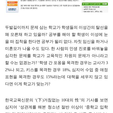
두발길이까지 문제 삼는 학교가 학생들의 이성간의 탈선을
왜 모른채 하고 있을까
?
공부를 해야 할 학생이 이성에 눈
을 떠 집착을 한다면 공부가 될리 없다
.
자칫 임신을 하거나
미혼모가 나올 수도 있다
.
한 사람의 인생 진로를 바꿔놓을
심각한 문제를 학교가 교육적인 차원의 문제가 아니라고
할 수는 없겠는가
? ‘
학생 간 포옹을 목격한 경우는 교사가
3
2%
나 되고
,
키스를 목격한 경우
18%,
심지어 수업 중 애정
표현을 목격한 경우도
15%
라는데 대책을 세우지 않고 있
다면 이게 학교가 맞는가
?
한국교육신문의
‘(
下
)
거침없는
10
대의
性
’
의 기사를 보면
심지어
‘
성관계를 해본 청소년 절반 이상이
‘
중학교 입학