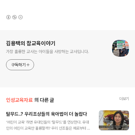
(새창열림)
로그 정보
김용택의 참교육이야기
가장 훌륭한 교사는 아이들을 사랑하는 교사입니다.
구독하기
더보기
인성교육자료
의 다른 글
탈무드..? 우리조상들의 육아법이 더 놀랍다
글 내용
‘어린이 교육’ 하면 유대인들의 ‘탈무드’를 연상한다. 유대
인의 어린이 교육만 훌륭할까? 우리 선조들은 예로부터 놀
라운 육아교육을 실처하며 양육했지만 식민지시대를 겪으