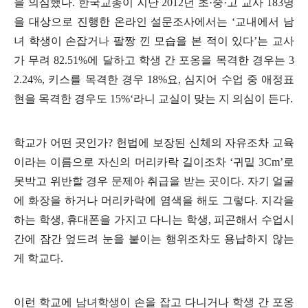
을 의심했다
.
한국교총이 지난
2012
년 초
·
중
·
고 교사
183
명
을 대상으로 진행한 온라인 설문조사에서는
‘
교내에서 남
녀 학생이 손잡거나 팔짱 낀 모습을 본 적이 있다
’
는 교사
가 무려
82.51%
에 달하고 학생 간 포옹을 목격한 경우는
3
2.24%,
키스를 목격한 경우
18%
요
,
심지어 수업 중 애정표
현을 목격한 경우도
15%‘
라니 교실이 맞는 지 의심이 든다
.
학교가 어떤 곳인가
?
헌법에 보장된 신체의 자유조차 교육
이라는 이름으로 자신의 머리카락 길이조차
‘
귀밑
3Cm’
로
못박고 위반할 경우 문제아 취급을 받는 곳이다
.
자기 얼굴
에 화장을 하거나 머리카락에 염색을 해도 그렇다
.
지각을
하는 학생
,
휴대폰을 가지고 다니는 학생
,
피곤해서 수업시
간에 잠간 엎드려 눈을 붙이는 행위조차도 용납하지 않는
게 학교다
.
이런 학교에 남녀학생이 손을 잡고 다니거나 학생 간 포옹