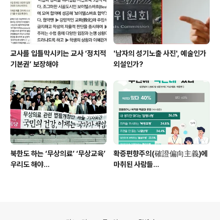
교사를 입틀막시키는 교사 ‘정치적
'남자의 성기노출 사진', 예술인가
기본권’ 보장해야
외설인가?
북한도 하는 ‘무상의료’ ‘무상교육’
확증편향주의(確證偏向主義)에
우리도 해야...
마취된 사람들...
의안내