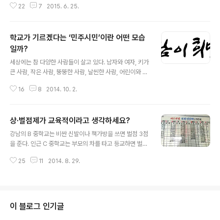
22
7
2015. 6. 25.
면서 우리의 전통적인 훌륭한 육아법은 사라지고 근대화과
정에서 아이들을 사교육시장에 맡겨 남의 손에 맡겨 키우
게 된다. 지난 2013년, EBS 다큐프라임 오래된 미래 전통
학교가 기르겠다는 ‘민주시민’이란 어떤 모습
육아의 비밀>이 소개한 단동십훈(단동치기 십계훈檀童治
基 十戒訓의 줄임말)이 전하는 우리나라 전통 육아법을
일까?
글 내용
보면 놀랍고 신기하다. ‘깍꿍“이란 말은 모르는 사람은 아
세상에는 참 다양한 사람들이 살고 있다. 남자와 여자, 키가
마 없을 것이다. 자녀를 기르면서 혹은 이웃 아이들을 귀여
큰 사람, 작은 사람, 뚱뚱한 사람, 날씬한 사람, 어린이와 젊
워서 어룰 때 마주보며 하는 말, ’깍꿍‘. “깍꿍”이라는 말은
은이, 노인... 과 같이 외모와 생김새가 각양각색이다. 그런
’각궁‘의 된소리 발음으로 ’몸을 깨달으라는 ‘覺躬’이라는
16
8
2014. 10. 2.
가 하면 부지런한 사람, 개으른 사람, 똑똑한 사람, 멍청한
말이다. 이 말은 ‘자신을 깨달아..
사람, 성미가 급한 사람, 느긋한 사람, 다정다감한 사람, 무
정한 사람, 통이 큰 사람, 소심한 사람, 이해관계에 민감한
상·벌점제가 교육적이라고 생각하세요?
사람, 너그러운 사람... 이렇게 따지자면 외모만큼이나 또
글 내용
다른 모습의 사람들이 함께 살고 있다. 능력면에서 봐도 계
강남의 B 중학교는 비싼 신발이나 책가방을 쓰면 벌점 3점
산에 빠른 사람이 있는가 하면 어휘력에 뛰어난 사람도 있
을 준다. 인근 C 중학교는 부모의 차를 타고 등교하면 벌점
다. 논리적인 사람도 있는가 하면 좋은 게 좋다는 두루뭉술
1점을 매긴다. 친구의 흡연 사실을 알리는 등 아이들끼리는
한 사람도 있다. 대화와 타협으로 상대방을 이해하고 설득
25
11
2014. 8. 29.
이른바 ‘고자질’이라고 생각하는 일을 하면 상점을 주는 학
할 줄 아는 사람이 있는가 하면 자기생각만 옳다는 고집불
교도 많다. 상급학교에 진학할 때 불리할까 봐 일종의 ‘그린
통도 ..
마일리지 세탁’를 세탁하는 경우도 있다. “벌점이 쌓인 아
이가 자신의 돈을 마치 주운 것처럼 속여 교사에게 가져다
줘 상점을 받은 사례도 있다.”(서울신문) 오는 9원 1일부
이 블로그 인기글
터 경기도 교육감의 ‘상·벌점제’가 수구세력들의 집중포화