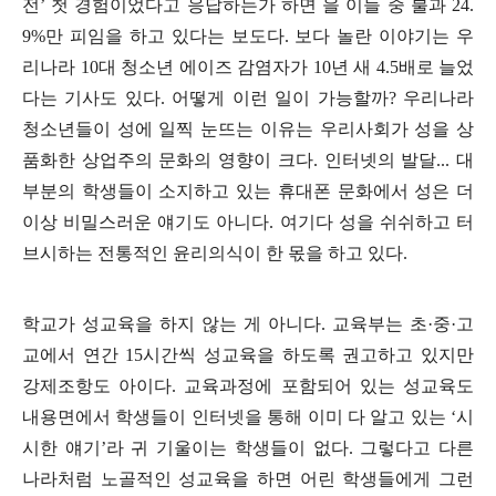
전
’
첫 경험이었다고 응답하는가 하면 을 이들 중 불과
24.
9%
만 피임을 하고 있다는 보도다
.
보다 놀란 이야기는 우
리나라
10
대 청소년 에이즈 감염자가
10
년 새
4.5
배로 늘었
다는 기사도 있다
.
어떻게 이런 일이 가능할까
?
우리나라
청소년들이 성에 일찍 눈뜨는 이유는 우리사회가 성을 상
품화한 상업주의 문화의 영향이 크다
.
인터넷의 발달
...
대
부분의 학생들이 소지하고 있는 휴대폰 문화에서 성은 더
이상 비밀스러운 얘기도 아니다
.
여기다 성을 쉬쉬하고 터
브시하는 전통적인 윤리의식이 한 몫을 하고 있다
.
학교가 성교육을 하지 않는 게 아니다
.
교육부는 초
·
중
·
고
교에서 연간
15
시간씩 성교육을 하도록 권고하고 있지만
강제조항도 아이다
.
교육과정에 포함되어 있는 성교육도
내용면에서 학생들이 인터넷을 통해 이미 다 알고 있는
‘
시
시한 얘기
’
라 귀 기울이는 학생들이 없다
.
그렇다고 다른
나라처럼 노골적인 성교육을 하면 어린 학생들에게 그런