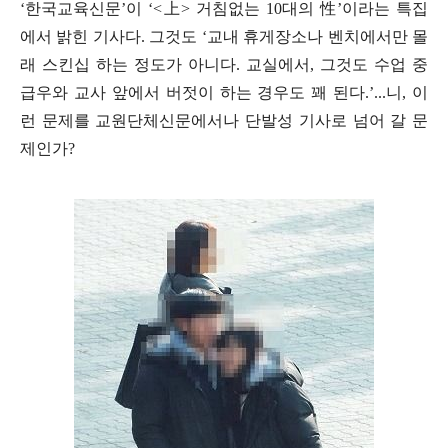
‘
한국교육신문
’
이
‘<
上
>
거침없는
10
대의
性
’
이라는 특집
에서 밝힌 기사다
.
그것도
‘
교내 휴게장소나 벤치에서만 몰
래 스킨십 하는 정도가 아니다
.
교실에서
,
그것도 수업 중
급우와 교사 앞에서
버젓이 하는 경우도 꽤 된다
.’
...니,
이
런 문제를 교원단체신문에서나 단발성 기사로 넘어 갈 문
제인가
?