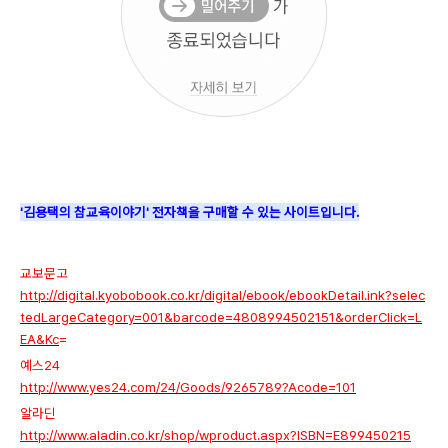
'김용택의 참교육이야기'
전자책을 구매할 수 있는 사이트입니다.
교보문고
http://digital.kyobobook.co.kr/digital/ebook/ebookDetail.ink?selec
tedLargeCategory=001&barcode=4808994502151&orderClick=L
EA&Kc
=
예스24
http://www.yes24.com/24/Goods/9265789?Acode=101
알라딘
http://www.aladin.co.kr/shop/wproduct.aspx?ISBN=E899450215