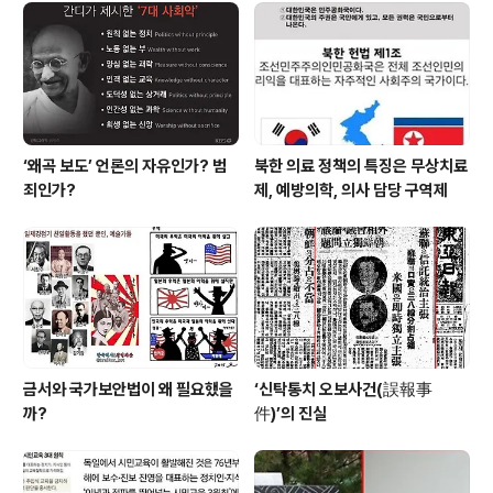
를 당하고 있다. 진보교육감들의 정책에 흠집내기를 일삼
아 오던 조중동과 수구세력 그리고 교원단체인 교총까지
나서서 상벌점제가 시행되면 "학생 지도 방안이 사라지게
됐다"며 반발하고 있다. ..
‘왜곡 보도’ 언론의 자유인가? 범
북한 의료 정책의 특징은 무상치료
죄인가?
제, 예방의학, 의사 담당 구역제
금서와 국가보안법이 왜 필요했을
‘신탁통치 오보사건(誤報事
까?
件)’의 진실