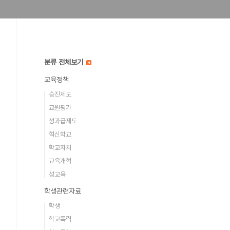
분류 전체보기
교육정책
승진제도
교원평가
성과급제도
혁신학교
학교자치
교육개혁
성교육
학생관련자료
학생
학교폭력