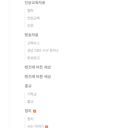
인성교육자료
철학
인성교육
진로
방송자료
교육뉴스
경남 CBS 시사 포커스
방송원고
렌즈에 비친 세상
렌즈에 비췬 세상
종교
기독교
불교
정치
정치
사는 이야기