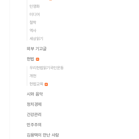
민영화
미디어
철학
역사
세상읽기
외부 기고글
헌법
우리헌법읽기국민운동
개헌
헌법교육
시와 음악
정치경제
건강관리
민주주의
김용택이 만난 사람