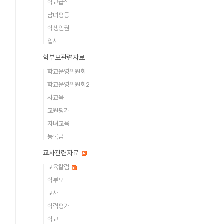
학교급식
남녀평등
학생인권
입시
학부모관련자료
학교운영위원회
학교운영위원회2
사교육
교원평가
자녀교육
등록금
교사관련자료
교육칼럼
학부모
교사
학력평가
학교