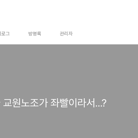
치로그
방명록
관리자
 교원노조가 좌빨이라서...?