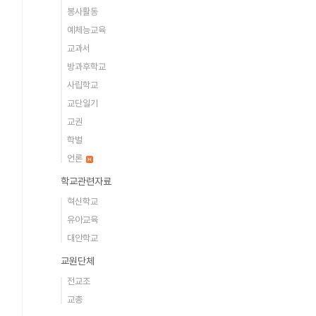
봉사활동
예체능교육
교과서
방과후학교
사립학교
교단일기
교권
학벌
언론
학교관련자료
혁신학교
유아교육
대안학교
교원단체
전교조
교총