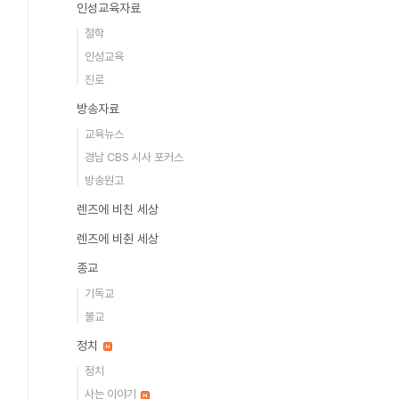
인성교육자료
철학
인성교육
진로
방송자료
교육뉴스
경남 CBS 시사 포커스
방송원고
렌즈에 비친 세상
렌즈에 비췬 세상
종교
기독교
불교
정치
정치
사는 이야기