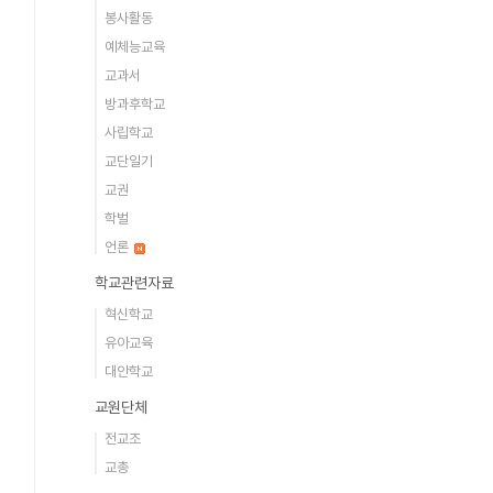
봉사활동
예체능교육
교과서
방과후학교
사립학교
교단일기
교권
학벌
언론
학교관련자료
혁신학교
유아교육
대안학교
교원단체
전교조
교총