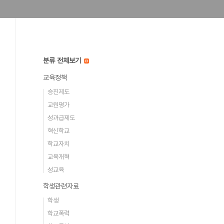
분류 전체보기
교육정책
승진제도
교원평가
성과급제도
혁신학교
학교자치
교육개혁
성교육
학생관련자료
학생
학교폭력