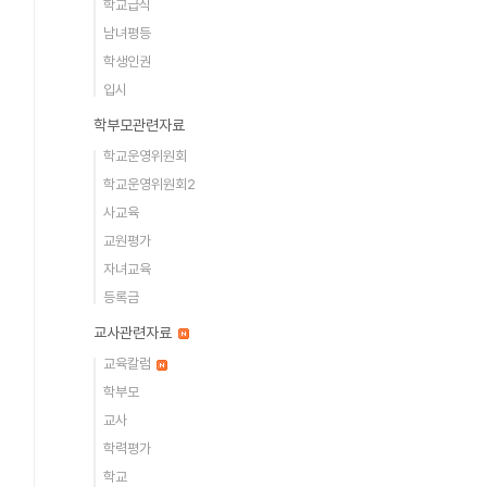
학교급식
남녀평등
학생인권
입시
학부모관련자료
학교운영위원회
학교운영위원회2
사교육
교원평가
자녀교육
등록금
교사관련자료
교육칼럼
학부모
교사
학력평가
학교