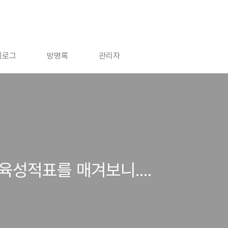
치로그
방명록
관리자
육성적표를 매겨보니....