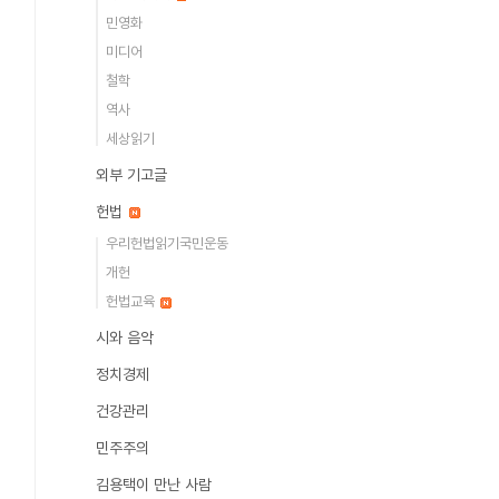
민영화
미디어
철학
역사
세상읽기
외부 기고글
헌법
우리헌법읽기국민운동
개헌
헌법교육
시와 음악
정치경제
건강관리
민주주의
김용택이 만난 사람