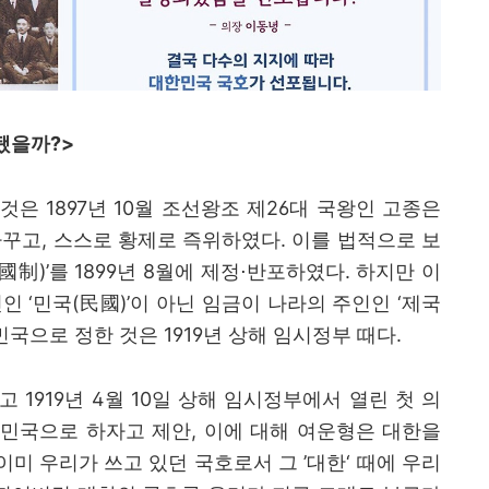
 됐을까
?>
 것은
1897
년
10
월 조선왕조 제
26
대 국왕인 고종은
바꾸고
,
스스로 황제로 즉위하였다
.
이를 법적으로 보
國制
)’
를
1899
년
8
월에 제정
⋅
반포하였다
.
하지만 이
민인
‘
민국
(
民國
)’
이 아닌 임금이 나라의 주인인
‘
제국
민국으로 정한 것은
1919
년 상해 임시정부 때다
.
기고
1919
년
4
월
10
일 상해 임시정부에서 열린 첫 의
한민국으로 하자고 제안
,
이에 대해 여운형은 대한을
이미 우리가 쓰고 있던 국호로서 그
’
대한
‘
때에 우리