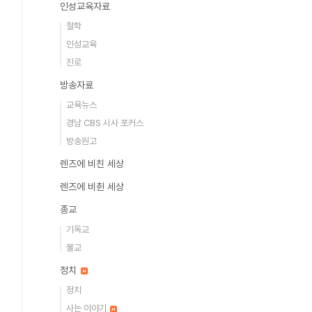
인성교육자료
철학
인성교육
진로
방송자료
교육뉴스
경남 CBS 시사 포커스
방송원고
렌즈에 비친 세상
렌즈에 비췬 세상
종교
기독교
불교
정치
정치
사는 이야기