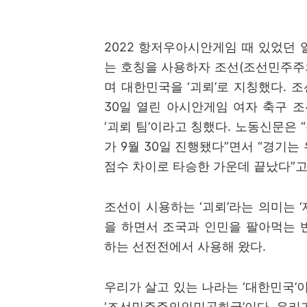
2022
항저우아시안게임 때 있었던 
는 호칭을 사용하자 조선
(
조선민주주
며 대한민국을
‘
괴뢰
’
로 지칭했다
.
조
30
일 열린 아시안게임 여자 축구 
‘
괴뢰 팀
’
이라고 칭했다
.
노동신문은
“
가
9
월
30
일 진행됐다
”
면서
“
경기는
점수 차이로 타승한 가운데 끝났다
”
고
조선이 시용하는
‘
괴뢰
’
라는 의미는
‘
을 하면서 조국과 인민을 팔아먹는 
하는 선전전에서 사용해 왔다
.
우리가 살고 있는 나라는
‘
대한민국
’
‘
조선민주주의인민공화국
’
이다
.
우리가