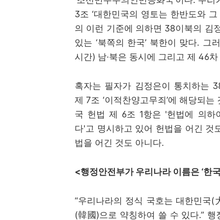
3
조
‘
대한민국의 영토는 한반도와 그
의 이런 기준에 의하면
38
이북의 김
있는
‘
북쪽의 한국
’
북한이 맞다
.
그러
시간
)
남
·
북은 동시에 그리고 제
46
차
혹자는 필자가 김정은이 통치하는
3
제
7
조
‘
이적찬양고무죄
’
에 해당되는 
국 헌법 제
6
조
1
항은
'
헌법에 의하
다
'
고 명시하고 있어 헌법을 어긴 것
법을 어긴 것도 아니다
.
<
행정안전부가 우리나라 이름은
‘
한
“
우리나라의 정식 국호는 대한민국
(
(
韓國
)
으로 약칭하여 쓸 수 있다
.”
행