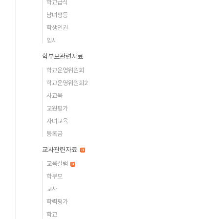
학교급식
남녀평등
학생인권
입시
학부모관련자료
학교운영위원회
학교운영위원회2
사교육
교원평가
자녀교육
등록금
교사관련자료
교육칼럼
학부모
교사
학력평가
학교