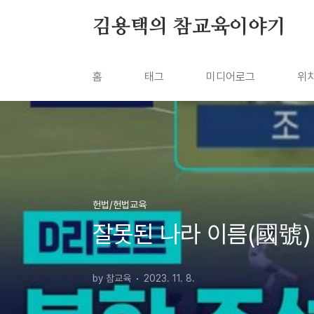
본문 바로가기
김용택의 참교육이야기
홈
태그
미디어로그
위
헌법/헌법교육
잘못된 나라 이름(國號) 
by 참교육
2023. 11. 8.