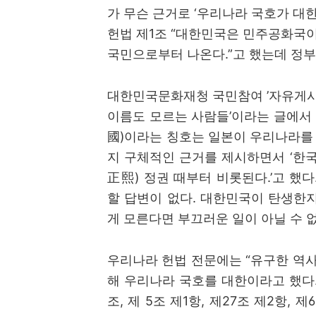
가 무슨 근거로
‘
우리나라 국호가 대
헌법 제
1
조
“
대한민국은 민주공화국
국민으로부터 나온다
.”
고 했는데 정
대한민국문화재청 국민참여
’
자유게
이름도 모르는 사람들
’
이라는 글에서
國
)
이라는 칭호는 일본이 우리나라를
지 구체적인 근거를 제시하면서
‘
한
正熙
)
정권 때부터 비롯된다
.’
고 했다
할 답변이 없다
.
대한민국이 탄생한
게 모른다면 부끄러운 일이 아닐 수 
우리나라 헌법 전문에는
“
유구한 역사
해 우리나라 국호를 대한이라고 했다
조
,
제
5
조 제
1
항
,
제
27
조 제
2
항
,
제
6