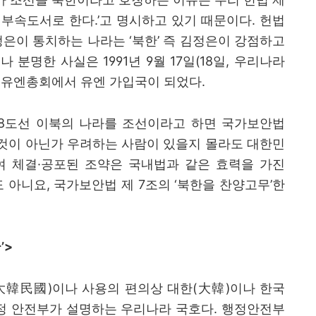
 부속도서로 한다
.’
고 명시하고 있기 때문이다
.
헌법
정은이 통치하는 나라는
‘
북한
’
즉 김정은이 강점하고
나 분명한 사실은
1991
년
9
월
17
일
(18
일
,
우리나라
 유엔총회에서 유엔 가입국이 되었다
.
8
도선 이북의 나라를 조선이라고 하면 국가보안법
것이 아닌가 우려하는 사람이 있을지 몰라도 대한민
여 체결
·
공포된 조약은 국내법과 같은 효력을 가진
도 아니요
,
국가보안법 제
7
조의
‘
북한을 찬양고무
’
한
국
’>
大韓民國
)
이나 사용의 편의상 대한
(
大韓
)
이나 한국
정 안전부가 설명하는 우리나라 국호다
.
행정안전부