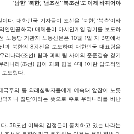
‘
남한
’ ‘
북한
’, ‘
남조선
’ ‘
북조선
’
도 이제 바뀌어야
일이다
.
대한민국 기자들이 조선을
‘
북한
’, ‘
북측
’
이라
의인민공화국
)
매체들이 아시안게임 경기를 보도하
선 노동당 기관지 노동신문은
10
월
1
일 자
3
면에서
조선과 북한의
8
강전을 보도하며 대한민국 대표팀을
우리나라
(
조선
)
팀과 괴뢰 팀 사이의 준준결승 경기
 우리나라
(
조선
)
팀이 괴뢰 팀을
4
대
1
이란 압도적인
 보도했다
.
제국주의 등 외래침략자들에게 예속돼 앞잡이 노릇
반역자나 집단
’
이라는 뜻으로 주로 우리나라를 비난
이다
. 38
도선 이북의 김정은이 통치하고 있는 나라는
 조선을 북한이라고 호칭하는 이유는 우리 헌법 제