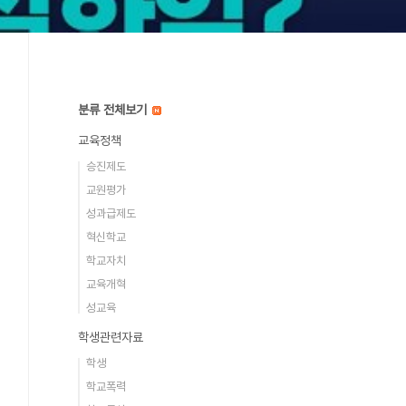
분류 전체보기
교육정책
승진제도
교원평가
성과급제도
혁신학교
학교자치
교육개혁
성교육
학생관련자료
학생
학교폭력