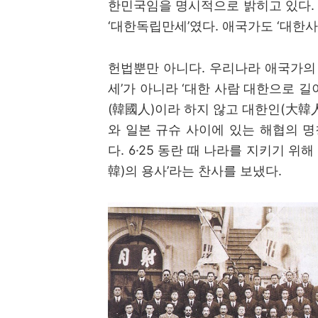
한민국임을 명시적으로 밝히고 있다
.
‘
대한독립만세
’
였다
.
애국가도
‘
대한사
헌법뿐만 아니다
.
우리나라 애국가의
세
’
가 아니라
‘
대한 사람 대한으로 길
(
韓國人
)
이라 하지 않고 대한인
(
大韓
와 일본 규슈 사이에 있는 해협의 
다
. 6·25
동란 때 나라를 지키기 위해
韓
)
의 용사
’
라는 찬사를 보냈다
.