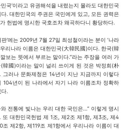
한민국
’
이라고 유권해석을 내렸는지 몰라도 대한민국
이다
.
대한민국의 주권은 국민에게 있고
,
모든 권력은
부가 헌법에 명시한 국호조차 왜곡하다니 황당하다
.
시판
’
에는
2009
년
7
월
27
일 최성철이라는 분이
‘
나라
 우리나라 이름은 대한민국
(
大韓民國
)
이다
.
한국
(
韓
 깔보는 뜻에서 부르는 말이다
.”
라는 주장을 여러 가
국
(
韓國
)
이라는 말이 널리 쓰이게 된 것은 박정희
(
朴
.
그러나 문화제청은
14
년이 지난 지금까지 이렇다
지
104
년이 된 나라에서 자기 나라 이름조차 정확하
없다
.
와 전통에 빛나는 우리 대한 국민은
...”
이렇게 명시
.
또 대한민국헌법 제
1
조
,
제
2
조 제
1
항
,
제
3
조
,
제
4
0
조 제
2
항
,
제
119
조 제
1
항에서 우리나라 이름이 대