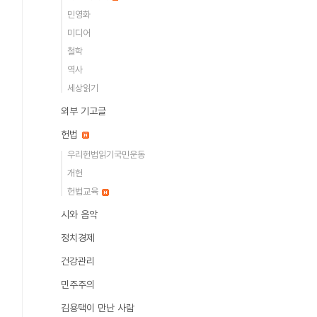
민영화
미디어
철학
역사
세상읽기
외부 기고글
헌법
우리헌법읽기국민운동
개헌
헌법교육
시와 음악
정치경제
건강관리
민주주의
김용택이 만난 사람