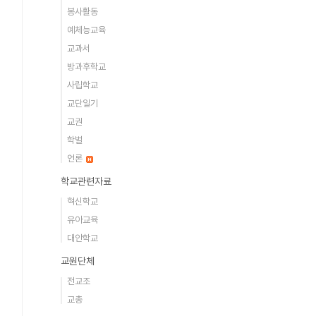
봉사활동
예체능교육
교과서
방과후학교
사립학교
교단일기
교권
학벌
언론
학교관련자료
혁신학교
유아교육
대안학교
교원단체
전교조
교총