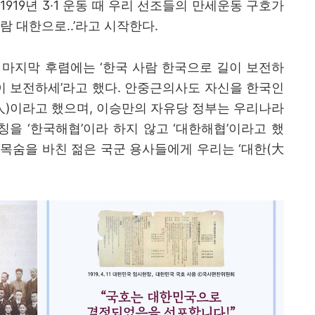
 1919
년
3·1
운동 때 우리 선조들의 만세운동 구호가
람 대한으로
..’
라고 시작한다
.
 마지막 후렴에는
‘
한국 사람 한국으로 길이 보전하
이 보전하세
’
라고 했다
.
안중근의사도 자신을 한국인
人
)
이라고 했으며
,
이승만의 자유당 정부는 우리나라
명칭을
‘
한국해협
’
이라 하지 않고
‘
대한해협
’
이라고 했
 목숨을 바친 젊은 국군 용사들에게 우리는
‘
대한
(
大