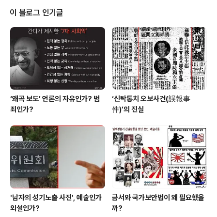
게 고달프고 힘들게 살까?” 이런 생각에 잠길 때도 있다. 살
이 블로그 인기글
아가면서 괴롭고 어처구니없는 일을 당하거나 계획한 일이
뜻대로 되지 않을 땐 ‘죽고 싶다’'는 생각도 하기도 한다. 청
소년기에 ‘자신의 삶에 대해 계획을 세우고 바르게 사는 삶
은 어떤 것인가?’, ‘사람답게 사는 길은 어떻게 사는가..
‘왜곡 보도’ 언론의 자유인가? 범
‘신탁통치 오보사건(誤報事
죄인가?
件)’의 진실
'남자의 성기노출 사진', 예술인가
금서와 국가보안법이 왜 필요했을
외설인가?
까?