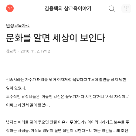
검색하기
김용택의 참교육이야기
티스토리
인성교육자료
문화를 알면 세상이 보인다
참교육
2010. 11. 2. 19:12
김종서라는 가수가 머리를 닿아 여자처럼 묶었다고 T.V에 출연을 정지 당한
일이 있었다.
보수적인 남정네들은 '어물전 망신은 꼴두기가 다 시킨다'거니 '사네 자식이...'
어쩌고 하면서 말이 많았다.
남자는 머리를 닿아 묶으면 안될 이유가 무엇인가? 아이러니하게도 보수를 주
장하는 사람들. 아직도 암닭이 울면 집안이 망한다느니 하는 양반들... 왜 조선