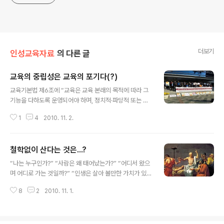
더보기
인성교육자료
의 다른 글
교육의 중립성은 교육의 포기다(?)
글 내용
교육기본법 제6조에 “교육은 교육 본래의 목적에 따라 그
기능을 다하도록 운영되어야 하며, 정치적·파당적 또는 개
인적 편견을 전파하기 위한 방편으로 이용되어서는 아니
1
4
2010. 11. 2.
된다. 국가와 지방자치단체가 설립한 학교에서는 특정한
종교를 위한 종교교육을 하여서는 아니 된다.”라고 교육의
중립성을 명시하고 있다. 이 법 조항에 근거해 민주노동당
철학없이 산다는 것은...?
후원금을 낸 전교조 교사에게 해임, 정직 등 중징계 처분이
글 내용
내려지고 있다. 교육의 중립성은 정말 가능하기나 할까? 우
“나는 누구인가?” “사람은 왜 태어났는가?” “어디서 왔으
리나라 교육법 제74조 3항에는 '교원은 특정 정당이나 정
며 어디로 가는 것일까?” “인생은 살아 볼만한 가치가 있는
파를 위하여 학생을 이용하여서는 아니된다' 우리나라 교
것일까?”, “죽은 후의 사후세계는 정말 있을까?” “영혼이
육법 제73조 3항이다. 교육부는 이 조항을 적용 민주노동
8
2
2010. 11. 1.
나 신이란 것이 과연 존재 하는가?”... 살다가 힘들 때면 가
당 후원금을 낸 전교조 교사 징계를 강행하고 있다. 교육의
끔 이런 회의에 젖을 때가 있다. “남들은 다 행복하게 사는
중립성은 가능하기나할까? 선언적인 ..
데 나만 왜 이렇게 힘들게 살아야 하는가?” “어떤 사람은
좋은 가정에 태어나 부족한 것 없이 사는 데, 나는 왜 이렇