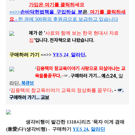
가입은
여기를
클릭하
세요
==>>
손바닥헌법책을
구입하실 분
은
여기를 클릭하세
요
-
한 권에 500원의 후원금으로 보급하고 있습니다
제가 쓴 '
사료와 함께 보는 한국 현대사 자료
'입니다.
전자책으로 나왔습니다.
집
구매하러 가기
==>>
YES 24
알라딘
,
김용택의 참교육이야기 사랑으로 되살아나는 교
「
육을를꿈꾸다
-
☞. 구매하러 가기...
예스24,
알
」
북큐브
라딘
,
-
☞.
김용택의 참교육이야기 교육의 정상화를 꿈꾸다
「
」
구매하러 가기...
교보
생각비행이 발간
한 1318시리즈 '묵자 이게 겸애
(兼愛)다'(생각비행) - 구매하기
YES 24
,
알라딘