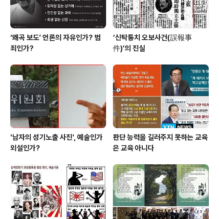
‘왜곡 보도’ 언론의 자유인가? 범
‘신탁통치 오보사건(誤報事
죄인가?
件)’의 진실
'남자의 성기노출 사진', 예술인가
판단 능력을 길러주지 못하는 교육
외설인가?
은 교육 아니다