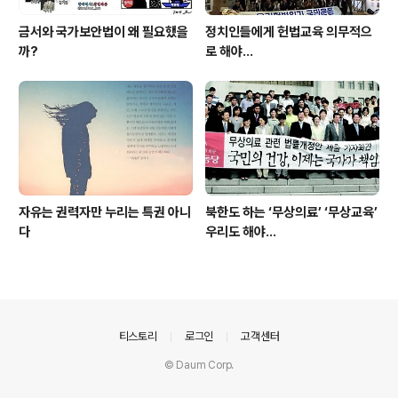
금서와 국가보안법이 왜 필요했을
정치인들에게 헌법교육 의무적으
까?
로 해야…
자유는 권력자만 누리는 특권 아니
북한도 하는 ‘무상의료’ ‘무상교육’
다
우리도 해야...
의안내
티스토리
로그인
고객센터
© Daum Corp.