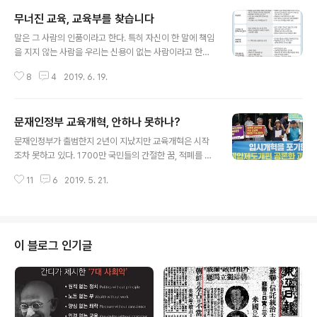
무너진 교육, 교육부를 찾습니다
글 내용
말은 그 사람의 인품이라고 한다. 특히 자신이 한 말에 책임
을 지지 않는 사람을 우리는 신용이 없는 사람이라고 한다.
필부필부(匹夫匹婦)도 그렇거니와 하물며 나라를 경영하
8
4
2019. 6. 19.
는 대통령이 국민들에게 한 약속을 지키는가 여부는 대통
령의 신뢰와 자질이 걸린 문제다. 우선 당선되고 보자는 공
약(空約) 때문일까? 정치인들의 공약(公約)이란 지켜도
문재인정부 교육개혁, 안하나 못하나?
되고 안 지켜도 된 것처럼 믿고 있는 사람들이 늘어나고 있
글 내용
다. 1. 국가가 교육을 완전히 책임지는 시대를 만들겠습니
문재인정부가 출범한지 2년이 지났지만 교육개혁은 시작
다.-국가부담 공교육비 비중 OECD평균까지 - 중앙정부
조차 못하고 있다. 1700만 국민들의 간절한 꿈, 적폐를 청
가 누리과정을 책임지겠습니다. 고등학교까지의무 교육을
산하고 나라를 나라답게 만들겠다고 출범한 문재인정부는
추진하겠습니다2. 무너지는 교육사다리를 다시 세우겠습
11
6
2019. 5. 21.
왜 교육개혁을 시작도 하지 않고 있는가? 입시제도를 개혁
니다. - 외국어자사고일반고국제고를 일반고로 전환하고
하고 학력·출신학교에 따른 차별을 금지하는 법만 만들면...
모든 대학에서 기회균등형 의무화 기업 블라인드 ..
인공지능시대에 아날로그 교육을 하는 후진성을 벗을 수
있다는 것은 삼척동자도 다 안다. 그런데 왜 문재인 대통령
은 교육개혁에 손도 데지 않고 구경만 하고 있는가? “우리
이 블로그 인기글
는 시험 안 봐요. 대학에 가는 시험이 없어요. 오스트리아는
고등학교 졸업하기가 힘들어서 한번 졸업하면 마음대로 어
디든지 들어갈 수 있어요. 그리고 그런 랭킹도 없어요. 좋은
대학교 나쁜 대학교.. 그런 것도 없고, 그래서 저 같은 경우
는 3개의 대학에서 동시에..