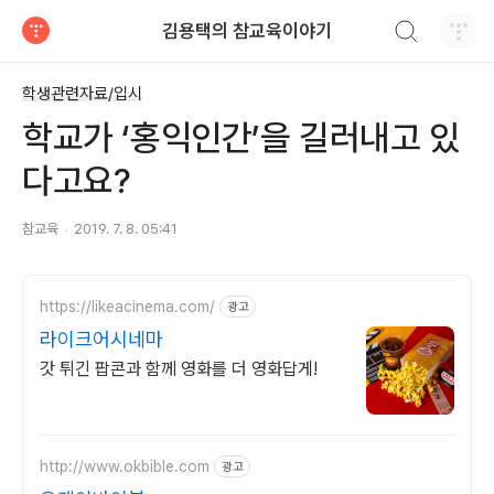
검색하기
김용택의 참교육이야기
티스토리
학생관련자료/입시
학교가 ‘홍익인간’을 길러내고 있
다고요?
참교육
2019. 7. 8. 05:41
https://likeacinema.com/
광고
라이크어시네마
갓 튀긴 팝콘과 함께 영화를 더 영화답게!
http://www.okbible.com
광고