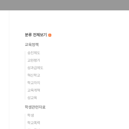
분류 전체보기
교육정책
승진제도
교원평가
성과급제도
혁신학교
학교자치
교육개혁
성교육
학생관련자료
학생
학교폭력