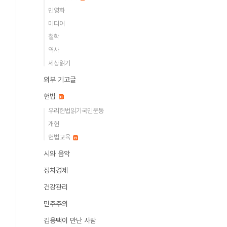
민영화
미디어
철학
역사
세상읽기
외부 기고글
헌법
우리헌법읽기국민운동
개헌
헌법교육
시와 음악
정치경제
건강관리
민주주의
김용택이 만난 사람