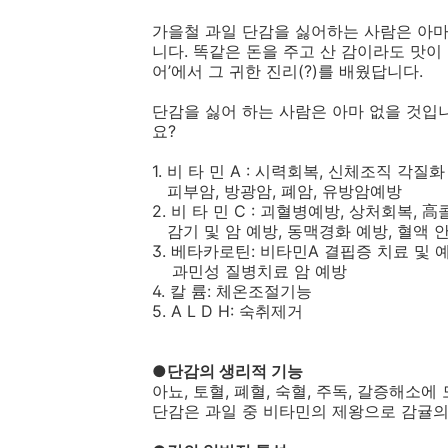
가을철 과일 단감을 싫어하는 사람은 아마
니다. 똑같은 돈을 주고 산 감이라도 맛이 
어’에서 그 귀한 진리(?)를 배웠답니다.
단감을 싫어 하는 사람은 아마 없을 것입니
요?
1. 비 타 민 A : 시력회복, 신체조직 각질
피부암, 방광암, 폐암, 유방암예방
2. 비 타 민 C : 괴혈병예방, 상처회복, 
감기 및 암 예방, 동맥경화 예방, 혈액 
3. 베타카로틴: 비타민A 결핍증 치료 및 예
과민성 질병치료 암 예방
4. 칼 륨: 체온조절기능
5. A L D H: 숙취제거
●단감의 생리적 기능
아뇨, 토혈, 폐혈, 숙혈, 주독, 갈증해소에
단감은 과일 중 비타민의 제왕으로 감귤의 