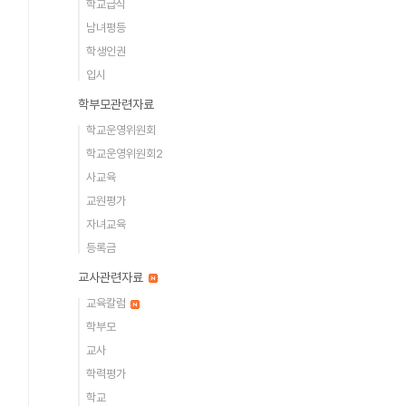
학교급식
남녀평등
학생인권
입시
학부모관련자료
학교운영위원회
학교운영위원회2
사교육
교원평가
자녀교육
등록금
교사관련자료
교육칼럼
학부모
교사
학력평가
학교