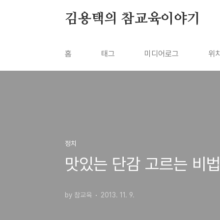
본문 바로가기
김용택의 참교육이야기
홈
태그
미디어로그
위
정치
맛있는 단감 고르는 비법
by 참교육
2013. 11. 9.