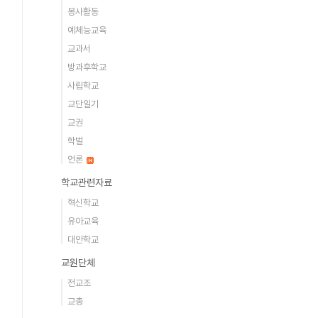
봉사활동
예체능교육
교과서
방과후학교
사립학교
교단일기
교권
학벌
언론
학교관련자료
혁신학교
유아교육
대안학교
교원단체
전교조
교총