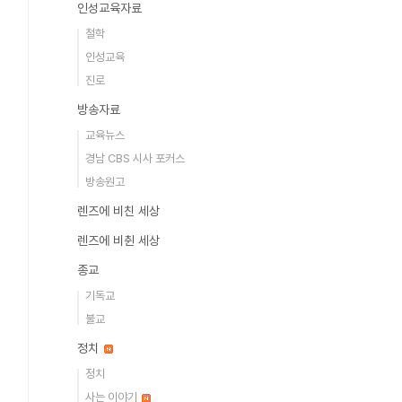
인성교육자료
철학
인성교육
진로
방송자료
교육뉴스
경남 CBS 시사 포커스
방송원고
렌즈에 비친 세상
렌즈에 비췬 세상
종교
기독교
불교
정치
정치
사는 이야기