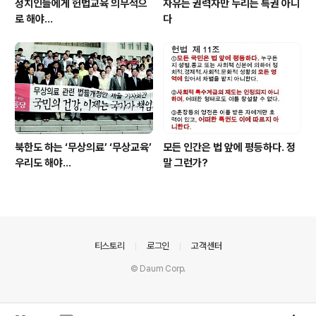
정치인들에게 헌법교육 의무적으
자유는 권력자만 누리는 특권 아니
로 해야…
다
북한도 하는 ‘무상의료’ ‘무상교육’
모든 인간은 법 앞에 평등하다. 정
우리도 해야...
말 그런가?
의안내
티스토리
로그인
고객센터
© Daum Corp.