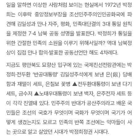
일을 말하면 이상한 사람처럼 보이는 현실에서
1972
년 박정
희는 이후락 중앙정보부장을 조선민주주의인민공화국에 파
견해 김일성과 만나 자주
,
평화
,
민족대단결의
3
대 통일 원칙
을 제정한
7·4
남북 공동 성명을 발표한다
.
박정희가 통일을
위한 간절한 민족의 소원을 이루기 위해서일까
?
역대 남북정
상이 집접 만나 합의
·
발표한 공동선언만 해도
4
차례다
.
지금도 평안북도 묘향산 입구에 있는 국제친선전람관에는 박
정희
·
전두환
‘
반공대통령
’
김일성주석에게 보낸 은
(
銀
)
담배
함과 재떨이 세트
,
은칠보 꽃병
▲
전두환대통령이 보낸 다기
세트
,
금수저
▲
노태우대통령이 보낸 백자
,
은주전자 세트 등
이 각각 진열돼 있다
.
민주주의 반대가 공산주의라고 배운 국
민들은 조선의 국호가 무엇이며 국화가 무엇이며 국기가 어
떻게 생겼는지도 모르고 민족의 반쪽 조선에는 악마들이 사
는 곳으로 알고 살았던 시대가 박정희정권 시대다
.