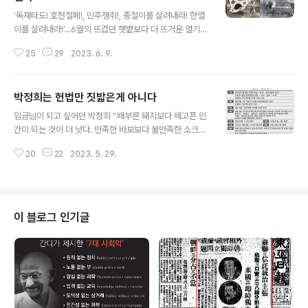
글 내용
‘독재타도! 호헌철폐!, 민주쟁취!, 종철이를 살려내라! 한열
이를 살려내라!’...6월의 뜨겁던 햇볕보다 더 뜨거운 열기가
전국의 22개 도시에서 24만명이 동시다발적으로 외친 구
25
29
2023. 6. 9.
호다. 1987년 6월 10일 ‘박종철 고문 살인, 은폐조작 규
탄’ 및 ‘민주헌법 쟁취 범국민대회’로부터 6월 29일 노태
우민주정의당 대통령 후보의 6·29특별선언에 이르기까지
박정희는 헌법만 짓밟은게 아니다
400~500만 국민들이 4·13 호헌조치철폐, 민주헌법쟁취
글 내용
등을 요구하며 전국에서 들불처럼 일어났던 민주화운동을
임금님이 되고 싶어던 박정희 “배부른 돼지보다 배고픈 인
일컬어 우리는 6월 항쟁이라고 한다. 우리가 사는 이 땅, 우
간이 되는 것이 더 낫다. 만족한 바보보다 불만족한 소크라
리가 누리고 있는 이 자유와 권리는 저절로 좋아진 것도 우
테스가 되는 것이 더 낫다.” 공리주의자 존 스튜어트 밀이
연도 아니다. 위로는 1198년 고려 최충헌의 사노비 만적이
20
22
2023. 5. 29.
한 말이다. 박정희가 경제를 살린 대통령이라고 4·19혁명
“왕후장상에 어찌 씨가 따로 있겠는가(왕후장상 영유종
을 짓밟은 역사를 정당화하는 자들의 말을 들으면 존 스튜
호)”를 외..
어트 밀이 한 말이 생각난다. 유신헌법 외에도 '긴급조치
권'을 아홉 번이나 발령한 박정희를 안다면 차마 그런 무지
막지한 평가를 못할 것이다. 우리 선열들은 배부른 돼지가
이 블로그 인기글
되기를 거부했다. 불의를 보고는 하나뿐인 목숨까지 아끼
지 않았다. 이러한 불의에 저항했던 정의감은 동학혁명과
3·1혁명 4·3제주 항쟁 4·19혁명, 6월항쟁, 촛불항쟁에서
면면히 녹아 있다. 이런 정의감이 있었기에 대한민국은 상
해임시정부 헌법에서 “대한민국..