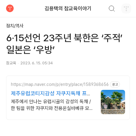
검색하기
김용택의 참교육이야기
티스토리
정치/역사
6·15선언 23주년 북한은 ‘주적’
일본은 ‘우방’
참교육
2023. 6. 15. 05:34
https://map.naver.com/p/entry/place/1589368656
광고
제주유럽코티지감성 자쿠지독채 프라
이빗 제주여행, 유럽감성
제주에서 만나는 유럽시골의 감성의 독채 /
한 팀을 위한 자쿠지와 전용온실바베큐 모두
다른 다양한 유럽 감성의 제주독채에서 즐기
는 프라이빗 자쿠지와 전용온실바베큐