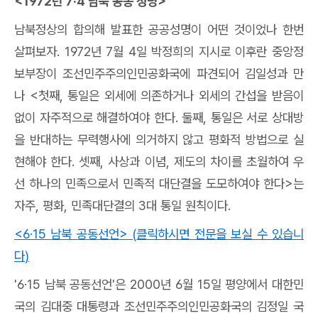
<1972
년
7·4
남북 공동 성명
>
남북정상의 합의해 발표한 공공성명이 어떤 것이었나 한번
살펴보자
. 1972
년
7
월
4
일 박정희의 지시로 이후란 중앙정
보부장이 조선민주주의인민공화국에 파견되어 김일성과 만
나
<
첫째
,
통일은 외세에 의존하거나 외세의 간섭을 받음이
없이 자주적으로 해결하여야 한다
.
둘째
,
통일은 서로 상대방
을 반대하는 무력행사에 의거하지 않고 평화적 방법으로 실
현해야 한다
.
셋째
,
사상과 이념
,
제도의 차이를 초월하여 우
선 하나의 민족으로서 민족적 대단결을 도모하여야 한다
>
는
자주
,
평화
,
민족대단결의
3
대 통일 원칙이다
.
<6·15
남북 공동선언
> (
클릭하시면 전문을 보실 수 있습니
다
)
'6·15
남북 공동선언'은
2000
년
6
월
15
일 평양에서 대한민
국의 김대중 대통령과 조선민주주의인민공화국의 김정일 국