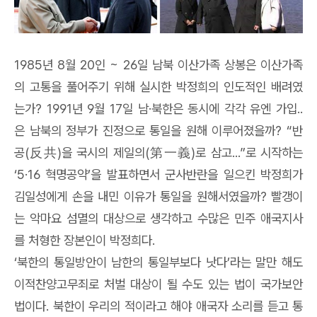
1985
년
8
월
20
인
~ 26
일 남북 이산가족 상봉은 이산가족
의 고통을 풀어주기 위해 실시한 박정희의 인도적인 배려였
는가
? 1991
년
9
월
17
일 남
·
북한은 동시에 각각 유엔 가입
..
은 남북의 정부가 진정으로 통일을 원해 이루어졌을까
? “
반
공
(
反共
)
을 국시의 제일의
(
第一義
)
로 삼고
...”
로 시작하는
‘5·16
혁명공약
’
을 발표하면서 군사반란을 일으킨 박정희가
김일성에게 손을 내민 이유가 통일을 원해서였을까
?
빨갱이
는 악마요 섬멸의 대상으로 생각하고 수많은 민주 애국지사
를 처형한 장본인이 박정희다
.
‘
북한의 통일방안이 남한의 통일부보다 낫다
’
라는 말만 해도
이적찬양고무죄로 처벌 대상이 될 수도 있는 법이 국가보안
법이다
.
북한이 우리의 적이라고 해야 애국자 소리를 듣고 통