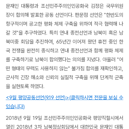
문재인 대통령과 조선민주주의인민공화국 김정은 국무위원
장이 합의해 발표한 공동 선언이다
.
판문점 선언은
"
한반도의
항구적이며 공고한 평화 체제 구축을 위하여 적극 협력해 나
갈 것
"
을 추구하였다
.
특히 연내 종전선언과 남북미 혹은 남
북미중 회담을 추진하여
, 65
년간 이어져 왔던 휴전 중인 한
국 전쟁을 완전히 종식하고 연내 종전선언과 함께 평화 체제
를 구축하기로 남북이 합의했다는 의의를 지녔다
.
아울러
"
어
떤 형태의 무력도 사용하지 않는
"
불가침 합의를 재확인하고
,
군사적 긴장 해소와 신뢰의 실질적 구축을 위해 단계적 군축
을 실현토록 하였다
.
<9
월 평양공동선언
(9.19
선언
)>(
클릭하시면 전문을 보실 수
있습니다
)
2018
년
9
월
19
일 조선민주주의인민공화국 평양직할시에서
열린
2018
년
3
차 남북정상회담에서 대한민국 문재인 대통