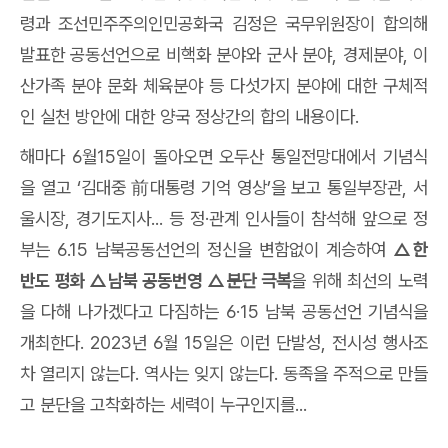
령과 조선민주주의인민공화국 김정은 국무위원장이 합의해
발표한 공동선언으로
비핵화 분야
와 군
사 분야
,
경제분야
,
이
산가족 분야 문화 체육분야
등 다섯가지 분야에 대한 구체적
인 실천 방안에 대한 양국 정상간의 합의 내용이다
.
해마다
6
월
15
일이 돌아오면 오두산 통일전망대에서 기념식
을 열고
‘
김대중
前
대통령 기억 영상
’
을 보고 통일부장관
,
서
울시장
,
경기도지사
...
등 정
·
관계 인사들이 참석해 앞으로 정
부는
6.15
남북공동선언의 정신을 변함없이 계승하여
△
한
반도 평화
△
남북 공동번영
△
분단 극복
을 위해 최선의 노력
을 다해 나가겠다고 다짐하는
6·15
남북 공동선언 기념식을
개최한다
. 2023년 6월 15일은
이런 단발성
,
전시성 행사조
차 열리지 않는다. 역사는 잊지 않는다.
동족을 주적으로 만들
고 분단을 고착화하는 세력이 누구인지를...