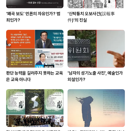
‘왜곡 보도’ 언론의 자유인가? 범
‘신탁통치 오보사건(誤報事
죄인가?
件)’의 진실
판단 능력을 길러주지 못하는 교육
'남자의 성기노출 사진', 예술인가
은 교육 아니다
외설인가?