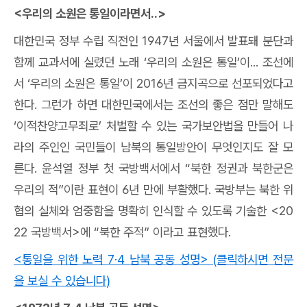
<
우리의 소원은 통일이라면서
..>
대한민국 정부 수립 직전인
1947
년 서울에서 발표돼 분단과
함께 교과서에 실렸던 노래
‘
우리의 소원은 통일
’
이
...
조선에
서
‘
우리의 소원은 통일
’
이
2016
년 금지곡으로 선포되었다고
한다
.
그런가 하면 대한민국에서는 조선의 좋은 점만 말해도
‘
이적찬양고무죄로
’
처벌할 수 있는 국가보안법을 만들어 나
라의 주인인 국민들이 남북의 통일방안이 무엇인지도 잘 모
른다
.
윤석열 정부 첫 국방백서에서
“
북한 정권과 북한군은
우리의 적
”
이란 표현이
6
년 만에 부활했다
.
국방부는 북한 위
협의 실체와 엄중함을 명확히 인식할 수 있도록 기술한
<20
22
국방백서
>
에
“
북한 주적
”
이라고 표현했다
.
<
통일을 위한 노력
7·4
남북 공동 성명
> (
클릭하시면 전문
을 보실 수 있습니다
)