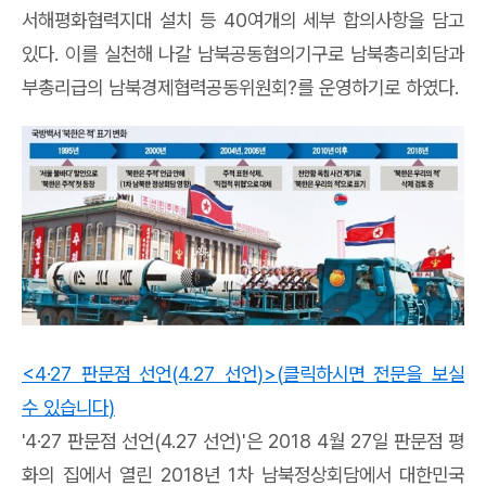
서해평화협력지대 설치 등
40
여개의 세부 합의사항을 담고
있다
.
이를 실천해 나갈 남북공동협의기구로 남북총리회담과
부총리급의 남북경제협력공동위원회
?
를 운영하기로 하였다
.
<4·27
판문점 선언
(4.27
선언
)>(
클릭하시면 전문을 보실
수 있습니다
)
'4·27
판문점 선언
(4.27
선언
)'
은
2018 4
월
27
일 판문점 평
화의 집에서 열린
2018
년
1
차 남북정상회담에서 대한민국