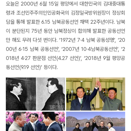
오늘은
2000
년
6
월
15
일 평양에서 대한민국의 김대중대통
령과 조선민주주의인민공화국의 김정일국방위원장이 정상회
담을 통해 발표한
6.15
남북공동선언 채택
22
주년이다
.
남북
이 분단된지
75
년 동안 남북정상이 합의해 발표한 공동선언
만 해도 무려 다섯 번이다
. ‘1972
년
7·4
남북 공동성명
’, ‘20
00
년
6·15
남북 공동선언
’, ‘2007
년
10·4
남북공동선언
’, ‘2
018
년
4·27
판문점 선언
(4.27
선언
)’, ‘2018
년
9
월 평양공
동선언
(9.19
선언
)’
등이다
.