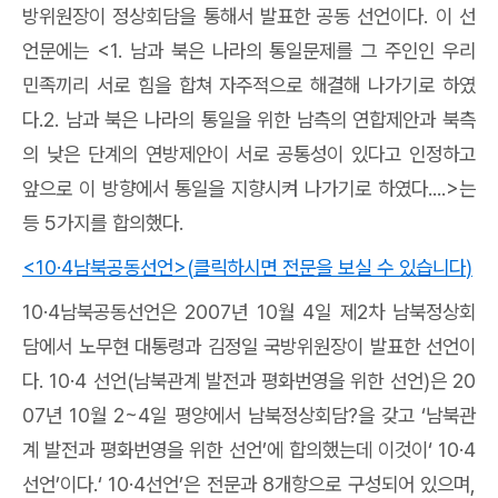
방위원장이 정상회담을 통해서 발표한 공동 선언이다
.
이 선
언문에는
<1.
남과 북은 나라의 통일문제를 그 주인인 우리
민족끼리 서로 힘을 합쳐 자주적으로 해결해 나가기로 하였
다
.2.
남과 북은 나라의 통일을 위한 남측의 연합제안과 북측
의 낮은 단계의 연방제안이 서로 공통성이 있다고 인정하고
앞으로 이 방향에서 통일을 지향시켜 나가기로 하였다
....>
는
등
5
가지를 합의했다
.
<10·4
남북공동선언
>(
클릭하시면 전문을 보실 수 있습니다
)
10·4
남북공동선언은
2007
년
10
월
4
일 제
2
차 남북정상회
담에서 노무현 대통령과 김정일 국방위원장이 발표한 선언이
다
. 10·4
선언
(
남북관계 발전과 평화번영을 위한 선언
)
은
20
07
년
10
월
2~4
일 평양에서 남북정상회담
?
을 갖고
‘
남북관
계 발전과 평화번영을 위한 선언
’
에 합의했는데 이것이
‘ 10·4
선언
’
이다
.‘ 10·4
선언
’
은 전문과
8
개항으로 구성되어 있으며
,