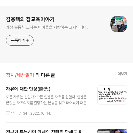
로그 정보
김용택의 참교육이야기
가장 훌륭한 교사는 아이들을 사랑하는 교사입니다.
구독하기
더보기
정치/세상읽기
의 다른 글
자유에 대한 단상(斷想)
글 내용
모든 자유는 선인가? 모든 인간은 자유를 원한다. 인간은
끝없는 자유의지를 갈망하는 본능을 갖고 태어났기 때문일
까? 그래서 인류의 역사는 자유를 위한 투쟁의 역사라고 일
14
34
2022. 10. 14.
컫기도 한다. 최충헌의 노비 만적이... 반봉건, 반외세를 외
치며 저항한 농민 농민혁명도, 일제에 강제 합병당한 국권
을 되찾기 위한 한 3·1혁명도 이승만 독재정권에 빼앗긴 주
정부가 무능하면 외세의 침략을 당해도 된
권을 되찾기 위한 4·19 혁명도, 5·18 광주민중항쟁도 박근