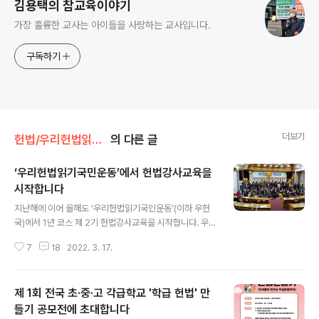
김용택의 참교육이야기
가장 훌륭한 교사는 아이들을 사랑하는 교사입니다.
구독하기
더보기
헌법/우리헌법읽기국민운동
의 다른 글
‘우리헌법읽기국민운동’에서 헌법강사교육을
시작합니다
글 내용
지난해에 이어 올해도 ‘우리헌법읽기국민운동’(이하 우헌
국)에서 1년 코스 제 2기 헌법강사교육을 시작합니다. 우헌
국이 이런 기획을 하게 된 것은 코로나 팬대믹상황에서 할
7
18
2022. 3. 17.
수 있는 가장 의미 있는 일이 무었인가를 고민하다 ‘주권자
인 국민들이 나라의 주인으로서 헌법을 알지 못함으로써
주권자 대접을 받지 못하는 안타까움을 더 이상 방치할 수
제 1회 전국 초·중·고 각급학교 '학급 헌법' 만
없다는 생각에서 헌법 교육을 시작하게 되었습니다. 올해
수강을 신청한 분은 전국에서 모두 49명입니다. 매주 수요
들기 공모전에 초대합니다
글 내용