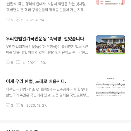
일 저녁 8시부터 한 시간 30분, 어제는 상해지부와 북경에
‘헌법’이 국민 행복의 안내자, 지킴이 역할을 하는 것처럼,
서도 지원하신분도 함께 공부를 했습니다. 우헌국의 헌법
‘학급헌법’은 학급 구성원들의 행복을 만들어 가는 지혜로
강사교육은 JTBC의 차이나는 ’클레스‘처럼 강사와 수강
운 약속입니다. ‘우리헌법읽기국민운동과 전국교직원노동
자가 열린 대화법으로 함께 공부하는 시간으로 진행합니
6
5
2021. 6. 24.
조합이 학급 학생들이 함께 사는 민주적인 세상을 위한 나
다. 이 강의는 지난 2021년 3월 코로..
눔과 봉사, 배려․존중의 약속 실천으로 따뜻한 학교생활, 학
급생활을 할 수 있는 ‘우리학급헌법 만들기 공모전’에 여러
우리헌법읽기국민운동 ’속닥방‘ 열었습니다
분을 초대합니다. 1. 주체 : 주최 ; 우리헌법읽기국민운동,
글 내용
전국교직원노동조합 2. 후원 : 도서출판 ‘생각비행’ 3. 기간
우리헌법읽기국민운동(이하 우헌국)이 출범한지 벌써 6년
: 2021년 6월 25일~ 2021년 7월 10일 4. 대상 : 대한민
째를 맞습니다. 이제 어엿한 비영리민간단체로 손바닥헌법
국 전국 초·중·고등학교 각급 학급 5. 제출 내용 : 학생들이
책을 만들어 전국에 보급하고, 헌법교육과 헌법 강사양성
알지도 못하는 ‘학생생활지도규정’이 아니라 학급의 학생
8
14
2021. 1. 30.
등 정말 바쁜 나날을 보냈습니다. 10명의 이사님들이 불철
들이 스스로 참여해 약속을 담은 민주적인 ‘학급헌법’을 ..
주야 전국을 누비며 수고하신 덕분에 손바닥헌법책을 만들
어 40여만권이 보급되고, 전국에 지부조직을 마쳤습니다.
이제 우리 헌법, 노래로 배웁시다.
이제 경남에서는 지회조직까지 마치고 전국에 지회조직에
글 내용
나서고 있습니다. 전국조직으로 말돋움하는 우헌국은 회원
대한민국 헌법 제1조 ①대한민국은 민주공화국이다. ②대
이 240여명의 조직입니다. 그러나 아직 집만 지었지 내용
한민국의 주권은 국민에게 있고, 모든 권력은 국민으로부
을 제대로 채우지 못하고 있습니다. 하지만 우헌국에 대한
터 나온다.... 우리나라가 헌법을 만든지 101년이 됐습니다.
주권자들의 지지와 뜨거운 성원 특히 전국의 교육감님들과
3
8
2020. 12. 27.
그런데 주권자라면서... 대한민국의 주인이라면서 아직도
전교조 지부의 성원으로 하루가 다르게 회원수가 늘어나고
대한민국 헌법을 전문에서 본문 130조 그리고 부칙 6조로
있습니다.이렇게 동분서주하고 있는데 코로나 19가..
된 대한민국의 헌법을 한 번도 읽어 본 국민이 있다면.... 누
구의 잘못입니까? 누구의 책임이겠습니까? 그래서 우리헌
법읽기국민운동이 나셨습니다. 주머니에 널고 다니면 볼