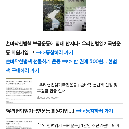
손바닥헌법책 보급운동에 함께 합시다-'우리헌법읽기국민운
동 회원가입...!'
==>>
동참하러 가기
손바닥헌법책 선물하기 운동
==>>
한 권에 500원
... 헌법
책
구매하러 가기
｢우리헌법읽기국민운동｣ 손바닥 헌법책 신청 및
후원금 입금 안내
docs.google.com
'우리헌법읽기국민운동 회원가입...!'
==>>
동참하러 가기
｢우리헌법읽기 국민운동｣ 1만인 추진위원이 되어