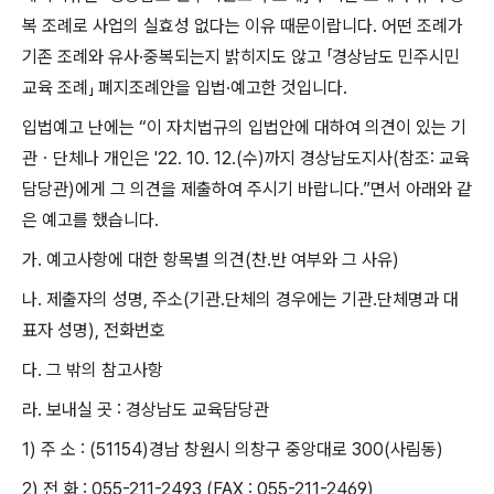
복 조례로 사업의 실효성 없다는 이유 때문이랍니다
.
어떤 조례가
기존 조례와 유사
·
중복되는지 밝히지도 않고
「
경상남도 민주시민
교육 조례
」
폐지조례안을 입법
·
예고한 것입니다
.
입법예고 난에는
“
이 자치법규의 입법안에 대하여 의견이 있는 기
관ㆍ단체나 개인은
'22. 10. 12.(
수
)
까지 경상남도지사
(
참조
:
교육
담당관
)
에게 그 의견을 제출하여 주시기 바랍니다
.”
면서 아래와 같
은 예고를 했습니다
.
가
.
예고사항에 대한 항목별 의견
(
찬
․
반 여부와 그 사유
)
나
.
제출자의 성명
,
주소
(
기관
․
단체의 경우에는 기관
․
단체명과 대
표자 성명
),
전화번호
다
.
그 밖의 참고사항
라
.
보내실 곳
:
경상남도 교육담당관
1)
주 소
: (51154)
경남 창원시 의창구 중앙대로
300(
사림동
)
2)
전 화
: 055-211-2493 (FAX : 055-211-2469)