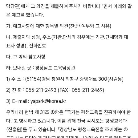
담당관
)
에게 그 의견을 제출하여 주시기 바랍니다
.”
면서 아래와 같
은 예고를 했습니다
.
가
.
예고사항에 대한 항목별 의견
(
찬
․
반 여부와 그 사유
)
나
.
제출자의 성명
,
주소
(
기관
․
단체의 경우에는 기관
․
단체명과 대
표자 성명
),
전화번호
다
.
그 밖의 참고사항
라
.
보내실 곳
:
경상남도 교육담당관
1)
주 소
: (51154)
경남 창원시 의창구 중앙대로
300(
사림동
)
2)
전 화
: 055-211-2493 (FAX : 055-211-2469)
3) E- mail : yapark@korea.kr
우리나라 헌법 제
31
조
⑤
항은
“
국가는 평생교육을 진흥하여야 한
다
.”
고 명시하고 있습니다
.
이를 위해 전국 각시도는 평생교육과
(진
흥원
)
를 두고 있습니다
.
「
경상남도 평생교육진흥 조례에는
①