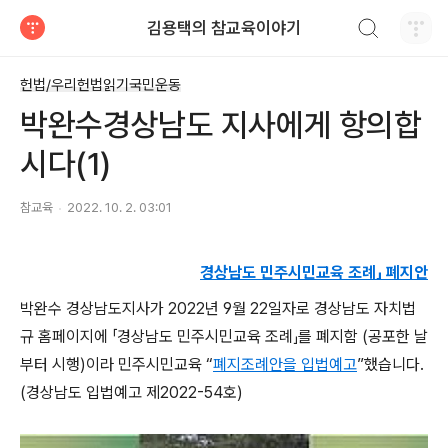
검색하기
김용택의 참교육이야기
티스토리
헌법/우리헌법읽기국민운동
박완수경상남도 지사에게 항의합
시다(1)
참교육
2022. 10. 2. 03:01
경상남도 민주시민교육 조례」 폐지안
박완수 경상남도지사가
2022
년
9
월
22
일자로 경상남도 자치법
규 홈페이지에
「
경상남도 민주시민교육 조례
」
를 폐지함
(
공포한 날
부터 시행
)
이라 민주시민교육
“
폐지조례안을 입법예고
”
했습니다
.
(
경상남도 입법예고 제
2022-54
호
)