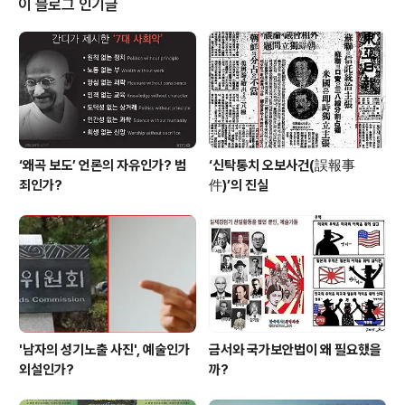
이 블로그 인기글
수 있는 ‘손바닥헌법책’을 만들어 전국에 보급하고 있습니
다. 그것도 인쇄비 500원으로... 이제 모든 국민이 헌법을
읽어 헌법대로 살자! 헌법대로 하라!...는 주권자들의 요구
가 여기저기서 터져 나오고 있습니다. 주인이 주인으로 살
지 못한 세월...그것은 ..
‘왜곡 보도’ 언론의 자유인가? 범
‘신탁통치 오보사건(誤報事
죄인가?
件)’의 진실
'남자의 성기노출 사진', 예술인가
금서와 국가보안법이 왜 필요했을
외설인가?
까?