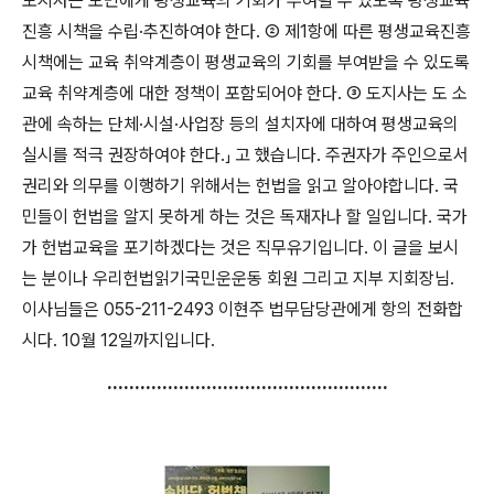
도지사는 도민에게 평생교육의 기회가 부여될 수 있도록 평생교육
진흥 시책을 수립
·
추진하여야 한다
.
②
제
1
항에 따른 평생교육진흥
시책에는 교육 취약계층이 평생교육의 기회를 부여받을 수 있도록
교육 취약계층에 대한 정책이 포함되어야 한다
.
③
도지사는 도 소
관에 속하는 단체
·
시설
·
사업장 등의 설치자에 대하여 평생교육의
실시를 적극 권장하여야 한다
.
」
고 했습니다
.
주권자가 주인으로서
권리와 의무를 이행하기 위해서는 헌법을 읽고 알아야합니다
.
국
민들이 헌법을 알지 못하게 하는 것은 독재자나 할 일입니다
.
국가
가 헌법교육을 포기하겠다는 것은 직무유기입니다
.
이 글을 보시
는 분이나 우리헌법읽기국민운운동 회원 그리고 지부 지회장님
.
이사님들은
055-211-2493
이현주 법무담당관에게 항의 전화합
시다
. 10
월
12
일까지입니다
.
...................................................