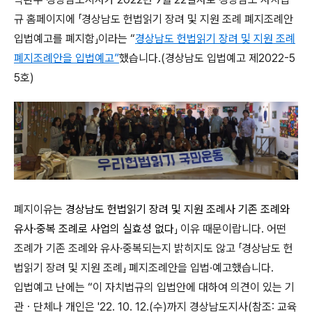
규 홈페이지에
「
경상남도 헌법읽기 장려 및 지원 조례 폐지조례안
입법예고를 폐지함
」
이라는
“
경상남도 헌법읽기 장려 및 지원 조례
폐지조례안을 입법예고
”
했습니다
.(
경상남도 입법예고 제
2022-5
5
호
)
폐지이유는
경상남도 헌법읽기 장려 및 지원 조례사
기존 조례와
유사·중복 조례로 사업의 실효성 없다
」
이유 때문이랍니다
.
어떤
조례가 기존 조례와 유사
·
중복되는지 밝히지도 않고
「
경상남도 헌
법읽기 장려 및 지원 조례
」
폐지조례안을 입법
·
예고했습니다
.
입법예고 난에는
“
이 자치법규의 입법안에 대하여 의견이 있는 기
관ㆍ단체나 개인은
'22. 10. 12.(
수
)
까지 경상남도지사
(
참조
:
교육