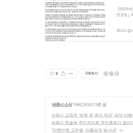
안녕하세요
민운동｣ 
에 보장된
docs.go
8
구독하기
'
세종시 소식
' 카테고리의 다른 글
세종시 교육청 '방학 중 중식 제공' 공약 이
세종시 한솔동 주민자치회 주민총회가 열리
“반짝반짝 고운별, 아름답게 빛나네”
(5)