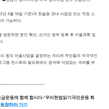
22
년
6
월
16
일 기준
)
과 한솔동 관내 사업장 또는 직장 소
참여 가능하다
.
을 방문하면 본인 확인
,
선거인 명부 등록 후 마을계획 및
다
.
우리 동의 마을사업을 결정하는 자리에 주민들의 적극적인
로그램 전시회와 발표회에도 참석해 아낌없는 격려를 부
.....................................
급운동에 함께 합시다-'우리헌법읽기국민운동 회
>
동참하러 가기