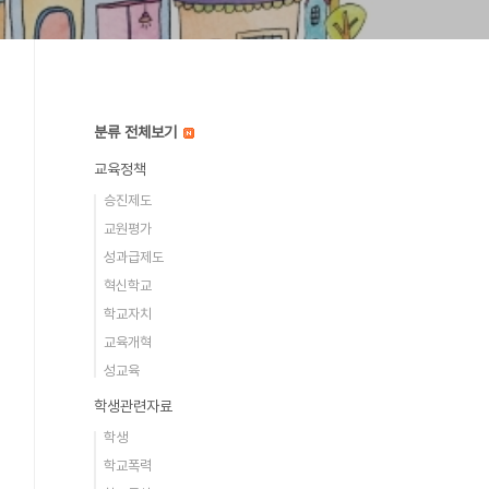
분류 전체보기
교육정책
승진제도
교원평가
성과급제도
혁신학교
학교자치
교육개혁
성교육
학생관련자료
학생
학교폭력