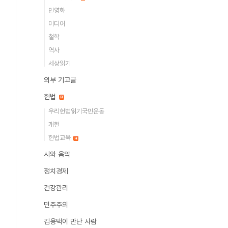
민영화
미디어
철학
역사
세상읽기
외부 기고글
헌법
우리헌법읽기국민운동
개헌
헌법교육
시와 음악
정치경제
건강관리
민주주의
김용택이 만난 사람