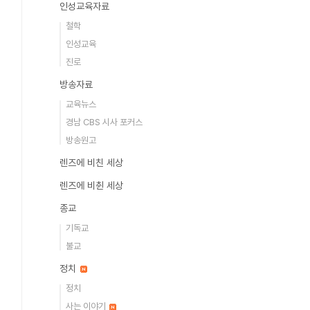
인성교육자료
철학
인성교육
진로
방송자료
교육뉴스
경남 CBS 시사 포커스
방송원고
렌즈에 비친 세상
렌즈에 비췬 세상
종교
기독교
불교
정치
정치
사는 이야기