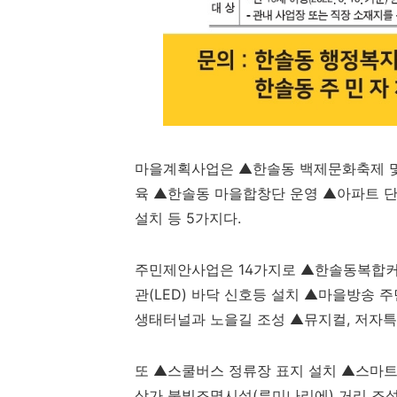
마을계획사업은
▲
한솔동 백제문화축제 
육
▲
한솔동 마을합창단 운영
▲
아파트 단
설치 등
5
가지다
.
주민제안사업은
14
가지로
▲
한솔동복합커
관
(LED)
바닥 신호등 설치
▲
마을방송 주
생태터널과 노을길 조성
▲
뮤지컬
,
저자특
또
▲
스쿨버스 정류장 표지 설치
▲
스마트
상가 불빛조명시설
(
루미나리에
)
거리 조