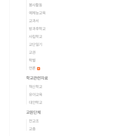
봉사활동
예체능교육
교과서
방과후학교
사립학교
교단일기
교권
학벌
언론
학교관련자료
혁신학교
유아교육
대안학교
교원단체
전교조
교총