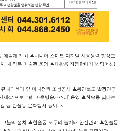
및 예술제 개최
▲
시니어 스마트 디지털 사용능력 향상교
지 내 작은 미술관 운영
▲
재활용 자동판매기
(
벤딩머신
)
뮤니티센터 앞 미니정원 조성공사
▲
횡단보도 발광진공
민제작 프로그램
‘
마을방송캐스터
’
운영
▲
한솔동 빛나는
강 등 한솔동 문화행사 등이다
.
 그늘막 설치
▲
한솔동 모두의 놀이터 안전관리
▲
한솔동
성
▲
정음관 임시주차장 바닥 정비사업 등도 포함된다
.