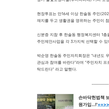
현장투표는 만
16
세 이상 한솔동 주민
(20
재지를 두고 생활권을 영위하는 주민이 
신분증 지참 후 한솔동 행정복지센터
1
층
주민제안사업을 각
3
가지씩 선택할 수 있
박순영 한솔동 주민자치회장은
“
내년도 
관심과 참여를 바란다
”
라며
“
주민자치 프
탁드린다
”
라고 말했다
.
..............
손바닥헌법책 보
원가입...!'
==>