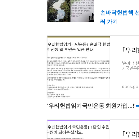
손바닥헌법책 
러 가기
'손바닥 
기국민운동
히 보장되
docs.go
'우리헌법읽기국민운동 회원가입...!'