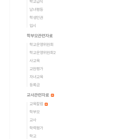
학교급식
남녀평등
학생인권
입시
학부모관련자료
학교운영위원회
학교운영위원회2
사교육
교원평가
자녀교육
등록금
교사관련자료
교육칼럼
학부모
교사
학력평가
학교