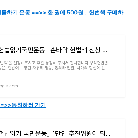
선물하기 운동
==>>
한 권에 500원
... 헌법책
구매하
｢우리헌법읽기국민운동｣ 손바닥 헌법책 신청 및 후원금 입금 안내
헌법책'을 신청해주시고 후원 동참해 주셔서 감사합니다 우리헌법읽
은, 헌법에 보장된 자유와 평등, 정의와 인권, 박애의 정신이 완전
는 나라를 만들기 위해서, 온
ogle.com
==>>
동참하러 가기
｢우리헌법읽기 국민운동｣ 1만인 추진위원이 되어주십시오.