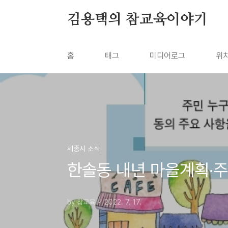
본문 바로가기
김용택의 참교육이야기
홈
태그
미디어로그
위
세종시 소식
한솔동 내년 마을계획·
by 참교육
2022. 7. 17.