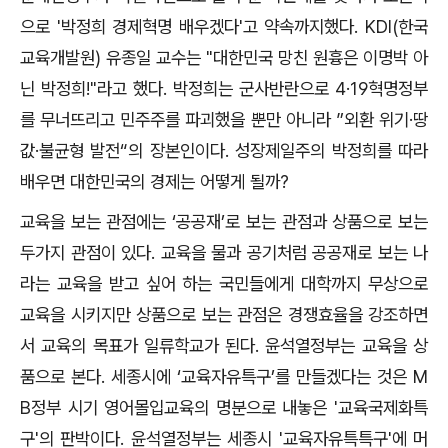
으로 '박정희 경제혁명 배우겠다'고 약속까지했다. KDI(한국
교육개발원) 유종일 교수는 "대한민국 망친 원흉은 이명박 아
닌 박정희!"라고 했다. 박정희는 군사반란으로 4·19혁명정부
를 무너뜨리고 민주주를 파괴했을 뿐만 아니라 ”외환 위기·땅
값·불균형 발전“의 장본인이다. 성장제일주의 박정희를 따라
배우면 대한민국의 경제는 어떻게 될까?
교육을 보는 관점에는 ‘공공재’로 보는 관점과 상품으로 보는
두가지 관점이 있다. 교육을 물과 공기처럼 공공재로 보는 나
라는 교육을 받고 싶어 하는 국민들에게 대학까지 무상으로
교육을 시키지만 상품으로 보는 관점은 경쟁효율을 강조하면
서 교육의 목표가 일류학교가 된다. 윤석열정부는 교육을 상
품으로 본다. 세종시에 ‘교육자유특구’를 만들겠다는 것은
M
B
정부 시기 영어몰입교육의 명분으로 내놓은 '교육국제화특
구'의 판박이다. 윤석열정부는 세종시 '교육자유특특구'에 머