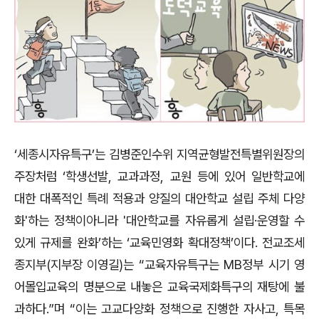
‘세종시자유특구’는
김병준인수위 지역균형발전특별위원장의
주장처럼 ‘학생선발, 교과과정, 교원 등에 있어 일반학교에
대한 대폭적인 특례 적용과 양질의 대안학교 설립 주체 다양
화'하는 정책이아니라 '대안학교를 자유롭게 설립·운영할 수
있게 규제를 완화’하는 ‘교육민영화 확대정책’이다. 전교조세
종지부(지부장 이영길)는 “교육자유특구는 MB정부 시기 영
어몰입교육의 명분으로 내놓은 교육국제화특구의 재탕에 불
과하다.”며 “이는 고교다양화 정책으로 진행한 자사고, 특목