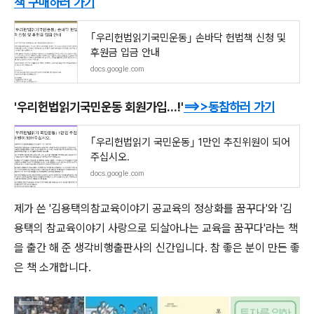
책
구매하러 가기
｢우리헌법읽기국민운동｣ 손바닥 헌법책 신청 및
후원금 입금 안내
docs.google.com
'우리헌법읽기국민운동 회원가입...!'
==>>
동참하러 가기
｢우리헌법읽기 국민운동｣ 1만인 추진위원이 되어
주십시오.
docs.google.com
제가 쓴 '김용택의참교육이야기 공교육의 정상화를 꿈꾸다'와 '김
용택의 참교육이야기 사랑으로 되살아나는 교육을 꿈꾸다'라는 책
을 출간 해 준 생각비행출판사의 신간입니다. 참 좋은 분이 만든 좋
은 책 소개합니다.