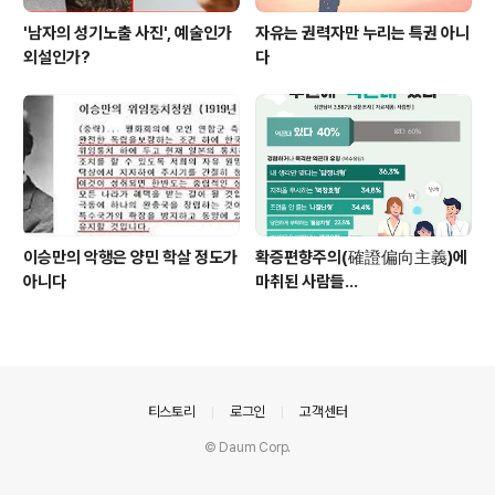
'남자의 성기노출 사진', 예술인가
자유는 권력자만 누리는 특권 아니
외설인가?
다
이승만의 악행은 양민 학살 정도가
확증편향주의(確證偏向主義)에
아니다
마취된 사람들...
의안내
티스토리
로그인
고객센터
© Daum Corp.