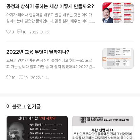
공정과 상식이 통하는 세상 어떻게 만들까요?
글 내용
아기가 태어나 걸음마를 배우고 말을 배우는 것은 아이가
살아가는데 필요한 문화입니다. 말을 빨리 배우는 아이도
있고 걸음마가 늦은 아이도 있습니다. 말이나 글은 공동체
8
18
2022. 3. 15.
생활을 하는데 필요한 문화입니다. 다른 나라에 가면 우리
나라 사람들의 문화인 말은 소용이 없습니다. 말이나 글이
란 모르면 불편합니다. 말을 잘한다거나 글을 잘 쓴다고 훌
2022년 교육 무엇이 달라지나?
륭한 사람이라고 할 수는 없습니다. 말이 어둔하고 글씨가
글 내용
단정하지 못하다고 인격적으로 무시당하지는 않습니다. 왜
교육과 언론만 바뀌면 세상이 좋아진다고 하더군요. 모르
뜬금없이 다 아는 소리를 하느냐고요? 다 아는 사실... 그걸
고 가는 길보다 알고 가면 좀 더 쉽지 않겠어요? 2022년
사람들은 상식이라고 합니다. 공정과 상식이 통하는 세상
올해 교육 어떻게 달라지는 지 한 번 살펴볼까요? ‘교육의
을 만들겠다는 사람이 대통령이 되었기에 하는 말입니다.
10
10
2022. 1. 4.
공공성’...! 말이 나왔으니 하는 말이지만 지난 이명박 박근
그가 만들고 싶은 세상은 정말 그 ‘다 아는 사실이 통하는..’
혜정부시절에는 교육이니 의료니 철도니 닥치는대로 ‘민영
세상일까요? 대통령이 누가 ..
화’를 추진하려고 시도했지요. 민영화란 ‘교육을 상품’이라
고 보는 철학에서 추진된 정책이었잖아요. 공립보다 사립
학교가 공납금이 비싼 이유는 교육을 상품으로 보는 ‘이윤
이 블로그 인기글
의 극대화가’가 목표이기 때문이지요. 말도 많고 탈도 많은
사립학교 비리는 교육을 국가가 아닌 개인이나 단체가 운
영하도록 맡겨놓기 때문이지요. 보십시오. 공립학교와 사
립학교의 차이가 무엇인지를... 경쟁이 우선으로 하는 사립
학교. 교육의 민영화는 최고, 일류..