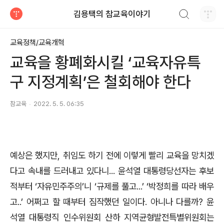
검색하기
김용택의 참교육이야기
티스토리
교육정책/교육개혁
교육을 황폐화시킬 ‘교육자유특
구 지정계획’은 철회해야 한다
참교육
2022. 5. 5. 06:35
예상은 했지만, 취임도 하기 전에 이렇게 빨리 교육을 망치겠
다고 속내를 드러내고 있다니... 윤석열 대통령당선자는 후보
적부터 ‘자유민주주의’니 ‘규제를 풀고...’ ‘박정희를 따라 배우
고..’ 어쩌고 할 때부터 짐작했던 일이다. 아니나 다를까? 윤
석열 대통령직 인수위원회 산하 지역균형발전특별위원회는