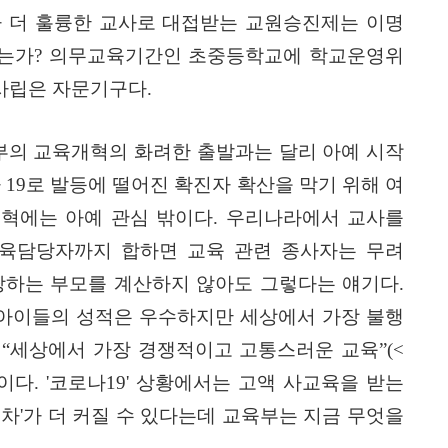
 더 훌륭한 교사로 대접받는 교원승진제는 이명
졌는가
?
의무교육기간인 초중등학교에 학교운영위
사립은 자문기구다
.
부의 교육개혁의 화려한 출발과는 달리 아예 시작
나
19
로 발등에 떨어진 확진자 확산을 막기 위해 여
혁에는 아예 관심 밖이다
.
우리나라에서 교사를
육담당자까지 합하면 교육 관련 종사자는 무려
하는 부모를 계산하지 않아도 그렇다는 얘기다
.
아이들의 성적은 우수하지만 세상에서 가장 불행
을
“
세상에서 가장 경쟁적이고 고통스러운 교육
”(<
것이다
. '
코로나
19'
상황에서는 고액 사교육을 받는
격차
'
가 더 커질 수 있다는데 교육부는 지금 무엇을