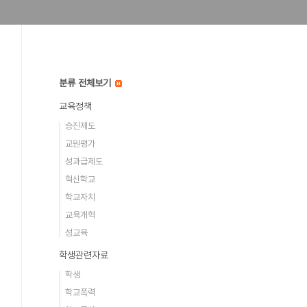
분류 전체보기
교육정책
승진제도
교원평가
성과급제도
혁신학교
학교자치
교육개혁
성교육
학생관련자료
학생
학교폭력