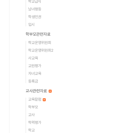
학교급식
남녀평등
학생인권
입시
학부모관련자료
학교운영위원회
학교운영위원회2
사교육
교원평가
자녀교육
등록금
교사관련자료
교육칼럼
학부모
교사
학력평가
학교