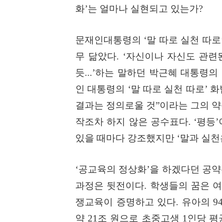
화
’
는 얼마나 실현되고 있는가
?
문재인대통령의
‘
말 따로 실천 따로
무 닮았다
. ‘
자신이나 자신도 관련된
듯
...’
하는 말하던 박근혜 대통령의
인 대통령의
‘
말 따로 실천 따로
’
화
결과는 정의로울 것
”
이라는 그의 
작조차 하지 않은 공수표다
. ‘
평등
’
있을 때마다 강조했지만
‘
말과 실천
‘
공교육의 정상화
’
을 하겠다던 공약
과정은 뒷전이다
.
학생들의 꿈은 
쟁교육이 증명하고 있다
.
유아의
9
약
21
조 원으로 초중고생
1
인당 평