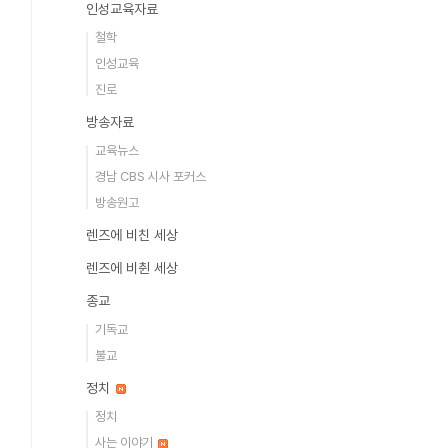
인성교육자료
철학
인성교육
진로
방송자료
교육뉴스
경남 CBS 시사 포커스
방송원고
렌즈에 비친 세상
렌즈에 비췬 세상
종교
기독교
불교
정치
정치
사는 이야기