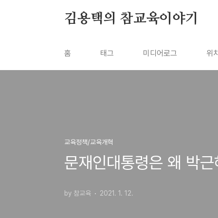
본문 바로가기
김용택의 참교육이야기
홈
태그
미디어로그
위
교육정책/교육개혁
문재인대통령은 왜 박근
by 참교육
2021. 1. 12.