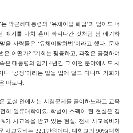
’
는 박근혜대통령의
‘
유체이탈 화법
’
과 닮아도 너
 얘기를 마치 혼이 빠져나간 것처럼 남 얘기하
 말을 사람들은
‘
유체이탈화법
’
이라고 했다
.
문재
법은 어떤가
? “
기회는 평등하고
,
과정은 공정하며
약속은 대통령의 임기
4
년간 그 어떤 분야에서도 시
이니
‘
공정
’
이라는 말을 입에 달고 다니며 기회가
은 따로다
.
은 교실 안에서는 시험문제를 풀이하느라고 교육
여전히 일류대학이요
,
학벌이 스펙이 된 현실은 경
4%
가 사교육을 받고 있는 현실
.
전체 사교육비가
균 사교육비는
32,1
만원이다
.
대학교의
90%(
대학