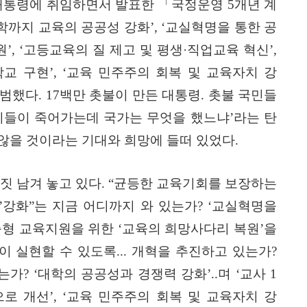
대통령에 취임하면서 발표한
「
국정운영
5
개년 계
학까지 교육의 공공성 강화
’, ‘
교실혁명을 통한 공
원
’, ‘
고등교육의 질 제고 및 평생
·
직업교육 혁신
’,
학교 구현
’, ‘
교육 민주주의 회복 및 교육자치 강
출범했다
. 17
백만 촛불이 만든 대통령
.
촛불 국민들
이들이 죽어가는데 국가는 무엇을 했느냐
’
라는 탄
 않을 것이라는 기대와 희망에 들떠 있었다
.
남짓 남겨 놓고 있다
. “
균등한 교육기회를 보장하는
’
강화
”
는 지금 어디까지 와 있는가
? ‘
교실혁명을
춤형 교육지원을 위한
‘
교육의 희망사다리 복원
’
을
이 실현할 수 있도록
...
개혁을 추진하고 있는가
?
있는가
? ‘
대학의 공공성과 경쟁력 강화
’..
며
‘
교사
1
으로 개선
’, ‘
교육 민주주의 회복 및 교육자치 강