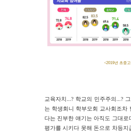
<
2019년 초중
교육자치
...?
학교의 민주주의
...?
그
는 학생회니 학부모회 교사회조차
다는 진부한 얘기는 아직도 그대로
평가를 시키다 못해 돈으로 차등지