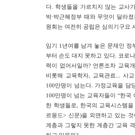
다
.
학생들을 가르치지 않는 교사가
박
·
박근혜정부 때와 무엇이 달라
원회는 여전히 공립은 심의기구요 
임기
1
년여를 남겨 놓은 문재인 정
부터 손도 대지 못하고 있다
.
코로
력이 없어서일까
?
언론조차 교육개
비롯해 교육학자
,
교육관료
...
사교
100
만명이 넘는다
.
가정교육을 담당
100
만명이 넘는 교육자들이
“
한국 
한 학생들로
,
한국의 교육시스템
르몽드
>
신문
)
을 외면하고 있는 
계층과 그렇지 못한 계층간
'
교육 