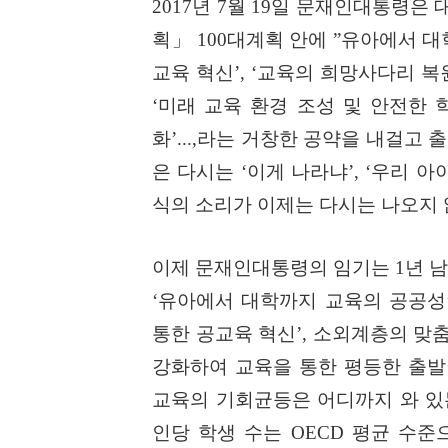
2017
년
7
월
19
일 문재인대통령은 
획
」
100
대계획 안에
”
유아에서 대
교육 혁신
’, ‘
교육의 희망사다리 복
‘
미래 교육 환경 조성 및 안전한 
화
’...,
라는 거창한 공약을 내걸고 
은 다시는
‘
이게 나라냐
’, ‘
우리 아
식의 소리가 이제는 다시는 나오지
이제 문재인대통령의 임기는
1
년 
‘
유아에서 대학까지 교육의 공공성
통한 공교육 혁신
’,
소외계층의 맞
강화하여 교육을 통한 평등한 출발
교육의 기회균등은 어디까지 와 
인당 학생 수는
OECD
평균 수준