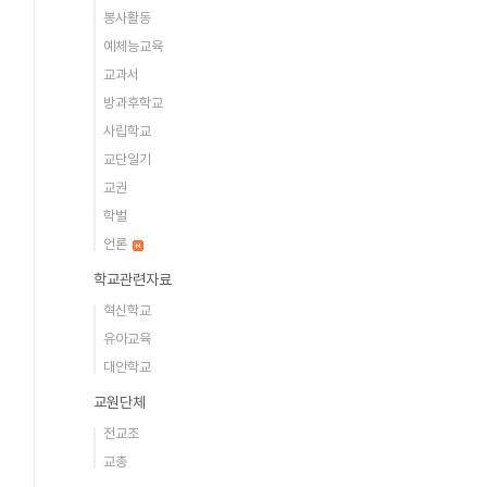
봉사활동
예체능교육
교과서
방과후학교
사립학교
교단일기
교권
학벌
언론
학교관련자료
혁신학교
유아교육
대안학교
교원단체
전교조
교총