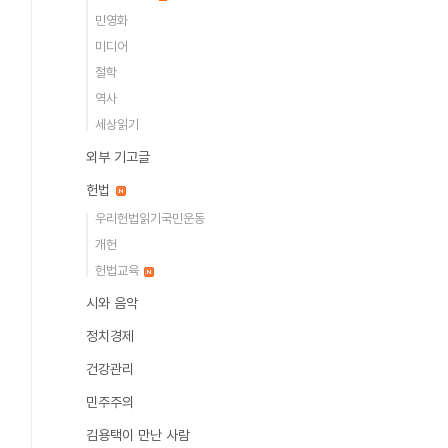
민영화
미디어
철학
역사
세상읽기
외부 기고글
헌법
우리헌법읽기국민운동
개헌
헌법교육
시와 음악
정치경제
건강관리
민주주의
김용택이 만난 사람