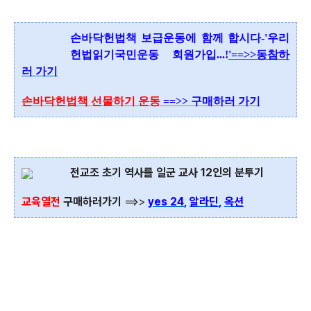
손바닥헌법책 보급운동에 함께 합시다-'우리
헌법읽기국민운동 회원가입...
!
'
==>>동참하
러 가기
손바닥헌법책 선물하기 운동
==>> 구매하러 가기
전교조 초기 역사를 일군 교사 12인의 분투기
교육열전
구매하러가기
==>>
yes 24
,
알라딘
,
옥션