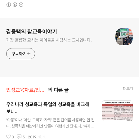
(새창열림)
로그 정보
김용택의 참교육이야기
가장 훌륭한 교사는 아이들을 사랑하는 교사입니다.
구독하기
더보기
인성교육자료/인성교육
의 다른 글
우리나라 성교육과 독일의 성교육을 비교해
보니...
글 내용
‘야동’이나 ‘야설’ 그리고 ‘자위’ 같은 단어를 사용하면 안 된
다. 성폭력을 예방하려면 단둘이 여행가면 안 된다. ‘여자는
무드에 남자는 누드에 약하다’ 피임을 가르치면서 고작 체
8
5
2019. 11. 1.
외사정을 강조하는 성교육... 여론의 몰매를 맞자 수정한 초