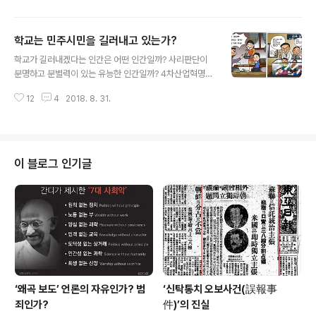
·중·고교 성교육자료와 교사용지도서에는 여전히 성폭력
피해자에게 원인을 돌리는 ‘피해자 유발론’과 ‘미혼모·미혼
학교는 민주시민을 길러내고 있는가?
부 폄하’ 내용으로 채워진 성교육자료들 뿐이다. 교육부는
글 내용
성교육 기본 자료와 가이드라인 표준안조차 만들지 못하고
학교가 길러내겠다는 인간은 어떤 인간일까? 사리판단이
있다. ‘랩 콘돔’ 얘기가 학생들 간에 화두다. ‘콘돔은 비싸고
분명하고 분별력이 있는 유능한 인간일까? 4차산업혁명에
고등학생이 막 사기도 부끄러운데 임신을 할까 걱정이 되
적응할 수 있는 미래지향적인 능력을 갖춘 사람인가? 학교
니까 콘돔대신 비닐을 사용한다는 얘기다. 부모들이 이런
12
4
2018. 8. 31.
가 길러내겠다는 인간상은 놀랍게도 그런 인간상이 아니라
얘기 들으면 우리 아들·딸과는 상관없는 얘기라고 한쪽귀
‘홍익인간의 이념 아래 모든 국민으로 하여금 인격을 완성
로 듣고 흘리겠지만 요..
하고... 인류공영의 이상 실현에 기여하는...’ 이타적인 인간
(교육법 제 1조)이다. 학교가 이타적인 인간을 길러내고 있
는가? 살아남기 위해 친구가 적이 되는 교실에서 이타가 아
이 블로그 인기글
닌 이기적인 인간, 사회적인 존재가 아닌 이기적인 인간을
길러내고 있다. 학교에서 가르치는 모든 지식은 선인가? 모
든 교과서에는 진리만 담겨 있는가? 학생이나 학부모들은
교과서 안에 이데올로기(ideologie)가 담겨 있을 것이라
고는 상상도 못하고 있다. ..
‘왜곡 보도’ 언론의 자유인가? 범
‘신탁통치 오보사건(誤報事
죄인가?
件)’의 진실