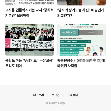
교사를 입틀막시키는 교사 ‘정치적
'남자의 성기노출 사진', 예술인가
기본권’ 보장해야
외설인가?
북한도 하는 ‘무상의료’ ‘무상교육’
확증편향주의(確證偏向主義)에
우리도 해야...
마취된 사람들...
의안내
티스토리
로그인
고객센터
© Daum Corp.