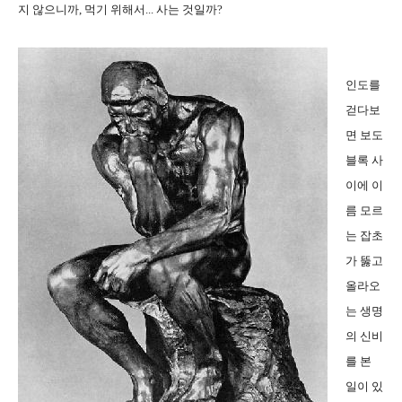
지 않으니까, 먹기 위해서... 사는 것일까?
인도를
걷다보
면 보도
블록 사
이에 이
름 모르
는 잡초
가 뚫고
올라오
는 생명
의 신비
를 본
일이 있