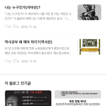
나는 누구인가(자아관)?
글 내용
“나는 누구인가? 이 세상에서 나를 가장 잘 아는 사람은 나
인가?” 이 물음에 대해 나는 이렇게 대답하고 싶다. “그렇
기도 하고 아니기도 하다”라고... “그런 말 같지 않은 대답
0
2
2010. 11. 20.
이 어디 있는가?”라고 힐난(詰難)할지 모르지만 그건 사실
이다. 이 세상에서 내가 누구인지 ‘객관적으로는 가장 잘 모
르는 사람은 나이고 주관적으로는 가장 잘 아는 사람도 나
역사공부 왜 해야 하지?(역사관)
자신’이기 때문이다. 세상을 살다보면 좋은 사람도 있고 미
글 내용
운 사람도 있기 마련이다. 그런데 세상에는 ‘준 것 없이 미
87년 민주화 대투쟁 전후 노동운동단체가 중점사업으로
운 사람’이 있다고들 한다. 그 ‘준 것 없이 미운 사람’은 누굴
했던 교육 사업에는 역사과목이 필수였다. 제도권교육에서
까? 심리학자들은 그 준 것 없이 미운 사람은 바로 ‘자기 자
국어, 영어, 수학이 필수과목이지만 당시 운동단체에서는
신의 약점을 가장 많이 닮은 사람‘이라고 풀이한다. "나는
0
0
2010. 11. 19.
철학, 경제, 역사, 노동법과 같이 세상을 볼 줄 아는 안목과
사유한다. 그러므로 나는 존재한다.“ 7세기의 프랑스 철학
관련된 그리고 지신과 민족의 소중함을 알게 하는 데 공부
자..
에 중점을 두었다고 기억된다. 운동단체가 역사에 관심을
뒀던 일은 우연이 아니다. 지금은 많이 달라졌지만 당시에
는 학교교육이 역사를 암기과목으로 ‘서기 몇 년에 무슨 사
이 블로그 인기글
건, 무슨 사건이 일어났다. 그 원인과 경과, 결과를 베껴서
외우는’ 식의 역사공부를 해 왔다. 그러나 따지고 보면 그런
역사공부는 사전적 지식을 머리속에 옮겨 놓는, 그래서 역
사의식을 깨우치는데 도움이 되지 않는 공부였다. 역사란
무엇일까? 역사를 말하라면 E..