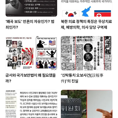
‘왜곡 보도’ 언론의 자유인가? 범
북한 의료 정책의 특징은 무상치료
죄인가?
제, 예방의학, 의사 담당 구역제
금서와 국가보안법이 왜 필요했을
‘신탁통치 오보사건(誤報事
까?
件)’의 진실