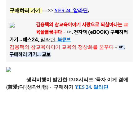
구매하러 가기
==>>
YES 24
알라딘
,
김용택의 참교육이야기 사랑으로 되살아나는 교
육을를꿈꾸다
-
☞. 전자책 (eBOOK) 구매하러
가기...
예스24,
북큐브
알라딘
,
-
☞.
김용택의 참교육이야기 교육의 정상화를 꿈꾸다
구매하러 가기...
교보
생각비행이 발간
한 1318시리즈 '묵자 이게 겸애
(兼愛)다'(생각비행) - 구매하기
YES 24
,
알라딘