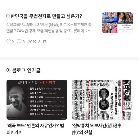
적극적으로 외국인 근로자 임금의 문제점을 개선하겠다”
“내국인은 국가에 세금을 내는 등 우리나라에 기여한 분들
대한민국을 무법천지로 만들고 싶은가?
로, 이들을 위해 일정 임금을 유지하고 세금 혜택을 주는 것
글 내용
은 국민으로서 의무를 다하는 것(이다)” 황교안은 인간 개
삼성그룹으로부터 433억원(뇌물), 미르·K스포츠재단 출
인 황교안이 아니다. 자유한국당의 간판이요 얼굴이다. 그
연금 774억원 강제 모금(직권남용 및 강요), 롯데에 K스포
의 말은 황교안 개인의 인품이기도 하지만 그가 소속된 정
츠재단 추가 출연 요구(직권남용 및 강요), 현대차에 납품
당의 정체성을 가늠하는 저울이기도 하다. ‘우리 연합국 국
9
3
2019. 6. 17.
계약 및 광고 발주 압력(직권남용 및 강요), KT에 인사 청
민들은 우리 일생중에 두 번이나 말할 수 없는 슬픔을 인류
탁 및 부당광고 수주 압력(직권남용 및 강요), 포스코에 펜
에 가져온 전쟁의 불행에서 다음 세대를..
싱팀 창단 강요(직권남용 및 강요), GKL에 장애인 펜싱팀
창단 강요(직권남용 및 강요)... 문화계 블랙리스트 작성 및
실행 지시(직권남용 및 강요), 문체부 1급 공무원 3명 사표
이 블로그 인기글
제출 압력(직권남용 및 강요), CJ 이미경 부회장 퇴진 압력
(강요미수).... 대통령이라는 사람이 저지른 범죄... 끝이 없
다. 박근혜전대통령이 이런 어마어마한 죄를 저질러 2018
년 8월 24일, 국정농단 2심재판에서 징역 25년..
‘왜곡 보도’ 언론의 자유인가? 범
‘신탁통치 오보사건(誤報事
죄인가?
件)’의 진실