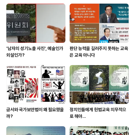
'남자의 성기노출 사진', 예술인가
판단 능력을 길러주지 못하는 교육
외설인가?
은 교육 아니다
금서와 국가보안법이 왜 필요했을
정치인들에게 헌법교육 의무적으
까?
로 해야…