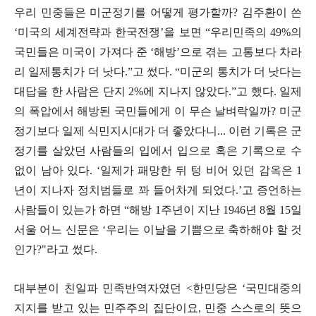
우리 민중들은 미군정기를 어떻게 평가할까
?
김주환이 쓴
‘
미국의 세계전략과 한국전쟁
’
을 보면
“
우리민족의
49%
의
국민들은 미국이 가져다 준
‘
해방
’
으로 겪는 고통보다 차라
리 일제통치가 더 낫다
.”
고 썼다
. “
미군의 통치가 더 낫다는
대답을 한 사람은 단지
2%
에 지나지 않았다
.”
고 했다
.
일제
의 폭압에서 해방된 국민들에게 이 무슨 날벼락일까
?
미군
정기보다 일제 식민지시대가 더 좋았다니
...
이런 기록은 군
정기를 살았던 사람들의 입에서 입으로 혹은 기록으로 수
없이 남아 있다
. ‘
일제가 패망한 뒤 텅 비어 있던 감옥은
1
년이 지나자 정치범들로 꽈 들어차게 되었다
.’
고 증언하는
사람들이 있는가 하면
“
해방
1
주년이 지난
1946
년
8
월
15
일
서울 어느 신문은
‘
우리는 이날을 기쁨으로 축하해야 할 것
인가
?"
라고 썼다
.
대부분이 친일파 민족반역자였던
<
한민당은
‘
국민대중의
지지를 받고 있는 민주주의 집단이요
,
민중 스스로의 뜻으