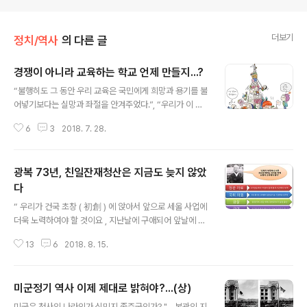
더보기
정치/역사
의 다른 글
경쟁이 아니라 교육하는 학교 언제 만들지...?
글 내용
“불행히도 그 동안 우리 교육은 국민에게 희망과 용기를 불
어넣기보다는 실망과 좌절을 안겨주었다.”, “우리가 이 시
점에서 추구해야 할 가장 중요한 과제는 교육에 대한 국민
6
3
2018. 7. 28.
의 신뢰를 되찾는 일이다”2004년 신년사에서 안병영 부
총리 겸 교육인적자원부 장관이 관료들에게 한 말이다. 교
육의 신뢰...? 왜 ‘신뢰’를 잃었을까? 신뢰(信賴)란 ‘어떤 사
광복 73년, 친일잔재청산은 지금도 늦지 않았
실이나 사람을 믿는 마음’이다. 신뢰를 잃는다는 것은 '다른
행위자가 자신의 기대 혹은 이해에 맞도록 행동할 것이라
다
글 내용
는 주관적 기대'가 무너질 때 나타나는 현상이다. 신뢰를 잃
“ 우리가 건국 초창 ( 初創 ) 에 앉아서 앞으로 세울 사업에
어버린 이유는 교육부가 학부모나 피교육자들에게 해야 할
더욱 노력하여야 할 것이요 , 지난날에 구애되어 앞날에 장
책무를 저버렸기 때문이다. 진부한 얘기 같지만 원론적인
애되는 것보다 과거의 결절(缺節)을 청사함으로써 국민의
의미에서 교육이란 ‘사람이 살아가는 데 필요한 지식이나
13
6
2018. 8. 15.
정신을 쇄신하고 … ”(1949 년 1 월 10 일 이승만 대국민
기술 등을 가르치고 배우는..
담화)“지금 국회의 친일파 처리 문제로 많은 사람들이 선동
되고 있는데 이런 문제로 민심을 이산시킬 때가 아니다. 이
미군정기 역사 이제 제대로 밝혀야?...(상)
렇게 하는 것으로는 문제 처리가 안 되고 나라에 손해가 될
글 내용
뿐이다 .”(1948 년 9 월 3 일-친일파 처단에 대하여)“ 법
미국은 천사의 나라인가 식민지 종주국인가? "... 본관의 지