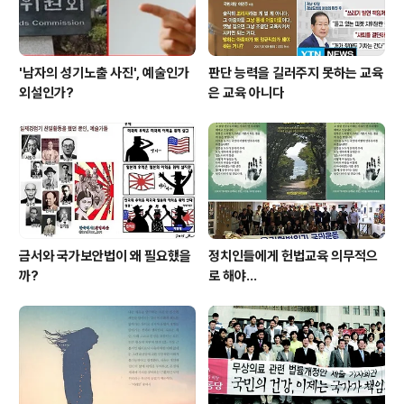
'남자의 성기노출 사진', 예술인가
판단 능력을 길러주지 못하는 교육
외설인가?
은 교육 아니다
금서와 국가보안법이 왜 필요했을
정치인들에게 헌법교육 의무적으
까?
로 해야…