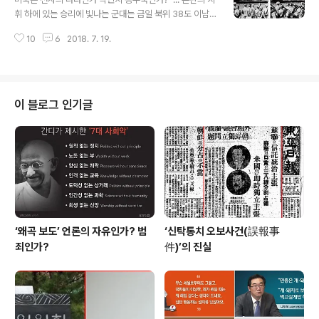
으로써 죄를 벌함은 범죄자에게 보복을 가하는 것보다는
휘 하에 있는 승리에 빛나는 군대는 금일 북위 38도 이남
범죄자를 선도하여 개과천선의 기회를 주려는데 목적이 있
의 조선 영토를 점령한다." 1945년 9월 8일부터 1948년
다 ”(1948년 9월 24일-반민족행위자 처단에 대하여)“
10
6
2018. 7. 19.
8월 15일까지 3년 ‘재조선 미국 육군사령부 군정청’(미군
반민 법안을 단속한 시일 내에 끝마치도록 할 것이다.(중
정청)이 지배하던 시기. 이 미군정청은 대한민국에서 무엇
략)...
인가? 해방된 대한민국을 독립국가로 만들어주기 위한 승
전국의 배려였을까? 아니면 미군의 점령지였을까? 미군정
은 불과 3년 동안 우리나라를 지배한 것에 불과하지만 그
이 블로그 인기글
것이 미친 영향은 40년이 지난 지금에도 계속되고 있다.
미군정기간 3년간 동안 미국이 한반도에서 한 일을 밝히는
것이 오늘 날 한미관계를 바로 세우는 바로미터가 되지 않
을까? 미군정기는 미국이 공산주의로부터 대한민국을 지
켜준 혈맹이요, 은혜의 나라로 ..
‘왜곡 보도’ 언론의 자유인가? 범
‘신탁통치 오보사건(誤報事
죄인가?
件)’의 진실