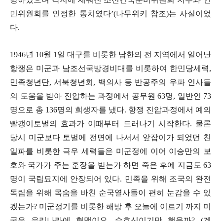
민위원회를 인정한 통치였다
’(
나무위키 참조
)
는 사실이었
다
.
1946
년
10
월
1
일 대구를 비롯한 남한의 전 지역에서 일어난
항쟁은 미군과 남조선국방경비대를 비롯하여 한민당세력
,
민족청년단
,
서북청년회
,
백의사 등 반공주의 우파 인사들
의 도움을 받아 진압하는 과정에서 공무원
63
명
,
일반인
73
명으로 총
136
명의 희생자를 냈다
.
항쟁 진압과정에서 예의
빨갱이토벌의 효과가 이때부터 드러나기 시작한다
.
물론
당시 미군보다 토벌에 전면에 나서서 앞잡이가 되었던 친
일파를 비롯한 극우 세력들은 미군정에 이어 이승만의 보
호와 국가가 주는 훈장을 받는가 하면 죽은 후에 지금도
63
명이 국립묘지에 안장되어 있다
.
민족을 위해 조국의 완전
독립을 위해 목숨을 바친 순국열사들이 편히 눈감을 수 있
겠는가
?
미군정기를 비롯한 해방 후 오늘에 이르기 까지 미
국은 우리나라에 혈맹이요
,
수호신이기만 했을까
?...(
계