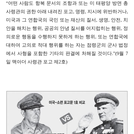
“
어떤 사람도 항복 문서의 조항과 또는 미 태평양 방면 총
사령관의 권한 아래 내려진 포고
,
명령
,
지시에 위반하거나
,
미국과 그 연합국의 국민 또는 재산의 질서
,
생명
,
안전
,
치
안을 해치는 행위
,
공공의 안녕 질서를 어지럽히는 행위
,
정
의로운 행동을 수행하지 못하게 하는 행위
,
또는 연합국에
대하여 고의로 적대 행위를 하는 자는 점령군의 군사 법정
에서 사형을 포함한 기타의 판결에 처해질 것이다
.”(9
월
7
일 맥아더 사령관 포고 제
2
호
)