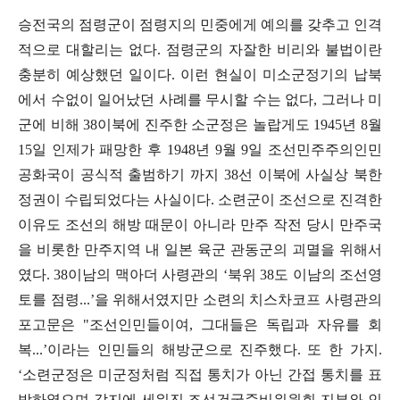
승전국의 점령군이 점령지의 민중에게 예의를 갖추고 인격
적으로 대할리는 없다
.
점령군의 자잘한 비리와 불법이란
충분히 예상했던 일이다
.
이런 현실이 미소군정기의 납북
에서 수없이 일어났던 사례를 무시할 수는 없다
,
그러나 미
군에 비해
38
이북에 진주한 소군정은 놀랍게도
1945
년
8
월
15
일 인제가 패망한 후
1948
년
9
월
9
일 조선민주주의인민
공화국이 공식적 출범하기 까지
38
선 이북에 사실상 북한
정권이 수립되었다는 사실이다
.
소련군이 조선으로 진격한
이유도 조선의 해방 때문이 아니라 만주 작전 당시 만주국
을 비롯한 만주지역 내 일본 육군 관동군의 괴멸을 위해서
였다
. 38
이남의 맥아더 사령관의
‘
북위
38
도 이남의 조선영
토를 점령
...’
을 위해서였지만 소련의 치스차코프 사령관의
포고문은
"
조선인민들이여
,
그대들은 독립과 자유를 회
복
...’
이라는 인민들의 해방군으로 진주했다
.
또 한 가지
.
‘
소련군정은 미군정처럼 직접 통치가 아닌 간접 통치를 표
방하였으며 각지에 세워진 조선건국준비위원회 지부와 인