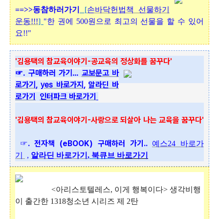
==>>동참하러가기
[
손바닥헌법책 선물하기
운동!!!
]
"한 권에 500원으로 최고의 선물을 할 수 있어
요!!"
'김용택의 참교육이야기-공교육의 정상화를 꿈꾸다'
☞. 구매하러 가기...
교보문고 바
로가기
,
yes 바로가지
,
알라딘 바
로가기
인터파크 바로가기
'김용택
의 참교육이야기-사랑으로 되살아 나는 교육을 꿈꾸다'
☞. 전자책 (eBOOK) 구매하러 가기..
예스24 바로가
기
,
알라딘
바로가기
,
북큐브
바로가기
<아리스토텔레스, 이게 행복이다> 생각비행
이 출간한 1318청소년 시리즈 제 2탄