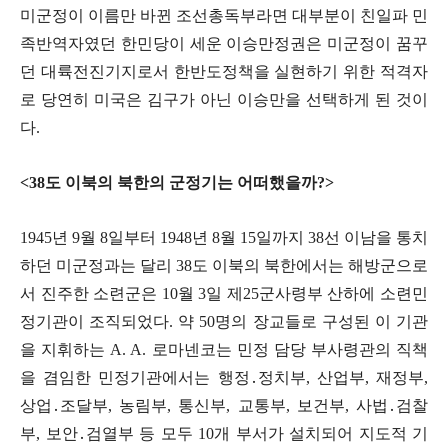
미군정이 이름만 바뀐 조선총독부라면 대부분이 친일파 민
족반역자였던 한민당이 세운 이승만정권은 미군정이 꿈꾸
던 대륙전진기지로서 한반도정책을 실현하기 위한 적격자
로 당연히 미국은 김구가 아닌 이승만을 선택하게 된 것이
다
.
<38
도 이북의 북한의 군정기는 어떠했을까
?>
1945
년
9
월
8
일부터
1948
년
8
월
15
일까지
38
선 이남을 통치
하던 미군정과는 달리
38
도 이북의 북한에서는 해방군으로
서 진주한 소련군은
10
월
3
일 제
25
군사령부 산하에 소련민
정기관이 조직되었다
.
약
50
명의 장교들로 구성된 이 기관
을 지휘하는
A. A.
로마넨코는 민정 담당 부사령관의 직책
을 겸임한 민정기관에서는 행정
․
정치부
,
산업부
,
재정부
,
상업
․
조달부
,
농림부
,
통신부
,
교통부
,
보건부
,
사법
․
검찰
부
,
보안
․
검열부 등 모두
10
개 부서가 설치되어 지도적 기