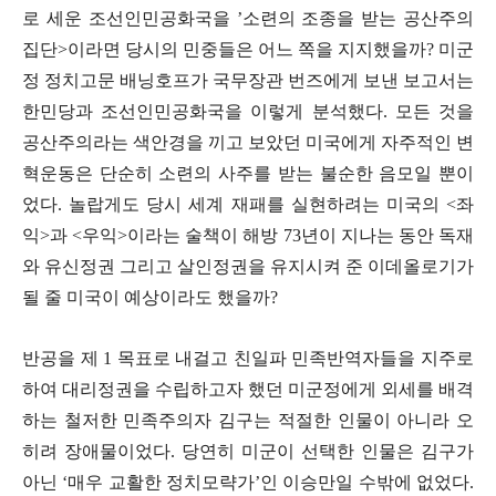
로 세운 조선인민공화국을
’
소련의 조종을 받는 공산주의
집단
>
이라면 당시의 민중들은 어느 쪽을 지지했을까
?
미군
정 정치고문 배닝호프가 국무장관 번즈에게 보낸 보고서는
한민당과 조선인민공화국을 이렇게 분석했다
.
모든 것을
공산주의라는 색안경을 끼고 보았던 미국에게 자주적인 변
혁운동은 단순히 소련의 사주를 받는 불순한 음모일 뿐이
었다
.
놀랍게도 당시 세계 재패를 실현하려는 미국의
<
좌
익
>
과
<
우익
>
이라는 술책이 해방
73
년이 지나는 동안 독재
와 유신정권 그리고 살인정권을 유지시켜 준 이데올로기가
될 줄 미국이 예상이라도 했을까
?
반공을 제
1
목표로 내걸고 친일파 민족반역자들을 지주로
하여 대리정권을 수립하고자 했던 미군정에게 외세를 배격
하는 철저한 민족주의자 김구는 적절한 인물이 아니라 오
히려 장애물이었다
.
당연히 미군이 선택한 인물은 김구가
아닌
‘
매우 교활한 정치모략가
’
인 이승만일 수밖에 없었다
.