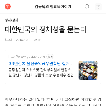
검색하기
김용택의 참교육이야기
티스토리
정치/정치
대한민국의 정체성을 묻는다
참교육
2016. 10. 13. 06:51
http://www.gosiup.co.kr
광고
33년전통 울산중앙공무원학원 철저한
합격관리집중형 시스템
공무원합격 스윗스팟 관리형회원제 면접스
킬 공단기 경단기 경폴카 소방 수능재수 편입
막무가네라는 말이 있다. '한번 굳게 고집하면 어찌할 수 없
을 정도로 도무지 융통성이 없음'을 일컫는 말이다. '어거