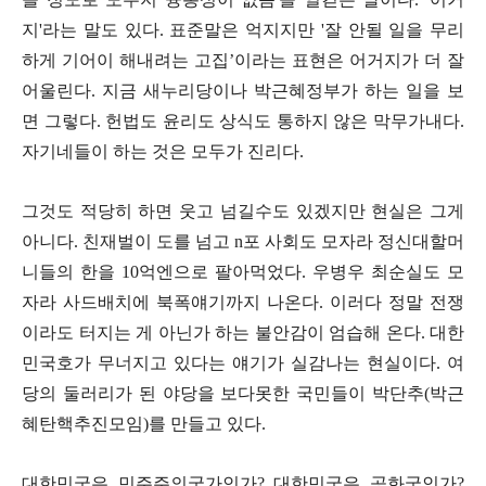
지'라는 말도 있다. 표준말은 억지지만 '잘
안될 일을 무리
하게 기어이 해내려는 고집’이라는 표현은 어거지가 더 잘
어울린다.
지금 새누리당이나 박근혜정부가 하는 일을 보
면 그렇다.
헌법도 윤리도 상식도 통하지 않은 막무가내다.
자기네들이 하는 것은 모두가 진리다.
그것도 적당히 하면 웃고 넘길수도 있겠지만 현실은 그게
아니다. 친재벌이 도를 넘고 n포 사회도 모자라 정신대할머
니들의 한을 10억엔으로 팔아먹었다. 우병우 최순실도 모
자라 사드배치에 북폭얘기까지 나온다. 이러다 정말 전쟁
이라도 터지는 게 아닌가 하는 불안감이 엄습해 온다. 대한
민국호가 무너지고 있다는 얘기가 실감나는 현실이다. 여
당의 둘러리가 된 야당을 보다못한 국민들이 박단추(박근
혜탄핵추진모임)를 만들고 있다.
대한민국은 민주주의국가인가
?
대한민국은 공화국인가
?