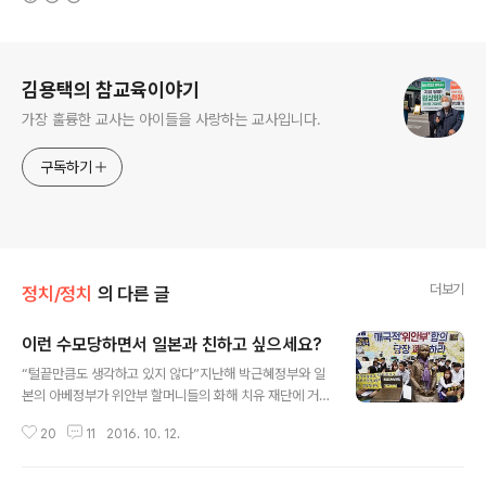
로그 정보
김용택의 참교육이야기
가장 훌륭한 교사는 아이들을 사랑하는 교사입니다.
구독하기
더보기
정치/정치
의 다른 글
이런 수모당하면서 일본과 친하고 싶으세요?
글 내용
“털끝만큼도 생각하고 있지 않다”지난해 박근혜정부와 일
본의 아베정부가 위안부 할머니들의 화해 치유 재단에 거
출금 10억 엔을 지급하기로 합의한 이후 사과의 편지를 쓸
20
11
2016. 10. 12.
의향이 있느냐는 질문에 대한 대답이다. ‘사과가 아니라 돈
으로 갚았으니 끝난 일이다? 20만여성들이 일본에 끌려가
짐승같은 놈들에게 당했던 그 치욕을 10억엔(우리나라 돈