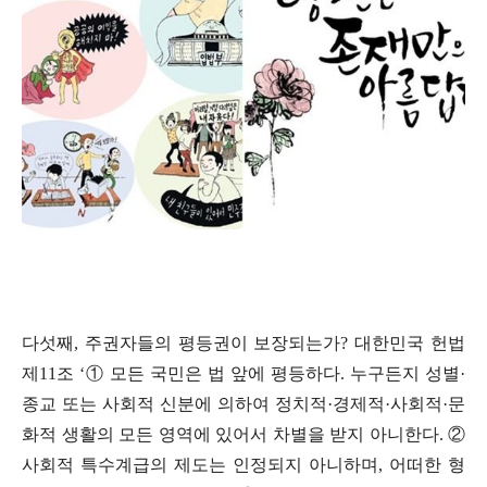
다섯째, 주권자들의 평등권이 보장되는가?
대한민국 헌법
제
11
조
‘
①
모든 국민은 법 앞에 평등하다
.
누구든지 성별
·
종교 또는 사회적 신분에 의하여 정치적
·
경제적
·
사회적
·
문
화적 생활의 모든 영역에 있어서 차별을 받지 아니한다
.
②
사회적 특수계급의 제도는 인정되지 아니하며
,
어떠한 형