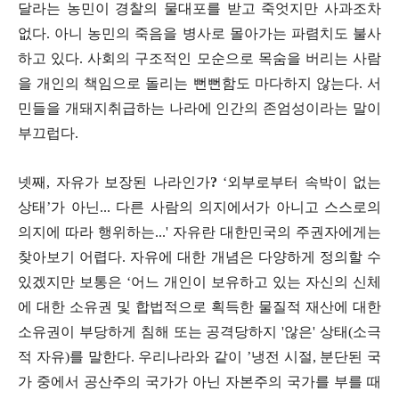
달라는 농민이 경찰의 물대포를 받고 죽엇지만 사과조차
없다. 아니 농민의 죽음을 병사로 몰아가는 파렴치도 불사
하고 있다.
사회의 구조적인 모순으로 목숨을 버리는 사람
을 개인의 책임으로 돌리는 뻔뻔함도 마다하지 않는다. 서
민들을 개돼지취급하는 나라에 인간의 존엄성이라는 말이
부끄럽다.
넷째
,
자유가 보장된 나라인가
?
‘
외부로부터 속박이 없는
상태
’
가 아닌... 다른 사람의 의지에서가 아니고 스스로의
의지에 따라 행위하는...
' 자유란 대한민국의 주권자에게는
찾아보기 어렵다.
자유에 대한 개념은 다양하게 정의할 수
있겠지만 보통은
‘
어느 개인이 보유하고 있는 자신의 신체
에 대한 소유권 및 합법적으로 획득한 물질적 재산에 대한
소유권이 부당하게 침해 또는 공격당하지
'
않은
'
상태
(
소극
적 자유
)
를 말한다
.
우리나라와 같이
’
냉전 시절
,
분단된 국
가 중에서 공산주의 국가가 아닌 자본주의 국가를 부를 때