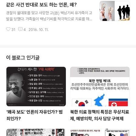
같은 사건 반대로 보도 하는 언론, 왜?
으로 환산하면 약 97억 원)을 줬으니 책임이 없이 마무리
글 내용
됐다는 뜻이다. 참으로 잔인한 인종들이다. 아베 신조... 그
경찰의 물대포를 맞고 사망한 고(故) 백남기씨 유가족이 고
가 최소한의 인간의 양심을 가진 사람이기를 바랐지만 그
발을 당했다. 가족들이 백남기씨를 적극적으로 치료를 하
것은 순진한 국민들의 소망일뿐 그는 여전히 인면수심의
지 않아 '형법18조 위반 부작위에 의한 살인죄'에 해당된다
사악한 짐승이었다. 일본군이 노동착취를 위해 끌고 간 16
31
4
2016. 10. 11.
는 이유다. "뇌출혈 후 유족이 연명치료를 원치 않아 최선
0만명 중에 20만명이 위안부라고 가정하면 당시 조선인들
의 진료를 받지 못하고 사망 병사"했다는 주치의의 발표 후
은 친척 8명 중 1명이 위안부피해자..
극우단체인 자유청년엽합대표 장기정씨가 백남기씨의 세
딸을 고발한 것이다. 경찰의 과잉진압으로 억울하게 숨져
간 농민에게 정부가 하는 폭력도 모자라 극우단체까지 기
이 블로그 인기글
름을 붓고 있는 것이다. 이런 현실을 보는 언론의 시각은 어
떤가? 사람의 정서란 이해관계나 가치관에 따라 다르게 보
일 수도 있다. 똑같은 사건이라도 보는 사람에 따라 다르듯
이 언론도 똑같을 수 없다. 언론사의 사시(社是)나 사훈(社
訓)을 보면 하나같이 ‘진실, 공정,..
‘왜곡 보도’ 언론의 자유인가? 범
북한 의료 정책의 특징은 무상치료
죄인가?
제, 예방의학, 의사 담당 구역제