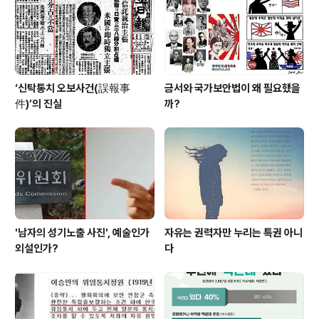
‘신탁통치 오보사건(誤報事
금서와 국가보안법이 왜 필요했을
件)’의 진실
까?
'남자의 성기노출 사진', 예술인가
자유는 권력자만 누리는 특권 아니
외설인가?
다