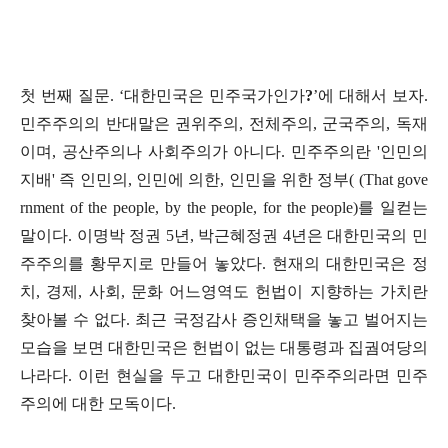
첫 번째 질문
. ‘
대한민국은 민주국가인가
?
’
에 대해서 보자
.
민주주의의 반대말은 권위주의
,
전체주의
,
군국주의
,
독재
이며
,
공산주의나 사회주의가 아니다
.
민주주의란
'
인민의
지배
'
즉 인민의
,
인민에 의한
,
인민을 위한 정부
( (That gove
rnment of the people, by the people, for the people)
를 일컫는
말이다
. 이명박 정권 5년, 박근혜정권 4년은 대한민국의 민
주주의를 황무지로 만들어 놓았다.
현재의 대한민국은 정
치, 경제, 사회, 문화 어느영역도 헌법이 지향하는 가치란
찾아볼 수 없다. 최근 국정감사 증인채택을 놓고 벌어지는
모습을 보면 대한민국은 헌법이 없는 대통령과 집궘여당의
나라다. 이런 현실을 두고 대한민국이 민주주의라면 민주
주의에 대한 모독이다.