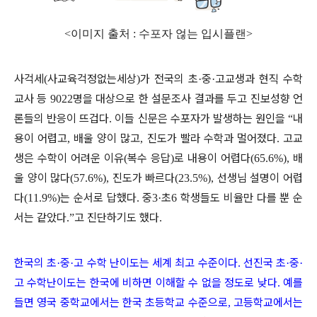
<이미지 출처 : 수포자 얺는 입시플랜>
사걱세
사교육걱정없는세상
가 전국의 초
중
고교생과 현직 수학
(
)
·
·
교사 등
명을 대상으로 한 설문조사 결과를 두고 진보성향 언
9022
론들의 반응이 뜨겁다
이들 신문은 수포자가 발생하는 원인을
내
.
“
용이 어렵고
배울 양이 많고
진도가 빨라 수학과 멀어졌다
고교
,
,
.
생은 수학이 어려운 이유
복수 응답
로 내용이 어렵다
배
(
)
(65.6%),
울 양이 많다
진도가 빠르다
선생님 설명이 어렵
(57.6%),
(23.5%),
다
는 순서로 답했다
중
초
학생들도 비율만 다를 뿐 순
(11.9%)
.
3·
6
서는 같았다
고 진단하기도 했다
.”
.
한국의 초
중
고 수학 난이도는 세계 최고 수준이다
선진국 초
중
·
·
.
·
·
고 수학난이도는 한국에 비하면 이해할 수 없을 정도로 낮다
예를
.
들면 영국 중학교에서는 한국 초등학교 수준으로
고등학교에서는
,