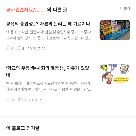
더보기
교사관련자료/교과서
의 다른 글
교육의 중립성...? 자본의 논리는 왜 가르치나
글 내용
‘초등 1~2학년 ‘안전교과’ 신설 및 수업시수 증가, 초·중·고
교과서 한자 병기, 초·중·고 소프트웨어 교육 도입, 3·1정신
과 대한민국 임시정부의 법적 정통성 관련 내용 축소, 역사
6
4
2015. 7. 21.
교과서 근·현대사 축소, 역사 교과서 국정화...‘ 박근혜정
부가 추진하겠다는 교육과정 개정 핵심 내용이다. 평균 1년
에 한번씩 바꾸는 교육과정. 그래서 우리교육은 얼마나 좋
‘학교의 우등생=사회의 열등생’, 이유가 있었
아졌을까? '세계 최고의 수업일수와 수업시수, 학습 내용
의 과다와 고난이도, 편중된 영·수 수업시수, 전국의 학생을
네
글 내용
줄 세우고 경쟁을 내면화시키는 상대평가, 세계적으로 유
‘어떤 보험이 내게 반드시 필요한가?’ ‘어떤 종류의 은행계
례를 찾기 어려운 기형적인 입시경쟁체제와 극심한 사교
좌를 개설해야 편리하게, 싼 이자로 이용할 수 있을까?’ ‘불
육, 학습흥미도 OECD 최하위...' '유치원 단계에서부터 스
필요한 계약을 해지하려면 어떤 절차를 밟아야 할까?’ 독일
트레스를 주는 영어 학습 과열, 중학교 학교별 교과 집중
16
8
2015. 7. 1.
교육이야기의 저자 박성숙씨가 한국교육신문에 쓴 글에 나
이..
오는 얘기다. 이미지 출처 : 초등경제교육연구소> 독일도
우리나라와 같이 앞으로 학생이 살아 갈 세상에 반드시 필
요한 이런 교육을 하지 않고 있었던 모양이다. 독일이 이렇
게 교육방향을 전환하게 된 이유는 17세 소녀가 자신의 트
이 블로그 인기글
위터 포스트에 쓴 “난 이제 거의 18세가 되었지만 세금이