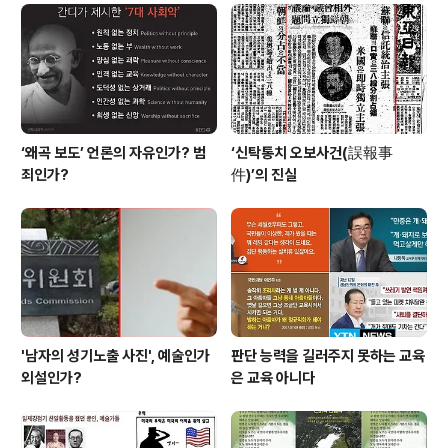
나 집세 혹은 보험에 대해서 전혀 모른다. 그러나 4개나 되
는 언어로 시를 분석하는 데는 능하다.”는 몇 줄의 글이 교
육논쟁을 불붙여 독일 사회를 움직이면서 부터다. 박성숙
씨가 한국교육신문..
‘왜곡 보도’ 언론의 자유인가? 범
‘신탁통치 오보사건(誤報事
죄인가?
件)’의 진실
'남자의 성기노출 사진', 예술인가
판단 능력을 길러주지 못하는 교육
외설인가?
은 교육 아니다