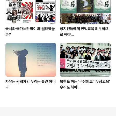
금서와 국가보안법이 왜 필요했을
정치인들에게 헌법교육 의무적으
까?
로 해야…
자유는 권력자만 누리는 특권 아니
북한도 하는 ‘무상의료’ ‘무상교육’
다
우리도 해야...
의안내