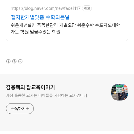
https://blog.naver.com/newface1117
광고
철저한개별맞춤 수학의봄날
쉬운개념설명 꼼꼼한관리 개별오답 쉬운수학 수포자도대학
가는 학원 믿을수있는 학원
(새창열림)
로그 정보
김용택의 참교육이야기
가장 훌륭한 교사는 아이들을 사랑하는 교사입니다.
구독하기