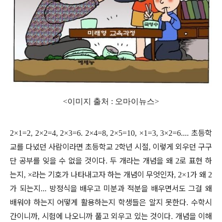
<이미지 출처 : 오마이뉴스>
초등학
2×1=2, 2×2=4, 2×3=6. 2×4=8, 2×5=10, ×1=3, 3×2=6....
교를 다녔던 사람이라면 초등학교
학년 시절
이렇게 외우던 구구
2
,
단 공부를 잊을 수 없을 것이다
두 개라는 개념을 왜
로 표현 하
.
2
는지
라는 기호가 나타내고자 하는 개념이 무엇인자
가 왜
, ×
, 2×1
2
가 되는지
방정식을 배우고 미분과 적분을 배우면서도 그걸 왜
...
배워야 하는지 어떻게 활용하는지 학생들은 알지 못한다
수학시
.
간이니까
시험에 나오니까 풀고 외우고 있는 것이다
개념을 이해
,
.