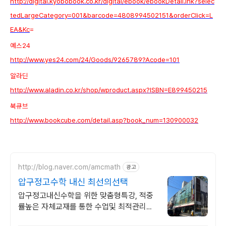
http://digital.kyobobook.co.kr/digital/ebook/ebookDetail.ink?selec
tedLargeCategory=001&barcode=4808994502151&orderClick=L
EA&Kc
=
예스24
http://www.yes24.com/24/Goods/9265789?Acode=101
알라딘
http://www.aladin.co.kr/shop/wproduct.aspx?ISBN=E899450215
북큐브
http://www.bookcube.com/detail.asp?book_num=130900032
http://blog.naver.com/amcmath
광고
압구정고수학 내신 최선의선택
압구정고내신수학을 위한 맞춤형특강, 적중
률높은 자체교재를 통한 수업및 최적관리학
습