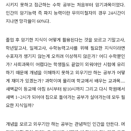
시키지 못하고 접근하는 수학 공부는 처음부터 암기과목이었다
.
인간의 암기능력 즉 파지 능력이란 무의미철자의 경우
시간이
24
지나면 망각율이
다
60%
.
졸업 후 암기한 지식이 어떻게 활용된다는 것을 모르고 기말고사
,
학년말고사
일제고사
수학능력고사를 위해 필요한 지식이라면
,
,
수포자가 생기지 않는게 오히려 이상하지 않은가
어디 수학뿐인
?
가
사회과목이 어렵다는 학생들도 끝없이 외워야만 시험에 유리
?
하기 때문에 개념을 이해하지 못하고 외우기만 하는 공부가 어떻
게 재미가 있겠는가
과학이며 물리며 학교에서 배우는 교과목
?
....
새벽같이 등교해 아침
시부터 밤
시까지 그리고 다시 학원에서
8
10
새벽
시가 되어야 집으로 돌아가는 공부가 살아가는데 모두 필
1~2
요한 지식일까
?
개념을 모르고 외우기만 하는 공부는 관념적인 인간을 만든다
머
.