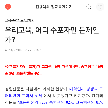
검색하기
김용택의 참교육이야기
티스토리
교사관련자료/교과서
우리교육, 어디 수포자만 문제인
가?
참교육
2015. 7. 27. 06:57
수학포기자
수포자
가 고교생
명 가운데
명
중학생은
명
‘
’(
)
10
6
,
10
중
명
초등학생도
명
5
,
4
...
경향신문은 사설에서 이러한 현상이
‘
대학입시 경쟁과 구
태의연한 교과서 체제
’
에서 비롯됐다고 진단했다
.
한겨레
신문도
‘
초등학생의
72%,
중학생의
82%,
고등학생의
81%