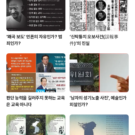
만들어 놓겠다. 이명박대통령의 후보시절 내놓은 교육분야
공약이다. 얼마나..
‘왜곡 보도’ 언론의 자유인가? 범
‘신탁통치 오보사건(誤報事
죄인가?
件)’의 진실
판단 능력을 길러주지 못하는 교육
'남자의 성기노출 사진', 예술인가
은 교육 아니다
외설인가?