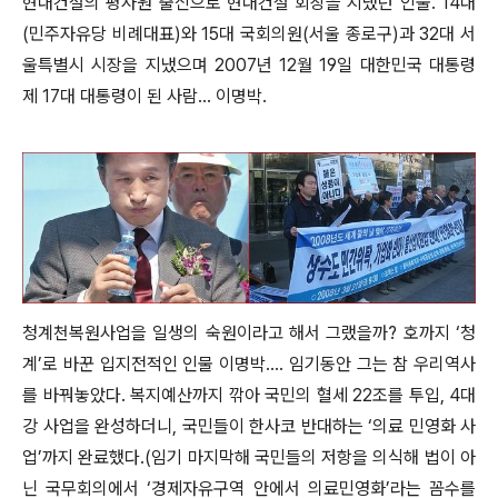
현대건설의 평사원 출신으로 현대건설 회장을 지냈던 인물. 14대
(민주자유당 비례대표)와 15대 국회의원(서울 종로구)과 32대 서
울특별시 시장을 지냈으며 2007년 12월 19일 대한민국 대통령
제 17대 대통령이 된 사람... 이명박.
청계천복원사업을 일생의 숙원이라고 해서 그랬을까? 호까지 ‘청
계’로 바꾼 입지전적인 인물 이명박.... 임기동안 그는 참 우리역사
를 바꿔놓았다. 복지예산까지 깎아 국민의 혈세 22조를 투입, 4대
강 사업을 완성하더니, 국민들이 한사코 반대하는 ‘의료 민영화 사
업’까지 완료했다.(임기 마지막해 국민들의 저항을 의식해 법이 아
닌 국무회의에서 ‘경제자유구역 안에서 의료민영화’라는 꼼수를