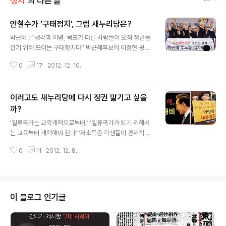
정치
의 다른 글
안철수가 ‘구태정치’, 그럼 새누리당은?
글 내용
박근혜 : “생각과 이념, 목표가 다른 사람들이 오직 정권을
잡기 위해 모이는 구태정치다” 박근혜후보의 이정현 공보
단장 : “안철수씨는 정치꾼 이상도 이하도 아니다” “그가
0
17
2012. 12. 10.
원하는 것은 권력, 자리, 명예, 그리고 안랩의 주가 상승이
다” 안철수 전후보가 문재인을 지지한 사실을 두고 박근혜
후보와 새누리당에서 퍼부은 막말이다. 새누리당은 문재인
이러고도 새누리당에 다시 정권 맡기고 싶을
민주통합당 후보를 '정치 마마보이'라고 비난하고, 안철수
전 후보에 대해선 '새정치가 아니라 구태정치인'이라고 비
까?
글 내용
난했다. 투표시간 연장거부, 최저임금 상향거부, 골목상권
‘일류국가는 교육개혁으로부터!’ ‘일류국가가 되기 위해서
살리기, 부자감세 동조, 4대강 찬성 등과 같은 한계를 벗어
는 교육부터 개혁해야 한다’ ‘저소득층 학생들이 경제적 부
나지 못한 새누리당의 막말이 얼마나 유권자들에게 공감을
담 없이 공교육 틀 내에서 질 높은 다양한 교육을 받을 수
받을 수 있을까? 새누리당이 누군가? 자유당[이승만] ▶민
0
11
2012. 12. 8.
있는 고품질 교육으로 가난의 대물림을 끊겠다.’ ‘서민들의
주공화당[박정희] ▶민주정..
가장 큰 고통 사교육비 부담’을 줄이기 위해 ‘고교생 월평균
과외비 45만원, 연간 30조원에 이르는 사교육비 부담을
줄여 ‘학교만족 두 배, 사교육 절반’으로 줄이겠다‘ ‘학교 교
육만 받으면 누구나 원하는 대학에 갈 수 있도록 하겠다’ 이
이 블로그 인기글
러한 나라를 만들기 위해 「학교만족 두 배, 사교육 절반」프
로젝트를 도입, 학교 교육의 질을 획기적으로 높여 사교육
을 반으로 줄이고 교육으로 가난의 대물림을 끊는 사회를