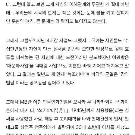
다. 그런데 알고 보면 그게 자신의 이해관계와 무관한 게 절대 아닌
데... 우리들의 시각의 한계는 작은 것에는 눈에 불을 켜고 살피지
만 훗날의 얘기, 큰 문제는 와 닿지도 보이지도 않는다.
그래서 그럴까? 지난 4대강 사업도 그랬지... 뒤에는 서민들도 ‘수
십만년동안 자연이 만든 질서를 인간의 오만한 발상으로 강의 흐
름을 바꿔놓는 건 자연에 대한 도전이라면 분노했지만 이명박은
‘대운하사업’을 ‘4대강 사업’으로 이름만 바꿔 기어코 해치우고 말
았다. 그 결과는 일년도 채 안돼 ‘녹조라떼’며 바닥의 균열은 ‘강의
범람’이라는 공포감을 심어주고 있다.
도대체 MB란 어떤 인물인가? 일본 오사카 부 나카카와치 군 가미
촌에서 태어 나, ‘쓰키야마’(月山, 1945년까지 사용했음)라는 성
씨를 사용했던 사람. 해방 후 고려대학을 나와 현대건설에 입사, 현
대그룹 창업주 정주영에게 발탁되어 30대 초반에 이사를 지냈고