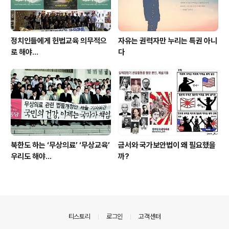
정치인들에게 헌법교육 의무적으
자유는 권력자만 누리는 특권 아니
로 해야…
다
북한도 하는 ‘무상의료’ ‘무상교육’
금서와 국가보안법이 왜 필요했을
우리도 해야...
까?
의안내
티스토리
로그인
고객센터