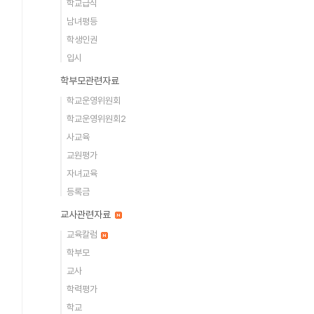
학교급식
남녀평등
학생인권
입시
학부모관련자료
학교운영위원회
학교운영위원회2
사교육
교원평가
자녀교육
등록금
교사관련자료
교육칼럼
학부모
교사
학력평가
학교