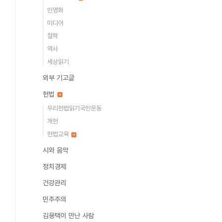
민영화
미디어
철학
역사
세상읽기
외부 기고글
헌법
우리헌법읽기국민운동
개헌
헌법교육
시와 음악
정치경제
건강관리
민주주의
김용택이 만난 사람