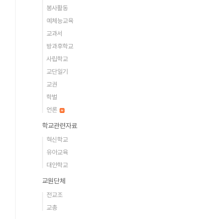
봉사활동
예체능교육
교과서
방과후학교
사립학교
교단일기
교권
학벌
언론
학교관련자료
혁신학교
유아교육
대안학교
교원단체
전교조
교총