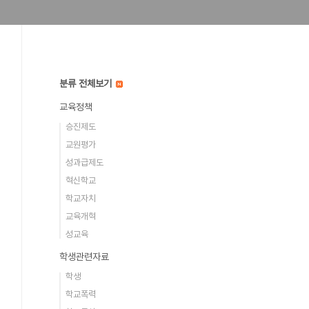
분류 전체보기
교육정책
승진제도
교원평가
성과급제도
혁신학교
학교자치
교육개혁
성교육
학생관련자료
학생
학교폭력