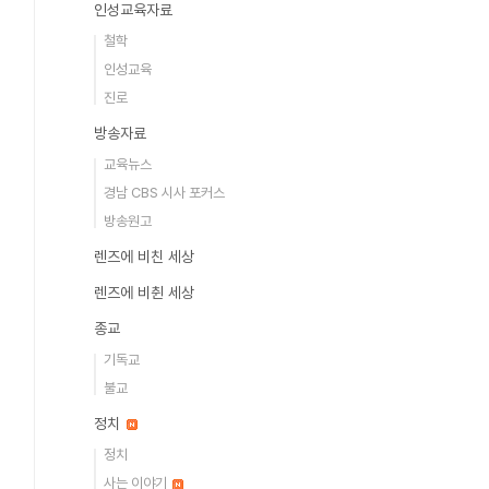
인성교육자료
철학
인성교육
진로
방송자료
교육뉴스
경남 CBS 시사 포커스
방송원고
렌즈에 비친 세상
렌즈에 비췬 세상
종교
기독교
불교
정치
정치
사는 이야기