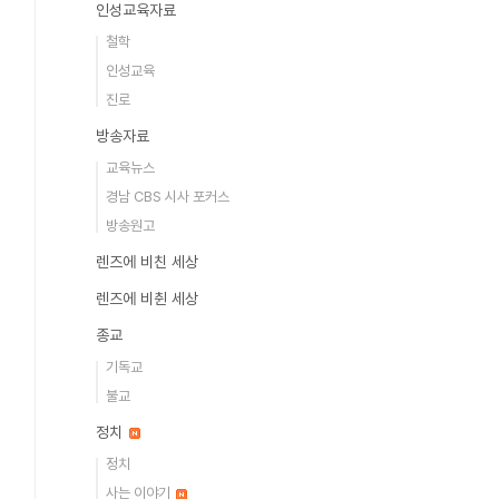
인성교육자료
철학
인성교육
진로
방송자료
교육뉴스
경남 CBS 시사 포커스
방송원고
렌즈에 비친 세상
렌즈에 비췬 세상
종교
기독교
불교
정치
정치
사는 이야기