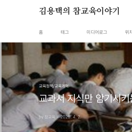
본문 바로가기
김용택의 참교육이야기
홈
태그
미디어로그
위
교육정책/교육개혁
교과서 지식만 암기시키
by 참교육
2025. 4. 2.