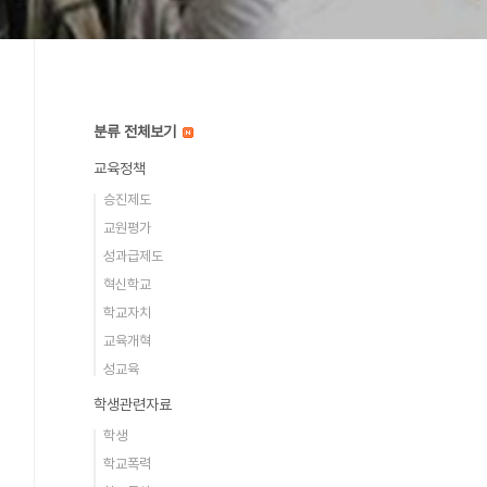
분류 전체보기
교육정책
승진제도
교원평가
성과급제도
혁신학교
학교자치
교육개혁
성교육
학생관련자료
학생
학교폭력