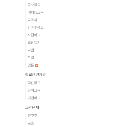
봉사활동
예체능교육
교과서
방과후학교
사립학교
교단일기
교권
학벌
언론
학교관련자료
혁신학교
유아교육
대안학교
교원단체
전교조
교총