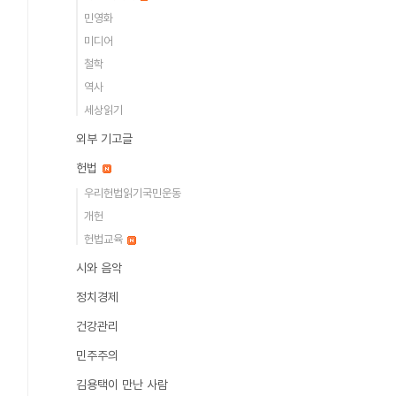
민영화
미디어
철학
역사
세상읽기
외부 기고글
헌법
우리헌법읽기국민운동
개헌
헌법교육
시와 음악
정치경제
건강관리
민주주의
김용택이 만난 사람