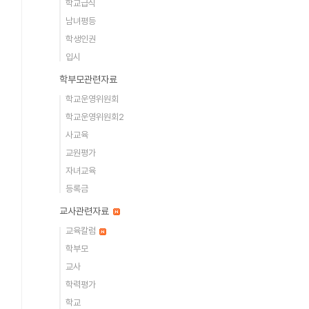
학교급식
남녀평등
학생인권
입시
학부모관련자료
학교운영위원회
학교운영위원회2
사교육
교원평가
자녀교육
등록금
교사관련자료
교육칼럼
학부모
교사
학력평가
학교