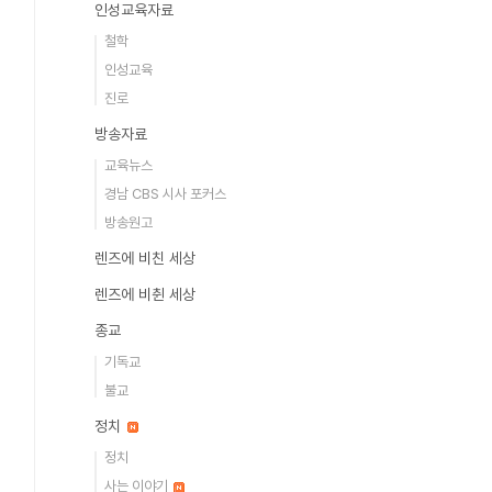
인성교육자료
철학
인성교육
진로
방송자료
교육뉴스
경남 CBS 시사 포커스
방송원고
렌즈에 비친 세상
렌즈에 비췬 세상
종교
기독교
불교
정치
정치
사는 이야기