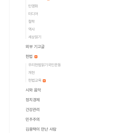
민영화
미디어
철학
역사
세상읽기
외부 기고글
헌법
우리헌법읽기국민운동
개헌
헌법교육
시와 음악
정치경제
건강관리
민주주의
김용택이 만난 사람