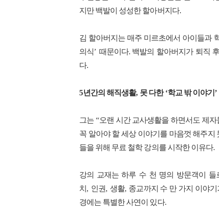
지만 백발이 성성한 할아버지다.
김 할아버지는 매주 미르초에서 아이들과 
의식
’
때문이다. 백발의 할아버지가 퇴직 후
다.
5
년간의 해직생활
,
못 다한
‘
학교 밖 이야기
’
그는
“
오랜 시간 교사생활을 하면서도 제자
꼭 알아야 할 세상 이야기를 마음껏 해주지
들을 위해 무료 철학 강의를 시작한 이유다
.
강의 교재는 하루 수 천 명의 방문객이 들
치
,
인권
,
생활
,
종교까지 수 만 가지 이야기
경에는 특별한 사연이 있다
.