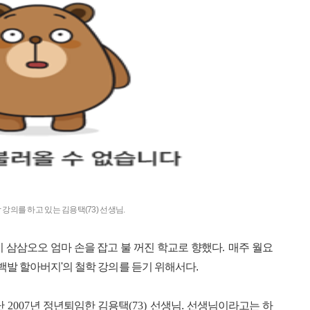
의를 하고 있는 김용택(73) 선생님.
들이 삼삼오오 엄마 손을 잡고 불 꺼진 학교로 향했다
.
매주 월요
백발 할아버지'의 철학 강의를 듣기 위해서다.
난
2007
년 정년퇴임한 김용택
(73)
선생님. 선생님이라고는 하