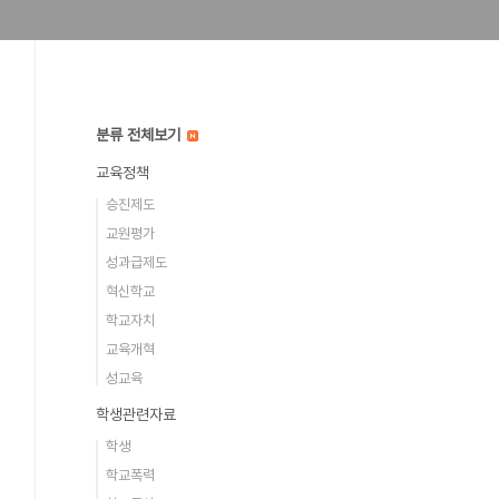
분류 전체보기
교육정책
승진제도
교원평가
성과급제도
혁신학교
학교자치
교육개혁
성교육
학생관련자료
학생
학교폭력