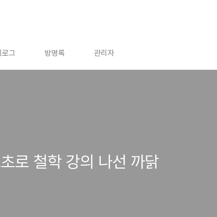
치로그
방명록
관리자
미르초로 철학 강의 나선 까닭