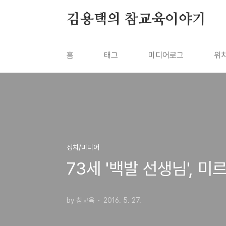
본문 바로가기
김용택의 참교육이야기
홈
태그
미디어로그
위
정치/미디어
73세 '백발 선생님', 
by 참교육
2016. 5. 27.