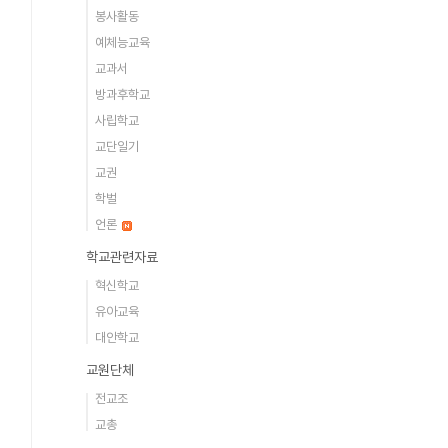
봉사활동
예체능교육
교과서
방과후학교
사립학교
교단일기
교권
학벌
언론
학교관련자료
혁신학교
유아교육
대안학교
교원단체
전교조
교총