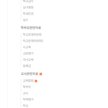
학교급식
남녀평등
학생인권
입시
학부모관련자료
학교운영위원회
학교운영위원회2
사교육
교원평가
자녀교육
등록금
교사관련자료
교육칼럼
학부모
교사
학력평가
학교