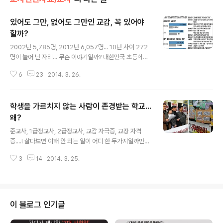
있어도 그만, 없어도 그만인 교감, 꼭 있어야
할까?
글 내용
2002년 5,785명, 2012년 6,057명... 10년 사이 272
명이 늘어 난 자리... 무슨 이야기일까? 대한민국 초등학교
교감이라는 사람들 얘기다. 2012년 초등학교 교장 수는
6
23
2014. 3. 26.
5,885명인데 반해 교감은 그 보다 202명이 많은 6.087
명이다. 그런데 교감은 교장과 달리 5학급 이하에는 배치
하는 않는다. 그런데 왜 교감이 교장보다 더 많을까? 수업
학생을 가르치지 않는 사람이 존경받는 학교...
을 하지 않는 사람, 그러면서도 학교경영의 책임자도 아닌
있어도 그만, 없어도 그만(?)인 사람, 교감...! 도대체 교감이
왜?
글 내용
하는 일은 무엇일까? 을 보면 ‘교감은 교장을 보좌하여 교
준교사, 1급정교사, 2급정교사, 교감 자극증, 교장 자격
무를 관리하고 학생을 교육하며, 교장이 부득이 한 사유로
증....! 살다보면 이해 안 되는 일이 어디 한 두가지일까만은
직무를 수행할 수 없을 때는 그 직무를 대행한다. 다만 교감
학교를 보면 그런 게 한 두가지가 아니다. 병원장은 의사면
을 두지 않는 학교의 경우에는 교장이 미리 지정한..
3
14
2014. 3. 25.
누구든지 할 수 있는데 교장 은 왜자격증이 있어야 할까?
교감이나 교장은 자격증이 있어야 하지만 장학사나 장학관
은 왜 자격증이 없어도 될까? 교사라면 당연힌 학생들을 가
르치는 교수활동이 주 업무가 되여야 하지만 교수활동보다
담당 업무를 잘 처리하는 사람이 우수한 교사, 유능한 교사
이 블로그 인기글
로 승진도 하고 대접도 받는다. 현실이 이렇다 보니 새파란
30대 교사들이 승진을 위해 점수를 모으고 있다는 소리돟