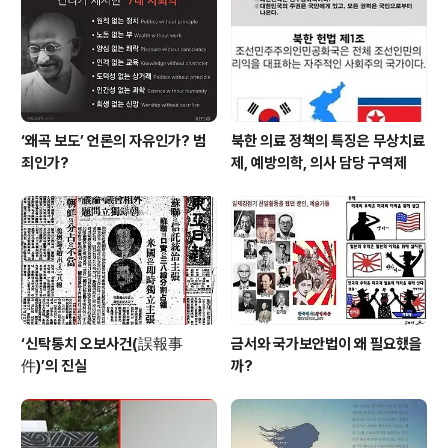
심심찮게 들린다. 모든 교사가 다 그런건 아니지만 교사들
중에 학생들을 가르치기를 기피하고 승진 준비를 하고 있
다면 학교 꼴이 뭐가 되..
‘왜곡 보도’ 언론의 자유인가? 범
북한 의료 정책의 특징은 무상치료
죄인가?
제, 예방의학, 의사 담당 구역제
‘신탁통치 오보사건(誤報事
금서와 국가보안법이 왜 필요했을
件)’의 진실
까?