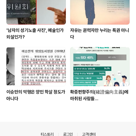
'남자의 성기노출 사진', 예술인가
자유는 권력자만 누리는 특권 아니
외설인가?
다
이승만의 악행은 양민 학살 정도가
확증편향주의(確證偏向主義)에
아니다
마취된 사람들...
의안내
티스토리
로그인
고객센터