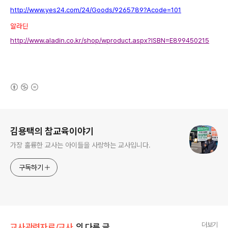
http://www.yes24.com/24/Goods/9265789?Acode=101
알라딘
http://www.aladin.co.kr/shop/wproduct.aspx?ISBN=E899450215
(새창열림)
로그 정보
김용택의 참교육이야기
가장 훌륭한 교사는 아이들을 사랑하는 교사입니다.
구독하기
더보기
교사관련자료/교사
의 다른 글