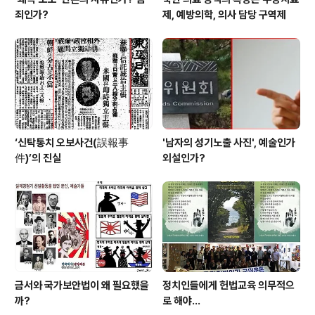
죄인가?
제, 예방의학, 의사 담당 구역제
‘신탁통치 오보사건(誤報事
'남자의 성기노출 사진', 예술인가
件)’의 진실
외설인가?
금서와 국가보안법이 왜 필요했을
정치인들에게 헌법교육 의무적으
까?
로 해야…