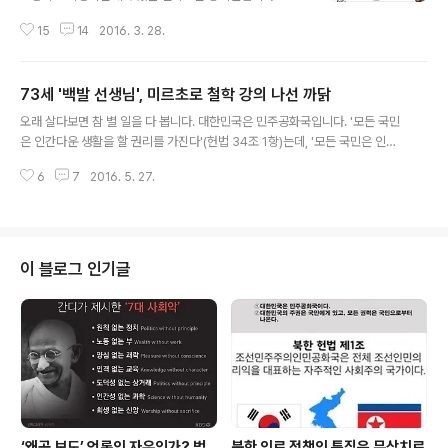
설 주간과 닮아도 너무 닮았다. 오죽하면 ‘공자가 죽어야 나
는 왜 소중한가, 얼마나 소중한가? - 공부를 잘해서가 아니
라가 산다’는 책의 저자 김경일교수는 “기자들을 믿지 말
15
14
2016. 3. 28.
다. 잘생겨서도 아니다. 부잣집에 태어나지도 못하고 특별
라. 그들은 진실을 찾으려 하지 않는다. 그게 청국장처럼 냄
히 잘 하는 것이 없어도 나는 세상에 하나뿐인 귀한 존재다.
새가 풀풀 나는 현장을 보면..
생각해 보자. 세상에는 잘생긴 영화배우만 사는 게 아니다.
73세 '백발 선생님', 미르초로 철학 강의 나선 까닭
의사와 변호사만 사는 세상도 아니다. 청소는 하는 사람도
글 내용
있어야 하고 농사는 짓는 사람도 있어야 한다. 시장에서 장
오래 살다보면 참 별 일을 다 봅니다. 대한민국은 민주공화국입니다. '모든 국민
사는 하는 사람, 버스나 지하철을 운전하는 사람, 고기를 잡
은 인간다운 생활을 할 권리를 가진다'(헌법 34조 1항)는데, '모든 국민은 인간
는 어부, 우편 배달부... 이런 사람들이 함께 있어 우리가 살
으로서의 존엄과 가치를 가지며, 행복을 추구할 권리를 가진다'는데, '국가는 개
아 갈 수 있는 것이다. 비록 하는 일이 얼마나 더 중요하고
6
7
2016. 5. 27.
인이 가지는 불가침의 기본적 인권을 확인하고 이를 보장할 의무를 진다.'(헌법
덜 중요한 차이는 있지만 우리는 한 배를 타고 가는 대한민
제 10조)는데 왜 국민들은 헌법이 보장하고 있는 권리를 누리지 못하고 있을까
국이라는..
요? 우리 헌법은 ‘인간다운 생활을 할 권리’, ‘근로의 권리’, ‘교육을 받을 권리’를
비롯해 다수의 사회권을 국민의 기본권으로 규정하고, 국가의 사회보장 및 사회
복지 증진 의무를 천명하고 있습니다. 사회권적 기본권이란 바로 빈곤, 실업, 질
이 블로그 인기글
병, 재난, 장애, 노령 등의 이유로 여러 가지 사회·경제적 어려움에 처한..
‘왜곡 보도’ 언론의 자유인가? 범
북한 의료 정책의 특징은 무상치료