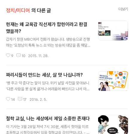
더보기
정치/미디어
의 다른 글
헌재는 왜 교육감 직선제가 합헌이라고 판결
했을까?
글 내용
갑자기 창원 MBC에서 전화가 왔습니다. 생방송으로 진행
하는 '오정남의 톡톡 뉴스 쇼'라는 방송에 대담을 좀 해달라
는 전화였습니다. 다른 일정이 있어 대전에서 유선이 아닌
9
10
2015. 11. 28.
휴대폰으로 그것도 승용차 안에서 방송 대담을 했습니다.
준비도 부족한데 환경 조건까지 낯선 곳에서 최악을 조건
에서 방송을 했습니다. 집중 인터뷰 2015년 11월 27일 1
짜리시들이 만드는 세상, 살 맛 나십니까?
8:30 Q. 교육감 직선제, 헌법재판소까지 다녀왔습니다. -
글 내용
헌재 판결 결과... 어떤 의미로 받아들여야 할까요? 김용택
‘병 주고 약 준다’는 말이 있다. 위키 낱말 사전을 찾아보니
- 사필귀정이지요. 한국교원단체총연합회(교총)와 학부모
‘다른 사람을 못 살게 굴거나 어려움에 빠뜨리고 나서 마치
등 2451명은 지난해 8월 "교육감 직선제는 지방교육자치
선심을 쓰며 도와주는 체하는 교활하게 사기치는 사람의
법이 규정하고 있는 교육의 자주성·전문성·정치적 중립성
14
17
2016. 2. 5.
태도를 두고 하는 말’이라고 풀이 해 놓았다. 우리나라 정치
등에 위반 된다"며 헌법소원을 냈습니다. 이 소송에 대해
나 언론을 보고 하는 말같다. 최근 언론사들의 보도 태도를
헌법재판소는 9대 0이..
보면 참으로 어처구니가 없다. 말로는 진실보도니 불편부
철학 교실, 나는 세상에서 제일 소중한 존재다
당, 공정보도 운운하면서 그들에게는 언론이 갖추어야할
글 내용
기본적인 양심도 윤리도 찾아보기 어렵다. 부끄러움은커녕
이 기사는 3월 28일 저녁 7시 30분, 세종시 첫마을 미르
뻔뻔하기 짝이 없다. 내부자에 등장하는 유력 신문사의 논
초등학교 시청각실에서 있을 철학교실 강의안입니다. - 나